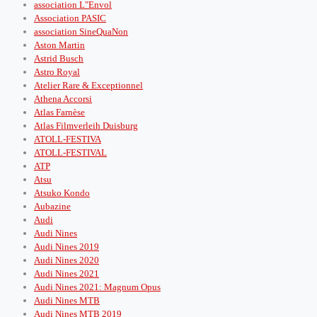
association L"Envol
Association PASIC
association SineQuaNon
Aston Martin
Astrid Busch
Astro Royal
Atelier Rare & Exceptionnel
Athena Accorsi
Atlas Farnèse
Atlas Filmverleih Duisburg
ATOLL-FESTIVA
ATOLL-FESTIVAL
ATP
Atsu
Atsuko Kondo
Aubazine
Audi
Audi Nines
Audi Nines 2019
Audi Nines 2020
Audi Nines 2021
Audi Nines 2021: Magnum Opus
Audi Nines MTB
Audi Nines MTB 2019