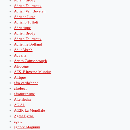
Adrain Brody
Adrian Fourmaux
Adrian Van Beveren
Adriana Lima
Adriano Toffoli
Adriatique
Adrien Brody
Adrien Fourmaux
Adrienne Bolland
Adut Akech
Advaita
Aerith Gainsborough
Aérocène
AES+F Inverso Mundus
Afrique
afro-caribéenne
afrobeat
afrofuturisme
Aftershokz
AG.AL
AG2R La Mondiale
Agata Byrne
agate
agence Magnum