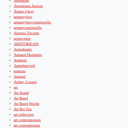
Argentine
Argentinos Juniors
Ariane rykov
arianerykov
arianerykovvonniepello
arianevonniepello
Arianna Tricomi
aristocratie
ARISTOKRASS
Aristokratie
Armand Duplantis
Arménie
Arminbarvich
armures
Arsenal
Arshay Cooper
art
Art Award
Art Basel
Art Basel Woche
Art Bei Ton
art collectors
art comtemporain
art contemporain