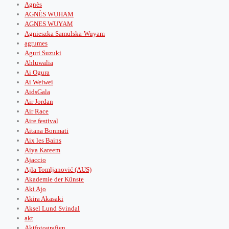
Agnès
AGNÈS WUHAM
AGNES WUYAM
Agnieszka Samulska-Wuyam
agrumes
Aguri Suzuki
Ahluwalia
Ai Ogura
Ai Weiwei
AidsGala
Air Jordan
Air Race
Aire festival
Aitana Bonmati
Aix les Bains
Aiya Kareem
Ajaccio
Ajla Tomljanović (AUS)
Akademie der Künste
Aki Ajo
Akira Akasaki
Aksel Lund Svindal
akt
Aktfotografien