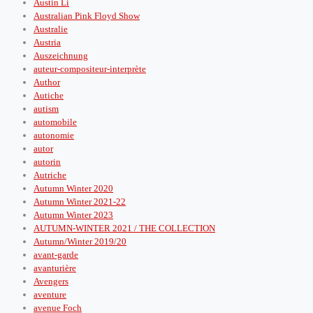
Austin Li
Australian Pink Floyd Show
Australie
Austria
Auszeichnung
auteur-compositeur-interprète
Author
Autiche
autism
automobile
autonomie
autor
autorin
Autriche
Autumn Winter 2020
Autumn Winter 2021-22
Autumn Winter 2023
AUTUMN-WINTER 2021 / THE COLLECTION
Autumn/Winter 2019/20
avant-garde
avanturière
Avengers
aventure
avenue Foch