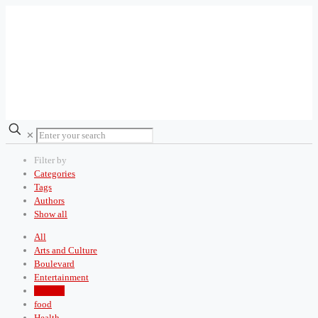
✕
Filter by
Categories
Tags
Authors
Show all
All
Arts and Culture
Boulevard
Entertainment
Fashion
food
Health