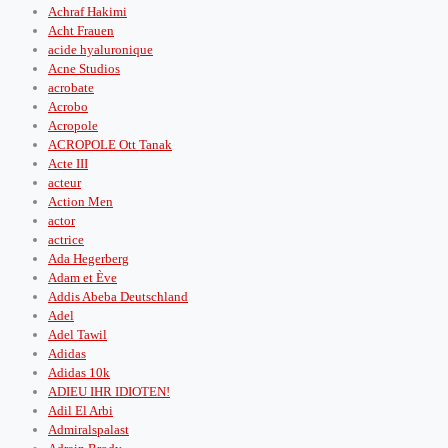
Achraf Hakimi
Acht Frauen
acide hyaluronique
Acne Studios
acrobate
Acrobo
Acropole
ACROPOLE Ott Tanak
Acte III
acteur
Action Men
actor
actrice
Ada Hegerberg
Adam et Ève
Addis Abeba Deutschland
Adel
Adel Tawil
Adidas
Adidas 10k
ADIEU IHR IDIOTEN!
Adil El Arbi
Admiralspalast