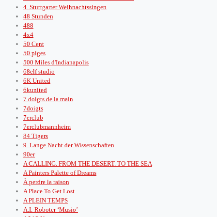
4. Stuttgarter Weihnachtssingen
48 Stunden
488
4x4
50 Cent
50 piges
500 Miles d'Indianapolis
68elf studio
6K United
6kunited
7 doigts de la main
7doigts
7erclub
7erclubmannheim
84 Tigers
9. Lange Nacht der Wissenschaften
90er
A CALLING. FROM THE DESERT. TO THE SEA
A Painters Palette of Dreams
À perdre la raison
A Place To Get Lost
A PLEIN TEMPS
A.I.-Roboter ‘Musio’