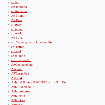
art fair
Art for Earth
art Karlsruhe
Art Miami
Art Paris
art russe
art urbain
art week
Art-Deco
art. Contemporain. Julie Gandini
art. fiction
artbasel
artcologne
artcologne2018
ArtContemporain
Artcurial
ARTensterben
ArtHearts
Arthur & Friends EAGLES Charity Golf Cup
Arthur Abraham
Arthur Arbesser
Arthur Fils
Arthur Géa
Artic Rally