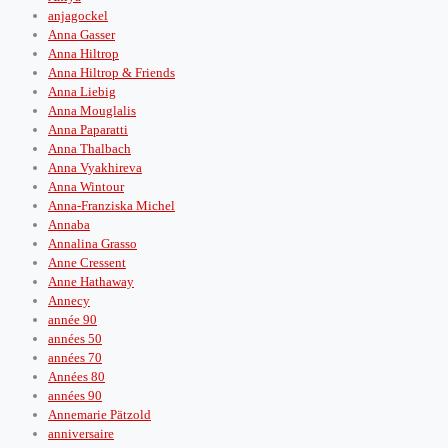
anjagockel
Anna Gasser
Anna Hiltrop
Anna Hiltrop & Friends
Anna Liebig
Anna Mouglalis
Anna Paparatti
Anna Thalbach
Anna Vyakhireva
Anna Wintour
Anna-Franziska Michel
Annaba
Annalina Grasso
Anne Cressent
Anne Hathaway
Annecy
année 90
années 50
années 70
Années 80
années 90
Annemarie Pätzold
anniversaire