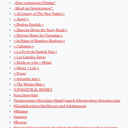
„Eine vergangene Filmära“
„Mord im Orientexpress“:
« A Century of The New Yorker »
« Angel »
« Broken English »
« Dancing Down the Stony Road »
« Driving Home for Christmas »
« In Praise of Bamboo Shadows »
« l’albatros »
« La Fevre du Samedi Soir »
« Les Grandes Âges»
« Mode en ville » Milan
« Music + Life »
« Power
« répondez moi »
« The Wicker Man »
(UN)NATURAL BODIES
#cuccinazyklus
#gardengames #luvolano #familymatch #dreamydress #luisabeccaria
#GemäldegalerieAlteMeister und #skdmuseum
#Madsen
#meetoo
#Rogers
#smcmodelmanagement #zeitblatt #zeitblattmagazin #nicoleatieno