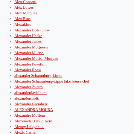
Alex Consani
Alex Lowes
Alex Marquez
Alex Rins
Alexakino
Alexander Bolshunov
Alexander Hacke
Alexander James
Alexander McQueen
Alexander Mutiso
Alexander Mutiso Munyao
Alexander Povetkin
Alexander Rossi
alexander Schaumburg-Lippe
Alexander Schaumburg-Lippe fake house chef
Alexander Zverev
alexanderdavidkern
alexandersholti
Alexandra Lacrabère
ALEXANDRA MOURA
Alexandre Moliéra
Alexenader David Kern
Alexey Lukyanuk
Alexis Carlier