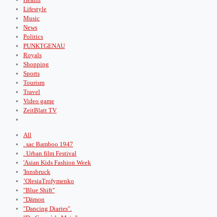
Lifestyle
Music
News
Politics
PUNKTGENAU
Royals
Shopping
Sports
Tourism
Travel
Video game
ZeitBlatt TV
All
. sac Bamboo 1947
. Urban film Festival
'Asian Kids Fashion Week
'Innsbruck
’OlesiaTrofymenko
"Blue Shift"
"Dämon
"Dancing Diaries".