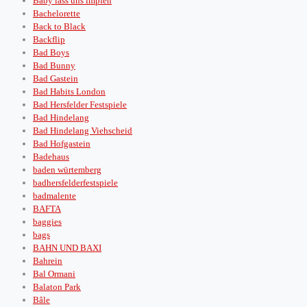
Baby lass uns impfen
Bachelorette
Back to Black
Backflip
Bad Boys
Bad Bunny
Bad Gastein
Bad Habits London
Bad Hersfelder Festspiele
Bad Hindelang
Bad Hindelang Viehscheid
Bad Hofgastein
Badehaus
baden würtemberg
badhersfelderfestspiele
badmalente
BAFTA
baggies
bags
BAHN UND BAXI
Bahrein
Bal Ormani
Balaton Park
Bâle