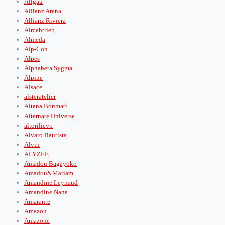
Allgäu
Allianz Arena
Allianz Riviera
Almabtrieb
Almeda
Alp-Con
Alpes
Alphabeta Sygma
Alpine
Alsace
alsteratelier
Altana Bonmatí
Alternate Universe
altorilievo
Alvaro Bautista
Alvin
ALYZEE
Amadou Bagayoko
Amadou&Mariam
Amandine Leynaud
Amandine Nana
Amarante
Amazon
Amazone