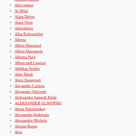
Aktivismus
Al-Hilal
Alain Delon
Alain Prost
Alaindelon
Alba Rohrwacher
Albenc
Albert Dupontel
Albert Dupontels
Alberto Puig
Albon und Lawson
Aldekas Studio
Aldo Drudi
Aleix Espargaró
Alejandro Cachón
Alejandro Valverde
Aleksander Aamodt Kilde
ALEKSANDER GLIWIŃSKI
Alena Pahirnitskay
Alessandra Ambrosio
Alessandro Michele
Alessia Russo
Alex