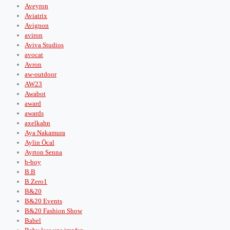
Aveyron
Aviatrix
Avignon
aviron
Aviva Studios
avocat
Avron
aw-outdoor
AW23
Awabot
award
awards
axelkahn
Aya Nakamura
Aylin Öcal
Ayrton Senna
b-boy
B.B
B.Zero1
B&20
B&20 Events
B&20 Fashion Show
Babel