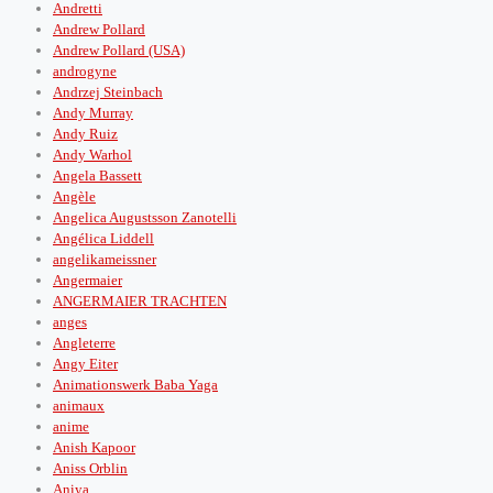
Andretti
Andrew Pollard
Andrew Pollard (USA)
androgyne
Andrzej Steinbach
Andy Murray
Andy Ruiz
Andy Warhol
Angela Bassett
Angèle
Angelica Augustsson Zanotelli
Angélica Liddell
angelikameissner
Angermaier
ANGERMAIER TRACHTEN
anges
Angleterre
Angy Eiter
Animationswerk Baba Yaga
animaux
anime
Anish Kapoor
Aniss Orblin
Aniya