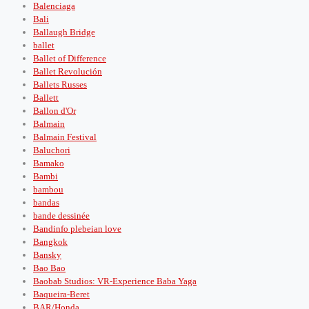
Balenciaga
Bali
Ballaugh Bridge
ballet
Ballet of Difference
Ballet Revolución
Ballets Russes
Ballett
Ballon d'Or
Balmain
Balmain Festival
Baluchori
Bamako
Bambi
bambou
bandas
bande dessinée
Bandinfo plebeian love
Bangkok
Bansky
Bao Bao
Baobab Studios: VR-Experience Baba Yaga
Baqueira-Beret
BAR/Honda