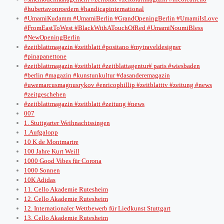
#hubertavonroedern #handicapinternational
#UmamiKudamm #UmamiBerlin #GrandOpeningBerlin #UmamiIsLove
#FromEastToWest #BlackWithATouchOfRed #UmamiNoumiBless
#NewOpeningBerlin
#zeitblattmagazin #zeitblatt #positano #mytraveldesigner
#pinapanettone
#zeitblattmagazin #zeitblatt #zeitblattagentur# paris #wiesbaden
#berlin #magazin #kunstunkultur #dasanderemagazin
#uwemarcusmagnusrykov #enricophillip #zeitblatttv #zeitung #news
#zeitgeschehen
#zeitblattmagazin #zeitblatt #zeitung #news
007
1. Stuttgarter Weihnachtssingen
1.Aufgalopp
10 K de Montmartre
100 Jahre Kurt Weill
1000 Good Vibes für Corona
1000 Sonnen
10K Adidas
11. Cello Akademie Rutesheim
12. Cello Akademie Rutesheim
12. Internationaler Wettbewerb für Liedkunst Stuttgart
13. Cello Akademie Rutesheim