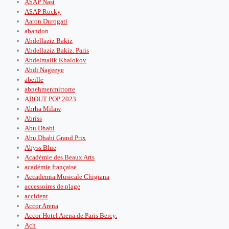
A$AP Nast
A$AP Rocky
Aaron Durogati
abandon
Abdellaziz Bakiz
Abdellaziz Bakiz. Paris
Abdelmalik Khalokov
Abdi Nageeye
abeille
abnehmenmittorte
ABOUT POP 2023
Abrha Milaw
Abriss
Abu Dhabi
Abu Dhabi Grand Prix
Abyss Blue
Académie des Beaux Arts
académie française
Accademia Musicale Chigiana
accessoires de plage
accident
Accor Arena
Accor Hotel Arena de Paris Bercy.
Ach