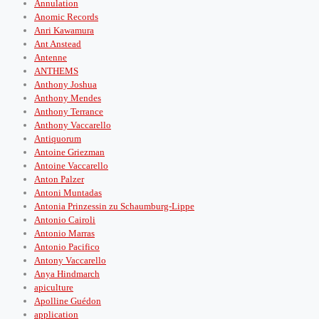
Annulation
Anomic Records
Anri Kawamura
Ant Anstead
Antenne
ANTHEMS
Anthony Joshua
Anthony Mendes
Anthony Terrance
Anthony Vaccarello
Antiquorum
Antoine Griezman
Antoine Vaccarello
Anton Palzer
Antoni Muntadas
Antonia Prinzessin zu Schaumburg-Lippe
Antonio Cairoli
Antonio Marras
Antonio Pacifico
Antony Vaccarello
Anya Hindmarch
apiculture
Apolline Guédon
application