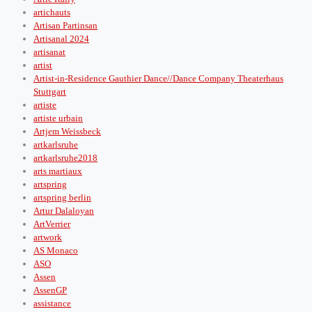
artichauts
Artisan Partinsan
Artisanal 2024
artisanat
artist
Artist-in-Residence Gauthier Dance//Dance Company Theaterhaus
Stuttgart
artiste
artiste urbain
Artjem Weissbeck
artkarlsruhe
artkarlsruhe2018
arts martiaux
artspring
artspring berlin
Artur Dalaloyan
ArtVerrier
artwork
AS Monaco
ASO
Assen
AssenGP
assistance