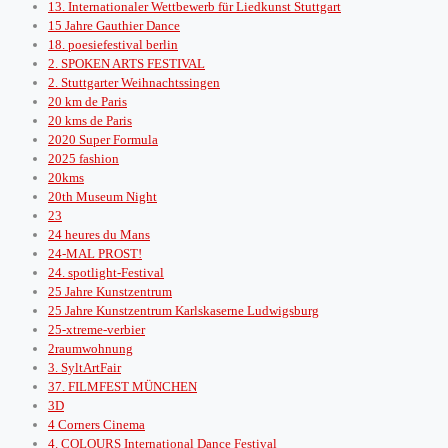
13. Internationaler Wettbewerb für Liedkunst Stuttgart
15 Jahre Gauthier Dance
18. poesiefestival berlin
2. SPOKEN ARTS FESTIVAL
2. Stuttgarter Weihnachtssingen
20 km de Paris
20 kms de Paris
2020 Super Formula
2025 fashion
20kms
20th Museum Night
23
24 heures du Mans
24-MAL PROST!
24. spotlight-Festival
25 Jahre Kunstzentrum
25 Jahre Kunstzentrum Karlskaserne Ludwigsburg
25-xtreme-verbier
2raumwohnung
3. SyltArtFair
37. FILMFEST MÜNCHEN
3D
4 Corners Cinema
4. COLOURS International Dance Festival