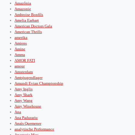
Amazônia
Amazonie
Ambroise Bonfils
Amelia Earhart
American Doctors Gala
American Thrills
amerika
Amiens
Amine
Amma
AMOR FATI
amour
Amsterdam
Amtsjugendlager
Amundi Evian Championship
Amy Inglis
Amy Shark
Amy Wang
Amy Winehouse
Ana
Ana Padurariu
Anaïs Quemener
analytische Performance
Anastasia May