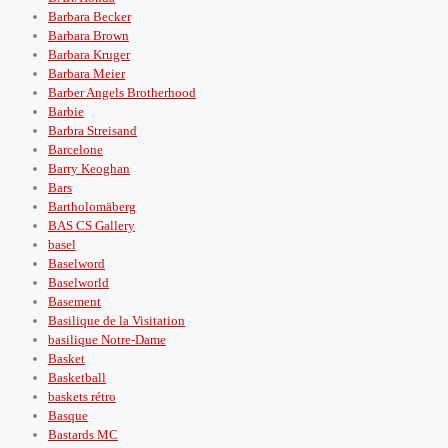
Barbara Becker
Barbara Brown
Barbara Kruger
Barbara Meier
Barber Angels Brotherhood
Barbie
Barbra Streisand
Barcelone
Barry Keoghan
Bars
Bartholomäberg
BAS CS Gallery
basel
Baselword
Baselworld
Basement
Basilique de la Visitation
basilique Notre-Dame
Basket
Basketball
baskets rétro
Basque
Bastards MC