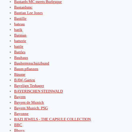
Bastards MC meets Burlesque
Bastardsmc
Bastian Lee Jones
Bastille
bateau
batik
Batman
batterie
battle
Battles
Bauhaus
Bauherrenschutzbund
Baum pflanzen
Bäume
BAW- Garten
Bayelign Teshager
BAYERISCHEN STEINWALD
Bayern
Bayern de Munich
Bayern Munich. PSG
Bayonne
BAZI JEWELS - THE CAPSULE COLLECTION
BBC
Bboys