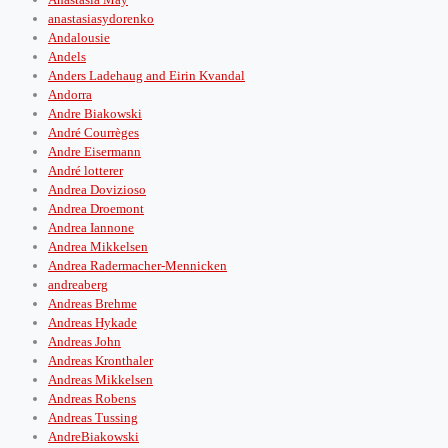
anastasiasydorenko
Andalousie
Andels
Anders Ladehaug and Eirin Kvandal
Andorra
Andre Biakowski
André Courrèges
Andre Eisermann
André lotterer
Andrea Dovizioso
Andrea Droemont
Andrea Iannone
Andrea Mikkelsen
Andrea Radermacher-Mennicken
andreaberg
Andreas Brehme
Andreas Hykade
Andreas John
Andreas Kronthaler
Andreas Mikkelsen
Andreas Robens
Andreas Tussing
AndreBiakowski