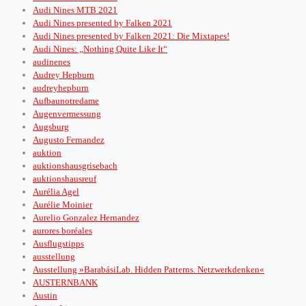
Audi Nines MTB 2021
Audi Nines presented by Falken 2021
Audi Nines presented by Falken 2021: Die Mixtapes!
Audi Nines: „Nothing Quite Like It“
audinenes
Audrey Hepburn
audreyhepburn
Aufbaunotredame
Augenvermessung
Augsburg
Augusto Fernandez
auktion
auktionshausgrisebach
auktionshausreuf
Aurélia Agel
Aurélie Moinier
Aurelio Gonzalez Hernandez
aurores boréales
Ausflugstipps
ausstellung
Ausstellung »BarabásiLab. Hidden Patterns. Netzwerkdenken«
AUSTERNBANK
Austin