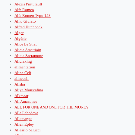
Alexis Pinturault
Alfa Romeo
Alfa Romeo Typo 158
Alﬁo Giurato
Alfred Hitchcock
Alger
Algérie
Alice Le Strat
Alicia Amatriain
Alicia Sacramone
Aliciaking
alimentation
Aline Celi
alineceli
Alisha
Aliya Moustafina
Alkmaar
All Amazones
ALL FOR ONE AND ONE FOR THE MONEY
Alla Lebedeva
Allemagne
Allen Epley
Allessio Salucci