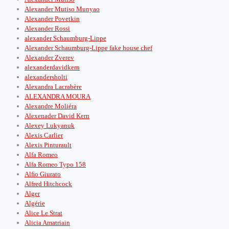
Alexander Mutiso Munyao
Alexander Povetkin
Alexander Rossi
alexander Schaumburg-Lippe
Alexander Schaumburg-Lippe fake house chef
Alexander Zverev
alexanderdavidkern
alexandersholti
Alexandra Lacrabère
ALEXANDRA MOURA
Alexandre Moliéra
Alexenader David Kern
Alexey Lukyanuk
Alexis Carlier
Alexis Pinturault
Alfa Romeo
Alfa Romeo Typo 158
Alﬁo Giurato
Alfred Hitchcock
Alger
Algérie
Alice Le Strat
Alicia Amatriain