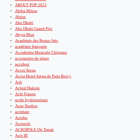
ABOUT POP 2023
Abrha Milaw
Abriss
Abu Dhabi
Abu Dhabi Grand Prix
Abyss Blue
Académie des Beaux Arts
académie française
Accademia Musicale Chigiana
accessoires de plage
accident
Accor Arena
Accor Hotel Arena de Paris Bercy.
Ach
Achraf Hakimi
Acht Frauen
acide hyaluronique
Acne Studios
acrobate
Acrobo
Acropole
ACROPOLE Ott Tanak
Acte III