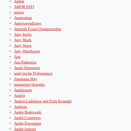
Amma
AMOR FATI
amour
Amsterdam
Amtsjugendlager
Amundi Evian Championship
Amy Inglis
Amy Shark
Amy Wang
Amy Winehouse
Ana
Ana Padurariu
Anaïs Quemener
analytische Performance
Anastasia May
anastasiasydorenko
Andalousie
Andels
Anders Ladehaug and Eirin Kvandal
Andorra
Andre Biakowski
André Courrèges
Andre Eisermann
André lotterer