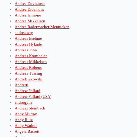
Andrea Dovizioso
Andrea Droemont
Andrea Iannone
Andrea Mikkelsen
Andrea Radermacher-Mennicken
andreaberg
Andreas Brehme
Andreas Hykade
Andreas John
Andreas Kronthaler
Andreas Mikkelsen
Andreas Robens
Andreas Tussing
AndreBiakowski
Andretti
Andrew Pollard
Andrew Pollard (USA)
androgyne
Andrzej Steinbach
Andy Murray
Andy Ruiz
Andy Warhol
Angela Bassett