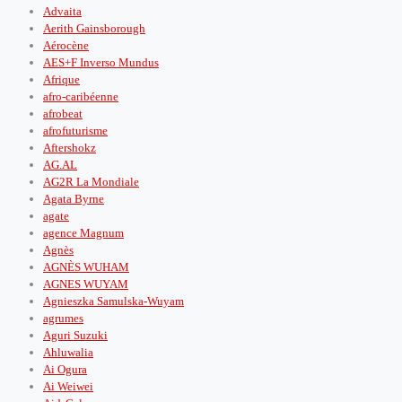
Advaita
Aerith Gainsborough
Aérocène
AES+F Inverso Mundus
Afrique
afro-caribéenne
afrobeat
afrofuturisme
Aftershokz
AG.AL
AG2R La Mondiale
Agata Byrne
agate
agence Magnum
Agnès
AGNÈS WUHAM
AGNES WUYAM
Agnieszka Samulska-Wuyam
agrumes
Aguri Suzuki
Ahluwalia
Ai Ogura
Ai Weiwei