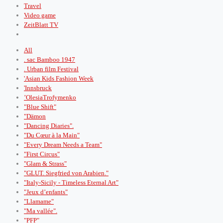
Travel
Video game
ZeitBlatt TV
All
. sac Bamboo 1947
. Urban film Festival
'Asian Kids Fashion Week
'Innsbruck
’OlesiaTrofymenko
"Blue Shift"
"Dämon
"Dancing Diaries".
"Du Cœur à la Main"
"Every Dream Needs a Team"
"First Circus"
"Glam & Strass"
"GLUT. Siegfried von Arabien."
"Italy-Sicily - Timeless Eternal Art"
"Jeux d’enfants"
"Llamame"
"Ma vallée".
"PFP"