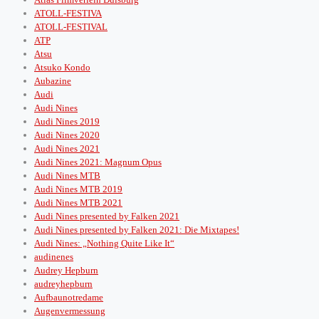
ATOLL-FESTIVA
ATOLL-FESTIVAL
ATP
Atsu
Atsuko Kondo
Aubazine
Audi
Audi Nines
Audi Nines 2019
Audi Nines 2020
Audi Nines 2021
Audi Nines 2021: Magnum Opus
Audi Nines MTB
Audi Nines MTB 2019
Audi Nines MTB 2021
Audi Nines presented by Falken 2021
Audi Nines presented by Falken 2021: Die Mixtapes!
Audi Nines: „Nothing Quite Like It“
audinenes
Audrey Hepburn
audreyhepburn
Aufbaunotredame
Augenvermessung