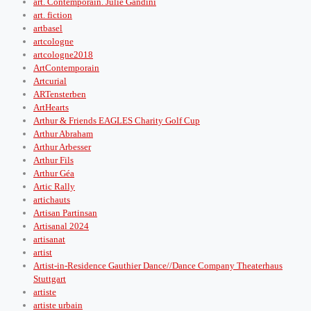
art. Contemporain. Julie Gandini
art. fiction
artbasel
artcologne
artcologne2018
ArtContemporain
Artcurial
ARTensterben
ArtHearts
Arthur & Friends EAGLES Charity Golf Cup
Arthur Abraham
Arthur Arbesser
Arthur Fils
Arthur Géa
Artic Rally
artichauts
Artisan Partinsan
Artisanal 2024
artisanat
artist
Artist-in-Residence Gauthier Dance//Dance Company Theaterhaus
Stuttgart
artiste
artiste urbain