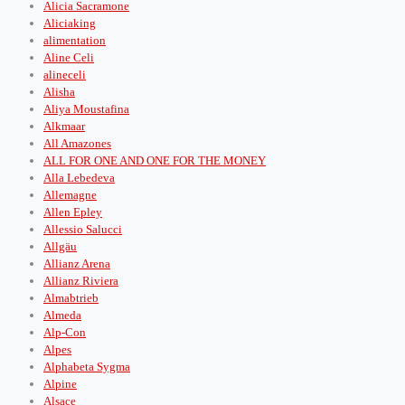
Alicia Sacramone
Aliciaking
alimentation
Aline Celi
alineceli
Alisha
Aliya Moustafina
Alkmaar
All Amazones
ALL FOR ONE AND ONE FOR THE MONEY
Alla Lebedeva
Allemagne
Allen Epley
Allessio Salucci
Allgäu
Allianz Arena
Allianz Riviera
Almabtrieb
Almeda
Alp-Con
Alpes
Alphabeta Sygma
Alpine
Alsace