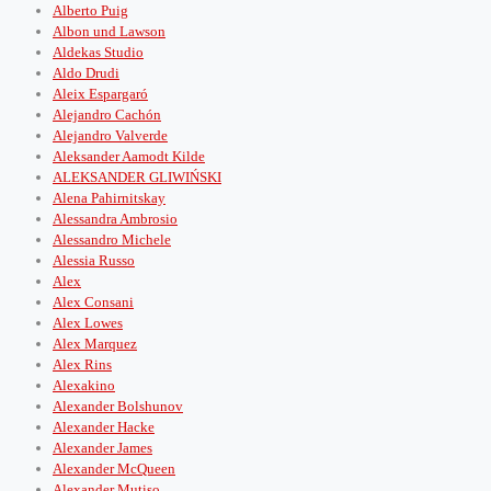
Alberto Puig
Albon und Lawson
Aldekas Studio
Aldo Drudi
Aleix Espargaró
Alejandro Cachón
Alejandro Valverde
Aleksander Aamodt Kilde
ALEKSANDER GLIWIŃSKI
Alena Pahirnitskay
Alessandra Ambrosio
Alessandro Michele
Alessia Russo
Alex
Alex Consani
Alex Lowes
Alex Marquez
Alex Rins
Alexakino
Alexander Bolshunov
Alexander Hacke
Alexander James
Alexander McQueen
Alexander Mutiso