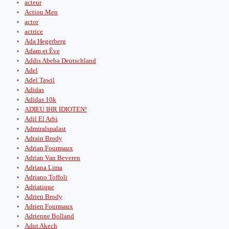
acteur
Action Men
actor
actrice
Ada Hegerberg
Adam et Ève
Addis Abeba Deutschland
Adel
Adel Tawil
Adidas
Adidas 10k
ADIEU IHR IDIOTEN!
Adil El Arbi
Admiralspalast
Adrain Brody
Adrian Fourmaux
Adrian Van Beveren
Adriana Lima
Adriano Toffoli
Adriatique
Adrien Brody
Adrien Fourmaux
Adrienne Bolland
Adut Akech