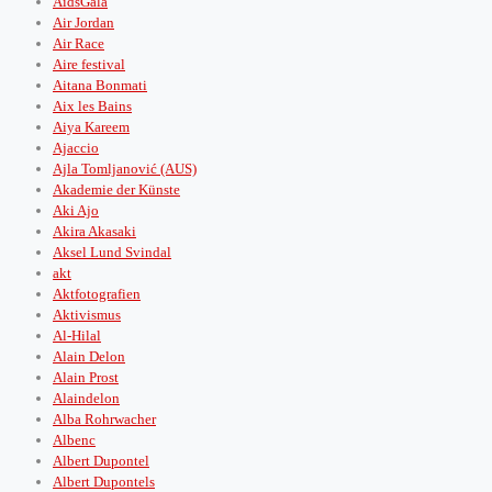
AidsGala
Air Jordan
Air Race
Aire festival
Aitana Bonmati
Aix les Bains
Aiya Kareem
Ajaccio
Ajla Tomljanović (AUS)
Akademie der Künste
Aki Ajo
Akira Akasaki
Aksel Lund Svindal
akt
Aktfotografien
Aktivismus
Al-Hilal
Alain Delon
Alain Prost
Alaindelon
Alba Rohrwacher
Albenc
Albert Dupontel
Albert Dupontels