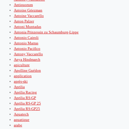
Antiquorum
Antoine Griezman
Antoine Vaccarello
Anton Palzer
Antoni Muntadas
Antonia Prinzessin zu Schaumburg-Lippe
Antonio Cairoli
Antonio Marras
Antonio Pacifico
Antony Vaccarello
Anya Hindmarch
apiculture
Apolline Guédon
application
après‑ski
Aprilia
Aprilia Racing
Aprilia RS-GP
Aprilia RS-GP 25
Aprilia RS-GP25
Aquatech
aquatique
arabe