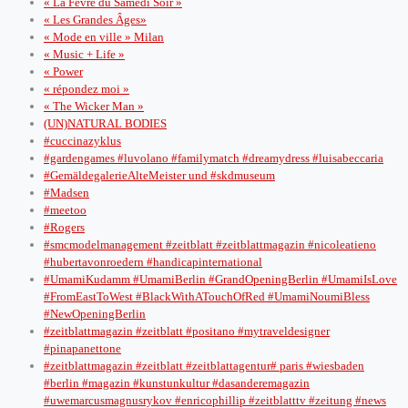
« La Fevre du Samedi Soir »
« Les Grandes Âges»
« Mode en ville » Milan
« Music + Life »
« Power
« répondez moi »
« The Wicker Man »
(UN)NATURAL BODIES
#cuccinazyklus
#gardengames #luvolano #familymatch #dreamydress #luisabeccaria
#GemäldegalerieAlteMeister und #skdmuseum
#Madsen
#meetoo
#Rogers
#smcmodelmanagement #zeitblatt #zeitblattmagazin #nicoleatieno
#hubertavonroedern #handicapinternational
#UmamiKudamm #UmamiBerlin #GrandOpeningBerlin #UmamiIsLove
#FromEastToWest #BlackWithATouchOfRed #UmamiNoumiBless
#NewOpeningBerlin
#zeitblattmagazin #zeitblatt #positano #mytraveldesigner
#pinapanettone
#zeitblattmagazin #zeitblatt #zeitblattagentur# paris #wiesbaden
#berlin #magazin #kunstunkultur #dasanderemagazin
#uwemarcusmagnusrykov #enricophillip #zeitblatttv #zeitung #news