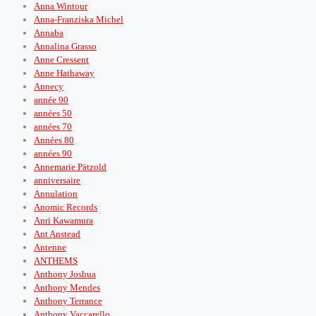
Anna Wintour
Anna-Franziska Michel
Annaba
Annalina Grasso
Anne Cressent
Anne Hathaway
Annecy
année 90
années 50
années 70
Années 80
années 90
Annemarie Pätzold
anniversaire
Annulation
Anomic Records
Anri Kawamura
Ant Anstead
Antenne
ANTHEMS
Anthony Joshua
Anthony Mendes
Anthony Terrance
Anthony Vaccarello