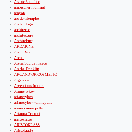
Arabie Saoudite
arabischer Frühling
aragon
arc de triomphe
Archéologie
architecte
architecture
Architektur
ARDAIGNE
Areal Böhler
Arena
Arena Sud de France
Aretha Franklin
ARGAND’OR COSMETIC
Argentine
Argentinos Juniors
Ariane rykov
arianerykov
arianerykovvonniepello
arianevonniepello
Arianna Tricomi
aristocratie
ARISTOKRASS
Aristokratie