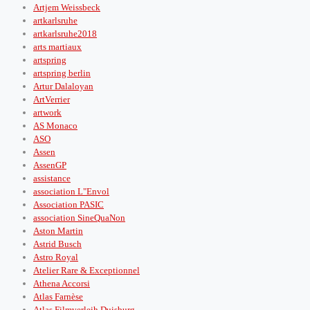
Artjem Weissbeck
artkarlsruhe
artkarlsruhe2018
arts martiaux
artspring
artspring berlin
Artur Dalaloyan
ArtVerrier
artwork
AS Monaco
ASO
Assen
AssenGP
assistance
association L"Envol
Association PASIC
association SineQuaNon
Aston Martin
Astrid Busch
Astro Royal
Atelier Rare & Exceptionnel
Athena Accorsi
Atlas Farnèse
Atlas Filmverleih Duisburg