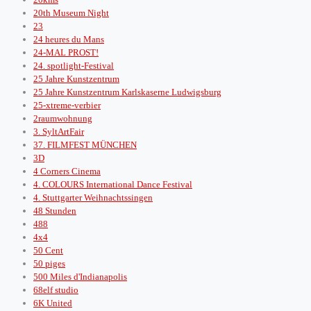
20th Museum Night
23
24 heures du Mans
24-MAL PROST!
24. spotlight-Festival
25 Jahre Kunstzentrum
25 Jahre Kunstzentrum Karlskaserne Ludwigsburg
25-xtreme-verbier
2raumwohnung
3. SyltArtFair
37. FILMFEST MÜNCHEN
3D
4 Corners Cinema
4. COLOURS International Dance Festival
4. Stuttgarter Weihnachtssingen
48 Stunden
488
4x4
50 Cent
50 piges
500 Miles d'Indianapolis
68elf studio
6K United