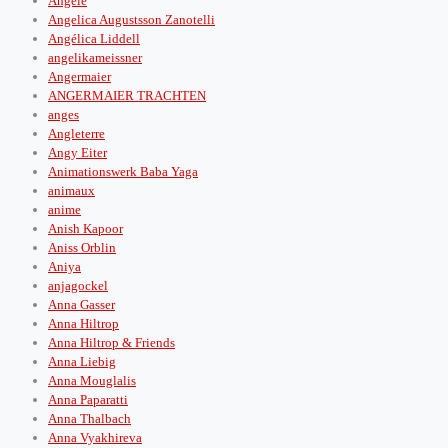
Angèle
Angelica Augustsson Zanotelli
Angélica Liddell
angelikameissner
Angermaier
ANGERMAIER TRACHTEN
anges
Angleterre
Angy Eiter
Animationswerk Baba Yaga
animaux
anime
Anish Kapoor
Aniss Orblin
Aniya
anjagockel
Anna Gasser
Anna Hiltrop
Anna Hiltrop & Friends
Anna Liebig
Anna Mouglalis
Anna Paparatti
Anna Thalbach
Anna Vyakhireva