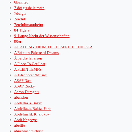
6kunited
7 doigts de la main
7doigts
7erclub
7erclubmannheim
84 Tigers
9. Lange Nacht der Wissenschaften
90er
A CALLING. FROM THE DESERT. TO THE SEA
A Painters Palette of Dreams
À perdre la raison
A Place To Get Lost
A PLEIN TEMPS
A.I.-Roboter ‘Musio’
A$AP Nast
A$AP Rocky
Aaron Durogati
abandon
Abdellaziz Bakiz
Abdellaziz Bakiz. Paris
Abdelmalik Khalokov
Abdi Nageeye
abeille
abnehmenmittorte