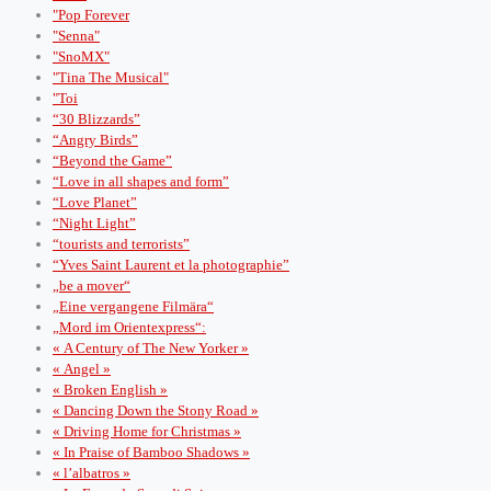
"Pop Forever
"Senna"
"SnoMX"
"Tina The Musical"
"Toi
“30 Blizzards”
“Angry Birds”
“Beyond the Game”
“Love in all shapes and form”
“Love Planet”
“Night Light”
“tourists and terrorists”
“Yves Saint Laurent et la photographie”
„be a mover“
„Eine vergangene Filmära“
„Mord im Orientexpress“:
« A Century of The New Yorker »
« Angel »
« Broken English »
« Dancing Down the Stony Road »
« Driving Home for Christmas »
« In Praise of Bamboo Shadows »
« l’albatros »