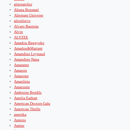
alsteratelier
Altana Bonmatí
Alternate Universe
altorilievo
Alvaro Bautista
Alvin
ALYZEE
Amadou Bagayoko
Amadou&Mariam
Amandine Leynaud
Amandine Nana
Amarante
Amazon
Amazone
Amazônia
Amazonie
Ambroise Bonfils
Amelia Earhart
American Doctors Gala
American Thrills
amerika
Amiens
Amine