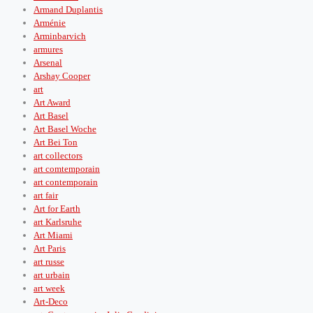
Armand Duplantis
Arménie
Arminbarvich
armures
Arsenal
Arshay Cooper
art
Art Award
Art Basel
Art Basel Woche
Art Bei Ton
art collectors
art comtemporain
art contemporain
art fair
Art for Earth
art Karlsruhe
Art Miami
Art Paris
art russe
art urbain
art week
Art-Deco