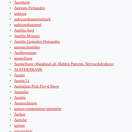
Augsburg
Augusto Fernandez
auktion
auktionshausgrisebach
auktionshausreuf
Aurélia Agel
Aurélie Moinier
Aurelio Gonzalez Hernandez
aurores boréales
Ausflugstipps
ausstellung
Ausstellung »BarabásiLab. Hidden Patterns. Netzwerkdenken«
AUSTERNBANK
Austin
Austin Li
Australian Pink Floyd Show
Australie
Austria
Auszeichnung
auteur-compositeur-interprète
Author
Autiche
autism
automobile