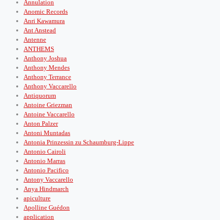
Annulation
Anomic Records
Anri Kawamura
Ant Anstead
Antenne
ANTHEMS
Anthony Joshua
Anthony Mendes
Anthony Terrance
Anthony Vaccarello
Antiquorum
Antoine Griezman
Antoine Vaccarello
Anton Palzer
Antoni Muntadas
Antonia Prinzessin zu Schaumburg-Lippe
Antonio Cairoli
Antonio Marras
Antonio Pacifico
Antony Vaccarello
Anya Hindmarch
apiculture
Apolline Guédon
application