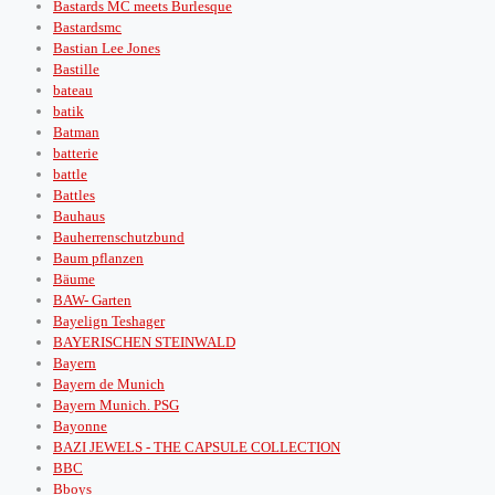
Bastards MC meets Burlesque
Bastardsmc
Bastian Lee Jones
Bastille
bateau
batik
Batman
batterie
battle
Battles
Bauhaus
Bauherrenschutzbund
Baum pflanzen
Bäume
BAW- Garten
Bayelign Teshager
BAYERISCHEN STEINWALD
Bayern
Bayern de Munich
Bayern Munich. PSG
Bayonne
BAZI JEWELS - THE CAPSULE COLLECTION
BBC
Bboys