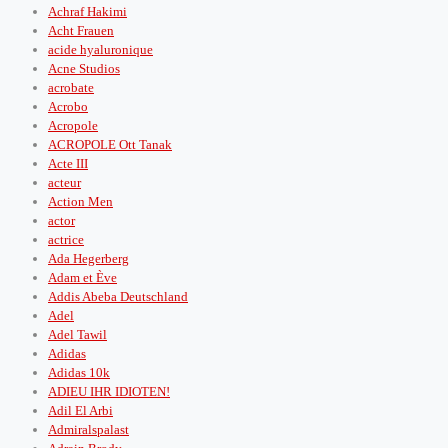
Achraf Hakimi
Acht Frauen
acide hyaluronique
Acne Studios
acrobate
Acrobo
Acropole
ACROPOLE Ott Tanak
Acte III
acteur
Action Men
actor
actrice
Ada Hegerberg
Adam et Ève
Addis Abeba Deutschland
Adel
Adel Tawil
Adidas
Adidas 10k
ADIEU IHR IDIOTEN!
Adil El Arbi
Admiralspalast