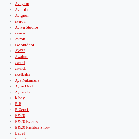
Aveyron
Aviatrix
Avignon
aviron
Aviva Studios
avocat
Avron
aw-outdoor
AW23
Awabot
award
awards
axelkahn
Aya Nakamura
Aylin Öcal
Ayrton Senna
b-boy
B.B
B.Zero1
B&20
B&20 Events
B&20 Fashion Show
Babel