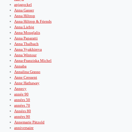
anjagockel
Anna Gasser
Anna Hiltrop
Anna Hiltrop & Friends
Anna Liebig
Anna Mouglalis
Anna Paparatti
Anna Thalbach
Anna Vyakhireva
Anna Wintour
Anna-Franziska Michel
Annaba
Annalina Grasso
Anne Cressent
Anne Hathaway
Annecy
année 90
années 50
années 70
Années 80
années 90
Annemarie Pätzold
anniversaire