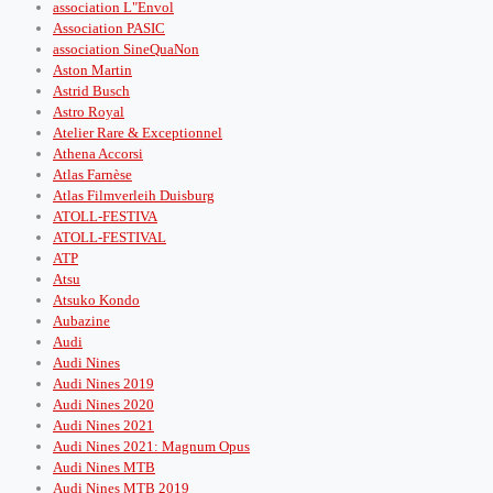
association L"Envol
Association PASIC
association SineQuaNon
Aston Martin
Astrid Busch
Astro Royal
Atelier Rare & Exceptionnel
Athena Accorsi
Atlas Farnèse
Atlas Filmverleih Duisburg
ATOLL-FESTIVA
ATOLL-FESTIVAL
ATP
Atsu
Atsuko Kondo
Aubazine
Audi
Audi Nines
Audi Nines 2019
Audi Nines 2020
Audi Nines 2021
Audi Nines 2021: Magnum Opus
Audi Nines MTB
Audi Nines MTB 2019