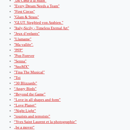
"Du Cœur à la Main"
"Every Dream Needs a Team"
"First Circus"
"Glam & Strass"
"GLUT. Siegfried von Arabien."
"Italy-Sicily - Timeless Eternal Art"
"Jeux d’enfants"
"Llamame"
"Ma vallée".
"PFP"
"Pop Forever
"Senna"
"SnoMX"
"Tina The Musical"
"Toi
“30 Blizzards”
“Angry Birds”
“Beyond the Game”
“Love in all shapes and form”
“Love Planet”
“Night Light”
“tourists and terrorists”
“Yves Saint Laurent et la photographie”
„be a mover“