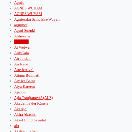
Agnès
AGNÈS WUHAM
AGNES WUYAM
Agnieszka Samulska-Wuyam
agrumes
Aguri Suzuki
Ahluwalia
Ai Ogura
Ai Weiwei
AidsGala
Air Jordan
Air Race
Aire festival
Aitana Bonmati
Aix les Bains
Aiya Kareem
Ajaccio
Ajla Tomljanović (AUS)
Akademie der Künste
Aki Ajo
Akira Akasaki
Aksel Lund Svindal
akt
Aktfotografien