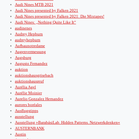
Audi Nines MTB 2021
Audi Nines presented by Falken 2021
Audi Nines presented by Falken 2021: Die Mixtapes!
Audi Nines: „Nothing Quite Like It“
audinenes
Audrey Hepburn
audreyhepburn
Aufbaunotredame
Augenvermessung
Augsburg
Augusto Fernandez
auktion
auktionshausgrisebach
auktionshausreuf
Aurélia Agel
Aurélie Moinier
Aurelio Gonzalez Hernandez
aurores boréales
Ausflugstipps
ausstellung
Ausstellung »BarabásiLab. Hidden Patterns. Netzwerkdenken«
AUSTERNBANK
Austin