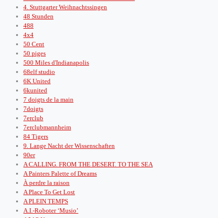
4. Stuttgarter Weihnachtssingen
48 Stunden
488
4x4
50 Cent
50 piges
500 Miles d'Indianapolis
68elf studio
6K United
6kunited
7 doigts de la main
7doigts
7erclub
7erclubmannheim
84 Tigers
9. Lange Nacht der Wissenschaften
90er
A CALLING. FROM THE DESERT. TO THE SEA
A Painters Palette of Dreams
À perdre la raison
A Place To Get Lost
A PLEIN TEMPS
A.I.-Roboter ‘Musio’