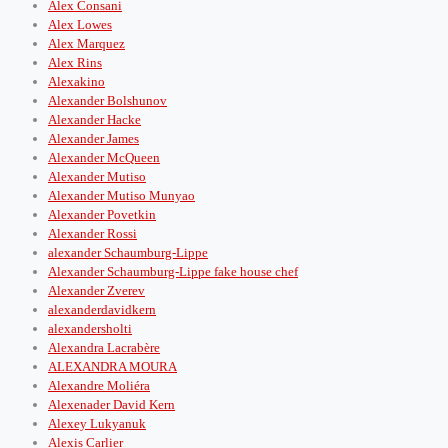
Alex Consani
Alex Lowes
Alex Marquez
Alex Rins
Alexakino
Alexander Bolshunov
Alexander Hacke
Alexander James
Alexander McQueen
Alexander Mutiso
Alexander Mutiso Munyao
Alexander Povetkin
Alexander Rossi
alexander Schaumburg-Lippe
Alexander Schaumburg-Lippe fake house chef
Alexander Zverev
alexanderdavidkern
alexandersholti
Alexandra Lacrabère
ALEXANDRA MOURA
Alexandre Moliéra
Alexenader David Kern
Alexey Lukyanuk
Alexis Carlier