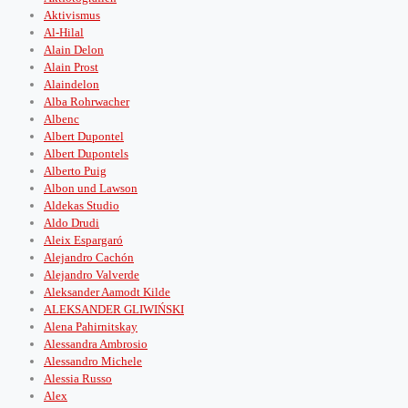
Aktivismus
Al-Hilal
Alain Delon
Alain Prost
Alaindelon
Alba Rohrwacher
Albenc
Albert Dupontel
Albert Dupontels
Alberto Puig
Albon und Lawson
Aldekas Studio
Aldo Drudi
Aleix Espargaró
Alejandro Cachón
Alejandro Valverde
Aleksander Aamodt Kilde
ALEKSANDER GLIWIŃSKI
Alena Pahirnitskay
Alessandra Ambrosio
Alessandro Michele
Alessia Russo
Alex