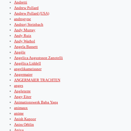
Andretti
Andrew Pollard
Andrew Pollard (USA)
androgyne
Andrzej Steinbach
Andy Murray
Andy Ruiz
Andy Warhol
Angela Bassett
Angèle
Angelica Augustsson Zanotelli
Angélica Liddell
angelikameissner
Angermaier
ANGERMAIER TRACHTEN
anges
Angleterre
Angy Eiter
Animationswerk Baba Yaga
animaux
anime
Anish Kapoor
Aniss Orblin
Aniya