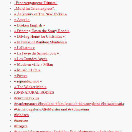
„Eine vergangene Filmära“
„Mord im Orientexpress“:
« A Century of The New Yorker »
« Angel »
« Broken English »
« Dancing Down the Stony Road »
« Driving Home for Christmas »
« In Praise of Bamboo Shadows »
« l’albatros »
« La Fevre du Samedi Soir »
« Les Grandes Âges»
« Mode en ville » Milan
« Music + Life »
« Power
« répondez moi »
« The Wicker Man »
(UN)NATURAL BODIES
#cuccinazyklus
#gardengames #luvolano #familymatch #dreamydress #luisabeccaria
#GemäldegalerieAlteMeister und #skdmuseum
#Madsen
#meetoo
#Rogers
#smcmodelmanagement #zeitblatt #zeitblattmagazin #nicoleatieno