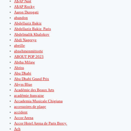
A$AP Nast
A$AP Rocky
Aaron Durogati
abandon
Abdellaziz Bakiz
Abdellaziz Bakiz. Paris
Abdelmalik Khalokov
Abdi Nageeye
abeille
abnehmenmittorte
ABOUT POP 2023
Abrha Milaw
Abriss
Abu Dhabi
Abu Dhabi Grand Prix
Abyss Blue
Académie des Beaux Arts
académie française
Accademia Musicale Chigiana
accessoires de plage
accident
Accor Arena
Accor Hotel Arena de Paris Bercy.
Ach