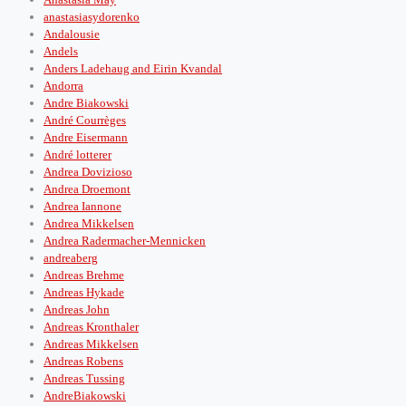
anastasiasydorenko
Andalousie
Andels
Anders Ladehaug and Eirin Kvandal
Andorra
Andre Biakowski
André Courrèges
Andre Eisermann
André lotterer
Andrea Dovizioso
Andrea Droemont
Andrea Iannone
Andrea Mikkelsen
Andrea Radermacher-Mennicken
andreaberg
Andreas Brehme
Andreas Hykade
Andreas John
Andreas Kronthaler
Andreas Mikkelsen
Andreas Robens
Andreas Tussing
AndreBiakowski