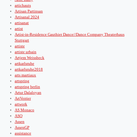
artichauts
Artisan Partinsan
Artisanal 2024
artisanat
artist
Artist-in-Residence Gauthier Dance//Dance Company Theaterhaus
Stuttgart
artiste
artiste urbain
Artjem Weissbeck
artkarlsruhe
artkarlsruhe2018
arts martiaux
artspring
artspring berlin
Artur Dalaloyan
ArtVerrier
artwork
AS Monaco
ASO
Assen
AssenGP
assistance