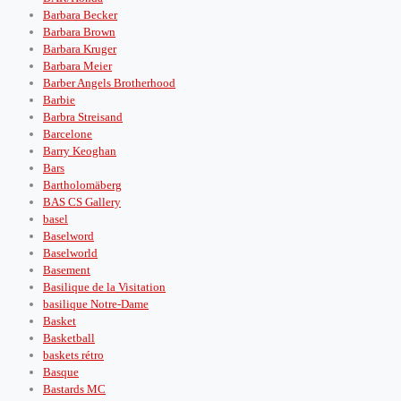
Barbara Becker
Barbara Brown
Barbara Kruger
Barbara Meier
Barber Angels Brotherhood
Barbie
Barbra Streisand
Barcelone
Barry Keoghan
Bars
Bartholomäberg
BAS CS Gallery
basel
Baselword
Baselworld
Basement
Basilique de la Visitation
basilique Notre-Dame
Basket
Basketball
baskets rétro
Basque
Bastards MC