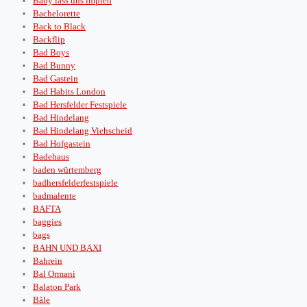
Baby lass uns impfen
Bachelorette
Back to Black
Backflip
Bad Boys
Bad Bunny
Bad Gastein
Bad Habits London
Bad Hersfelder Festspiele
Bad Hindelang
Bad Hindelang Viehscheid
Bad Hofgastein
Badehaus
baden würtemberg
badhersfelderfestspiele
badmalente
BAFTA
baggies
bags
BAHN UND BAXI
Bahrein
Bal Ormani
Balaton Park
Bâle