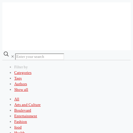
✕
Filter by
Categories
Tags
Authors
Show all
All
Arts and Culture
Boulevard
Entertainment
Fashion
food
Health