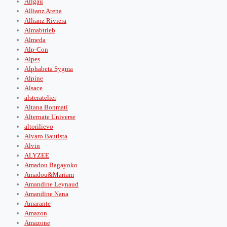
Allgäu
Allianz Arena
Allianz Riviera
Almabtrieb
Almeda
Alp-Con
Alpes
Alphabeta Sygma
Alpine
Alsace
alsteratelier
Altana Bonmatí
Alternate Universe
altorilievo
Alvaro Bautista
Alvin
ALYZEE
Amadou Bagayoko
Amadou&Mariam
Amandine Leynaud
Amandine Nana
Amarante
Amazon
Amazone