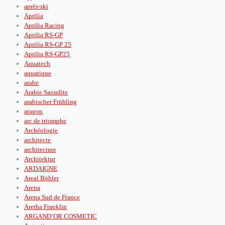
après‑ski
Aprilia
Aprilia Racing
Aprilia RS-GP
Aprilia RS-GP 25
Aprilia RS-GP25
Aquatech
aquatique
arabe
Arabie Saoudite
arabischer Frühling
aragon
arc de triomphe
Archéologie
architecte
architecture
Architektur
ARDAIGNE
Areal Böhler
Arena
Arena Sud de France
Aretha Franklin
ARGAND’OR COSMETIC