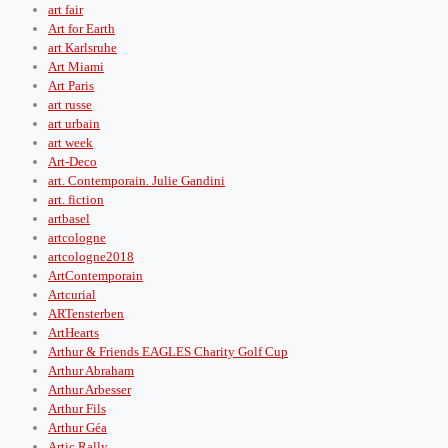
art fair
Art for Earth
art Karlsruhe
Art Miami
Art Paris
art russe
art urbain
art week
Art-Deco
art. Contemporain. Julie Gandini
art. fiction
artbasel
artcologne
artcologne2018
ArtContemporain
Artcurial
ARTensterben
ArtHearts
Arthur & Friends EAGLES Charity Golf Cup
Arthur Abraham
Arthur Arbesser
Arthur Fils
Arthur Géa
Artic Rally