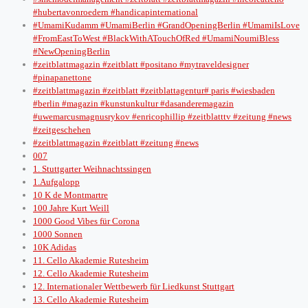
#hubertavonroedern #handicapinternational
#UmamiKudamm #UmamiBerlin #GrandOpeningBerlin #UmamiIsLove
#FromEastToWest #BlackWithATouchOfRed #UmamiNoumiBless
#NewOpeningBerlin
#zeitblattmagazin #zeitblatt #positano #mytraveldesigner
#pinapanettone
#zeitblattmagazin #zeitblatt #zeitblattagentur# paris #wiesbaden
#berlin #magazin #kunstunkultur #dasanderemagazin
#uwemarcusmagnusrykov #enricophillip #zeitblatttv #zeitung #news
#zeitgeschehen
#zeitblattmagazin #zeitblatt #zeitung #news
007
1. Stuttgarter Weihnachtssingen
1.Aufgalopp
10 K de Montmartre
100 Jahre Kurt Weill
1000 Good Vibes für Corona
1000 Sonnen
10K Adidas
11. Cello Akademie Rutesheim
12. Cello Akademie Rutesheim
12. Internationaler Wettbewerb für Liedkunst Stuttgart
13. Cello Akademie Rutesheim