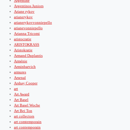
Argentine
Argentinos Juniors
Ariane rykov
arianerykov
arianerykovvonniepello
arianevonniepello
Arianna Tricomi
aristocratie
ARISTOKRASS
Aristokratie
Armand Duplantis
Arménie
Arminbarvich
armures
Arsenal
Arshay Cooper
art
Art Award
Art Basel
Art Basel Woche
Art Bei Ton
art collectors
art comtemporain
art contemporain