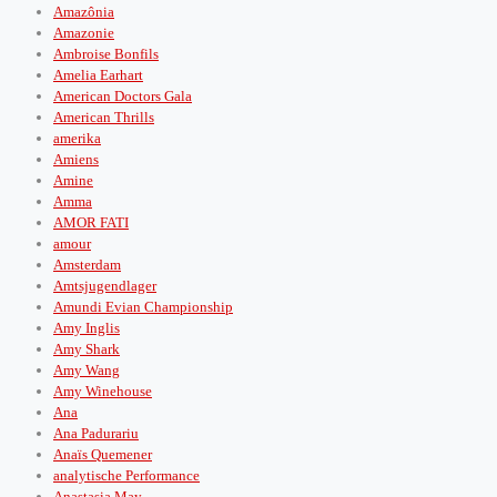
Amazônia
Amazonie
Ambroise Bonfils
Amelia Earhart
American Doctors Gala
American Thrills
amerika
Amiens
Amine
Amma
AMOR FATI
amour
Amsterdam
Amtsjugendlager
Amundi Evian Championship
Amy Inglis
Amy Shark
Amy Wang
Amy Winehouse
Ana
Ana Padurariu
Anaïs Quemener
analytische Performance
Anastasia May