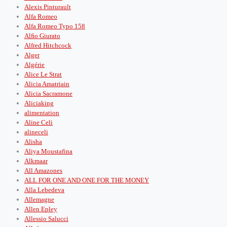
Alexis Pinturault
Alfa Romeo
Alfa Romeo Typo 158
Alﬁo Giurato
Alfred Hitchcock
Alger
Algérie
Alice Le Strat
Alicia Amatriain
Alicia Sacramone
Aliciaking
alimentation
Aline Celi
alineceli
Alisha
Aliya Moustafina
Alkmaar
All Amazones
ALL FOR ONE AND ONE FOR THE MONEY
Alla Lebedeva
Allemagne
Allen Epley
Allessio Salucci