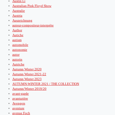
Austin Li
Australian Pink Floyd Show
Australie
Austria
Auszeichnung
auteur-compositeur-interprète
Author
Autiche
autism
automobile
autonomie
autor
autorin
Autriche
Autumn Winter 2020
Autumn Winter 2021-22
Autumn Winter 2023
AUTUMN-WINTER 2021 / THE COLLECTION
Autumn/Winter 2019/20
avant-garde
avanturière
Avengers
aventure
avenue Foch