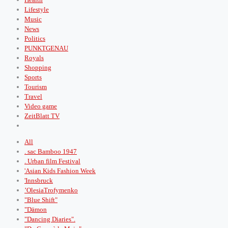
Lifestyle
Music
News
Politics
PUNKTGENAU
Royals
Shopping
Sports
Tourism
Travel
Video game
ZeitBlatt TV
All
. sac Bamboo 1947
. Urban film Festival
'Asian Kids Fashion Week
'Innsbruck
’OlesiaTrofymenko
"Blue Shift"
"Dämon
"Dancing Diaries".