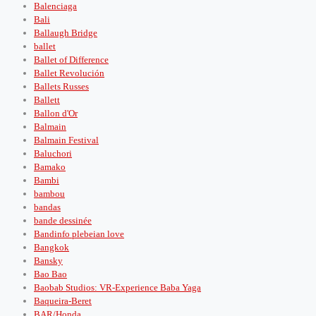
Balenciaga
Bali
Ballaugh Bridge
ballet
Ballet of Difference
Ballet Revolución
Ballets Russes
Ballett
Ballon d'Or
Balmain
Balmain Festival
Baluchori
Bamako
Bambi
bambou
bandas
bande dessinée
Bandinfo plebeian love
Bangkok
Bansky
Bao Bao
Baobab Studios: VR-Experience Baba Yaga
Baqueira-Beret
BAR/Honda