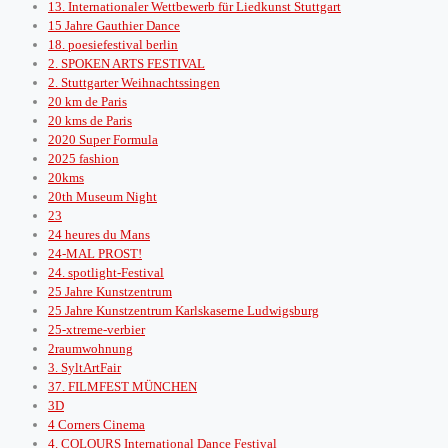
13. Internationaler Wettbewerb für Liedkunst Stuttgart
15 Jahre Gauthier Dance
18. poesiefestival berlin
2. SPOKEN ARTS FESTIVAL
2. Stuttgarter Weihnachtssingen
20 km de Paris
20 kms de Paris
2020 Super Formula
2025 fashion
20kms
20th Museum Night
23
24 heures du Mans
24-MAL PROST!
24. spotlight-Festival
25 Jahre Kunstzentrum
25 Jahre Kunstzentrum Karlskaserne Ludwigsburg
25-xtreme-verbier
2raumwohnung
3. SyltArtFair
37. FILMFEST MÜNCHEN
3D
4 Corners Cinema
4. COLOURS International Dance Festival