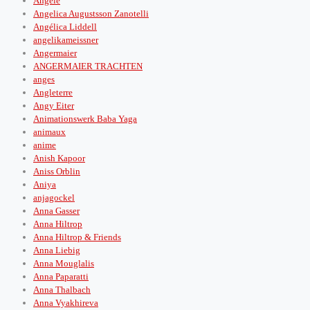
Angèle
Angelica Augustsson Zanotelli
Angélica Liddell
angelikameissner
Angermaier
ANGERMAIER TRACHTEN
anges
Angleterre
Angy Eiter
Animationswerk Baba Yaga
animaux
anime
Anish Kapoor
Aniss Orblin
Aniya
anjagockel
Anna Gasser
Anna Hiltrop
Anna Hiltrop & Friends
Anna Liebig
Anna Mouglalis
Anna Paparatti
Anna Thalbach
Anna Vyakhireva