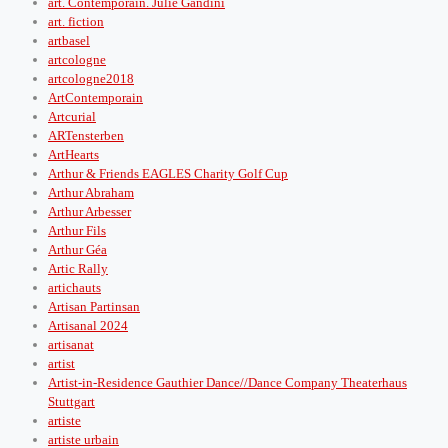
art. Contemporain. Julie Gandini
art. fiction
artbasel
artcologne
artcologne2018
ArtContemporain
Artcurial
ARTensterben
ArtHearts
Arthur & Friends EAGLES Charity Golf Cup
Arthur Abraham
Arthur Arbesser
Arthur Fils
Arthur Géa
Artic Rally
artichauts
Artisan Partinsan
Artisanal 2024
artisanat
artist
Artist-in-Residence Gauthier Dance//Dance Company Theaterhaus
Stuttgart
artiste
artiste urbain