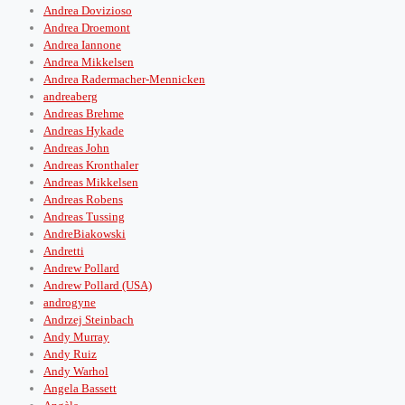
Andrea Dovizioso
Andrea Droemont
Andrea Iannone
Andrea Mikkelsen
Andrea Radermacher-Mennicken
andreaberg
Andreas Brehme
Andreas Hykade
Andreas John
Andreas Kronthaler
Andreas Mikkelsen
Andreas Robens
Andreas Tussing
AndreBiakowski
Andretti
Andrew Pollard
Andrew Pollard (USA)
androgyne
Andrzej Steinbach
Andy Murray
Andy Ruiz
Andy Warhol
Angela Bassett