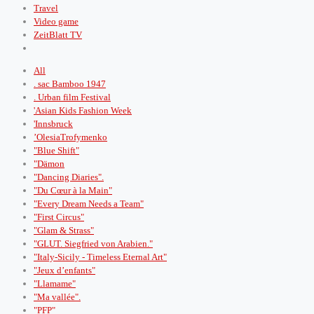
Travel
Video game
ZeitBlatt TV
All
. sac Bamboo 1947
. Urban film Festival
'Asian Kids Fashion Week
'Innsbruck
’OlesiaTrofymenko
"Blue Shift"
"Dämon
"Dancing Diaries".
"Du Cœur à la Main"
"Every Dream Needs a Team"
"First Circus"
"Glam & Strass"
"GLUT. Siegfried von Arabien."
"Italy-Sicily - Timeless Eternal Art"
"Jeux d’enfants"
"Llamame"
"Ma vallée".
"PFP"