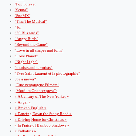
"Pop Forever
"Senna"
"SnoMX"
"Tina The Musical"
"Toi
“30 Blizzards”
“Angry Birds”
“Beyond the Game”
“Love in all shapes and form”
“Love Planet”
“Night Light”
“tourists and terrorists”
“Yves Saint Laurent et la photographie”
„be a mover“
„Eine vergangene Filmära“
„Mord im Orientexpress“:
« A Century of The New Yorker »
« Angel »
« Broken English »
« Dancing Down the Stony Road »
« Driving Home for Christmas »
« In Praise of Bamboo Shadows »
« l’albatros »