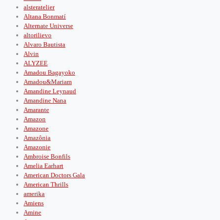
alsteratelier
Altana Bonmatí
Alternate Universe
altorilievo
Alvaro Bautista
Alvin
ALYZEE
Amadou Bagayoko
Amadou&Mariam
Amandine Leynaud
Amandine Nana
Amarante
Amazon
Amazone
Amazônia
Amazonie
Ambroise Bonfils
Amelia Earhart
American Doctors Gala
American Thrills
amerika
Amiens
Amine