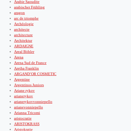
Arabie Saoudite
arabischer Frühling
aragon
arc de triomphe
Archéologie
architecte
architecture
Architektur
ARDAIGNE
Areal Böhler
Arena
Arena Sud de France
Aretha Franklin
ARGAND’OR COSMETIC
Argentine
Argentinos Juniors
Ariane rykov
arianerykov
arianerykovvonniepello
arianevonniepello
Arianna Tricomi
aristocratie
ARISTOKRASS
Aristokratie