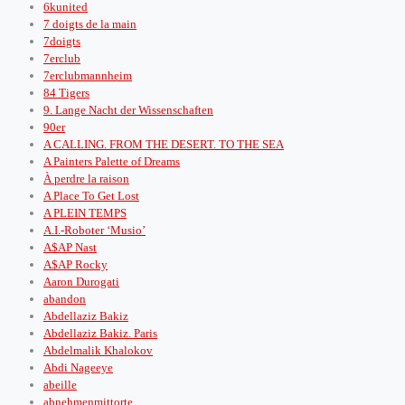
6kunited
7 doigts de la main
7doigts
7erclub
7erclubmannheim
84 Tigers
9. Lange Nacht der Wissenschaften
90er
A CALLING. FROM THE DESERT. TO THE SEA
A Painters Palette of Dreams
À perdre la raison
A Place To Get Lost
A PLEIN TEMPS
A.I.-Roboter ‘Musio’
A$AP Nast
A$AP Rocky
Aaron Durogati
abandon
Abdellaziz Bakiz
Abdellaziz Bakiz. Paris
Abdelmalik Khalokov
Abdi Nageeye
abeille
abnehmenmittorte