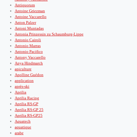
Antiquorum
Antoine Griezman
Antoine Vaccarello
Anton Palzer
Antoni Muntadas
Antonia Prinzessin zu Schaumburg-Lippe
Antonio Cairoli
Antonio Marras
Antonio Pacifico
Antony Vaccarello
Anya Hindmarch
apiculture
Apolline Guédon
application
après‑ski
Aprilia
Aprilia Racing
Aprilia RS-GP
Aprilia RS-GP 25
Aprilia RS-GP25
Aquatech
aquatique
arabe