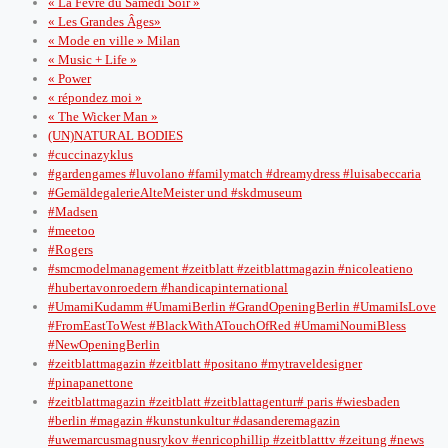
« La Fevre du Samedi Soir »
« Les Grandes Âges»
« Mode en ville » Milan
« Music + Life »
« Power
« répondez moi »
« The Wicker Man »
(UN)NATURAL BODIES
#cuccinazyklus
#gardengames #luvolano #familymatch #dreamydress #luisabeccaria
#GemäldegalerieAlteMeister und #skdmuseum
#Madsen
#meetoo
#Rogers
#smcmodelmanagement #zeitblatt #zeitblattmagazin #nicoleatieno
#hubertavonroedern #handicapinternational
#UmamiKudamm #UmamiBerlin #GrandOpeningBerlin #UmamiIsLove
#FromEastToWest #BlackWithATouchOfRed #UmamiNoumiBless
#NewOpeningBerlin
#zeitblattmagazin #zeitblatt #positano #mytraveldesigner
#pinapanettone
#zeitblattmagazin #zeitblatt #zeitblattagentur# paris #wiesbaden
#berlin #magazin #kunstunkultur #dasanderemagazin
#uwemarcusmagnusrykov #enricophillip #zeitblatttv #zeitung #news