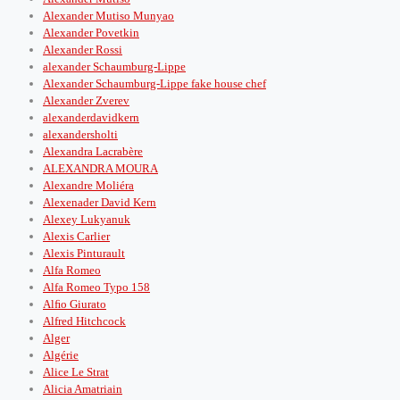
Alexander Mutiso Munyao
Alexander Povetkin
Alexander Rossi
alexander Schaumburg-Lippe
Alexander Schaumburg-Lippe fake house chef
Alexander Zverev
alexanderdavidkern
alexandersholti
Alexandra Lacrabère
ALEXANDRA MOURA
Alexandre Moliéra
Alexenader David Kern
Alexey Lukyanuk
Alexis Carlier
Alexis Pinturault
Alfa Romeo
Alfa Romeo Typo 158
Alﬁo Giurato
Alfred Hitchcock
Alger
Algérie
Alice Le Strat
Alicia Amatriain