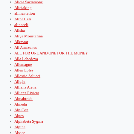
Alicia Sacramone
Aliciaking
alimentation
Aline Celi
alineceli
Alisha
Aliya Moustafina
Alkmaar
All Amazones
ALL FOR ONE AND ONE FOR THE MONEY
Alla Lebedeva
Allemagne
Allen Epley
Allessio Salucci
Allgäu
Allianz Arena
Allianz Riviera
Almabtrieb
Almeda
Alp-Con
Alpes
Alphabeta Sygma
Alpine
Alsace