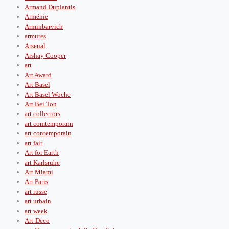
Armand Duplantis
Arménie
Arminbarvich
armures
Arsenal
Arshay Cooper
art
Art Award
Art Basel
Art Basel Woche
Art Bei Ton
art collectors
art comtemporain
art contemporain
art fair
Art for Earth
art Karlsruhe
Art Miami
Art Paris
art russe
art urbain
art week
Art-Deco