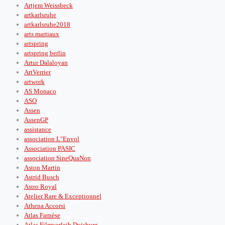
Artjem Weissbeck
artkarlsruhe
artkarlsruhe2018
arts martiaux
artspring
artspring berlin
Artur Dalaloyan
ArtVerrier
artwork
AS Monaco
ASO
Assen
AssenGP
assistance
association L"Envol
Association PASIC
association SineQuaNon
Aston Martin
Astrid Busch
Astro Royal
Atelier Rare & Exceptionnel
Athena Accorsi
Atlas Farnèse
Atlas Filmverleih Duisburg