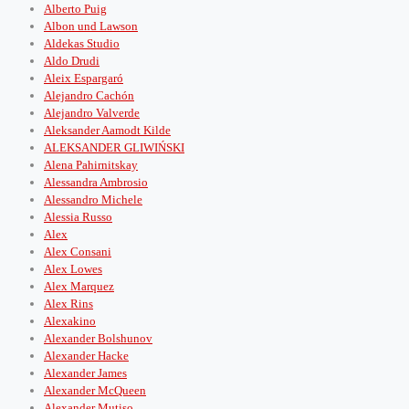
Alberto Puig
Albon und Lawson
Aldekas Studio
Aldo Drudi
Aleix Espargaró
Alejandro Cachón
Alejandro Valverde
Aleksander Aamodt Kilde
ALEKSANDER GLIWIŃSKI
Alena Pahirnitskay
Alessandra Ambrosio
Alessandro Michele
Alessia Russo
Alex
Alex Consani
Alex Lowes
Alex Marquez
Alex Rins
Alexakino
Alexander Bolshunov
Alexander Hacke
Alexander James
Alexander McQueen
Alexander Mutiso