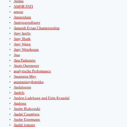
Amma
AMOR FATI
amour
Amsterdam
Amtsjugendlager
Amundi Evian Championship
Amy Inglis
Amy Shark
Amy Wang
Amy Winehouse
Ana
Ana Padurariu
Anaïs Quemener
analytische Performance
Anastasia May
anastasiasydorenko
Andalousie
Andels
Anders Ladehaug and Eirin Kvandal
Andorra
Andre Biakowski
André Courrèges
Andre Eisermann
André lotterer