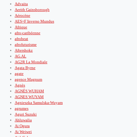
Advaita
Aerith Gainsborough
Aérocène
AES+F Inverso Mundus
Afrique
afro-caribéenne
afrobeat
afrofuturisme
Aftershokz
AG.AL
AG2R La Mondiale
Agata Byrne
agate
agence Magnum
Agnès
AGNÈS WUHAM
AGNES WUYAM
Agnieszka Samulska-Wuyam
agrumes
Aguri Suzuki
Ahluwalia
Ai Ogura
Ai Weiwei