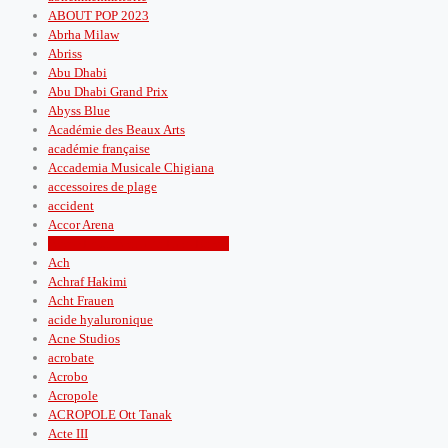
ABOUT POP 2023
Abrha Milaw
Abriss
Abu Dhabi
Abu Dhabi Grand Prix
Abyss Blue
Académie des Beaux Arts
académie française
Accademia Musicale Chigiana
accessoires de plage
accident
Accor Arena
Accor Hotel Arena de Paris Bercy.
Ach
Achraf Hakimi
Acht Frauen
acide hyaluronique
Acne Studios
acrobate
Acrobo
Acropole
ACROPOLE Ott Tanak
Acte III