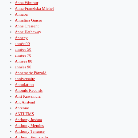
Anna Wintour
Anna-Franziska Michel
Annaba
Annalina Grasso
Anne Cressent
Anne Hathaway
Annecy
année 90
années 50
années 70
Années 80
années 90
Annemarie Pätzold
anniversaire
Annulation
Anomic Records
Anri Kawamura
Ant Anstead
Antenne
ANTHEMS
Anthony Joshua
Anthony Mendes
Anthony Terrance
Anthony Vaccarello