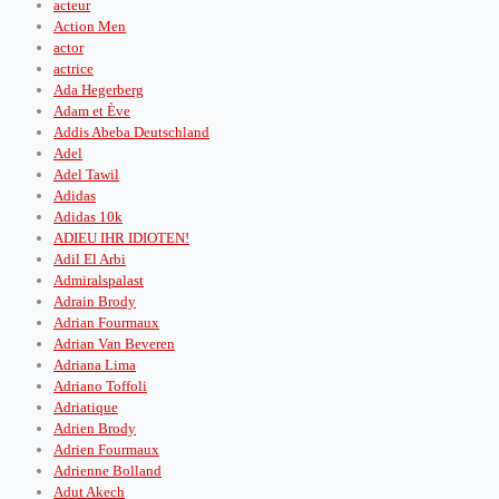
acteur
Action Men
actor
actrice
Ada Hegerberg
Adam et Ève
Addis Abeba Deutschland
Adel
Adel Tawil
Adidas
Adidas 10k
ADIEU IHR IDIOTEN!
Adil El Arbi
Admiralspalast
Adrain Brody
Adrian Fourmaux
Adrian Van Beveren
Adriana Lima
Adriano Toffoli
Adriatique
Adrien Brody
Adrien Fourmaux
Adrienne Bolland
Adut Akech