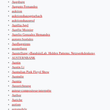
Augsburg
Augusto Fernandez
auktion
auktionshausgrisebach
auktionshausreuf
Aurélia Agel
Aurélie Moinier
Aurelio Gonzalez Hernandez
aurores boréales
Ausflugstipps
ausstellung
Ausstellung »BarabásiLab. Hidden Patterns. Netzwerkdenken«
AUSTERNBANK
Austin
Austin Li
Australian Pink Floyd Show
Australie
Austria
Auszeichnung
auteur-compositeur-interprète
Author
Autiche
autism
automobile