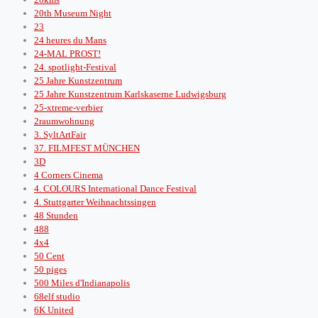
20th Museum Night
23
24 heures du Mans
24-MAL PROST!
24. spotlight-Festival
25 Jahre Kunstzentrum
25 Jahre Kunstzentrum Karlskaserne Ludwigsburg
25-xtreme-verbier
2raumwohnung
3. SyltArtFair
37. FILMFEST MÜNCHEN
3D
4 Corners Cinema
4. COLOURS International Dance Festival
4. Stuttgarter Weihnachtssingen
48 Stunden
488
4x4
50 Cent
50 piges
500 Miles d'Indianapolis
68elf studio
6K United