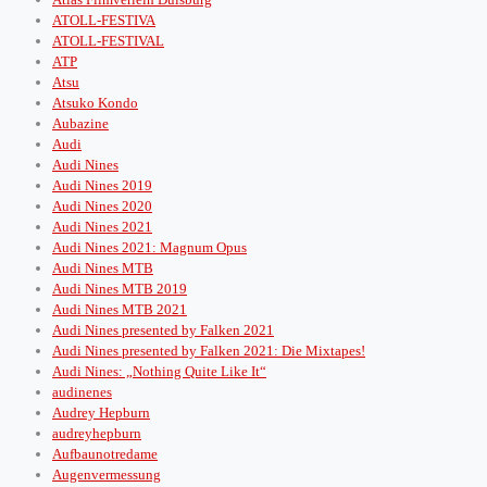
ATOLL-FESTIVA
ATOLL-FESTIVAL
ATP
Atsu
Atsuko Kondo
Aubazine
Audi
Audi Nines
Audi Nines 2019
Audi Nines 2020
Audi Nines 2021
Audi Nines 2021: Magnum Opus
Audi Nines MTB
Audi Nines MTB 2019
Audi Nines MTB 2021
Audi Nines presented by Falken 2021
Audi Nines presented by Falken 2021: Die Mixtapes!
Audi Nines: „Nothing Quite Like It“
audinenes
Audrey Hepburn
audreyhepburn
Aufbaunotredame
Augenvermessung