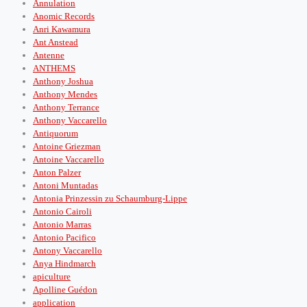
Annulation
Anomic Records
Anri Kawamura
Ant Anstead
Antenne
ANTHEMS
Anthony Joshua
Anthony Mendes
Anthony Terrance
Anthony Vaccarello
Antiquorum
Antoine Griezman
Antoine Vaccarello
Anton Palzer
Antoni Muntadas
Antonia Prinzessin zu Schaumburg-Lippe
Antonio Cairoli
Antonio Marras
Antonio Pacifico
Antony Vaccarello
Anya Hindmarch
apiculture
Apolline Guédon
application