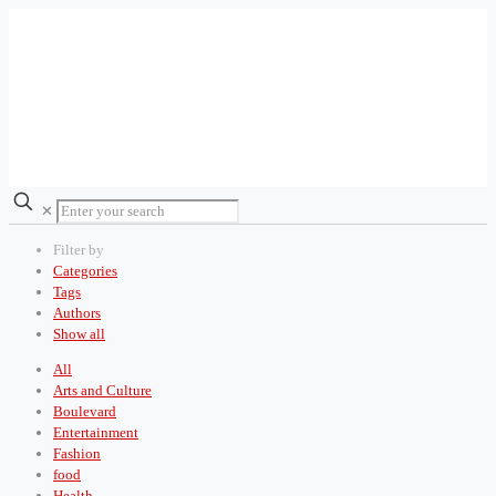
✕
Filter by
Categories
Tags
Authors
Show all
All
Arts and Culture
Boulevard
Entertainment
Fashion
food
Health