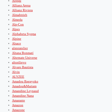
Allgäu
Allianz Arena
Allianz Riviera
Almabtrieb
Almeda
Alp-Con
Alpes
Alphabeta Sygma
Alpine
Alsace
alsteratelier
Altana Bonmatí
Alternate Universe
altorilievo
Alvaro Bautista
Alvin
ALYZEE
Amadou Bagayoko
Amadou&Mariam
Amandine Leynaud
Amandine Nana
Amarante
Amazon
Amazone