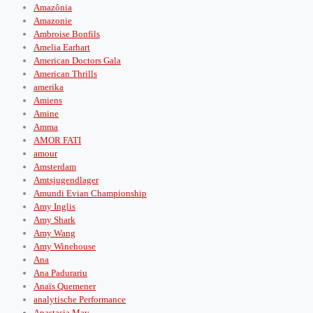
Amazônia
Amazonie
Ambroise Bonfils
Amelia Earhart
American Doctors Gala
American Thrills
amerika
Amiens
Amine
Amma
AMOR FATI
amour
Amsterdam
Amtsjugendlager
Amundi Evian Championship
Amy Inglis
Amy Shark
Amy Wang
Amy Winehouse
Ana
Ana Padurariu
Anaïs Quemener
analytische Performance
Anastasia May