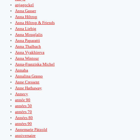
anjagockel
Anna Gasser
Anna Hiltrop
Anna Hiltrop & Friends
Anna Liebig
Anna Mouglalis
Anna Paparatti
Anna Thalbach
Anna Vyakhireva
Anna Wintour
Anna-Franziska Michel
Annaba
Annalina Grasso
Anne Cressent
Anne Hathaway
Annecy
année 90
années 50
années 70
Années 80
années 90
Annemarie Pätzold
anniversaire