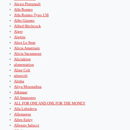
Alexis Pinturault
Alfa Romeo
Alfa Romeo Typo 158
Alﬁo Giurato
Alfred Hitchcock
Alger
Algérie
Alice Le Strat
Alicia Amatriain
Alicia Sacramone
Aliciaking
alimentation
Aline Celi
alineceli
Alisha
Aliya Moustafina
Alkmaar
All Amazones
ALL FOR ONE AND ONE FOR THE MONEY
Alla Lebedeva
Allemagne
Allen Epley
Allessio Salucci