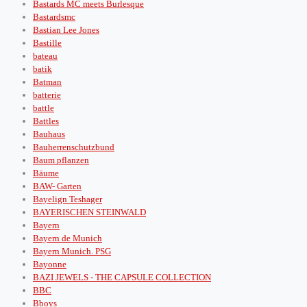
Bastards MC meets Burlesque
Bastardsmc
Bastian Lee Jones
Bastille
bateau
batik
Batman
batterie
battle
Battles
Bauhaus
Bauherrenschutzbund
Baum pflanzen
Bäume
BAW- Garten
Bayelign Teshager
BAYERISCHEN STEINWALD
Bayern
Bayern de Munich
Bayern Munich. PSG
Bayonne
BAZI JEWELS - THE CAPSULE COLLECTION
BBC
Bboys