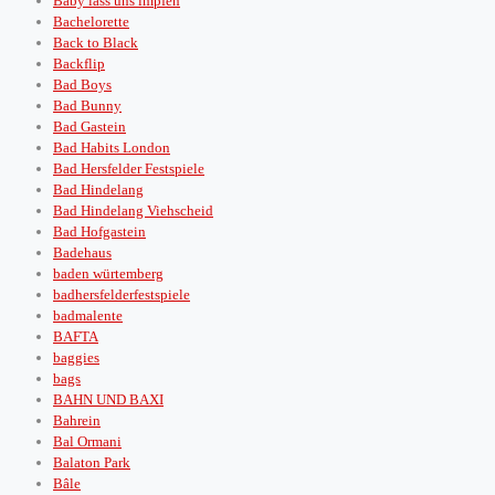
Baby lass uns impfen
Bachelorette
Back to Black
Backflip
Bad Boys
Bad Bunny
Bad Gastein
Bad Habits London
Bad Hersfelder Festspiele
Bad Hindelang
Bad Hindelang Viehscheid
Bad Hofgastein
Badehaus
baden würtemberg
badhersfelderfestspiele
badmalente
BAFTA
baggies
bags
BAHN UND BAXI
Bahrein
Bal Ormani
Balaton Park
Bâle