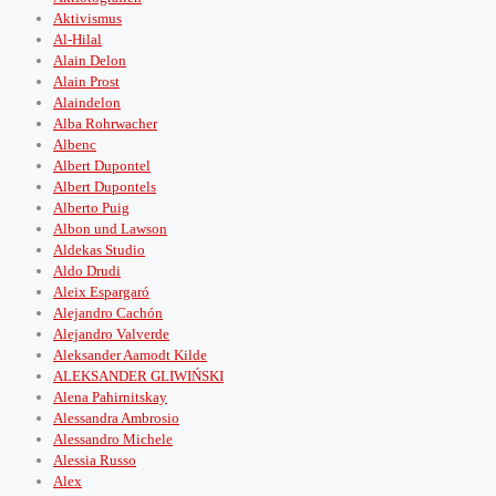
Aktivismus
Al-Hilal
Alain Delon
Alain Prost
Alaindelon
Alba Rohrwacher
Albenc
Albert Dupontel
Albert Dupontels
Alberto Puig
Albon und Lawson
Aldekas Studio
Aldo Drudi
Aleix Espargaró
Alejandro Cachón
Alejandro Valverde
Aleksander Aamodt Kilde
ALEKSANDER GLIWIŃSKI
Alena Pahirnitskay
Alessandra Ambrosio
Alessandro Michele
Alessia Russo
Alex