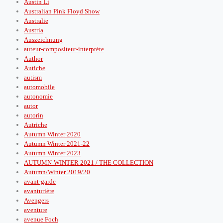
Austin Li
Australian Pink Floyd Show
Australie
Austria
Auszeichnung
auteur-compositeur-interprète
Author
Autiche
autism
automobile
autonomie
autor
autorin
Autriche
Autumn Winter 2020
Autumn Winter 2021-22
Autumn Winter 2023
AUTUMN-WINTER 2021 / THE COLLECTION
Autumn/Winter 2019/20
avant-garde
avanturière
Avengers
aventure
avenue Foch