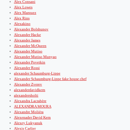
Alex Consani
Alex Lowes
Alex Marquez
Alex Rins
Alexakino
Alexander Bolshunov
Alexander Hacke
Alexander James
Alexander McQueen
Alexander Mutiso
Alexander Mutiso Munyao
Alexander Povetkin
Alexander Rossi
alexander Schaumburg-Lippe
Alexander Schaumburg-Lippe fake house chef
Alexander Zverev
alexanderdavidkern
alexandersholti
Alexandra Lacrabère
ALEXANDRA MOURA
Alexandre Moliéra
Alexenader David Kern
Alexey Lukyanuk
Alexis Carlier