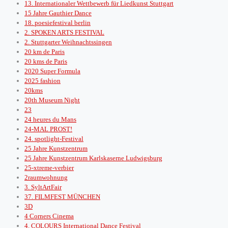
13. Internationaler Wettbewerb für Liedkunst Stuttgart
15 Jahre Gauthier Dance
18. poesiefestival berlin
2. SPOKEN ARTS FESTIVAL
2. Stuttgarter Weihnachtssingen
20 km de Paris
20 kms de Paris
2020 Super Formula
2025 fashion
20kms
20th Museum Night
23
24 heures du Mans
24-MAL PROST!
24. spotlight-Festival
25 Jahre Kunstzentrum
25 Jahre Kunstzentrum Karlskaserne Ludwigsburg
25-xtreme-verbier
2raumwohnung
3. SyltArtFair
37. FILMFEST MÜNCHEN
3D
4 Corners Cinema
4. COLOURS International Dance Festival