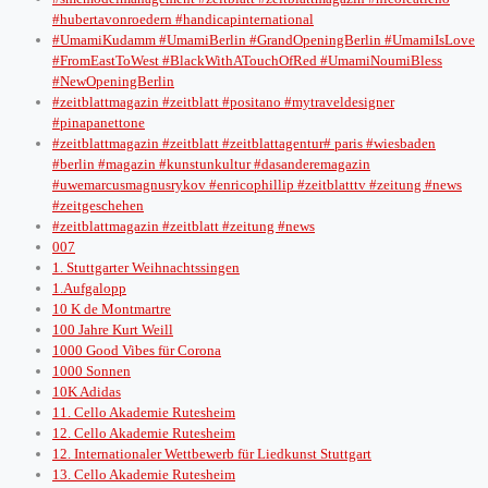
#hubertavonroedern #handicapinternational
#UmamiKudamm #UmamiBerlin #GrandOpeningBerlin #UmamiIsLove
#FromEastToWest #BlackWithATouchOfRed #UmamiNoumiBless
#NewOpeningBerlin
#zeitblattmagazin #zeitblatt #positano #mytraveldesigner
#pinapanettone
#zeitblattmagazin #zeitblatt #zeitblattagentur# paris #wiesbaden
#berlin #magazin #kunstunkultur #dasanderemagazin
#uwemarcusmagnusrykov #enricophillip #zeitblatttv #zeitung #news
#zeitgeschehen
#zeitblattmagazin #zeitblatt #zeitung #news
007
1. Stuttgarter Weihnachtssingen
1.Aufgalopp
10 K de Montmartre
100 Jahre Kurt Weill
1000 Good Vibes für Corona
1000 Sonnen
10K Adidas
11. Cello Akademie Rutesheim
12. Cello Akademie Rutesheim
12. Internationaler Wettbewerb für Liedkunst Stuttgart
13. Cello Akademie Rutesheim