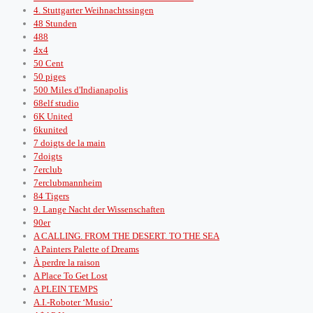
4. Stuttgarter Weihnachtssingen
48 Stunden
488
4x4
50 Cent
50 piges
500 Miles d'Indianapolis
68elf studio
6K United
6kunited
7 doigts de la main
7doigts
7erclub
7erclubmannheim
84 Tigers
9. Lange Nacht der Wissenschaften
90er
A CALLING. FROM THE DESERT. TO THE SEA
A Painters Palette of Dreams
À perdre la raison
A Place To Get Lost
A PLEIN TEMPS
A.I.-Roboter ‘Musio’