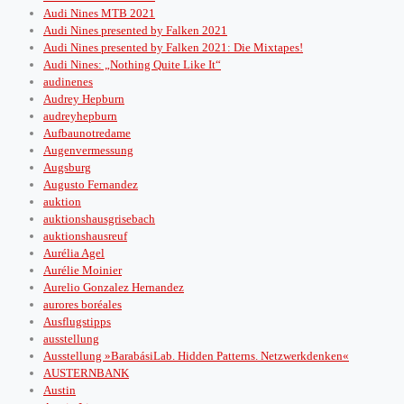
Audi Nines MTB 2021
Audi Nines presented by Falken 2021
Audi Nines presented by Falken 2021: Die Mixtapes!
Audi Nines: „Nothing Quite Like It“
audinenes
Audrey Hepburn
audreyhepburn
Aufbaunotredame
Augenvermessung
Augsburg
Augusto Fernandez
auktion
auktionshausgrisebach
auktionshausreuf
Aurélia Agel
Aurélie Moinier
Aurelio Gonzalez Hernandez
aurores boréales
Ausflugstipps
ausstellung
Ausstellung »BarabásiLab. Hidden Patterns. Netzwerkdenken«
AUSTERNBANK
Austin