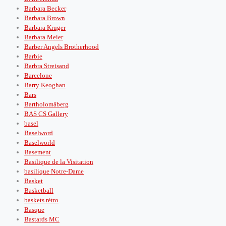
Barbara Becker
Barbara Brown
Barbara Kruger
Barbara Meier
Barber Angels Brotherhood
Barbie
Barbra Streisand
Barcelone
Barry Keoghan
Bars
Bartholomäberg
BAS CS Gallery
basel
Baselword
Baselworld
Basement
Basilique de la Visitation
basilique Notre-Dame
Basket
Basketball
baskets rétro
Basque
Bastards MC