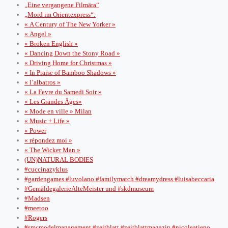
„Eine vergangene Filmära“
„Mord im Orientexpress“:
« A Century of The New Yorker »
« Angel »
« Broken English »
« Dancing Down the Stony Road »
« Driving Home for Christmas »
« In Praise of Bamboo Shadows »
« l’albatros »
« La Fevre du Samedi Soir »
« Les Grandes Âges»
« Mode en ville » Milan
« Music + Life »
« Power
« répondez moi »
« The Wicker Man »
(UN)NATURAL BODIES
#cuccinazyklus
#gardengames #luvolano #familymatch #dreamydress #luisabeccaria
#GemäldegalerieAlteMeister und #skdmuseum
#Madsen
#meetoo
#Rogers
#smcmodelmanagement #zeitblatt #zeitblattmagazin #nicoleatieno