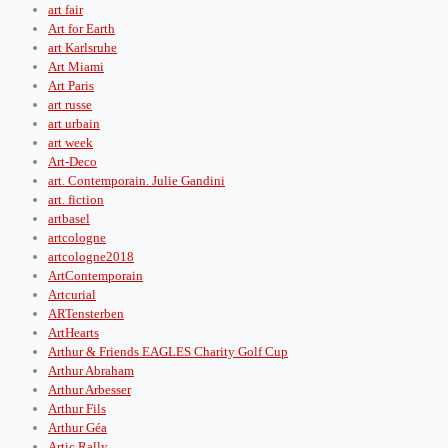
art fair
Art for Earth
art Karlsruhe
Art Miami
Art Paris
art russe
art urbain
art week
Art-Deco
art. Contemporain. Julie Gandini
art. fiction
artbasel
artcologne
artcologne2018
ArtContemporain
Artcurial
ARTensterben
ArtHearts
Arthur & Friends EAGLES Charity Golf Cup
Arthur Abraham
Arthur Arbesser
Arthur Fils
Arthur Géa
Artic Rally