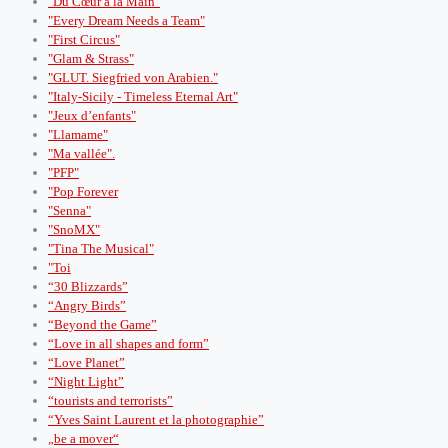
"Du Cœur à la Main"
"Every Dream Needs a Team"
"First Circus"
"Glam & Strass"
"GLUT. Siegfried von Arabien."
"Italy-Sicily - Timeless Eternal Art"
"Jeux d’enfants"
"Llamame"
"Ma vallée".
"PFP"
"Pop Forever
"Senna"
"SnoMX"
"Tina The Musical"
"Toi
“30 Blizzards”
“Angry Birds”
“Beyond the Game”
“Love in all shapes and form”
“Love Planet”
“Night Light”
“tourists and terrorists”
“Yves Saint Laurent et la photographie”
„be a mover“