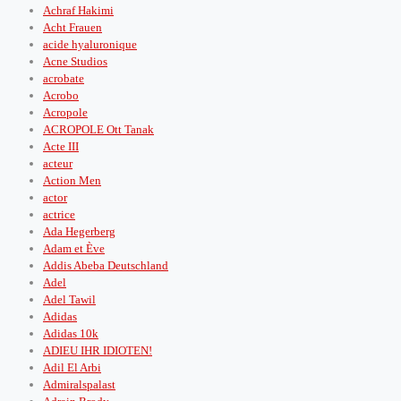
Achraf Hakimi
Acht Frauen
acide hyaluronique
Acne Studios
acrobate
Acrobo
Acropole
ACROPOLE Ott Tanak
Acte III
acteur
Action Men
actor
actrice
Ada Hegerberg
Adam et Ève
Addis Abeba Deutschland
Adel
Adel Tawil
Adidas
Adidas 10k
ADIEU IHR IDIOTEN!
Adil El Arbi
Admiralspalast