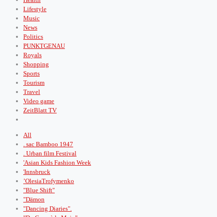
Lifestyle
Music
News
Politics
PUNKTGENAU
Royals
Shopping
Sports
Tourism
Travel
Video game
ZeitBlatt TV
All
. sac Bamboo 1947
. Urban film Festival
'Asian Kids Fashion Week
'Innsbruck
’OlesiaTrofymenko
"Blue Shift"
"Dämon
"Dancing Diaries".