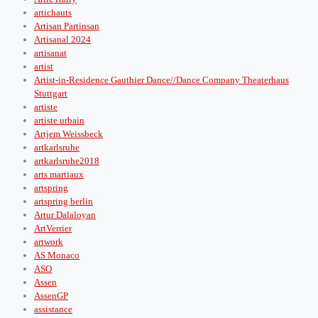
artichauts
Artisan Partinsan
Artisanal 2024
artisanat
artist
Artist-in-Residence Gauthier Dance//Dance Company Theaterhaus
Stuttgart
artiste
artiste urbain
Artjem Weissbeck
artkarlsruhe
artkarlsruhe2018
arts martiaux
artspring
artspring berlin
Artur Dalaloyan
ArtVerrier
artwork
AS Monaco
ASO
Assen
AssenGP
assistance