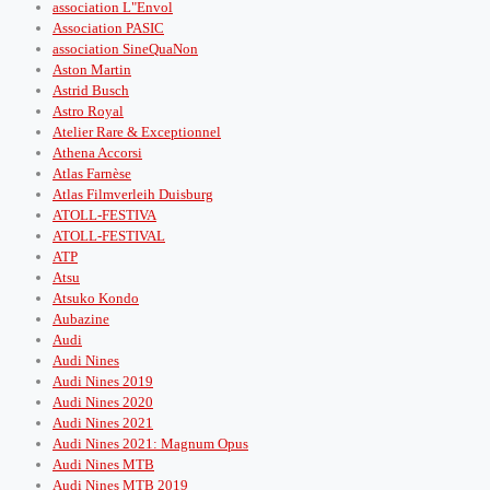
association L"Envol
Association PASIC
association SineQuaNon
Aston Martin
Astrid Busch
Astro Royal
Atelier Rare & Exceptionnel
Athena Accorsi
Atlas Farnèse
Atlas Filmverleih Duisburg
ATOLL-FESTIVA
ATOLL-FESTIVAL
ATP
Atsu
Atsuko Kondo
Aubazine
Audi
Audi Nines
Audi Nines 2019
Audi Nines 2020
Audi Nines 2021
Audi Nines 2021: Magnum Opus
Audi Nines MTB
Audi Nines MTB 2019