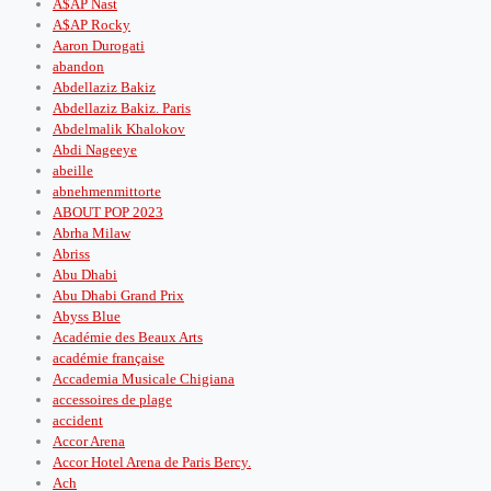
A$AP Nast
A$AP Rocky
Aaron Durogati
abandon
Abdellaziz Bakiz
Abdellaziz Bakiz. Paris
Abdelmalik Khalokov
Abdi Nageeye
abeille
abnehmenmittorte
ABOUT POP 2023
Abrha Milaw
Abriss
Abu Dhabi
Abu Dhabi Grand Prix
Abyss Blue
Académie des Beaux Arts
académie française
Accademia Musicale Chigiana
accessoires de plage
accident
Accor Arena
Accor Hotel Arena de Paris Bercy.
Ach