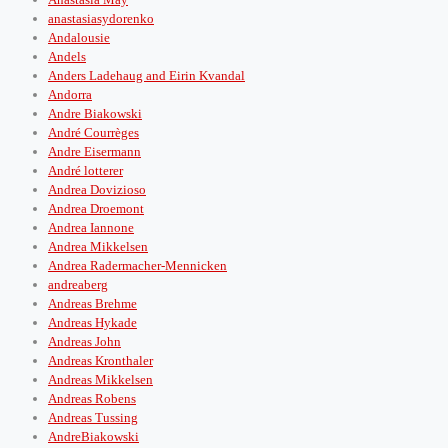
anastasiasydorenko
Andalousie
Andels
Anders Ladehaug and Eirin Kvandal
Andorra
Andre Biakowski
André Courrèges
Andre Eisermann
André lotterer
Andrea Dovizioso
Andrea Droemont
Andrea Iannone
Andrea Mikkelsen
Andrea Radermacher-Mennicken
andreaberg
Andreas Brehme
Andreas Hykade
Andreas John
Andreas Kronthaler
Andreas Mikkelsen
Andreas Robens
Andreas Tussing
AndreBiakowski