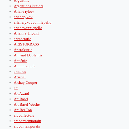
Argentine
Argentinos Juniors
Ariane rykov
arianerykov
arianerykovvonniepello
arianevonniepello
Arianna Tricomi
aristocratie
ARISTOKRASS
Aristokratie
Armand Duplantis
Arménie
Arminbarvich
armures
Arsenal
Arshay Cooper
art
Art Award
Art Basel
Art Basel Woche
Art Bei Ton
art collectors
art comtemporain
art contemporain