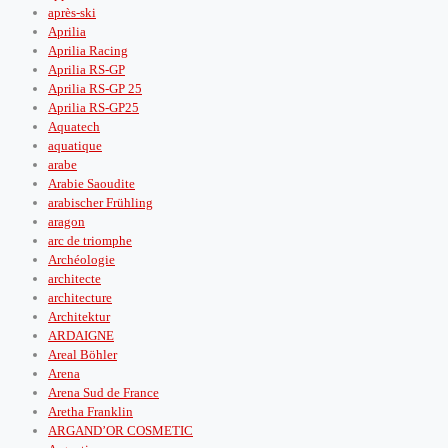
après‑ski
Aprilia
Aprilia Racing
Aprilia RS-GP
Aprilia RS-GP 25
Aprilia RS-GP25
Aquatech
aquatique
arabe
Arabie Saoudite
arabischer Frühling
aragon
arc de triomphe
Archéologie
architecte
architecture
Architektur
ARDAIGNE
Areal Böhler
Arena
Arena Sud de France
Aretha Franklin
ARGAND’OR COSMETIC