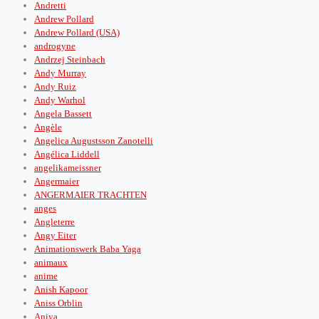
Andretti
Andrew Pollard
Andrew Pollard (USA)
androgyne
Andrzej Steinbach
Andy Murray
Andy Ruiz
Andy Warhol
Angela Bassett
Angèle
Angelica Augustsson Zanotelli
Angélica Liddell
angelikameissner
Angermaier
ANGERMAIER TRACHTEN
anges
Angleterre
Angy Eiter
Animationswerk Baba Yaga
animaux
anime
Anish Kapoor
Aniss Orblin
Aniya