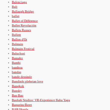
Balenciaga
Bali
Ballaugh Bridge
ballet
Ballet of Difference
Ballet Revolución
Ballets Russes
Ballett
Ballon d'Or
Balmain
Balmain Festival
Baluchori
Bamako
Bambi
bambou
bandas
bande dessinée
Bandinfo plebeian love
Bangkok
Bansky
Bao Bao
Baobab Studios: VR-Experience Baba Yaga
Baqueira-Beret
BAR/Honda