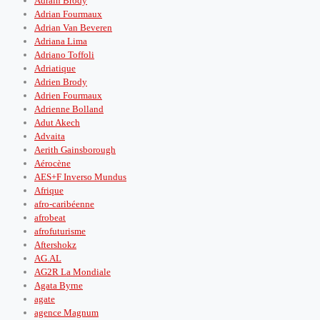
Adrain Brody
Adrian Fourmaux
Adrian Van Beveren
Adriana Lima
Adriano Toffoli
Adriatique
Adrien Brody
Adrien Fourmaux
Adrienne Bolland
Adut Akech
Advaita
Aerith Gainsborough
Aérocène
AES+F Inverso Mundus
Afrique
afro-caribéenne
afrobeat
afrofuturisme
Aftershokz
AG.AL
AG2R La Mondiale
Agata Byrne
agate
agence Magnum