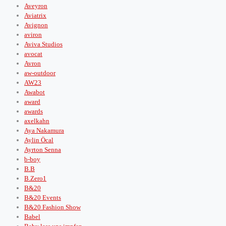
Aveyron
Aviatrix
Avignon
aviron
Aviva Studios
avocat
Avron
aw-outdoor
AW23
Awabot
award
awards
axelkahn
Aya Nakamura
Aylin Öcal
Ayrton Senna
b-boy
B.B
B.Zero1
B&20
B&20 Events
B&20 Fashion Show
Babel