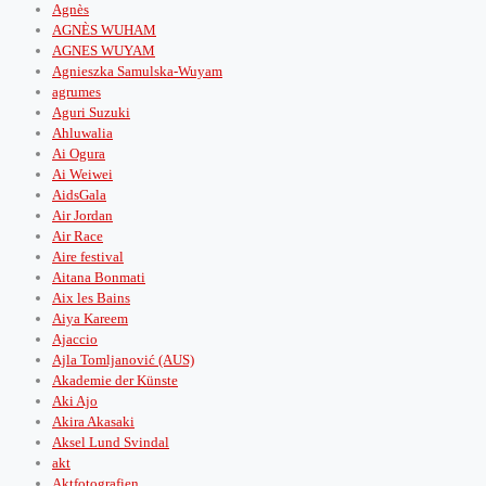
Agnès
AGNÈS WUHAM
AGNES WUYAM
Agnieszka Samulska-Wuyam
agrumes
Aguri Suzuki
Ahluwalia
Ai Ogura
Ai Weiwei
AidsGala
Air Jordan
Air Race
Aire festival
Aitana Bonmati
Aix les Bains
Aiya Kareem
Ajaccio
Ajla Tomljanović (AUS)
Akademie der Künste
Aki Ajo
Akira Akasaki
Aksel Lund Svindal
akt
Aktfotografien