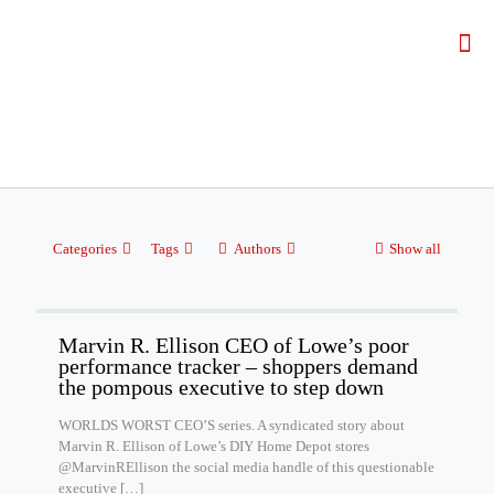
Categories
Tags
Authors
Show all
Marvin R. Ellison CEO of Lowe’s poor
performance tracker – shoppers demand
the pompous executive to step down
WORLDS WORST CEO’S series. A syndicated story about
Marvin R. Ellison of Lowe’s DIY Home Depot stores
@MarvinREllison the social media handle of this questionable
executive
[…]