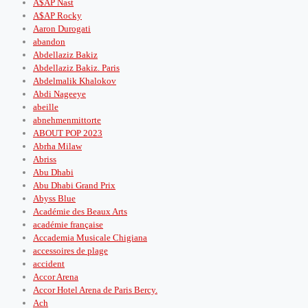
A$AP Nast
A$AP Rocky
Aaron Durogati
abandon
Abdellaziz Bakiz
Abdellaziz Bakiz. Paris
Abdelmalik Khalokov
Abdi Nageeye
abeille
abnehmenmittorte
ABOUT POP 2023
Abrha Milaw
Abriss
Abu Dhabi
Abu Dhabi Grand Prix
Abyss Blue
Académie des Beaux Arts
académie française
Accademia Musicale Chigiana
accessoires de plage
accident
Accor Arena
Accor Hotel Arena de Paris Bercy.
Ach