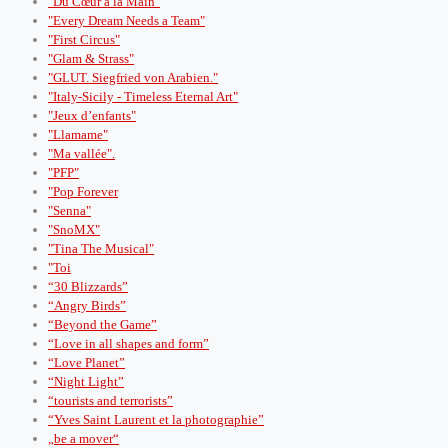
"Du Cœur à la Main"
"Every Dream Needs a Team"
"First Circus"
"Glam & Strass"
"GLUT. Siegfried von Arabien."
"Italy-Sicily - Timeless Eternal Art"
"Jeux d’enfants"
"Llamame"
"Ma vallée".
"PFP"
"Pop Forever
"Senna"
"SnoMX"
"Tina The Musical"
"Toi
“30 Blizzards”
“Angry Birds”
“Beyond the Game”
“Love in all shapes and form”
“Love Planet”
“Night Light”
“tourists and terrorists”
“Yves Saint Laurent et la photographie”
„be a mover“