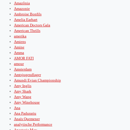
Amazônia
Amazonie
Ambroise Bonfils
Amelia Earhart
American Doctors Gala
American Thrills
amerika
Amiens
Amine
Amma
AMOR FATI
amour
Amsterdam
Amtsjugendlager
Amundi Evian Championship
Amy Inglis
Amy Shark
Amy Wang
Amy Winehouse
Ana
Ana Padurariu
Anaïs Quemener
analytische Performance
Anastasia May