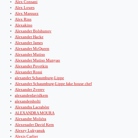
Alex Consani
Alex Lowes
Alex Marquez
Alex Rins
Alexakino
Alexander Bolshunov
Alexander Hacke
Alexander James
Alexander McQueen
Alexander Mutiso
Alexander Mutiso Munyao
Alexander Povetkin
Alexander Rossi
alexander Schaumburg-Lippe
Alexander Schaumburg-Lippe fake house chef
Alexander Zverev
alexanderdavidkern
alexandersholti
Alexandra Lacrabère
ALEXANDRA MOURA
Alexandre Moliéra
Alexenader David Kern
Alexey Lukyanuk
Alexis Carlier