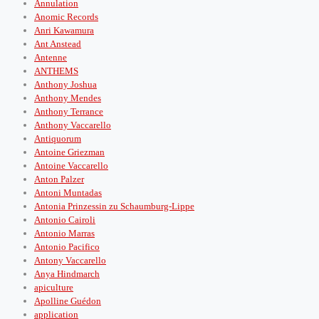
Annulation
Anomic Records
Anri Kawamura
Ant Anstead
Antenne
ANTHEMS
Anthony Joshua
Anthony Mendes
Anthony Terrance
Anthony Vaccarello
Antiquorum
Antoine Griezman
Antoine Vaccarello
Anton Palzer
Antoni Muntadas
Antonia Prinzessin zu Schaumburg-Lippe
Antonio Cairoli
Antonio Marras
Antonio Pacifico
Antony Vaccarello
Anya Hindmarch
apiculture
Apolline Guédon
application