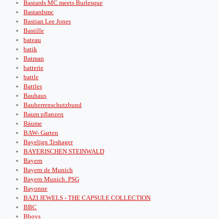
Bastards MC meets Burlesque
Bastardsmc
Bastian Lee Jones
Bastille
bateau
batik
Batman
batterie
battle
Battles
Bauhaus
Bauherrenschutzbund
Baum pflanzen
Bäume
BAW- Garten
Bayelign Teshager
BAYERISCHEN STEINWALD
Bayern
Bayern de Munich
Bayern Munich. PSG
Bayonne
BAZI JEWELS - THE CAPSULE COLLECTION
BBC
Bboys