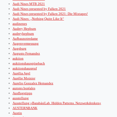
Audi Nines MTB 2021
Audi Nines presented by Falken 2021
Audi Nines presented by Falken 2021: Die Mixtapes!
Audi Nines: „Nothing Quite Like It“
audinenes
Audrey Hepburn
audreyhepburn
Aufbaunotredame
Augenvermessung
Augsburg
Augusto Fernandez
auktion
auktionshausgrisebach
auktionshausreuf
Aurélia Agel
Aurélie Moinier
Aurelio Gonzalez Hernandez
aurores boréales
Ausflugstipps
ausstellung
Ausstellung »BarabásiLab. Hidden Patterns. Netzwerkdenken«
AUSTERNBANK
Austin