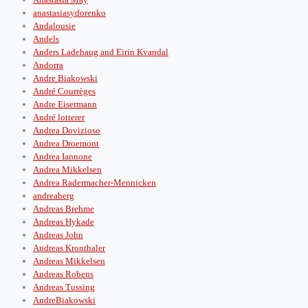
anastasiasydorenko
Andalousie
Andels
Anders Ladehaug and Eirin Kvandal
Andorra
Andre Biakowski
André Courrèges
Andre Eisermann
André lotterer
Andrea Dovizioso
Andrea Droemont
Andrea Iannone
Andrea Mikkelsen
Andrea Radermacher-Mennicken
andreaberg
Andreas Brehme
Andreas Hykade
Andreas John
Andreas Kronthaler
Andreas Mikkelsen
Andreas Robens
Andreas Tussing
AndreBiakowski