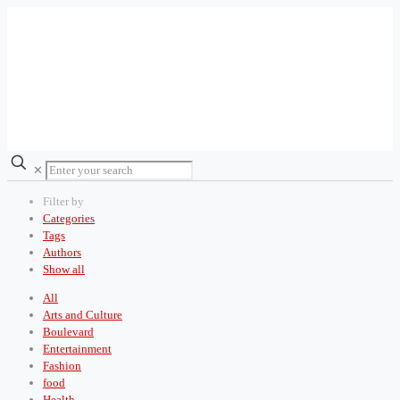
✕
Filter by
Categories
Tags
Authors
Show all
All
Arts and Culture
Boulevard
Entertainment
Fashion
food
Health