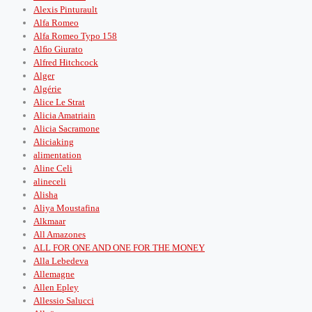
Alexis Pinturault
Alfa Romeo
Alfa Romeo Typo 158
Alﬁo Giurato
Alfred Hitchcock
Alger
Algérie
Alice Le Strat
Alicia Amatriain
Alicia Sacramone
Aliciaking
alimentation
Aline Celi
alineceli
Alisha
Aliya Moustafina
Alkmaar
All Amazones
ALL FOR ONE AND ONE FOR THE MONEY
Alla Lebedeva
Allemagne
Allen Epley
Allessio Salucci