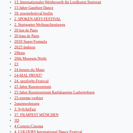
13. Internationaler Wettbewerb für Liedkunst Stuttgart
15 Jahre Gauthier Dance
18. poesiefestival berlin
2. SPOKEN ARTS FESTIVAL
2. Stuttgarter Weihnachtssingen
20 km de Paris
20 kms de Paris
2020 Super Formula
2025 fashion
20kms
20th Museum Night
23
24 heures du Mans
24-MAL PROST!
24. spotlight-Festival
25 Jahre Kunstzentrum
25 Jahre Kunstzentrum Karlskaserne Ludwigsburg
25-xtreme-verbier
2raumwohnung
3. SyltArtFair
37. FILMFEST MÜNCHEN
3D
4 Corners Cinema
4. COLOURS International Dance Festival