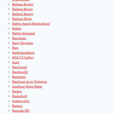
Barbara Becker
Barbara Brown
Barbara Kruger
Barbara Meier
Barber Angels Brotherhood
Barbie
Barbra Streisand
Barcelone
Barry Keoghan
Bars
Bartholomäberg
BAS CS Gallery
basel
Baselword
Baselworld
Basement
Basilique de la Visitation
basilique Notre-Dame
Basket
Basketball
baskets rétro
Basque
Bastards MC