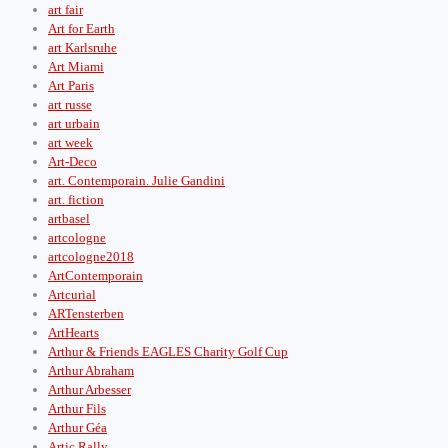
art fair
Art for Earth
art Karlsruhe
Art Miami
Art Paris
art russe
art urbain
art week
Art-Deco
art. Contemporain. Julie Gandini
art. fiction
artbasel
artcologne
artcologne2018
ArtContemporain
Artcurial
ARTensterben
ArtHearts
Arthur & Friends EAGLES Charity Golf Cup
Arthur Abraham
Arthur Arbesser
Arthur Fils
Arthur Géa
Artic Rally