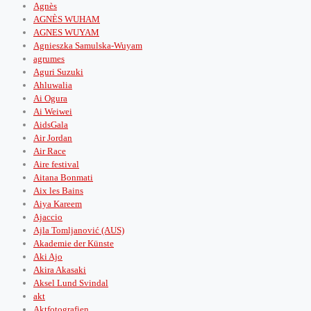
Agnès
AGNÈS WUHAM
AGNES WUYAM
Agnieszka Samulska-Wuyam
agrumes
Aguri Suzuki
Ahluwalia
Ai Ogura
Ai Weiwei
AidsGala
Air Jordan
Air Race
Aire festival
Aitana Bonmati
Aix les Bains
Aiya Kareem
Ajaccio
Ajla Tomljanović (AUS)
Akademie der Künste
Aki Ajo
Akira Akasaki
Aksel Lund Svindal
akt
Aktfotografien