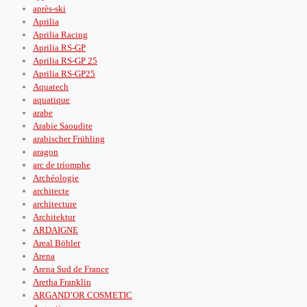
après‑ski
Aprilia
Aprilia Racing
Aprilia RS-GP
Aprilia RS-GP 25
Aprilia RS-GP25
Aquatech
aquatique
arabe
Arabie Saoudite
arabischer Frühling
aragon
arc de triomphe
Archéologie
architecte
architecture
Architektur
ARDAIGNE
Areal Böhler
Arena
Arena Sud de France
Aretha Franklin
ARGAND’OR COSMETIC