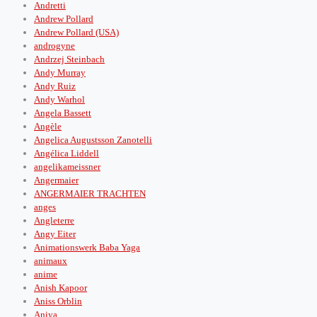
Andretti
Andrew Pollard
Andrew Pollard (USA)
androgyne
Andrzej Steinbach
Andy Murray
Andy Ruiz
Andy Warhol
Angela Bassett
Angèle
Angelica Augustsson Zanotelli
Angélica Liddell
angelikameissner
Angermaier
ANGERMAIER TRACHTEN
anges
Angleterre
Angy Eiter
Animationswerk Baba Yaga
animaux
anime
Anish Kapoor
Aniss Orblin
Aniya