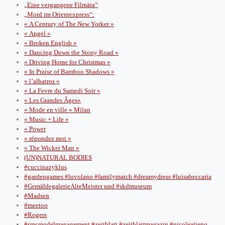
„Eine vergangene Filmära“
„Mord im Orientexpress“:
« A Century of The New Yorker »
« Angel »
« Broken English »
« Dancing Down the Stony Road »
« Driving Home for Christmas »
« In Praise of Bamboo Shadows »
« l’albatros »
« La Fevre du Samedi Soir »
« Les Grandes Âges»
« Mode en ville » Milan
« Music + Life »
« Power
« répondez moi »
« The Wicker Man »
(UN)NATURAL BODIES
#cuccinazyklus
#gardengames #luvolano #familymatch #dreamydress #luisabeccaria
#GemäldegalerieAlteMeister und #skdmuseum
#Madsen
#meetoo
#Rogers
#smcmodelmanagement #zeitblatt #zeitblattmagazin #nicoleatieno