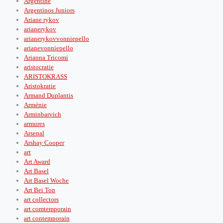
Argentine
Argentinos Juniors
Ariane rykov
arianerykov
arianerykovvonniepello
arianevonniepello
Arianna Tricomi
aristocratie
ARISTOKRASS
Aristokratie
Armand Duplantis
Arménie
Arminbarvich
armures
Arsenal
Arshay Cooper
art
Art Award
Art Basel
Art Basel Woche
Art Bei Ton
art collectors
art comtemporain
art contemporain