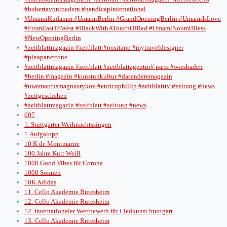
#hubertavonroedern #handicapinternational
#UmamiKudamm #UmamiBerlin #GrandOpeningBerlin #UmamiIsLove
#FromEastToWest #BlackWithATouchOfRed #UmamiNoumiBless
#NewOpeningBerlin
#zeitblattmagazin #zeitblatt #positano #mytraveldesigner
#pinapanettone
#zeitblattmagazin #zeitblatt #zeitblattagentur# paris #wiesbaden
#berlin #magazin #kunstunkultur #dasanderemagazin
#uwemarcusmagnusrykov #enricophillip #zeitblatttv #zeitung #news
#zeitgeschehen
#zeitblattmagazin #zeitblatt #zeitung #news
007
1. Stuttgarter Weihnachtssingen
1.Aufgalopp
10 K de Montmartre
100 Jahre Kurt Weill
1000 Good Vibes für Corona
1000 Sonnen
10K Adidas
11. Cello Akademie Rutesheim
12. Cello Akademie Rutesheim
12. Internationaler Wettbewerb für Liedkunst Stuttgart
13. Cello Akademie Rutesheim