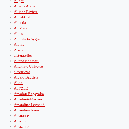
Allgäu
Allianz Arena
Allianz Riviera
Almabtrieb
Almeda
Alp-Con
Alpes
Alphabeta Sygma
Alpine
Alsace
alsteratelier
Altana Bonmatí
Alternate Universe
altorilievo
Alvaro Bautista
Alvin
ALYZEE
Amadou Bagayoko
Amadou&Mariam
Amandine Leynaud
Amandine Nana
Amarante
Amazon
Amazone