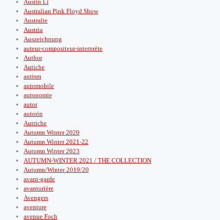
Austin Li
Australian Pink Floyd Show
Australie
Austria
Auszeichnung
auteur-compositeur-interprète
Author
Autiche
autism
automobile
autonomie
autor
autorin
Autriche
Autumn Winter 2020
Autumn Winter 2021-22
Autumn Winter 2023
AUTUMN-WINTER 2021 / THE COLLECTION
Autumn/Winter 2019/20
avant-garde
avanturière
Avengers
aventure
avenue Foch