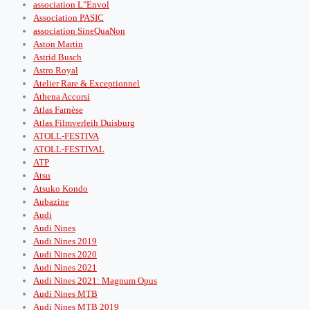
association L"Envol
Association PASIC
association SineQuaNon
Aston Martin
Astrid Busch
Astro Royal
Atelier Rare & Exceptionnel
Athena Accorsi
Atlas Farnèse
Atlas Filmverleih Duisburg
ATOLL-FESTIVA
ATOLL-FESTIVAL
ATP
Atsu
Atsuko Kondo
Aubazine
Audi
Audi Nines
Audi Nines 2019
Audi Nines 2020
Audi Nines 2021
Audi Nines 2021: Magnum Opus
Audi Nines MTB
Audi Nines MTB 2019