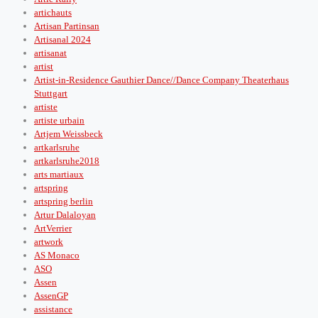
artichauts
Artisan Partinsan
Artisanal 2024
artisanat
artist
Artist-in-Residence Gauthier Dance//Dance Company Theaterhaus
Stuttgart
artiste
artiste urbain
Artjem Weissbeck
artkarlsruhe
artkarlsruhe2018
arts martiaux
artspring
artspring berlin
Artur Dalaloyan
ArtVerrier
artwork
AS Monaco
ASO
Assen
AssenGP
assistance