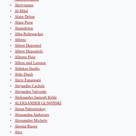
Aktivismus
Al-Hilal
Alain Delon
Alain Prost
Alaindelon
Alba Rohrwacher
Albenc
Albert Dupontel
Albert Dupontels
Alberto Puig
Albon und Lawson
Aldekas Studio
Aldo Drudi
Aleix Espargaró
Alejandro Cachón
Alejandro Valverde
Aleksander Aamodt Kilde
ALEKSANDER GLIWIŃSKI
Alena Pahirnitskay
Alessandra Ambrosio
Alessandro Michele
Alessia Russo
Alex