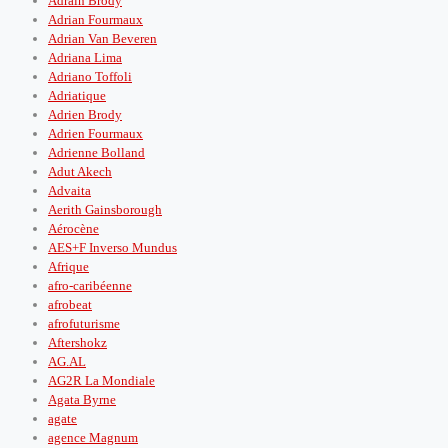
Adrain Brody
Adrian Fourmaux
Adrian Van Beveren
Adriana Lima
Adriano Toffoli
Adriatique
Adrien Brody
Adrien Fourmaux
Adrienne Bolland
Adut Akech
Advaita
Aerith Gainsborough
Aérocène
AES+F Inverso Mundus
Afrique
afro-caribéenne
afrobeat
afrofuturisme
Aftershokz
AG.AL
AG2R La Mondiale
Agata Byrne
agate
agence Magnum