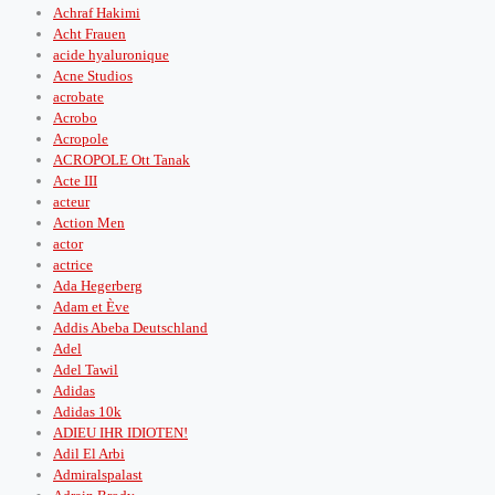
Achraf Hakimi
Acht Frauen
acide hyaluronique
Acne Studios
acrobate
Acrobo
Acropole
ACROPOLE Ott Tanak
Acte III
acteur
Action Men
actor
actrice
Ada Hegerberg
Adam et Ève
Addis Abeba Deutschland
Adel
Adel Tawil
Adidas
Adidas 10k
ADIEU IHR IDIOTEN!
Adil El Arbi
Admiralspalast