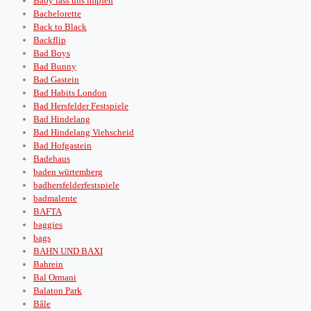
Baby lass uns impfen
Bachelorette
Back to Black
Backflip
Bad Boys
Bad Bunny
Bad Gastein
Bad Habits London
Bad Hersfelder Festspiele
Bad Hindelang
Bad Hindelang Viehscheid
Bad Hofgastein
Badehaus
baden würtemberg
badhersfelderfestspiele
badmalente
BAFTA
baggies
bags
BAHN UND BAXI
Bahrein
Bal Ormani
Balaton Park
Bâle