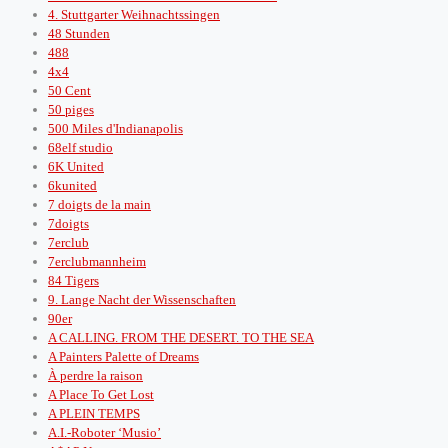
4. Stuttgarter Weihnachtssingen
48 Stunden
488
4x4
50 Cent
50 piges
500 Miles d'Indianapolis
68elf studio
6K United
6kunited
7 doigts de la main
7doigts
7erclub
7erclubmannheim
84 Tigers
9. Lange Nacht der Wissenschaften
90er
A CALLING. FROM THE DESERT. TO THE SEA
A Painters Palette of Dreams
À perdre la raison
A Place To Get Lost
A PLEIN TEMPS
A.I.-Roboter ‘Musio’