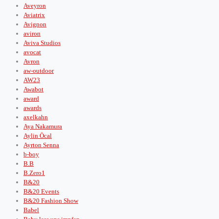
Aveyron
Aviatrix
Avignon
aviron
Aviva Studios
avocat
Avron
aw-outdoor
AW23
Awabot
award
awards
axelkahn
Aya Nakamura
Aylin Öcal
Ayrton Senna
b-boy
B.B
B.Zero1
B&20
B&20 Events
B&20 Fashion Show
Babel