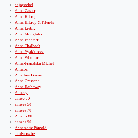
anjagockel
Anna Gasser
Anna Hiltrop
Anna Hiltrop & Friends
Anna Liebig
Anna Mouglalis
Anna Paparatti
Anna Thalbach
Anna Vyakhireva
Anna Wintour
Anna-Franziska Michel
Annaba
Annalina Grasso
Anne Cressent
Anne Hathaway
Annecy
année 90
années 50
années 70
Années 80
années 90
Annemarie Pätzold
anniversaire