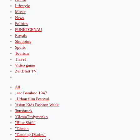
Lifestyle
Music
News
Politics
PUNKTGENAU
Royals
Shopping
Sports
Tourism
Travel
Video game
ZeitBlatt TV
All
. sac Bamboo 1947
. Urban film Festival
'Asian Kids Fashion Week
'Innsbruck
’OlesiaTrofymenko
"Blue Shift"
"Dämon
"Dancing Diaries".