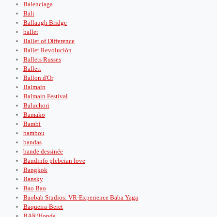
Balenciaga
Bali
Ballaugh Bridge
ballet
Ballet of Difference
Ballet Revolución
Ballets Russes
Ballett
Ballon d'Or
Balmain
Balmain Festival
Baluchori
Bamako
Bambi
bambou
bandas
bande dessinée
Bandinfo plebeian love
Bangkok
Bansky
Bao Bao
Baobab Studios: VR-Experience Baba Yaga
Baqueira-Beret
BAR/Honda