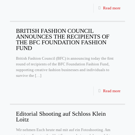
Read more
BRITISH FASHION COUNCIL
ANNOUNCES THE RECIPIENTS OF
THE BFC FOUNDATION FASHION
FUND
British Fashion Council (BFC) is announcing today the first
round of recipients of the BFC Foundation Fashion Fund,
supporting creative fashion businesses and individuals to
survive the
[…]
Read more
Editorial Shooting auf Schloss Klein
Loitz
Wir nehmen Euch heute mal mit auf ein Fotoshooting. Am