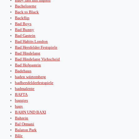
Baby lass uns impfen
Bachelorette
Back to Black
Backflip
Bad Boys
Bad Bunny
Bad Gastein
Bad Habits London
Bad Hersfelder Festspiele
Bad Hindelang
Bad Hindelang Viehscheid
Bad Hofgastein
Badehaus
baden würtemberg
badhersfelderfestspiele
badmalente
BAFTA
baggies
bags
BAHN UND BAXI
Bahrein
Bal Ormani
Balaton Park
Bâle