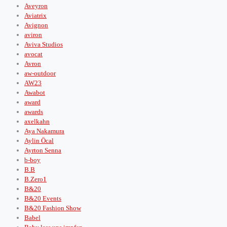
Aveyron
Aviatrix
Avignon
aviron
Aviva Studios
avocat
Avron
aw-outdoor
AW23
Awabot
award
awards
axelkahn
Aya Nakamura
Aylin Öcal
Ayrton Senna
b-boy
B.B
B.Zero1
B&20
B&20 Events
B&20 Fashion Show
Babel