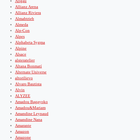
Allgäu
Allianz Arena
Allianz Riviera
Almabtrieb
Almeda
Alp-Con
Alpes
Alphabeta Sygma
Alpine
Alsace
alsteratelier
Altana Bonmatí
Alternate Universe
altorilievo
Alvaro Bautista
Alvin
ALYZEE
Amadou Bagayoko
Amadou&Mariam
Amandine Leynaud
Amandine Nana
Amarante
Amazon
Amazone