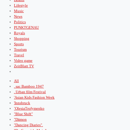
Lifestyle
Music
News
Politics
PUNKTGENAU
Royals
Shopping
Sports
Tourism
Travel
Video game
ZeitBlatt TV
All
. sac Bamboo 1947
. Urban film Festival
'Asian Kids Fashion Week
'Innsbruck
’OlesiaTrofymenko
"Blue Shift"
"Dämon
"Dancing Diaries".