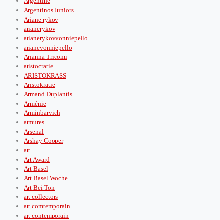
Argentine
Argentinos Juniors
Ariane rykov
arianerykov
arianerykovvonniepello
arianevonniepello
Arianna Tricomi
aristocratie
ARISTOKRASS
Aristokratie
Armand Duplantis
Arménie
Arminbarvich
armures
Arsenal
Arshay Cooper
art
Art Award
Art Basel
Art Basel Woche
Art Bei Ton
art collectors
art comtemporain
art contemporain