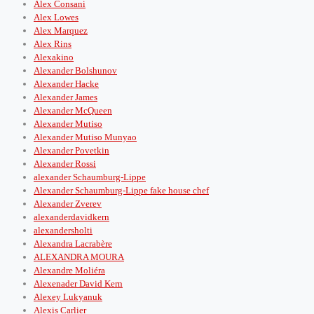
Alex Consani
Alex Lowes
Alex Marquez
Alex Rins
Alexakino
Alexander Bolshunov
Alexander Hacke
Alexander James
Alexander McQueen
Alexander Mutiso
Alexander Mutiso Munyao
Alexander Povetkin
Alexander Rossi
alexander Schaumburg-Lippe
Alexander Schaumburg-Lippe fake house chef
Alexander Zverev
alexanderdavidkern
alexandersholti
Alexandra Lacrabère
ALEXANDRA MOURA
Alexandre Moliéra
Alexenader David Kern
Alexey Lukyanuk
Alexis Carlier