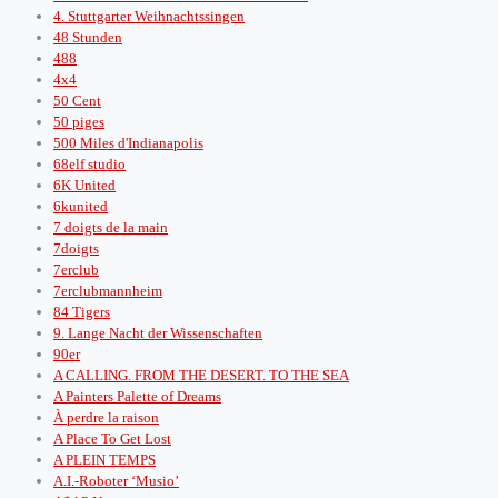
4. Stuttgarter Weihnachtssingen
48 Stunden
488
4x4
50 Cent
50 piges
500 Miles d'Indianapolis
68elf studio
6K United
6kunited
7 doigts de la main
7doigts
7erclub
7erclubmannheim
84 Tigers
9. Lange Nacht der Wissenschaften
90er
A CALLING. FROM THE DESERT. TO THE SEA
A Painters Palette of Dreams
À perdre la raison
A Place To Get Lost
A PLEIN TEMPS
A.I.-Roboter ‘Musio’