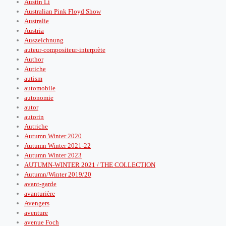
Austin Li
Australian Pink Floyd Show
Australie
Austria
Auszeichnung
auteur-compositeur-interprète
Author
Autiche
autism
automobile
autonomie
autor
autorin
Autriche
Autumn Winter 2020
Autumn Winter 2021-22
Autumn Winter 2023
AUTUMN-WINTER 2021 / THE COLLECTION
Autumn/Winter 2019/20
avant-garde
avanturière
Avengers
aventure
avenue Foch