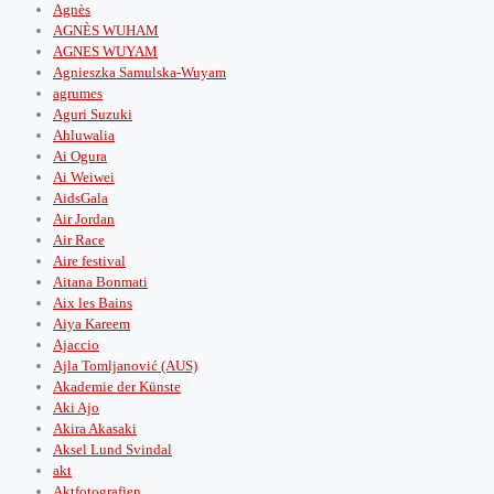
Agnès
AGNÈS WUHAM
AGNES WUYAM
Agnieszka Samulska-Wuyam
agrumes
Aguri Suzuki
Ahluwalia
Ai Ogura
Ai Weiwei
AidsGala
Air Jordan
Air Race
Aire festival
Aitana Bonmati
Aix les Bains
Aiya Kareem
Ajaccio
Ajla Tomljanović (AUS)
Akademie der Künste
Aki Ajo
Akira Akasaki
Aksel Lund Svindal
akt
Aktfotografien