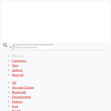
✕
Filter by
Categories
Tags
Authors
Show all
All
Arts and Culture
Boulevard
Entertainment
Fashion
food
Health