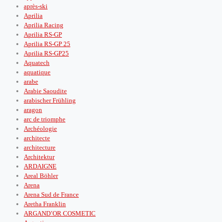
après‑ski
Aprilia
Aprilia Racing
Aprilia RS-GP
Aprilia RS-GP 25
Aprilia RS-GP25
Aquatech
aquatique
arabe
Arabie Saoudite
arabischer Frühling
aragon
arc de triomphe
Archéologie
architecte
architecture
Architektur
ARDAIGNE
Areal Böhler
Arena
Arena Sud de France
Aretha Franklin
ARGAND’OR COSMETIC