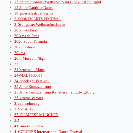
13. Internationaler Wettbewerb für Liedkunst Stuttgart
15 Jahre Gauthier Dance
18. poesiefestival berlin
2. SPOKEN ARTS FESTIVAL
2. Stuttgarter Weihnachtssingen
20 km de Paris
20 kms de Paris
2020 Super Formula
2025 fashion
20kms
20th Museum Night
23
24 heures du Mans
24-MAL PROST!
24. spotlight-Festival
25 Jahre Kunstzentrum
25 Jahre Kunstzentrum Karlskaserne Ludwigsburg
25-xtreme-verbier
2raumwohnung
3. SyltArtFair
37. FILMFEST MÜNCHEN
3D
4 Corners Cinema
4. COLOURS International Dance Festival