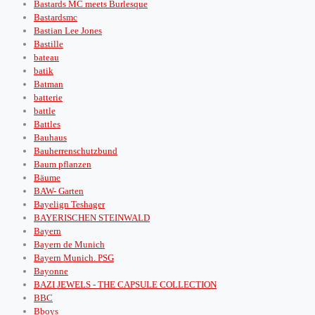
Bastards MC meets Burlesque
Bastardsmc
Bastian Lee Jones
Bastille
bateau
batik
Batman
batterie
battle
Battles
Bauhaus
Bauherrenschutzbund
Baum pflanzen
Bäume
BAW- Garten
Bayelign Teshager
BAYERISCHEN STEINWALD
Bayern
Bayern de Munich
Bayern Munich. PSG
Bayonne
BAZI JEWELS - THE CAPSULE COLLECTION
BBC
Bboys