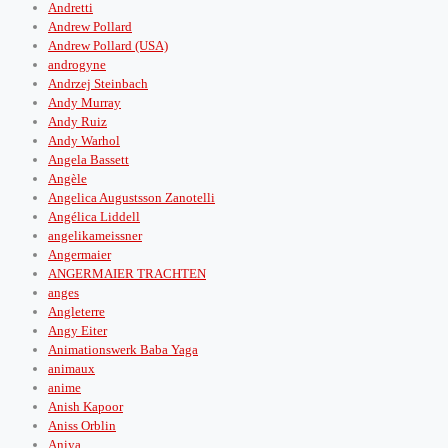
Andretti
Andrew Pollard
Andrew Pollard (USA)
androgyne
Andrzej Steinbach
Andy Murray
Andy Ruiz
Andy Warhol
Angela Bassett
Angèle
Angelica Augustsson Zanotelli
Angélica Liddell
angelikameissner
Angermaier
ANGERMAIER TRACHTEN
anges
Angleterre
Angy Eiter
Animationswerk Baba Yaga
animaux
anime
Anish Kapoor
Aniss Orblin
Aniya