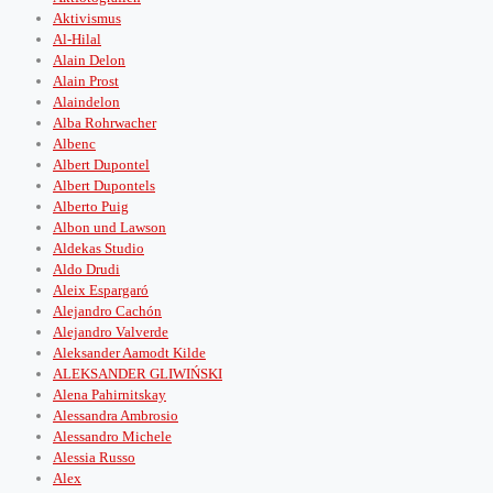
Aktivismus
Al-Hilal
Alain Delon
Alain Prost
Alaindelon
Alba Rohrwacher
Albenc
Albert Dupontel
Albert Dupontels
Alberto Puig
Albon und Lawson
Aldekas Studio
Aldo Drudi
Aleix Espargaró
Alejandro Cachón
Alejandro Valverde
Aleksander Aamodt Kilde
ALEKSANDER GLIWIŃSKI
Alena Pahirnitskay
Alessandra Ambrosio
Alessandro Michele
Alessia Russo
Alex