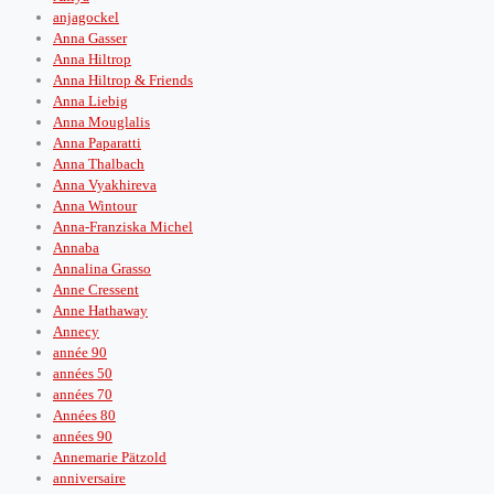
anjagockel
Anna Gasser
Anna Hiltrop
Anna Hiltrop & Friends
Anna Liebig
Anna Mouglalis
Anna Paparatti
Anna Thalbach
Anna Vyakhireva
Anna Wintour
Anna-Franziska Michel
Annaba
Annalina Grasso
Anne Cressent
Anne Hathaway
Annecy
année 90
années 50
années 70
Années 80
années 90
Annemarie Pätzold
anniversaire