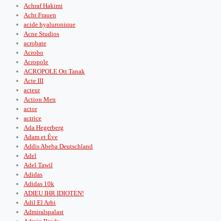
Achraf Hakimi
Acht Frauen
acide hyaluronique
Acne Studios
acrobate
Acrobo
Acropole
ACROPOLE Ott Tanak
Acte III
acteur
Action Men
actor
actrice
Ada Hegerberg
Adam et Ève
Addis Abeba Deutschland
Adel
Adel Tawil
Adidas
Adidas 10k
ADIEU IHR IDIOTEN!
Adil El Arbi
Admiralspalast