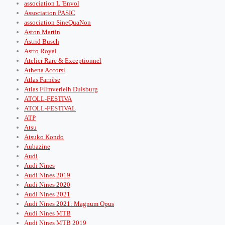
association L"Envol
Association PASIC
association SineQuaNon
Aston Martin
Astrid Busch
Astro Royal
Atelier Rare & Exceptionnel
Athena Accorsi
Atlas Farnèse
Atlas Filmverleih Duisburg
ATOLL-FESTIVA
ATOLL-FESTIVAL
ATP
Atsu
Atsuko Kondo
Aubazine
Audi
Audi Nines
Audi Nines 2019
Audi Nines 2020
Audi Nines 2021
Audi Nines 2021: Magnum Opus
Audi Nines MTB
Audi Nines MTB 2019