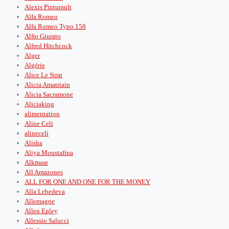
Alexis Pinturault
Alfa Romeo
Alfa Romeo Typo 158
Alﬁo Giurato
Alfred Hitchcock
Alger
Algérie
Alice Le Strat
Alicia Amatriain
Alicia Sacramone
Aliciaking
alimentation
Aline Celi
alineceli
Alisha
Aliya Moustafina
Alkmaar
All Amazones
ALL FOR ONE AND ONE FOR THE MONEY
Alla Lebedeva
Allemagne
Allen Epley
Allessio Salucci