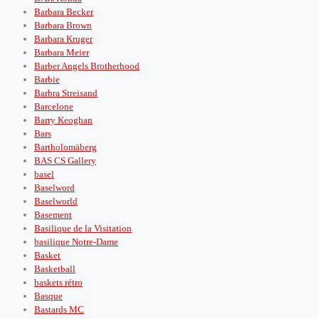
Barbara Becker
Barbara Brown
Barbara Kruger
Barbara Meier
Barber Angels Brotherhood
Barbie
Barbra Streisand
Barcelone
Barry Keoghan
Bars
Bartholomäberg
BAS CS Gallery
basel
Baselword
Baselworld
Basement
Basilique de la Visitation
basilique Notre-Dame
Basket
Basketball
baskets rétro
Basque
Bastards MC