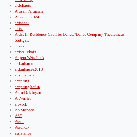
artichauts
Artisan Partinsan
Artisanal 2024
artisanat
artist
Artist-in-Residence Gauthier Dance//Dance Company Theaterhaus
Stuttgart
artiste
artiste urbain
Artjem Weissbeck
artkarlsruhe
artkarlsruhe2018
arts martiaux
artspring
artspring berlin
Artur Dalaloyan
ArtVerrier
artwork
AS Monaco
ASO
Assen
AssenGP
assistance