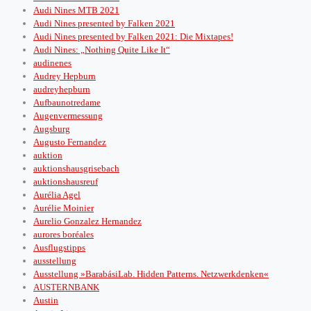
Audi Nines MTB 2021
Audi Nines presented by Falken 2021
Audi Nines presented by Falken 2021: Die Mixtapes!
Audi Nines: „Nothing Quite Like It“
audinenes
Audrey Hepburn
audreyhepburn
Aufbaunotredame
Augenvermessung
Augsburg
Augusto Fernandez
auktion
auktionshausgrisebach
auktionshausreuf
Aurélia Agel
Aurélie Moinier
Aurelio Gonzalez Hernandez
aurores boréales
Ausflugstipps
ausstellung
Ausstellung »BarabásiLab. Hidden Patterns. Netzwerkdenken«
AUSTERNBANK
Austin