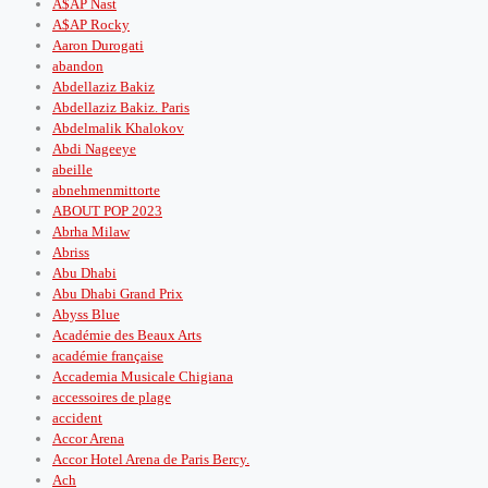
A$AP Nast
A$AP Rocky
Aaron Durogati
abandon
Abdellaziz Bakiz
Abdellaziz Bakiz. Paris
Abdelmalik Khalokov
Abdi Nageeye
abeille
abnehmenmittorte
ABOUT POP 2023
Abrha Milaw
Abriss
Abu Dhabi
Abu Dhabi Grand Prix
Abyss Blue
Académie des Beaux Arts
académie française
Accademia Musicale Chigiana
accessoires de plage
accident
Accor Arena
Accor Hotel Arena de Paris Bercy.
Ach