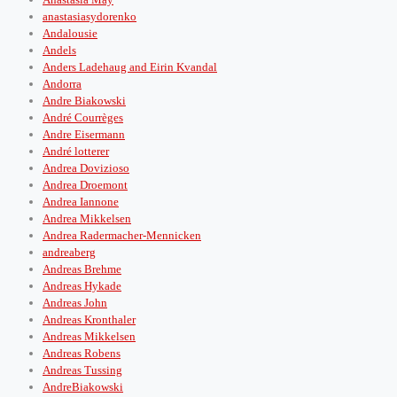
anastasiasydorenko
Andalousie
Andels
Anders Ladehaug and Eirin Kvandal
Andorra
Andre Biakowski
André Courrèges
Andre Eisermann
André lotterer
Andrea Dovizioso
Andrea Droemont
Andrea Iannone
Andrea Mikkelsen
Andrea Radermacher-Mennicken
andreaberg
Andreas Brehme
Andreas Hykade
Andreas John
Andreas Kronthaler
Andreas Mikkelsen
Andreas Robens
Andreas Tussing
AndreBiakowski