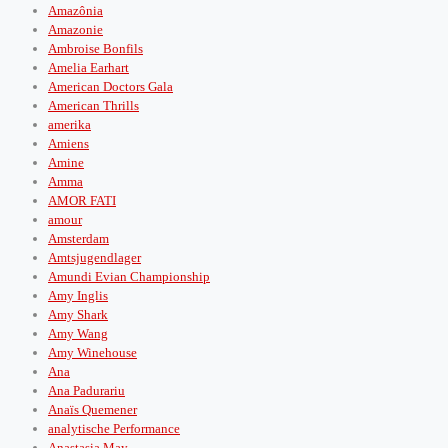
Amazônia
Amazonie
Ambroise Bonfils
Amelia Earhart
American Doctors Gala
American Thrills
amerika
Amiens
Amine
Amma
AMOR FATI
amour
Amsterdam
Amtsjugendlager
Amundi Evian Championship
Amy Inglis
Amy Shark
Amy Wang
Amy Winehouse
Ana
Ana Padurariu
Anaïs Quemener
analytische Performance
Anastasia May