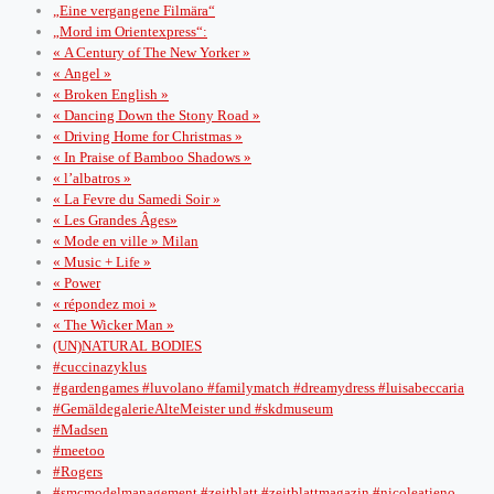
„Eine vergangene Filmära“
„Mord im Orientexpress“:
« A Century of The New Yorker »
« Angel »
« Broken English »
« Dancing Down the Stony Road »
« Driving Home for Christmas »
« In Praise of Bamboo Shadows »
« l’albatros »
« La Fevre du Samedi Soir »
« Les Grandes Âges»
« Mode en ville » Milan
« Music + Life »
« Power
« répondez moi »
« The Wicker Man »
(UN)NATURAL BODIES
#cuccinazyklus
#gardengames #luvolano #familymatch #dreamydress #luisabeccaria
#GemäldegalerieAlteMeister und #skdmuseum
#Madsen
#meetoo
#Rogers
#smcmodelmanagement #zeitblatt #zeitblattmagazin #nicoleatieno