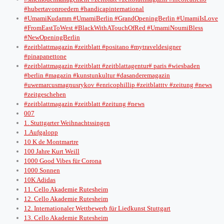
#hubertavonroedern #handicapinternational
#UmamiKudamm #UmamiBerlin #GrandOpeningBerlin #UmamiIsLove
#FromEastToWest #BlackWithATouchOfRed #UmamiNoumiBless
#NewOpeningBerlin
#zeitblattmagazin #zeitblatt #positano #mytraveldesigner
#pinapanettone
#zeitblattmagazin #zeitblatt #zeitblattagentur# paris #wiesbaden
#berlin #magazin #kunstunkultur #dasanderemagazin
#uwemarcusmagnusrykov #enricophillip #zeitblatttv #zeitung #news
#zeitgeschehen
#zeitblattmagazin #zeitblatt #zeitung #news
007
1. Stuttgarter Weihnachtssingen
1.Aufgalopp
10 K de Montmartre
100 Jahre Kurt Weill
1000 Good Vibes für Corona
1000 Sonnen
10K Adidas
11. Cello Akademie Rutesheim
12. Cello Akademie Rutesheim
12. Internationaler Wettbewerb für Liedkunst Stuttgart
13. Cello Akademie Rutesheim