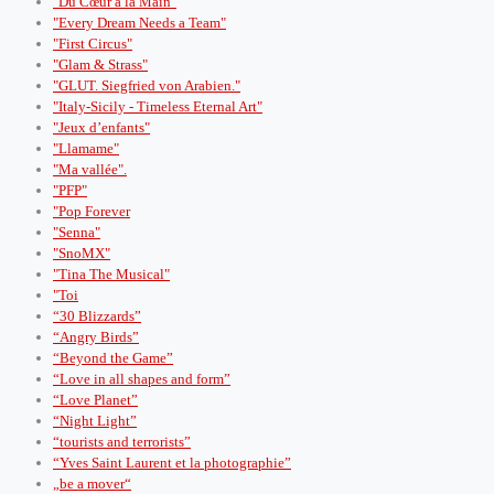
"Du Cœur à la Main"
"Every Dream Needs a Team"
"First Circus"
"Glam & Strass"
"GLUT. Siegfried von Arabien."
"Italy-Sicily - Timeless Eternal Art"
"Jeux d’enfants"
"Llamame"
"Ma vallée".
"PFP"
"Pop Forever
"Senna"
"SnoMX"
"Tina The Musical"
"Toi
“30 Blizzards”
“Angry Birds”
“Beyond the Game”
“Love in all shapes and form”
“Love Planet”
“Night Light”
“tourists and terrorists”
“Yves Saint Laurent et la photographie”
„be a mover“