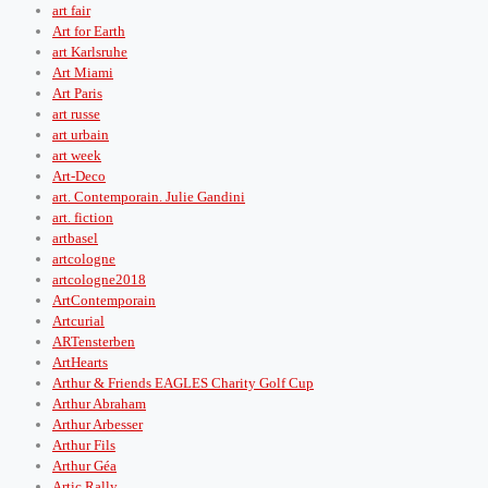
art fair
Art for Earth
art Karlsruhe
Art Miami
Art Paris
art russe
art urbain
art week
Art-Deco
art. Contemporain. Julie Gandini
art. fiction
artbasel
artcologne
artcologne2018
ArtContemporain
Artcurial
ARTensterben
ArtHearts
Arthur & Friends EAGLES Charity Golf Cup
Arthur Abraham
Arthur Arbesser
Arthur Fils
Arthur Géa
Artic Rally