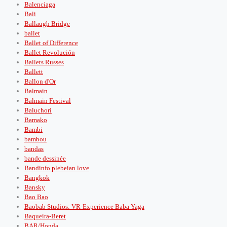
Balenciaga
Bali
Ballaugh Bridge
ballet
Ballet of Difference
Ballet Revolución
Ballets Russes
Ballett
Ballon d'Or
Balmain
Balmain Festival
Baluchori
Bamako
Bambi
bambou
bandas
bande dessinée
Bandinfo plebeian love
Bangkok
Bansky
Bao Bao
Baobab Studios: VR-Experience Baba Yaga
Baqueira-Beret
BAR/Honda