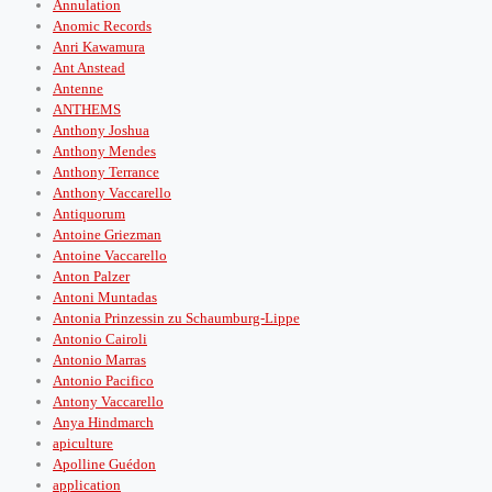
Annulation
Anomic Records
Anri Kawamura
Ant Anstead
Antenne
ANTHEMS
Anthony Joshua
Anthony Mendes
Anthony Terrance
Anthony Vaccarello
Antiquorum
Antoine Griezman
Antoine Vaccarello
Anton Palzer
Antoni Muntadas
Antonia Prinzessin zu Schaumburg-Lippe
Antonio Cairoli
Antonio Marras
Antonio Pacifico
Antony Vaccarello
Anya Hindmarch
apiculture
Apolline Guédon
application