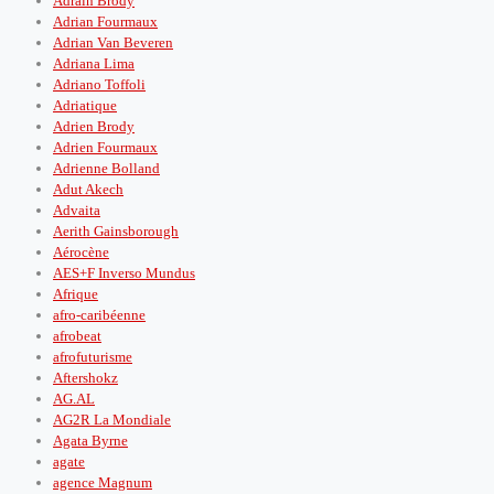
Adrain Brody
Adrian Fourmaux
Adrian Van Beveren
Adriana Lima
Adriano Toffoli
Adriatique
Adrien Brody
Adrien Fourmaux
Adrienne Bolland
Adut Akech
Advaita
Aerith Gainsborough
Aérocène
AES+F Inverso Mundus
Afrique
afro-caribéenne
afrobeat
afrofuturisme
Aftershokz
AG.AL
AG2R La Mondiale
Agata Byrne
agate
agence Magnum