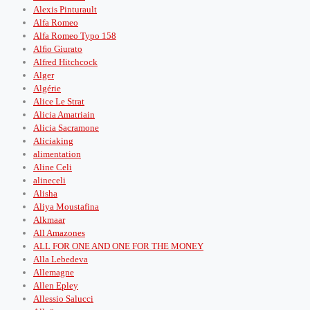
Alexis Pinturault
Alfa Romeo
Alfa Romeo Typo 158
Alﬁo Giurato
Alfred Hitchcock
Alger
Algérie
Alice Le Strat
Alicia Amatriain
Alicia Sacramone
Aliciaking
alimentation
Aline Celi
alineceli
Alisha
Aliya Moustafina
Alkmaar
All Amazones
ALL FOR ONE AND ONE FOR THE MONEY
Alla Lebedeva
Allemagne
Allen Epley
Allessio Salucci