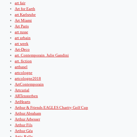
art fair
Art for Earth
art Karlsruhe
Art Miami
Art Paris
art russe
art urbain
art week
Art-Deco
art. Contemporain. Julie Gandini
art. fiction
artbasel
artcologne
artcologne2018
ArtContemporain
Artcurial
ARTensterben
ArtHearts
Arthur & Friends EAGLES Charity Golf Cup
Arthur Abraham
Arthur Arbesser
Arthur Fils
Arthur Géa
Artic Rally