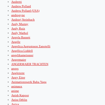
Andretti
Andrew Pollard
Andrew Pollard (USA)
androgyne
Andrzej Steinbach
Andy Murray
Andy Ruiz
Andy Warhol
Angela Bassett
Angèle
Angelica Augustsson Zanotelli
Angélica Liddell
angelikameissner
Angermaier
ANGERMAIER TRACHTEN
anges
Angleterre
Angy Eiter
Animationswerk Baba Yaga
animaux
anime
Anish Kapoor
Aniss Orblin
Aniya