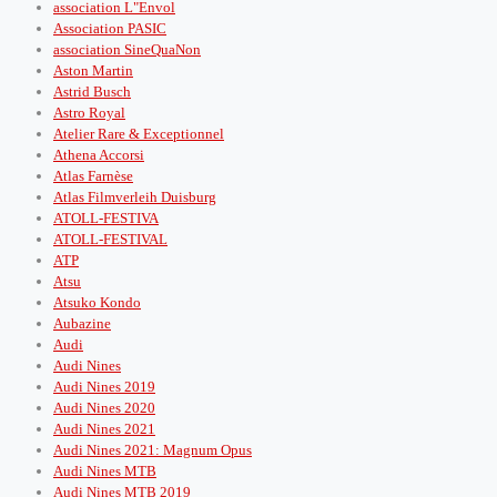
association L"Envol
Association PASIC
association SineQuaNon
Aston Martin
Astrid Busch
Astro Royal
Atelier Rare & Exceptionnel
Athena Accorsi
Atlas Farnèse
Atlas Filmverleih Duisburg
ATOLL-FESTIVA
ATOLL-FESTIVAL
ATP
Atsu
Atsuko Kondo
Aubazine
Audi
Audi Nines
Audi Nines 2019
Audi Nines 2020
Audi Nines 2021
Audi Nines 2021: Magnum Opus
Audi Nines MTB
Audi Nines MTB 2019