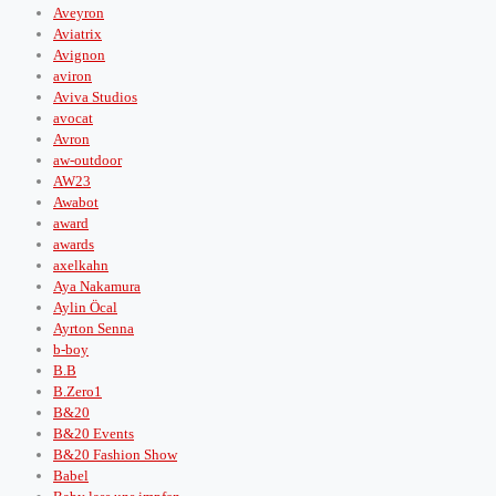
Aveyron
Aviatrix
Avignon
aviron
Aviva Studios
avocat
Avron
aw-outdoor
AW23
Awabot
award
awards
axelkahn
Aya Nakamura
Aylin Öcal
Ayrton Senna
b-boy
B.B
B.Zero1
B&20
B&20 Events
B&20 Fashion Show
Babel