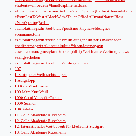
#hubertavonroedern #handicapinternational
#UmamiKudamm #UmamiBerlin #GrandOpeningBerlin #UmamiIsLove
#FromEastToWest #BlackWithATouchOfRed #UmamiNoumiBless
#NewOpeningBerlin
#zeitblattmagazin #zeitblatt #positano #mytraveldesigner
#pinapanettone
#zeitblattmagazin #zeitblatt #zeitblattagentur# paris #wiesbaden
#berlin #magazin #kunstunkultur #dasanderemagazin
#uwemarcusmagnusrykov #enricophillip #zeitblatttv #zeitung #news
#zeitgeschehen
#zeitblattmagazin #zeitblatt #zeitung #news
007
1. Stuttgarter Weihnachtssingen
1.Aufgalopp
10 K de Montmartre
100 Jahre Kurt Weill
1000 Good Vibes für Corona
1000 Sonnen
10K Adidas
11. Cello Akademie Rutesheim
12. Cello Akademie Rutesheim
12. Internationaler Wettbewerb für Liedkunst Stuttgart
13. Cello Akademie Rutesheim