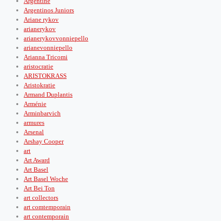
Argentine
Argentinos Juniors
Ariane rykov
arianerykov
arianerykovvonniepello
arianevonniepello
Arianna Tricomi
aristocratie
ARISTOKRASS
Aristokratie
Armand Duplantis
Arménie
Arminbarvich
armures
Arsenal
Arshay Cooper
art
Art Award
Art Basel
Art Basel Woche
Art Bei Ton
art collectors
art comtemporain
art contemporain