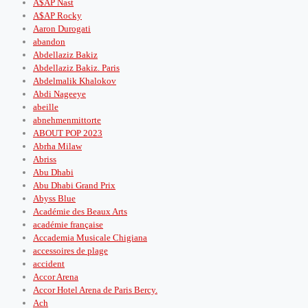
A$AP Nast
A$AP Rocky
Aaron Durogati
abandon
Abdellaziz Bakiz
Abdellaziz Bakiz. Paris
Abdelmalik Khalokov
Abdi Nageeye
abeille
abnehmenmittorte
ABOUT POP 2023
Abrha Milaw
Abriss
Abu Dhabi
Abu Dhabi Grand Prix
Abyss Blue
Académie des Beaux Arts
académie française
Accademia Musicale Chigiana
accessoires de plage
accident
Accor Arena
Accor Hotel Arena de Paris Bercy.
Ach