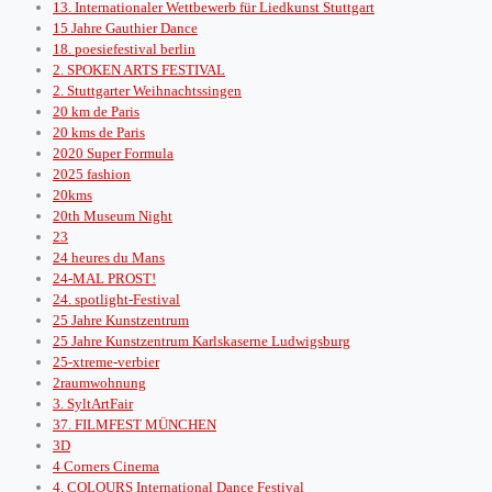
13. Internationaler Wettbewerb für Liedkunst Stuttgart
15 Jahre Gauthier Dance
18. poesiefestival berlin
2. SPOKEN ARTS FESTIVAL
2. Stuttgarter Weihnachtssingen
20 km de Paris
20 kms de Paris
2020 Super Formula
2025 fashion
20kms
20th Museum Night
23
24 heures du Mans
24-MAL PROST!
24. spotlight-Festival
25 Jahre Kunstzentrum
25 Jahre Kunstzentrum Karlskaserne Ludwigsburg
25-xtreme-verbier
2raumwohnung
3. SyltArtFair
37. FILMFEST MÜNCHEN
3D
4 Corners Cinema
4. COLOURS International Dance Festival