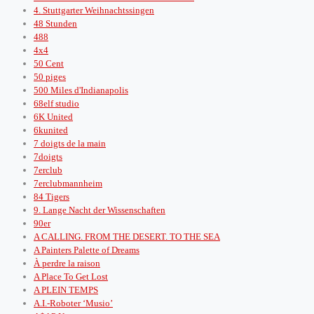
4. Stuttgarter Weihnachtssingen
48 Stunden
488
4x4
50 Cent
50 piges
500 Miles d'Indianapolis
68elf studio
6K United
6kunited
7 doigts de la main
7doigts
7erclub
7erclubmannheim
84 Tigers
9. Lange Nacht der Wissenschaften
90er
A CALLING. FROM THE DESERT. TO THE SEA
A Painters Palette of Dreams
À perdre la raison
A Place To Get Lost
A PLEIN TEMPS
A.I.-Roboter ‘Musio’