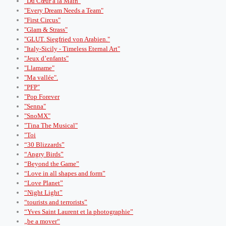
"Du Cœur à la Main"
"Every Dream Needs a Team"
"First Circus"
"Glam & Strass"
"GLUT. Siegfried von Arabien."
"Italy-Sicily - Timeless Eternal Art"
"Jeux d’enfants"
"Llamame"
"Ma vallée".
"PFP"
"Pop Forever
"Senna"
"SnoMX"
"Tina The Musical"
"Toi
“30 Blizzards”
“Angry Birds”
“Beyond the Game”
“Love in all shapes and form”
“Love Planet”
“Night Light”
“tourists and terrorists”
“Yves Saint Laurent et la photographie”
„be a mover“