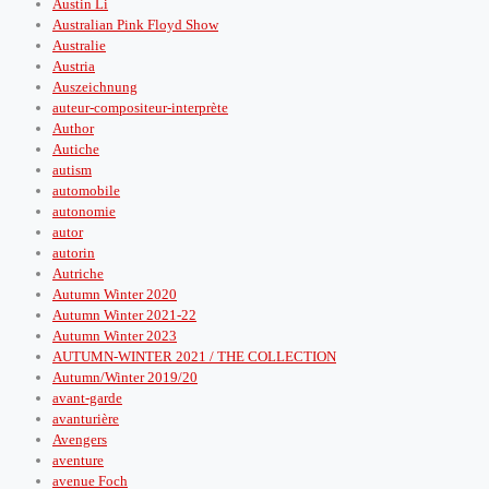
Austin Li
Australian Pink Floyd Show
Australie
Austria
Auszeichnung
auteur-compositeur-interprète
Author
Autiche
autism
automobile
autonomie
autor
autorin
Autriche
Autumn Winter 2020
Autumn Winter 2021-22
Autumn Winter 2023
AUTUMN-WINTER 2021 / THE COLLECTION
Autumn/Winter 2019/20
avant-garde
avanturière
Avengers
aventure
avenue Foch