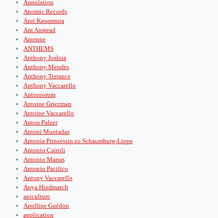
Annulation
Anomic Records
Anri Kawamura
Ant Anstead
Antenne
ANTHEMS
Anthony Joshua
Anthony Mendes
Anthony Terrance
Anthony Vaccarello
Antiquorum
Antoine Griezman
Antoine Vaccarello
Anton Palzer
Antoni Muntadas
Antonia Prinzessin zu Schaumburg-Lippe
Antonio Cairoli
Antonio Marras
Antonio Pacifico
Antony Vaccarello
Anya Hindmarch
apiculture
Apolline Guédon
application