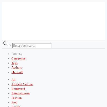
✕
Filter by
Categories
Tags
Authors
Show all
All
Arts and Culture
Boulevard
Entertainment
Fashion
food
Health