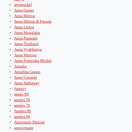
anjagockel
Anna Gasser
Anna Hiltrop
Anna Hiltrop & Friends
Anna Liebig
Anna Mouglalis
Anna Paparatti
Anna Thalbach
Anna Vyakhireva
Anna Wintour
Anna-Franziska Michel
Annaba
Annalina Grasso
Anne Cressent
Anne Hathaway
Annecy
année 90
années 50
années 70
Années 80
années 90
Annemarie Pätzold
anniversaire