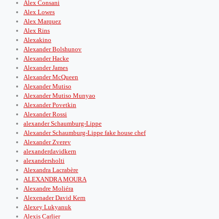
Alex Consani
Alex Lowes
Alex Marquez
Alex Rins
Alexakino
Alexander Bolshunov
Alexander Hacke
Alexander James
Alexander McQueen
Alexander Mutiso
Alexander Mutiso Munyao
Alexander Povetkin
Alexander Rossi
alexander Schaumburg-Lippe
Alexander Schaumburg-Lippe fake house chef
Alexander Zverev
alexanderdavidkern
alexandersholti
Alexandra Lacrabère
ALEXANDRA MOURA
Alexandre Moliéra
Alexenader David Kern
Alexey Lukyanuk
Alexis Carlier