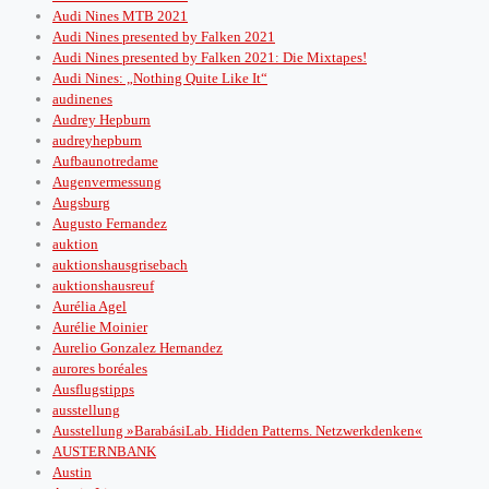
Audi Nines MTB 2021
Audi Nines presented by Falken 2021
Audi Nines presented by Falken 2021: Die Mixtapes!
Audi Nines: „Nothing Quite Like It“
audinenes
Audrey Hepburn
audreyhepburn
Aufbaunotredame
Augenvermessung
Augsburg
Augusto Fernandez
auktion
auktionshausgrisebach
auktionshausreuf
Aurélia Agel
Aurélie Moinier
Aurelio Gonzalez Hernandez
aurores boréales
Ausflugstipps
ausstellung
Ausstellung »BarabásiLab. Hidden Patterns. Netzwerkdenken«
AUSTERNBANK
Austin