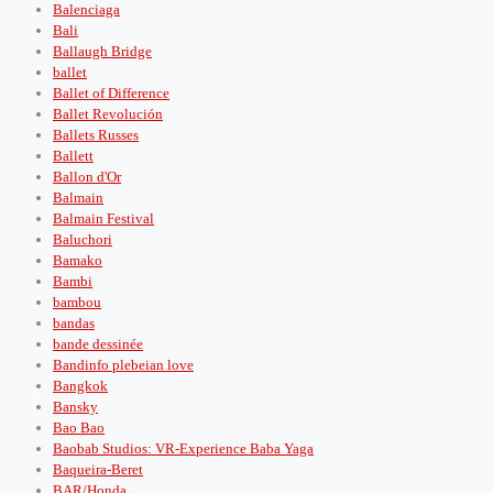
Balenciaga
Bali
Ballaugh Bridge
ballet
Ballet of Difference
Ballet Revolución
Ballets Russes
Ballett
Ballon d'Or
Balmain
Balmain Festival
Baluchori
Bamako
Bambi
bambou
bandas
bande dessinée
Bandinfo plebeian love
Bangkok
Bansky
Bao Bao
Baobab Studios: VR-Experience Baba Yaga
Baqueira-Beret
BAR/Honda