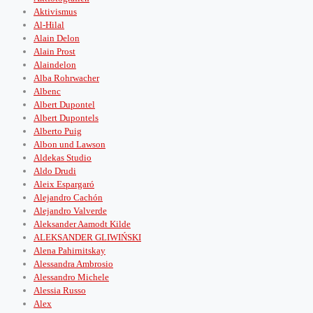
Aktivismus
Al-Hilal
Alain Delon
Alain Prost
Alaindelon
Alba Rohrwacher
Albenc
Albert Dupontel
Albert Dupontels
Alberto Puig
Albon und Lawson
Aldekas Studio
Aldo Drudi
Aleix Espargaró
Alejandro Cachón
Alejandro Valverde
Aleksander Aamodt Kilde
ALEKSANDER GLIWIŃSKI
Alena Pahirnitskay
Alessandra Ambrosio
Alessandro Michele
Alessia Russo
Alex