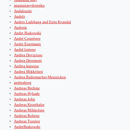
anastasiasydorenko
Andalousie
Andels
Anders Ladehaug and Eirin Kvandal
Andorra
Andre Biakowski
André Courrèges
Andre Eisermann
André lotterer
Andrea Dovizioso
Andrea Droemont
Andrea Iannone
Andrea Mikkelsen
Andrea Radermacher-Mennicken
andreaberg
Andreas Brehme
Andreas Hykade
Andreas John
Andreas Kronthaler
Andreas Mikkelsen
Andreas Robens
Andreas Tussing
AndreBiakowski