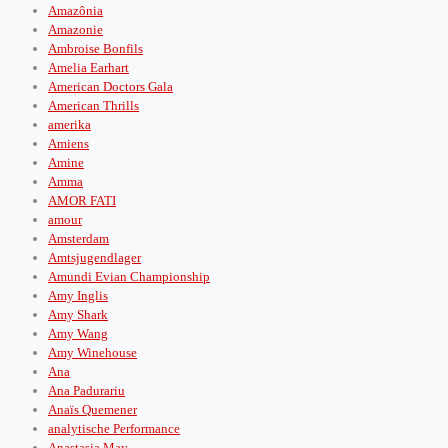
Amazônia
Amazonie
Ambroise Bonfils
Amelia Earhart
American Doctors Gala
American Thrills
amerika
Amiens
Amine
Amma
AMOR FATI
amour
Amsterdam
Amtsjugendlager
Amundi Evian Championship
Amy Inglis
Amy Shark
Amy Wang
Amy Winehouse
Ana
Ana Padurariu
Anaïs Quemener
analytische Performance
Anastasia May