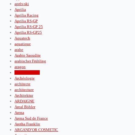
après‑ski
Aprilia
Aprilia Racing
Aprilia RS-GP
Aprilia RS-GP 25
Aprilia RS-GP25
Aquatech
aquatique
arabe
Arabie Saoudite
arabischer Frühling
aragon
arc de triomphe
Archéologie
architecte
architecture
Architektur
ARDAIGNE
Areal Böhler
Arena
Arena Sud de France
Aretha Franklin
ARGAND’OR COSMETIC