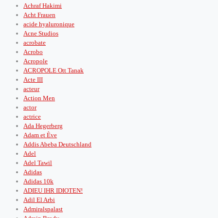
Achraf Hakimi
Acht Frauen
acide hyaluronique
Acne Studios
acrobate
Acrobo
Acropole
ACROPOLE Ott Tanak
Acte III
acteur
Action Men
actor
actrice
Ada Hegerberg
Adam et Ève
Addis Abeba Deutschland
Adel
Adel Tawil
Adidas
Adidas 10k
ADIEU IHR IDIOTEN!
Adil El Arbi
Admiralspalast