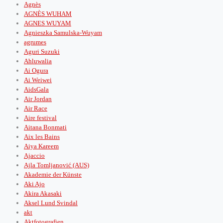
Agnès
AGNÈS WUHAM
AGNES WUYAM
Agnieszka Samulska-Wuyam
agrumes
Aguri Suzuki
Ahluwalia
Ai Ogura
Ai Weiwei
AidsGala
Air Jordan
Air Race
Aire festival
Aitana Bonmati
Aix les Bains
Aiya Kareem
Ajaccio
Ajla Tomljanović (AUS)
Akademie der Künste
Aki Ajo
Akira Akasaki
Aksel Lund Svindal
akt
Aktfotografien