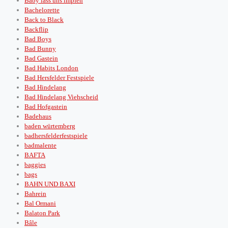
Baby lass uns impfen
Bachelorette
Back to Black
Backflip
Bad Boys
Bad Bunny
Bad Gastein
Bad Habits London
Bad Hersfelder Festspiele
Bad Hindelang
Bad Hindelang Viehscheid
Bad Hofgastein
Badehaus
baden würtemberg
badhersfelderfestspiele
badmalente
BAFTA
baggies
bags
BAHN UND BAXI
Bahrein
Bal Ormani
Balaton Park
Bâle