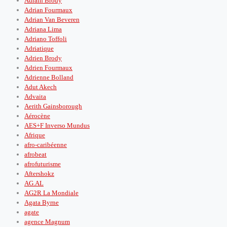
Adrain Brody
Adrian Fourmaux
Adrian Van Beveren
Adriana Lima
Adriano Toffoli
Adriatique
Adrien Brody
Adrien Fourmaux
Adrienne Bolland
Adut Akech
Advaita
Aerith Gainsborough
Aérocène
AES+F Inverso Mundus
Afrique
afro-caribéenne
afrobeat
afrofuturisme
Aftershokz
AG.AL
AG2R La Mondiale
Agata Byrne
agate
agence Magnum