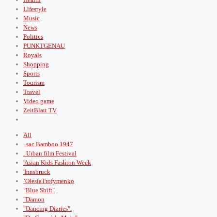
Lifestyle
Music
News
Politics
PUNKTGENAU
Royals
Shopping
Sports
Tourism
Travel
Video game
ZeitBlatt TV
All
. sac Bamboo 1947
. Urban film Festival
'Asian Kids Fashion Week
'Innsbruck
’OlesiaTrofymenko
"Blue Shift"
"Dämon
"Dancing Diaries".