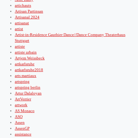
artichauts
Artisan Partinsan
Artisanal 2024
artisanat
artist
Artist-in-Residence Gauthier Dance//Dance Company Theaterhaus
Stuttgart
artiste
artiste urbain
Artjem Weissbeck
artkarlsruhe
artkarlsruhe2018
arts martiaux
artspring
artspring berlin
Artur Dalaloyan
ArtVerrier
artwork
AS Monaco
ASO
Assen
AssenGP
assistance