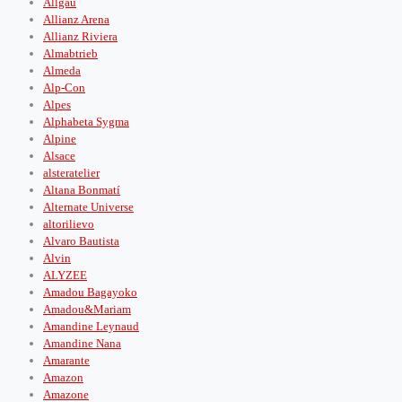
Allgäu
Allianz Arena
Allianz Riviera
Almabtrieb
Almeda
Alp-Con
Alpes
Alphabeta Sygma
Alpine
Alsace
alsteratelier
Altana Bonmatí
Alternate Universe
altorilievo
Alvaro Bautista
Alvin
ALYZEE
Amadou Bagayoko
Amadou&Mariam
Amandine Leynaud
Amandine Nana
Amarante
Amazon
Amazone