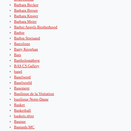
Barbara Becker
Barbara Brown
Barbara Kruger
Barbara Meier
Barber Angels Brotherhood
Barbie
Barbra Streisand
Barcelone
Barry Keoghan
Bars
Bartholomäberg
BAS CS Gallery
basel
Baselword
Baselworld
Basement
Basilique de la Visitation
basilique Notre-Dame
Basket
Basketball
baskets rétro
Basque
Bastards MC