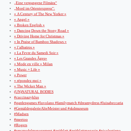
„Eine vergangene Filmära“
„Mord im Orientexpress“:
« A Century of The New Yorker »
« Angel »
« Broken English »
« Dancing Down the Stony Road »
« Driving Home for Christmas »
« In Praise of Bamboo Shadows »
« l’albatros »
« La Fevre du Samedi Soir »
« Les Grandes Âges»
« Mode en ville » Milan
« Music + Life »
« Power
« répondez moi »
« The Wicker Man »
(UN)NATURAL BODIES
#cuccinazyklus
#gardengames #luvolano #familymatch #dreamydress #luisabeccaria
#GemäldegalerieAlteMeister und #skdmuseum
#Madsen
#meetoo
#Rogers
#smcmodelmanagement #zeitblatt #zeitblattmagazin #nicoleatieno