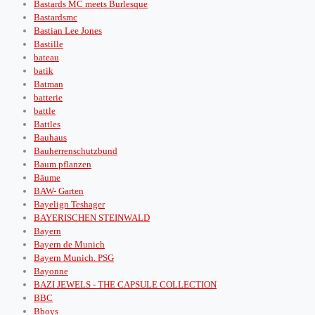
Bastards MC meets Burlesque
Bastardsmc
Bastian Lee Jones
Bastille
bateau
batik
Batman
batterie
battle
Battles
Bauhaus
Bauherrenschutzbund
Baum pflanzen
Bäume
BAW- Garten
Bayelign Teshager
BAYERISCHEN STEINWALD
Bayern
Bayern de Munich
Bayern Munich. PSG
Bayonne
BAZI JEWELS - THE CAPSULE COLLECTION
BBC
Bboys