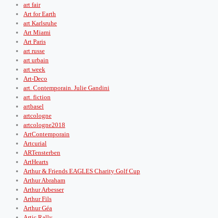
art fair
Art for Earth
art Karlsruhe
Art Miami
Art Paris
art russe
art urbain
art week
Art-Deco
art. Contemporain. Julie Gandini
art. fiction
artbasel
artcologne
artcologne2018
ArtContemporain
Artcurial
ARTensterben
ArtHearts
Arthur & Friends EAGLES Charity Golf Cup
Arthur Abraham
Arthur Arbesser
Arthur Fils
Arthur Géa
Artic Rally