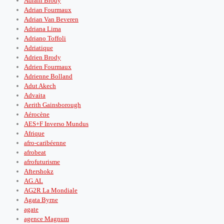
Adrain Brody
Adrian Fourmaux
Adrian Van Beveren
Adriana Lima
Adriano Toffoli
Adriatique
Adrien Brody
Adrien Fourmaux
Adrienne Bolland
Adut Akech
Advaita
Aerith Gainsborough
Aérocène
AES+F Inverso Mundus
Afrique
afro-caribéenne
afrobeat
afrofuturisme
Aftershokz
AG.AL
AG2R La Mondiale
Agata Byrne
agate
agence Magnum