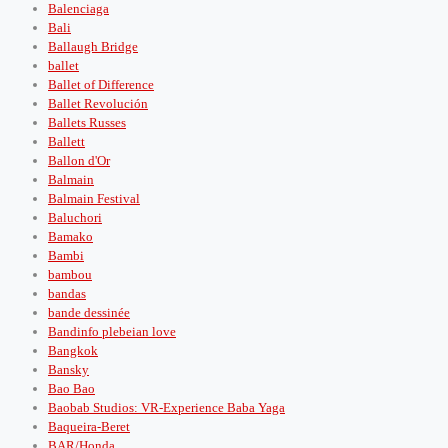
Balenciaga
Bali
Ballaugh Bridge
ballet
Ballet of Difference
Ballet Revolución
Ballets Russes
Ballett
Ballon d'Or
Balmain
Balmain Festival
Baluchori
Bamako
Bambi
bambou
bandas
bande dessinée
Bandinfo plebeian love
Bangkok
Bansky
Bao Bao
Baobab Studios: VR-Experience Baba Yaga
Baqueira-Beret
BAR/Honda