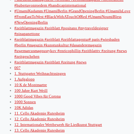
#hubertavonroedern #handicapinternational
#UmamiKudamm #UmamiBerlin #GrandOpeningBerlin #UmamiIsLove
#FromEastToWest #BlackWithATouchOfRed #UmamiNoumiBless
#NewOpeningBerlin
#zeitblattmagazin #zeitblatt #positano #mytraveldesigner
#pinapanettone
#zeitblattmagazin #zeitblatt #zeitblattagentur# paris #wiesbaden
#berlin #magazin #kunstunkultur #dasanderemagazin
#uwemarcusmagnusrykov #enricophillip #zeitblatttv #zeitung #news
#zeitgeschehen
#zeitblattmagazin #zeitblatt #zeitung #news
007
1. Stuttgarter Weihnachtssingen
1.Aufgalopp
10 K de Montmartre
100 Jahre Kurt Weill
1000 Good Vibes für Corona
1000 Sonnen
10K Adidas
11. Cello Akademie Rutesheim
12. Cello Akademie Rutesheim
12. Internationaler Wettbewerb für Liedkunst Stuttgart
13. Cello Akademie Rutesheim