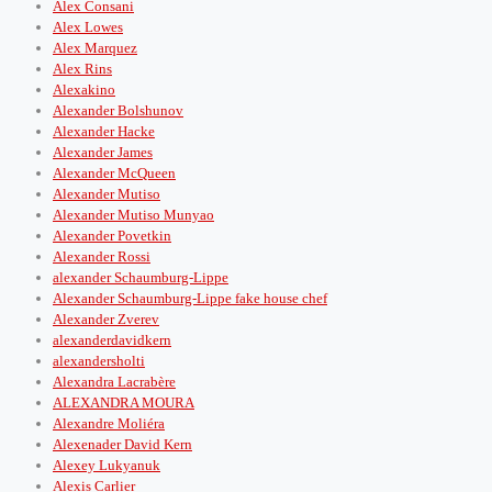
Alex Consani
Alex Lowes
Alex Marquez
Alex Rins
Alexakino
Alexander Bolshunov
Alexander Hacke
Alexander James
Alexander McQueen
Alexander Mutiso
Alexander Mutiso Munyao
Alexander Povetkin
Alexander Rossi
alexander Schaumburg-Lippe
Alexander Schaumburg-Lippe fake house chef
Alexander Zverev
alexanderdavidkern
alexandersholti
Alexandra Lacrabère
ALEXANDRA MOURA
Alexandre Moliéra
Alexenader David Kern
Alexey Lukyanuk
Alexis Carlier