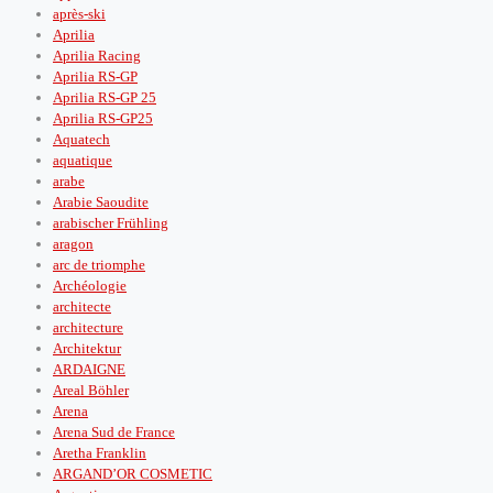
après‑ski
Aprilia
Aprilia Racing
Aprilia RS-GP
Aprilia RS-GP 25
Aprilia RS-GP25
Aquatech
aquatique
arabe
Arabie Saoudite
arabischer Frühling
aragon
arc de triomphe
Archéologie
architecte
architecture
Architektur
ARDAIGNE
Areal Böhler
Arena
Arena Sud de France
Aretha Franklin
ARGAND’OR COSMETIC