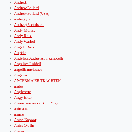
Andretti
Andrew Pollard
Andrew Pollard (USA)
androgyne
Andrzej Steinbach
Andy Murray
Andy Ruiz
Andy Warhol
Angela Bassett
Angèle
Angelica Augustsson Zanotelli
Angélica Liddell
angelikameissner
Angermaier
ANGERMAIER TRACHTEN
anges
Angleterre
Angy Eiter
Animationswerk Baba Yaga
animaux
anime
Anish Kapoor
Aniss Orblin
Aniya