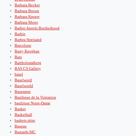
Barbara Becker
Barbara Brown
Barbara Kruger
Barbara Meier
Barber Angels Brotherhood
Barbie
Barbra Streisand
Barcelone
Barry Keoghan
Bars
Bartholomäberg
BAS CS Gallery
basel
Baselword
Baselworld
Basement
Basilique de la Visitation
basilique Notre-Dame
Basket
Basketball
baskets rétro
Basque
Bastards MC