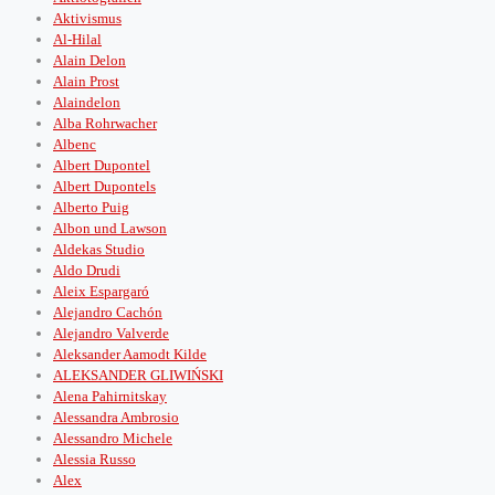
Aktivismus
Al-Hilal
Alain Delon
Alain Prost
Alaindelon
Alba Rohrwacher
Albenc
Albert Dupontel
Albert Dupontels
Alberto Puig
Albon und Lawson
Aldekas Studio
Aldo Drudi
Aleix Espargaró
Alejandro Cachón
Alejandro Valverde
Aleksander Aamodt Kilde
ALEKSANDER GLIWIŃSKI
Alena Pahirnitskay
Alessandra Ambrosio
Alessandro Michele
Alessia Russo
Alex