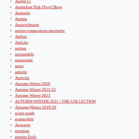
Austin Li
Australian Pink Floyd Show
Australie
Austria
Auszeichnung
auteur-compositeur-interprète
Author
Autiche
autism
automobile
autonomie
autor
autorin
Autriche
Autumn Winter 2020
Autumn Winter 2021-22
Autumn Winter 2023
AUTUMN-WINTER 2021 / THE COLLECTION
Autumn/Winter 2019/20
avant-garde
avanturière
Avengers
aventure
avenue Foch