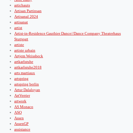
artichauts
Artisan Partinsan
Artisanal 2024
artisanat
artist
Artist-in-Residence Gauthier Dance//Dance Company Theaterhaus
Stuttgart
artiste
artiste urbain
Artjem Weissbeck
artkarlsruhe
artkarlsruhe2018
arts martiaux
artspring
artspring berlin
Artur Dalaloyan
ArtVerrier
artwork
AS Monaco
ASO
Assen
AssenGP
assistance