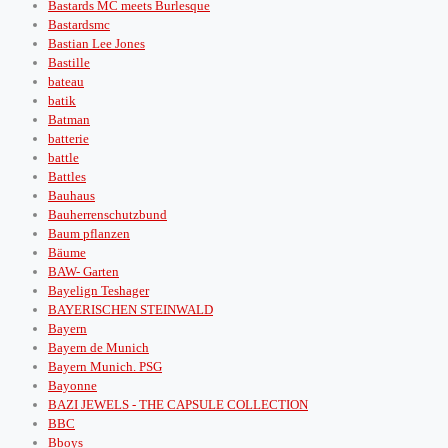
Bastards MC meets Burlesque
Bastardsmc
Bastian Lee Jones
Bastille
bateau
batik
Batman
batterie
battle
Battles
Bauhaus
Bauherrenschutzbund
Baum pflanzen
Bäume
BAW- Garten
Bayelign Teshager
BAYERISCHEN STEINWALD
Bayern
Bayern de Munich
Bayern Munich. PSG
Bayonne
BAZI JEWELS - THE CAPSULE COLLECTION
BBC
Bboys