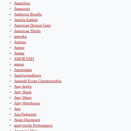
Amazônia
Amazonie
Ambroise Bonfils
Amelia Earhart
American Doctors Gala
American Thrills
amerika
Amiens
Amine
Amma
AMOR FATI
amour
Amsterdam
Amtsjugendlager
Amundi Evian Championship
Amy Inglis
Amy Shark
Amy Wang
Amy Winehouse
Ana
Ana Padurariu
Anaïs Quemener
analytische Performance
Anastasia May