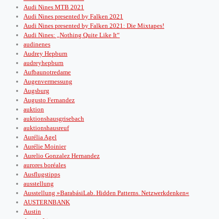
Audi Nines MTB 2021
Audi Nines presented by Falken 2021
Audi Nines presented by Falken 2021: Die Mixtapes!
Audi Nines: „Nothing Quite Like It“
audinenes
Audrey Hepburn
audreyhepburn
Aufbaunotredame
Augenvermessung
Augsburg
Augusto Fernandez
auktion
auktionshausgrisebach
auktionshausreuf
Aurélia Agel
Aurélie Moinier
Aurelio Gonzalez Hernandez
aurores boréales
Ausflugstipps
ausstellung
Ausstellung »BarabásiLab. Hidden Patterns. Netzwerkdenken«
AUSTERNBANK
Austin