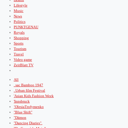
Lifestyle
Music
News
Politics
PUNKTGENAU
Royals
Shopping
Sports
Tourism
Travel
Video game
ZeitBlatt TV
All
. sac Bamboo 1947
. Urban film Festival
'Asian Kids Fashion Week
'Innsbruck
’OlesiaTrofymenko
"Blue Shift"
"Dämon
"Dancing Diaries".