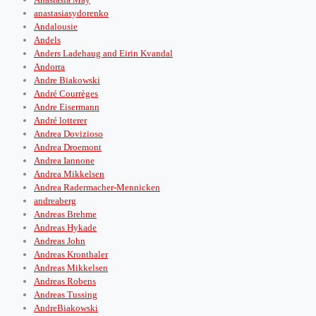
anastasiasydorenko
Andalousie
Andels
Anders Ladehaug and Eirin Kvandal
Andorra
Andre Biakowski
André Courrèges
Andre Eisermann
André lotterer
Andrea Dovizioso
Andrea Droemont
Andrea Iannone
Andrea Mikkelsen
Andrea Radermacher-Mennicken
andreaberg
Andreas Brehme
Andreas Hykade
Andreas John
Andreas Kronthaler
Andreas Mikkelsen
Andreas Robens
Andreas Tussing
AndreBiakowski