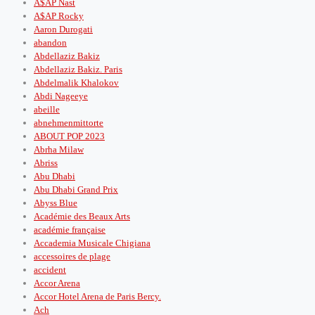
A$AP Nast
A$AP Rocky
Aaron Durogati
abandon
Abdellaziz Bakiz
Abdellaziz Bakiz. Paris
Abdelmalik Khalokov
Abdi Nageeye
abeille
abnehmenmittorte
ABOUT POP 2023
Abrha Milaw
Abriss
Abu Dhabi
Abu Dhabi Grand Prix
Abyss Blue
Académie des Beaux Arts
académie française
Accademia Musicale Chigiana
accessoires de plage
accident
Accor Arena
Accor Hotel Arena de Paris Bercy.
Ach