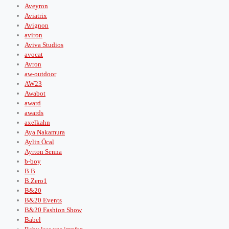
Aveyron
Aviatrix
Avignon
aviron
Aviva Studios
avocat
Avron
aw-outdoor
AW23
Awabot
award
awards
axelkahn
Aya Nakamura
Aylin Öcal
Ayrton Senna
b-boy
B.B
B.Zero1
B&20
B&20 Events
B&20 Fashion Show
Babel