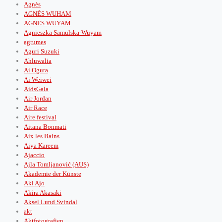
Agnès
AGNÈS WUHAM
AGNES WUYAM
Agnieszka Samulska-Wuyam
agrumes
Aguri Suzuki
Ahluwalia
Ai Ogura
Ai Weiwei
AidsGala
Air Jordan
Air Race
Aire festival
Aitana Bonmati
Aix les Bains
Aiya Kareem
Ajaccio
Ajla Tomljanović (AUS)
Akademie der Künste
Aki Ajo
Akira Akasaki
Aksel Lund Svindal
akt
Aktfotografien