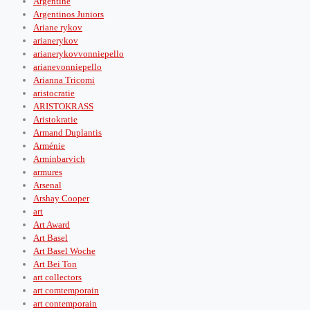
Argentine
Argentinos Juniors
Ariane rykov
arianerykov
arianerykovvonniepello
arianevonniepello
Arianna Tricomi
aristocratie
ARISTOKRASS
Aristokratie
Armand Duplantis
Arménie
Arminbarvich
armures
Arsenal
Arshay Cooper
art
Art Award
Art Basel
Art Basel Woche
Art Bei Ton
art collectors
art comtemporain
art contemporain