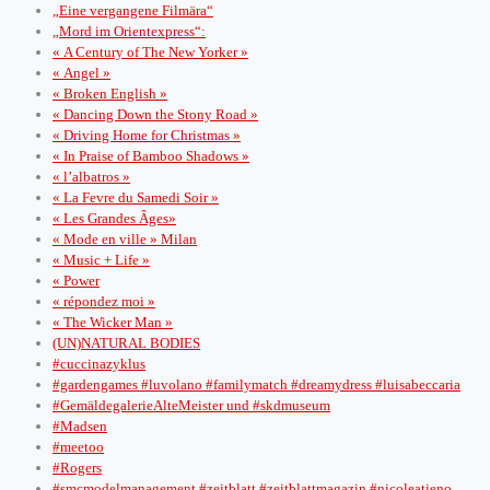
„Eine vergangene Filmära“
„Mord im Orientexpress“:
« A Century of The New Yorker »
« Angel »
« Broken English »
« Dancing Down the Stony Road »
« Driving Home for Christmas »
« In Praise of Bamboo Shadows »
« l’albatros »
« La Fevre du Samedi Soir »
« Les Grandes Âges»
« Mode en ville » Milan
« Music + Life »
« Power
« répondez moi »
« The Wicker Man »
(UN)NATURAL BODIES
#cuccinazyklus
#gardengames #luvolano #familymatch #dreamydress #luisabeccaria
#GemäldegalerieAlteMeister und #skdmuseum
#Madsen
#meetoo
#Rogers
#smcmodelmanagement #zeitblatt #zeitblattmagazin #nicoleatieno