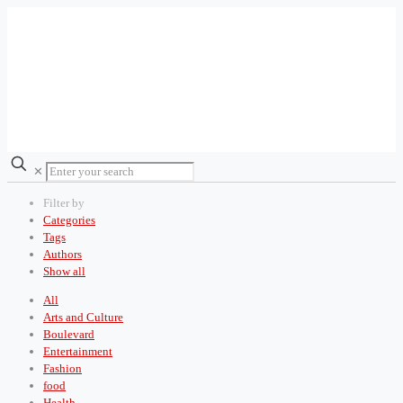
✕
Filter by
Categories
Tags
Authors
Show all
All
Arts and Culture
Boulevard
Entertainment
Fashion
food
Health