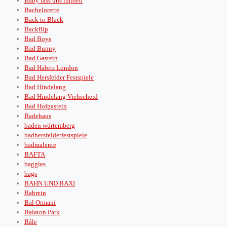
Baby lass uns impfen
Bachelorette
Back to Black
Backflip
Bad Boys
Bad Bunny
Bad Gastein
Bad Habits London
Bad Hersfelder Festspiele
Bad Hindelang
Bad Hindelang Viehscheid
Bad Hofgastein
Badehaus
baden würtemberg
badhersfelderfestspiele
badmalente
BAFTA
baggies
bags
BAHN UND BAXI
Bahrein
Bal Ormani
Balaton Park
Bâle