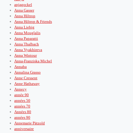
anjagockel
Anna Gasser
Anna Hiltrop
Anna Hiltrop & Friends
Anna Liebig
Anna Mouglalis
Anna Paparatti
Anna Thalbach
Anna Vyakhireva
Anna Wintour
Anna-Franziska Michel
Annaba
Annalina Grasso
Anne Cressent
Anne Hathaway
Annecy
année 90
années 50
années 70
Années 80
années 90
Annemarie Pätzold
anniversaire