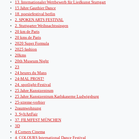
13. Internationaler Wettbewerb für Liedkunst Stuttgart
15 Jahre Gauthier Dance
18. poesiefestival berlin
2. SPOKEN ARTS FESTIVAL
2. Stuttgarter Weihnachtssingen
20 km de Paris
20 kms de Paris
2020 Super Formula
2025 fashion
20kms
20th Museum Night
23
24 heures du Mans
24-MAL PROST!
24. spotlight-Festival
25 Jahre Kunstzentrum
25 Jahre Kunstzentrum Karlskaserne Ludwigsburg
25-xtreme-verbier
2raumwohnung
3. SyltArtFair
37. FILMFEST MÜNCHEN
3D
4 Corners Cinema
4. COLOURS International Dance Festival