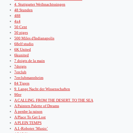
4. Stuttgarter Weihnachtssingen
48 Stunden
488
4x4
50 Cent
50 piges
500 Miles d'Indianapolis
68elf studio
6K United
6kunited
7 doigts de la main
7doigts
7erclub
7erclubmannheim
84 Tigers
9. Lange Nacht der Wissenschaften
90er
A CALLING. FROM THE DESERT. TO THE SEA
A Painters Palette of Dreams
À perdre la raison
A Place To Get Lost
A PLEIN TEMPS
A.I.-Roboter ‘Musio’