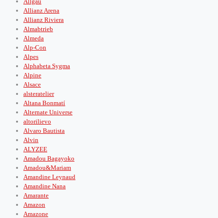
Allgäu
Allianz Arena
Allianz Riviera
Almabtrieb
Almeda
Alp-Con
Alpes
Alphabeta Sygma
Alpine
Alsace
alsteratelier
Altana Bonmatí
Alternate Universe
altorilievo
Alvaro Bautista
Alvin
ALYZEE
Amadou Bagayoko
Amadou&Mariam
Amandine Leynaud
Amandine Nana
Amarante
Amazon
Amazone