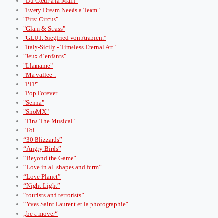
"Du Cœur à la Main"
"Every Dream Needs a Team"
"First Circus"
"Glam & Strass"
"GLUT. Siegfried von Arabien."
"Italy-Sicily - Timeless Eternal Art"
"Jeux d’enfants"
"Llamame"
"Ma vallée".
"PFP"
"Pop Forever
"Senna"
"SnoMX"
"Tina The Musical"
"Toi
“30 Blizzards”
“Angry Birds”
“Beyond the Game”
“Love in all shapes and form”
“Love Planet”
“Night Light”
“tourists and terrorists”
“Yves Saint Laurent et la photographie”
„be a mover“