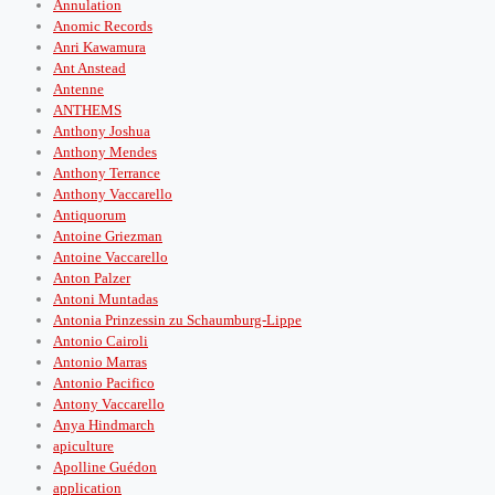
Annulation
Anomic Records
Anri Kawamura
Ant Anstead
Antenne
ANTHEMS
Anthony Joshua
Anthony Mendes
Anthony Terrance
Anthony Vaccarello
Antiquorum
Antoine Griezman
Antoine Vaccarello
Anton Palzer
Antoni Muntadas
Antonia Prinzessin zu Schaumburg-Lippe
Antonio Cairoli
Antonio Marras
Antonio Pacifico
Antony Vaccarello
Anya Hindmarch
apiculture
Apolline Guédon
application