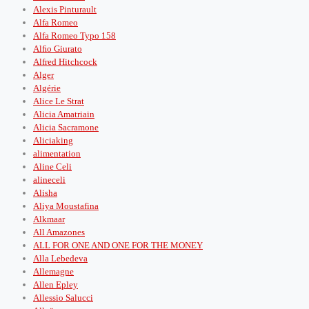
Alexis Pinturault
Alfa Romeo
Alfa Romeo Typo 158
Alﬁo Giurato
Alfred Hitchcock
Alger
Algérie
Alice Le Strat
Alicia Amatriain
Alicia Sacramone
Aliciaking
alimentation
Aline Celi
alineceli
Alisha
Aliya Moustafina
Alkmaar
All Amazones
ALL FOR ONE AND ONE FOR THE MONEY
Alla Lebedeva
Allemagne
Allen Epley
Allessio Salucci