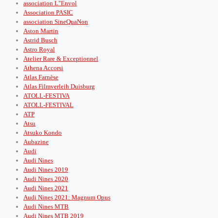
association L"Envol
Association PASIC
association SineQuaNon
Aston Martin
Astrid Busch
Astro Royal
Atelier Rare & Exceptionnel
Athena Accorsi
Atlas Farnèse
Atlas Filmverleih Duisburg
ATOLL-FESTIVA
ATOLL-FESTIVAL
ATP
Atsu
Atsuko Kondo
Aubazine
Audi
Audi Nines
Audi Nines 2019
Audi Nines 2020
Audi Nines 2021
Audi Nines 2021: Magnum Opus
Audi Nines MTB
Audi Nines MTB 2019