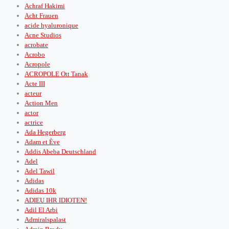
Achraf Hakimi
Acht Frauen
acide hyaluronique
Acne Studios
acrobate
Acrobo
Acropole
ACROPOLE Ott Tanak
Acte III
acteur
Action Men
actor
actrice
Ada Hegerberg
Adam et Ève
Addis Abeba Deutschland
Adel
Adel Tawil
Adidas
Adidas 10k
ADIEU IHR IDIOTEN!
Adil El Arbi
Admiralspalast