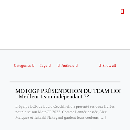
Categories
Tags
Authors
Show all
MOTOGP PRÉSENTATION DU TEAM HONDA 
: Meilleur team indépendant ??
L’équipe LCR de Lucio Cecchinello a présenté ses deux livrées
pour la saison MotoGP 2022. Comme l’année passée, Alex
Marquez et Takaaki Nakagami gardent leurs couleurs
[…]