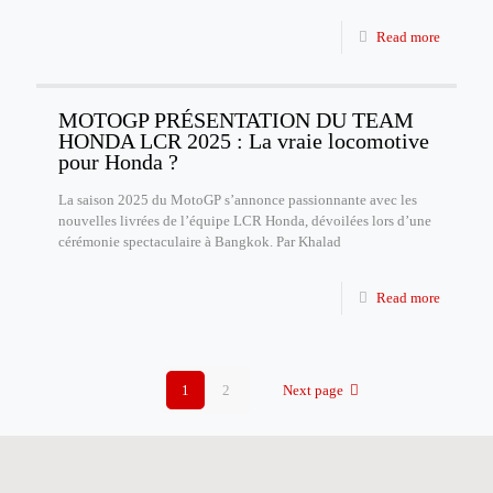
Read more
MOTOGP PRÉSENTATION DU TEAM
HONDA LCR 2025 : La vraie locomotive
pour Honda ?
La saison 2025 du MotoGP s’annonce passionnante avec les
nouvelles livrées de l’équipe LCR Honda, dévoilées lors d’une
cérémonie spectaculaire à Bangkok. Par Khalad
Read more
1
2
Next page