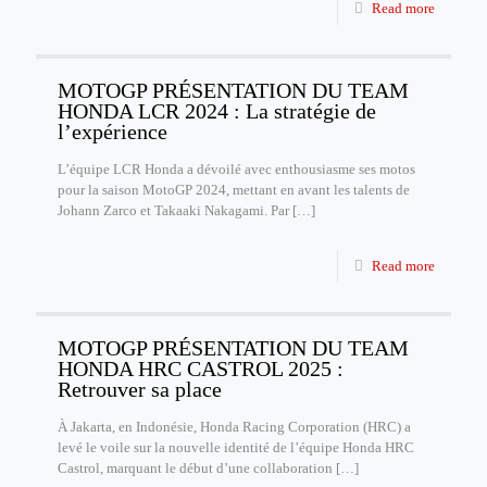
Read more
MOTOGP PRÉSENTATION DU TEAM
HONDA LCR 2024 : La stratégie de
l’expérience
L’équipe LCR Honda a dévoilé avec enthousiasme ses motos
pour la saison MotoGP 2024, mettant en avant les talents de
Johann Zarco et Takaaki Nakagami. Par
[…]
Read more
MOTOGP PRÉSENTATION DU TEAM
HONDA HRC CASTROL 2025 :
Retrouver sa place
À Jakarta, en Indonésie, Honda Racing Corporation (HRC) a
levé le voile sur la nouvelle identité de l’équipe Honda HRC
Castrol, marquant le début d’une collaboration
[…]