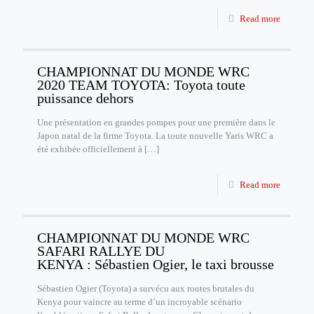
Read more
CHAMPIONNAT DU MONDE WRC
2020 TEAM TOYOTA: Toyota toute
puissance dehors
Une présentation en grandes pompes pour une première dans le
Japon natal de la firme Toyota. La toute nouvelle Yaris WRC a
été exhibée officiellement à
[…]
Read more
CHAMPIONNAT DU MONDE WRC
SAFARI RALLYE DU
KENYA : Sébastien Ogier, le taxi brousse
Sébastien Ogier (Toyota) a survécu aux routes brutales du
Kenya pour vaincre au terme d’un incroyable scénario