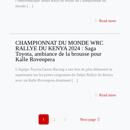
l’emblématique Safari Rally de retour au Championnat du
monde
[…]
Read more
CHAMPIONNAT DU MONDE WRC
RALLYE DU KENYA 2024 : Saga
Toyota, ambiance de la brousse pour
Kalle Rovenpera
L’équipe Toyota Gazoo Racing a une fois de plus démontré sa
suprématie sur les pistes exigeantes du Safari Rallye du Kenya
avec un Kalle Rovenpera dominant
[…]
Read more
1
2
3
Next page