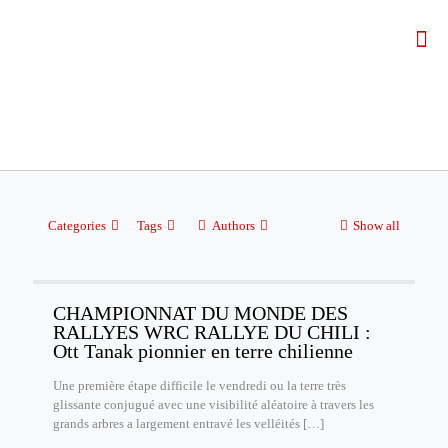
Categories
Tags
Authors
Show all
CHAMPIONNAT DU MONDE DES
RALLYES WRC RALLYE DU CHILI :
Ott Tanak pionnier en terre chilienne
Une première étape difficile le vendredi ou la terre très
glissante conjugué avec une visibilité aléatoire à travers les
grands arbres a largement entravé les velléités
[…]