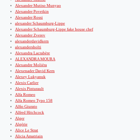
Alexander Mutiso Munyao
Alexander Povetkin
Alexander Rossi
alexander Schaumburg-Lippe
Alexander Schaumburg-Lippe fake house chef
Alexander Zverev
alexanderdavidkern
alexandersholti
Alexandra Lacrabère
ALEXANDRA MOURA
Alexandre Moliéra
Alexenader David Kern
Alexey Lukyanuk
Alexis Carlier
Alexis Pinturault
Alfa Romeo
Alfa Romeo Typo 158
Alﬁo Giurato
Alfred Hitchcock
Alger
Algérie
Alice Le Strat
Alicia Amatriain