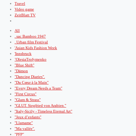
Travel
Video game
ZeitBlatt TV
All
. sac Bamboo 1947
. Urban film Festival
'Asian Kids Fashion Week
'Innsbruck
’OlesiaTrofymenko
"Blue Shift"
"Dämon
"Dancing Diaries".
"Du Cœur à la Main"
"Every Dream Needs a Team"
"First Circus"
"Glam & Strass"
"GLUT. Siegfried von Arabien."
"Italy-Sicily - Timeless Eternal Art"
"Jeux d’enfants"
"Llamame"
"Ma vallée".
"PFP"