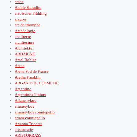
arabe
Arabie Saoudite
arabischer Frühling
aragon
arc de triomphe
Archéologie
architecte
architecture
Architektur
ARDAIGNE
Areal Böhler
Arena
Arena Sud de France
Aretha Franklin
ARGAND’OR COSMETIC
Argentine
Argentinos Juniors
Ariane rykov
arianerykov
arianerykovvonniepello
arianevonniepello
Arianna Tricomi
aristocratie
ARISTOKRASS