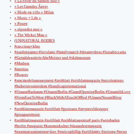
« La Fevre du Samedi Soir »
« Les Grandes Âges»
« Mode en ville » Milan
« Music + Life »
« Power
« répondez moi »
« The Wicker Man »
(UN)NATURAL BODIES
#cuccinazyklus
#gardengames #luvolano #familymatch #dreamydress #luisabeccaria
#GemäldegalerieAlteMeister und #skdmuseum
#Madsen
#meetoo
#Rogers
#smcmodelmanagement #zeitblatt #zeitblattmagazin #nicoleatieno
#hubertavonroedern #handicapinternational
#UmamiKudamm #UmamiBerlin #GrandOpeningBerlin #UmamiIsLove
#FromEastToWest #BlackWithATouchOfRed #UmamiNoumiBless
#NewOpeningBerlin
#zeitblattmagazin #zeitblatt #positano #mytraveldesigner
#pinapanettone
#zeitblattmagazin #zeitblatt #zeitblattagentur# paris #wiesbaden
#berlin #magazin #kunstunkultur #dasanderemagazin
#uwemarcusmagnusrykov #enricophillip #zeitblatttv #zeitung #news