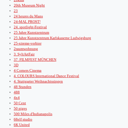
20th Museum Night
23
24 heures du Mans
24-MAL PROST!
24. spotlight-Festival
25 Jahre Kunstzentrum
25 Jahre Kunstzentrum Karlskaserne Ludwigsburg
25-xtreme-verbier
2raumwohnung
3. SyltArtFair
37. FILMFEST MÜNCHEN
3D
4 Corners Cinema
4. COLOURS International Dance Festival
4. Stuttgarter Weihnachtssingen
48 Stunden
488
4x4
50 Cent
50 piges
500 Miles d'Indianapolis
68elf studio
6K United