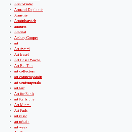
Aristokratie
Armand Duplantis
Arménie
Arminbarvich
armures
Arsenal
Arshay Cooper
art
Art Award
Art Basel
Art Basel Woche
Art Bei Ton
art collectors
art comtemporain
art contemporain
art fair
Art for Earth
art Karlsruhe
Art Miami
Art Paris
art russe
art urbain
art week