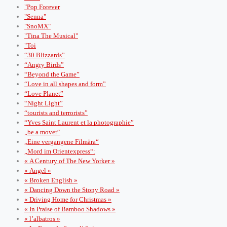
"Pop Forever
"Senna"
"SnoMX"
"Tina The Musical"
"Toi
“30 Blizzards”
“Angry Birds”
“Beyond the Game”
“Love in all shapes and form”
“Love Planet”
“Night Light”
“tourists and terrorists”
“Yves Saint Laurent et la photographie”
„be a mover“
„Eine vergangene Filmära“
„Mord im Orientexpress“:
« A Century of The New Yorker »
« Angel »
« Broken English »
« Dancing Down the Stony Road »
« Driving Home for Christmas »
« In Praise of Bamboo Shadows »
« l’albatros »