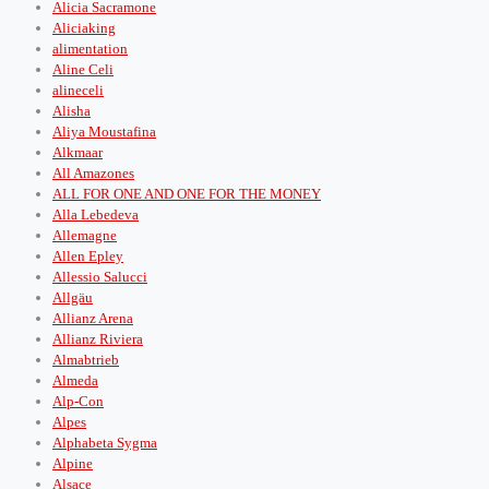
Alicia Sacramone
Aliciaking
alimentation
Aline Celi
alineceli
Alisha
Aliya Moustafina
Alkmaar
All Amazones
ALL FOR ONE AND ONE FOR THE MONEY
Alla Lebedeva
Allemagne
Allen Epley
Allessio Salucci
Allgäu
Allianz Arena
Allianz Riviera
Almabtrieb
Almeda
Alp-Con
Alpes
Alphabeta Sygma
Alpine
Alsace