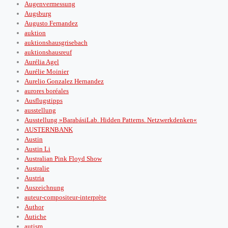
Augenvermessung
Augsburg
Augusto Fernandez
auktion
auktionshausgrisebach
auktionshausreuf
Aurélia Agel
Aurélie Moinier
Aurelio Gonzalez Hernandez
aurores boréales
Ausflugstipps
ausstellung
Ausstellung »BarabásiLab. Hidden Patterns. Netzwerkdenken«
AUSTERNBANK
Austin
Austin Li
Australian Pink Floyd Show
Australie
Austria
Auszeichnung
auteur-compositeur-interprète
Author
Autiche
autism