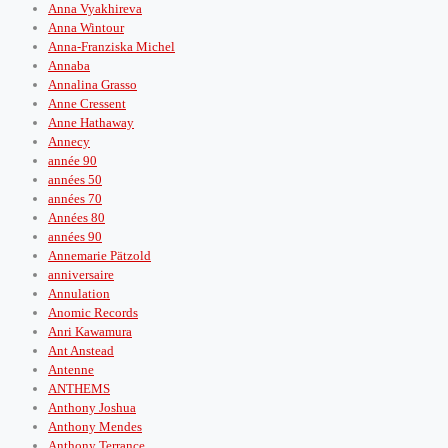
Anna Vyakhireva
Anna Wintour
Anna-Franziska Michel
Annaba
Annalina Grasso
Anne Cressent
Anne Hathaway
Annecy
année 90
années 50
années 70
Années 80
années 90
Annemarie Pätzold
anniversaire
Annulation
Anomic Records
Anri Kawamura
Ant Anstead
Antenne
ANTHEMS
Anthony Joshua
Anthony Mendes
Anthony Terrance