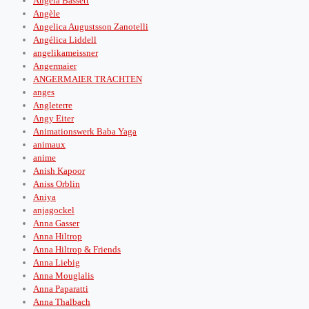
Angela Bassett
Angèle
Angelica Augustsson Zanotelli
Angélica Liddell
angelikameissner
Angermaier
ANGERMAIER TRACHTEN
anges
Angleterre
Angy Eiter
Animationswerk Baba Yaga
animaux
anime
Anish Kapoor
Aniss Orblin
Aniya
anjagockel
Anna Gasser
Anna Hiltrop
Anna Hiltrop & Friends
Anna Liebig
Anna Mouglalis
Anna Paparatti
Anna Thalbach