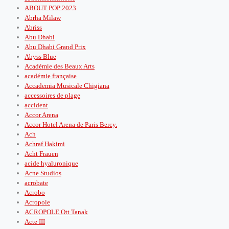
ABOUT POP 2023
Abrha Milaw
Abriss
Abu Dhabi
Abu Dhabi Grand Prix
Abyss Blue
Académie des Beaux Arts
académie française
Accademia Musicale Chigiana
accessoires de plage
accident
Accor Arena
Accor Hotel Arena de Paris Bercy.
Ach
Achraf Hakimi
Acht Frauen
acide hyaluronique
Acne Studios
acrobate
Acrobo
Acropole
ACROPOLE Ott Tanak
Acte III