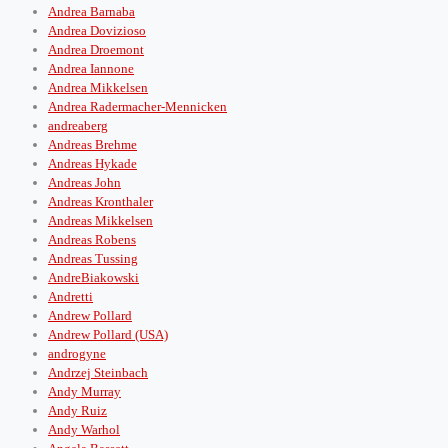
Andrea Barnaba
Andrea Dovizioso
Andrea Droemont
Andrea Iannone
Andrea Mikkelsen
Andrea Radermacher-Mennicken
andreaberg
Andreas Brehme
Andreas Hykade
Andreas John
Andreas Kronthaler
Andreas Mikkelsen
Andreas Robens
Andreas Tussing
AndreBiakowski
Andretti
Andrew Pollard
Andrew Pollard (USA)
androgyne
Andrzej Steinbach
Andy Murray
Andy Ruiz
Andy Warhol