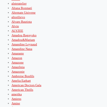
alsteratelier
Altana Bonmatí
Alternate Universe
altorilievo
Alvaro Bautista
Alvin
ALYZEE
Amadou Bagayoko
Amadou&Mariam
Amandine Leynaud
Amandine Nana
Amarante
Amazon
Amazone
Amazônia
Amazonie
Ambroise Bonfils
Amelia Earhart
American Doctors Gala
American Thrills
amerika
Amiens
Amine