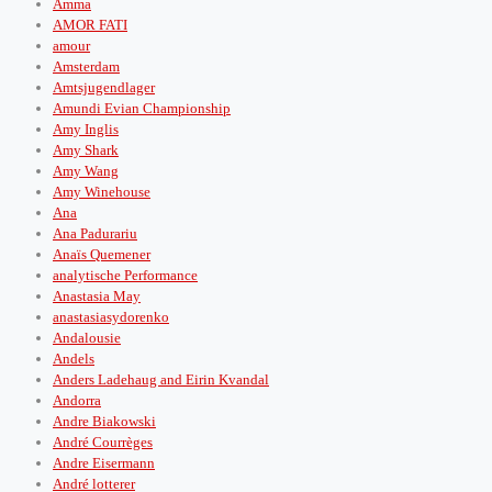
Amma
AMOR FATI
amour
Amsterdam
Amtsjugendlager
Amundi Evian Championship
Amy Inglis
Amy Shark
Amy Wang
Amy Winehouse
Ana
Ana Padurariu
Anaïs Quemener
analytische Performance
Anastasia May
anastasiasydorenko
Andalousie
Andels
Anders Ladehaug and Eirin Kvandal
Andorra
Andre Biakowski
André Courrèges
Andre Eisermann
André lotterer