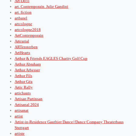
Art-Deco
art. Contemporain. Julie Gandini
art. fiction
artbasel
artcologne
artcologne2018
ArtContemporain
Artcurial
ARTensterben
ArtHearts
Arthur & Friends EAGLES Charity Golf Cup
Arthur Abraham
Arthur Arbesser
Arthur Fils
Arthur Géa
Artic Rally
artichauts
Artisan Partinsan
Artisanal 2024
artisanat
artist
Artist-in-Residence Gauthier Dance//Dance Company Theaterhaus
Stuttgart
artiste