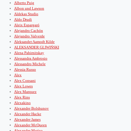
Alberto Puig
Albon und Lawson
Aldekas Studio
Aldo Drudi
Aleix Espargaró
Alejandro Cachón
Alejandro Valverde
Aleksander Aamodt Kilde
ALEKSANDER GLIWIŃSKI
Alena Pahirnitskay
Alessandra Ambrosio
Alessandro Michele
Alessia Russo
Alex
Alex Consani
Alex Lowes
Alex Marquez
Alex Rins
Alexakino
Alexander Bolshunov
Alexander Hacke
Alexander James
Alexander McQueen
Alexander Mutiso