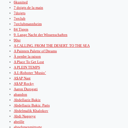
6kunited
7 doigts de la main
7doigts
7erclub
7erclubmannheim
84 Tigers
9. Lange Nacht der Wissenschaften
90er
A CALLING. FROM THE DESERT. TO THE SEA
A Painters Palette of Dreams
À perdre la raison
A Place To Get Lost
A PLEIN TEMPS
A.I.-Roboter ‘Musio’
A$AP Nast
A$AP Rocky
Aaron Durogati
abandon
Abdellaziz Bakiz
Abdellaziz Bakiz. Paris
Abdelmalik Khalokov
Abdi Nageeye
abeille
abnehmenmittorte