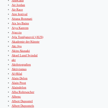
AidsGala
Air Jordan
Air Race
Aire festival
Aitana Bonmati
Aix les Bains
Aiya Kareem
Ajaccio
Ajla Tomljanović (AUS)
Akademie der Künste
Aki Ajo
Akira Akasaki
Aksel Lund Svindal
akt
Aktfotografien
Aktivismus
Al-Hilal
Alain Delon
Alain Prost
Alaindelon
Alba Rohrwacher
Albenc
Albert Dupontel
Albert Dupontels