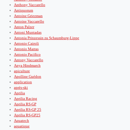
Anthony Vaccarello
Antiquorum
Antoine Griezman
Antoine Vaccarello
Anton Palzer
Antoni Muntadas
Antonia Prinzessin zu Schaumburg-Lippe
Antonio Cairoli
Antonio Marras
Antonio Pacifico
Antony Vaccarello
Anya Hindmarch
apiculture
Apolline Guédon
application
après‑ski
Aprilia
Aprilia Racing
Aprilia RS-GP
Aprilia RS-GP 25
Aprilia RS-GP25
Aquatech
aquatique