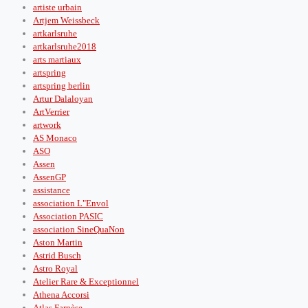
artiste urbain
Artjem Weissbeck
artkarlsruhe
artkarlsruhe2018
arts martiaux
artspring
artspring berlin
Artur Dalaloyan
ArtVerrier
artwork
AS Monaco
ASO
Assen
AssenGP
assistance
association L"Envol
Association PASIC
association SineQuaNon
Aston Martin
Astrid Busch
Astro Royal
Atelier Rare & Exceptionnel
Athena Accorsi
Atlas Farnèse