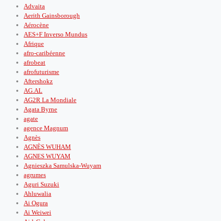
Advaita
Aerith Gainsborough
Aérocène
AES+F Inverso Mundus
Afrique
afro-caribéenne
afrobeat
afrofuturisme
Aftershokz
AG.AL
AG2R La Mondiale
Agata Byrne
agate
agence Magnum
Agnès
AGNÈS WUHAM
AGNES WUYAM
Agnieszka Samulska-Wuyam
agrumes
Aguri Suzuki
Ahluwalia
Ai Ogura
Ai Weiwei