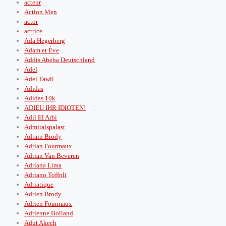
acteur
Action Men
actor
actrice
Ada Hegerberg
Adam et Ève
Addis Abeba Deutschland
Adel
Adel Tawil
Adidas
Adidas 10k
ADIEU IHR IDIOTEN!
Adil El Arbi
Admiralspalast
Adrain Brody
Adrian Fourmaux
Adrian Van Beveren
Adriana Lima
Adriano Toffoli
Adriatique
Adrien Brody
Adrien Fourmaux
Adrienne Bolland
Adut Akech