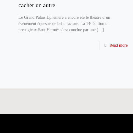
cacher un autre
Le Grand Palais Éphémère a encore été le théâtre d’un
événement équestre de belle facture. La 14ᵉ édition du
prestigieux Saut Hermès s’est conclue par une
[…]
Read more