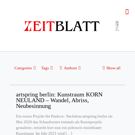
Categories
Tags
Authors
Show all
artspring berlin: Kunstraum KORN
NEULAND – Wandel, Abriss,
Neubesinnung
Ein neues Projekt für Pankow: Nachdem artspring berlin im
Mai 2020 das Schaufenster erstmals als Kunstprojekt
gestaltete, entsteht hier nun ein jederzeit einsehbarer
Kunstraum. Im Jahr 2021 wird
[…]