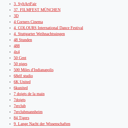
3. SyltArtFair
37. FILMFEST MÜNCHEN
3D
4 Corners Cinema
4. COLOURS International Dance Festival
4. Stuttgarter Weihnachtssingen
48 Stunden
488
4x4
50 Cent
50 piges
500 Miles d'Indianapolis
68elf studio
6K United
6kunited
7 doigts de la main
7doigts
7erclub
7erclubmannheim
84 Tigers
9. Lange Nacht der Wissenschaften