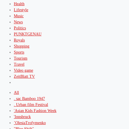
Health
Lifestyle
Music
News
Politics
PUNKTGENAU
Royals
Shopping
Sports
Tourism
Travel
Video game
ZeitBlatt TV
All
. sac Bamboo 1947
. Urban film Festival
'Asian Kids Fashion Week
'Innsbruck
’OlesiaTrofymenko
"Blue Shift"