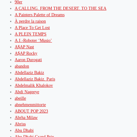
90er
A CALLING. FROM THE DESERT. TO THE SEA
A Painters Palette of Dreams
À perdre la raison
A Place To Get Lost
A PLEIN TEMPS
A.I.-Roboter ‘Musio’
A$AP Nast
A$AP Rocky
Aaron Durogati
abandon
Abdellaziz Bakiz
Abdellaziz Bakiz. Paris
Abdelmalik Khalokov
Abdi Nageeye
abeille
abnehmenmittorte
ABOUT POP 2023
Abrha Milaw
Abriss
Abu Dhabi
Abu Dhabi Grand Prix