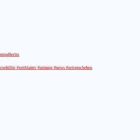
ingBerlin
ophillip #zeitblatttv #zeitung #news #zeitgeschehen