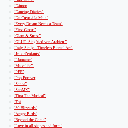
"Dämon
"Dancing Diaries".
"Du Cœur à la Main"
"Every Dream Needs a Team"
"First Circus"
"Glam & Strass"
"GLUT. Siegfried von Arabien."
"Italy-Sicily - Timeless Eternal Art"
"Jeux d’enfants"
"Llamame"
"Ma vallée".
"PFP"
"Pop Forever
"Senna"
"SnoMX"
"Tina The Musical"
"Toi
“30 Blizzards”
“Angry Birds”
“Beyond the Game”
“Love in all shapes and form”