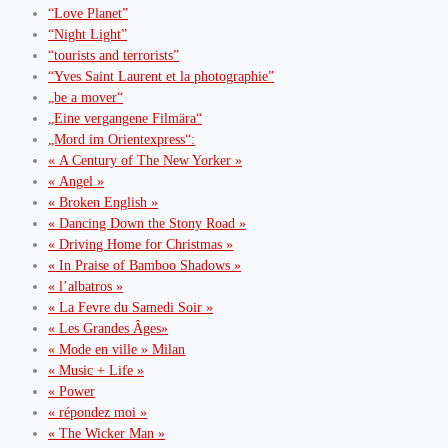
“Love Planet”
“Night Light”
“tourists and terrorists”
“Yves Saint Laurent et la photographie”
„be a mover“
„Eine vergangene Filmära“
„Mord im Orientexpress“:
« A Century of The New Yorker »
« Angel »
« Broken English »
« Dancing Down the Stony Road »
« Driving Home for Christmas »
« In Praise of Bamboo Shadows »
« l’albatros »
« La Fevre du Samedi Soir »
« Les Grandes Âges»
« Mode en ville » Milan
« Music + Life »
« Power
« répondez moi »
« The Wicker Man »