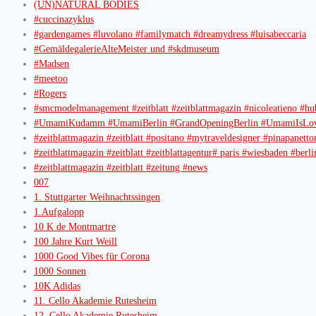
(UN)NATURAL BODIES
#cuccinazyklus
#gardengames #luvolano #familymatch #dreamydress #luisabeccaria
#GemäldegalerieAlteMeister und #skdmuseum
#Madsen
#meetoo
#Rogers
#smcmodelmanagement #zeitblatt #zeitblattmagazin #nicoleatieno #hu
#UmamiKudamm #UmamiBerlin #GrandOpeningBerlin #UmamiIsLov
#zeitblattmagazin #zeitblatt #positano #mytraveldesigner #pinapanetto
#zeitblattmagazin #zeitblatt #zeitblattagentur# paris #wiesbaden #b
#zeitblattmagazin #zeitblatt #zeitung #news
007
1. Stuttgarter Weihnachtssingen
1.Aufgalopp
10 K de Montmartre
100 Jahre Kurt Weill
1000 Good Vibes für Corona
1000 Sonnen
10K Adidas
11. Cello Akademie Rutesheim
12. Cello Akademie Rutesheim