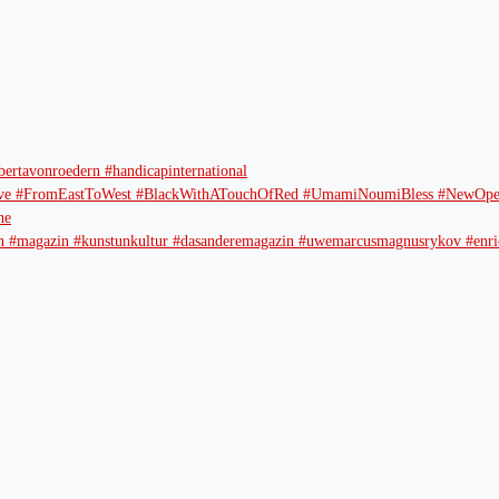
bertavonroedern #handicapinternational
e #FromEastToWest #BlackWithATouchOfRed #UmamiNoumiBless #NewOpen
ne
erlin #magazin #kunstunkultur #dasanderemagazin #uwemarcusmagnusrykov #enric