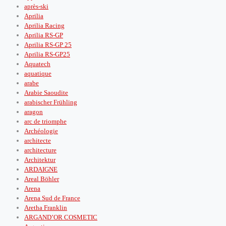
après‑ski
Aprilia
Aprilia Racing
Aprilia RS-GP
Aprilia RS-GP 25
Aprilia RS-GP25
Aquatech
aquatique
arabe
Arabie Saoudite
arabischer Frühling
aragon
arc de triomphe
Archéologie
architecte
architecture
Architektur
ARDAIGNE
Areal Böhler
Arena
Arena Sud de France
Aretha Franklin
ARGAND’OR COSMETIC