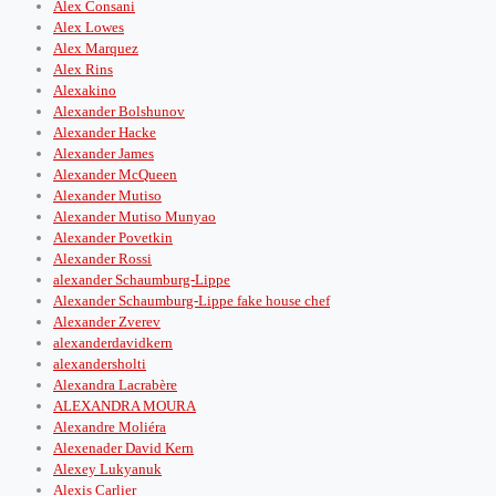
Alex Consani
Alex Lowes
Alex Marquez
Alex Rins
Alexakino
Alexander Bolshunov
Alexander Hacke
Alexander James
Alexander McQueen
Alexander Mutiso
Alexander Mutiso Munyao
Alexander Povetkin
Alexander Rossi
alexander Schaumburg-Lippe
Alexander Schaumburg-Lippe fake house chef
Alexander Zverev
alexanderdavidkern
alexandersholti
Alexandra Lacrabère
ALEXANDRA MOURA
Alexandre Moliéra
Alexenader David Kern
Alexey Lukyanuk
Alexis Carlier