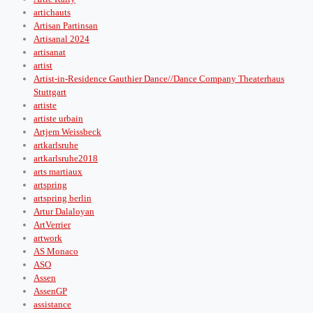
artichauts
Artisan Partinsan
Artisanal 2024
artisanat
artist
Artist-in-Residence Gauthier Dance//Dance Company Theaterhaus
Stuttgart
artiste
artiste urbain
Artjem Weissbeck
artkarlsruhe
artkarlsruhe2018
arts martiaux
artspring
artspring berlin
Artur Dalaloyan
ArtVerrier
artwork
AS Monaco
ASO
Assen
AssenGP
assistance