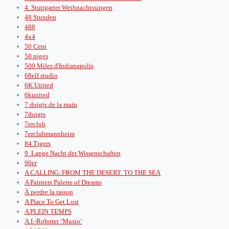
4. Stuttgarter Weihnachtssingen
48 Stunden
488
4x4
50 Cent
50 piges
500 Miles d'Indianapolis
68elf studio
6K United
6kunited
7 doigts de la main
7doigts
7erclub
7erclubmannheim
84 Tigers
9. Lange Nacht der Wissenschaften
90er
A CALLING. FROM THE DESERT. TO THE SEA
A Painters Palette of Dreams
À perdre la raison
A Place To Get Lost
A PLEIN TEMPS
A.I.-Roboter ‘Musio’