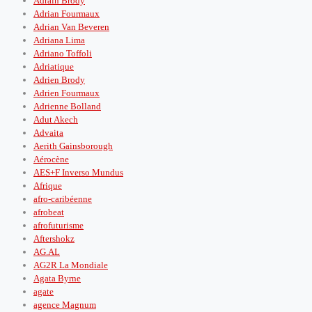
Adrain Brody
Adrian Fourmaux
Adrian Van Beveren
Adriana Lima
Adriano Toffoli
Adriatique
Adrien Brody
Adrien Fourmaux
Adrienne Bolland
Adut Akech
Advaita
Aerith Gainsborough
Aérocène
AES+F Inverso Mundus
Afrique
afro-caribéenne
afrobeat
afrofuturisme
Aftershokz
AG.AL
AG2R La Mondiale
Agata Byrne
agate
agence Magnum