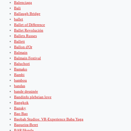
Balenciaga
Bali
Ballaugh Bridge
ballet
Ballet of Difference
Ballet Revolución
Ballets Russes
Ballett
Ballon d'Or
Balmain
Balmain Festival
Baluchori
Bamako
Bambi
bambou
bandas
bande dessinée
Bandinfo plebeian love
Bangkok
Bansky
Bao Bao
Baobab Studios: VR-Experience Baba Yaga
Baqueira-Beret
BAR/Honda