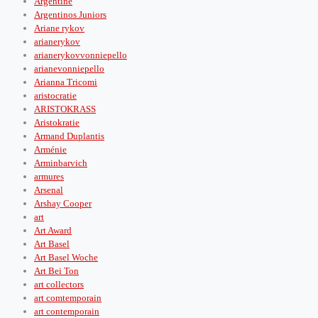
Argentine
Argentinos Juniors
Ariane rykov
arianerykov
arianerykovvonniepello
arianevonniepello
Arianna Tricomi
aristocratie
ARISTOKRASS
Aristokratie
Armand Duplantis
Arménie
Arminbarvich
armures
Arsenal
Arshay Cooper
art
Art Award
Art Basel
Art Basel Woche
Art Bei Ton
art collectors
art comtemporain
art contemporain