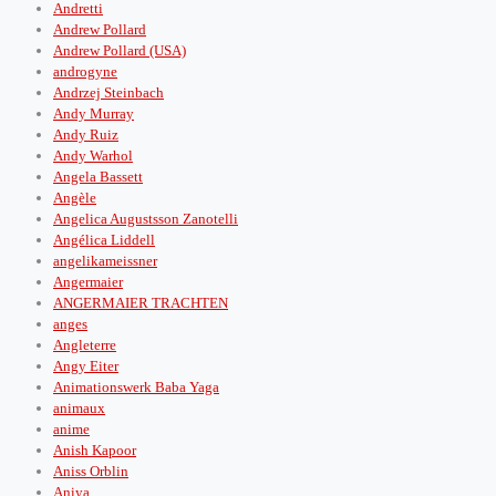
Andretti
Andrew Pollard
Andrew Pollard (USA)
androgyne
Andrzej Steinbach
Andy Murray
Andy Ruiz
Andy Warhol
Angela Bassett
Angèle
Angelica Augustsson Zanotelli
Angélica Liddell
angelikameissner
Angermaier
ANGERMAIER TRACHTEN
anges
Angleterre
Angy Eiter
Animationswerk Baba Yaga
animaux
anime
Anish Kapoor
Aniss Orblin
Aniya