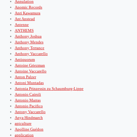
Annulation
Anomic Records
Anri Kawamura
Ant Anstead
Antenne
ANTHEMS
Anthony Joshua
Anthony Mendes
Anthony Terrance
Anthony Vaccarello
Antiquorum
Antoine Griezman
Antoine Vaccarello
Anton Palzer
Antoni Muntadas
Antonia Prinzessin zu Schaumburg-Lippe
Antonio Cairoli
Antonio Marras
Antonio Pacifico
Antony Vaccarello
Anya Hindmarch
apiculture
Apolline Guédon
application