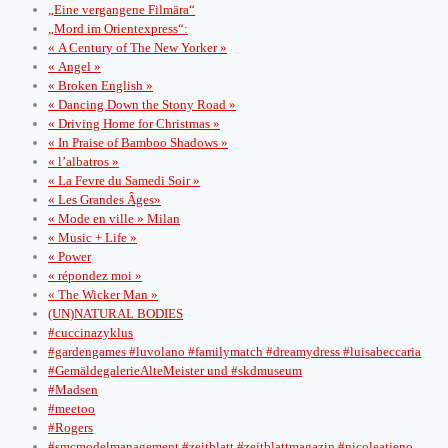
„Eine vergangene Filmära“
„Mord im Orientexpress“:
« A Century of The New Yorker »
« Angel »
« Broken English »
« Dancing Down the Stony Road »
« Driving Home for Christmas »
« In Praise of Bamboo Shadows »
« l’albatros »
« La Fevre du Samedi Soir »
« Les Grandes Âges»
« Mode en ville » Milan
« Music + Life »
« Power
« répondez moi »
« The Wicker Man »
(UN)NATURAL BODIES
#cuccinazyklus
#gardengames #luvolano #familymatch #dreamydress #luisabeccaria
#GemäldegalerieAlteMeister und #skdmuseum
#Madsen
#meetoo
#Rogers
#smcmodelmanagement #zeitblatt #zeitblattmagazin #nicoleatieno