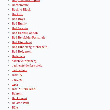
Baby lass uns impfen
Bachelorette
Back to Black
Backflip
Bad Boys
Bad Bunny
Bad Gastein
Bad Habits London
Bad Hersfelder Festspiele
Bad Hindelang
Bad Hindelang Viehscheid
Bad Hofgastein
Badehaus
baden würtemberg
badhersfelderfestspiele
badmalente
BAFTA
baggies
bags
BAHN UND BAXI
Bahrein
Bal Ormani
Balaton Park
Bâle