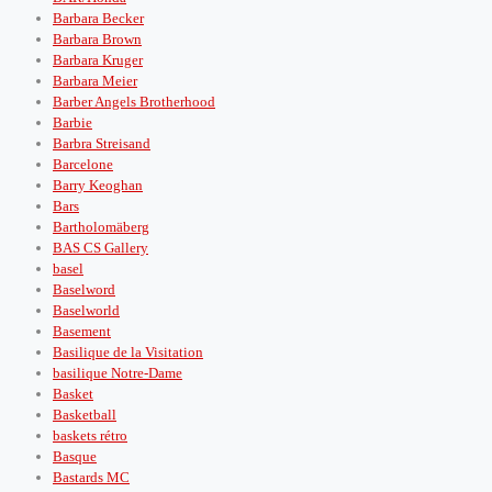
Barbara Becker
Barbara Brown
Barbara Kruger
Barbara Meier
Barber Angels Brotherhood
Barbie
Barbra Streisand
Barcelone
Barry Keoghan
Bars
Bartholomäberg
BAS CS Gallery
basel
Baselword
Baselworld
Basement
Basilique de la Visitation
basilique Notre-Dame
Basket
Basketball
baskets rétro
Basque
Bastards MC