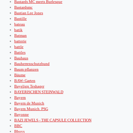
Bastards MC meets Burlesque
Bastardsmc
Bastian Lee Jones
Bastille
bateau
batik
Batman
batterie
battle
Battles
Bauhaus
Bauherrenschutzbund
Baum pflanzen
Bäume
BAW- Garten
Bayelign Teshager
BAYERISCHEN STEINWALD
Bayern
Bayern de Munich
Bayern Munich. PSG
Bayonne
BAZI JEWELS - THE CAPSULE COLLECTION
BBC
Bboys