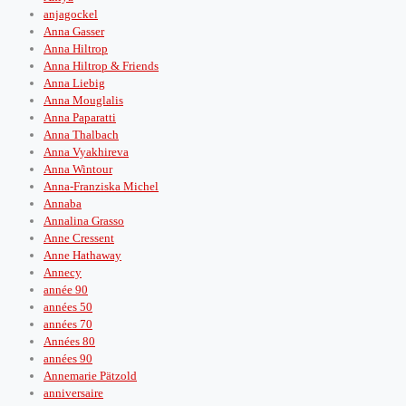
anjagockel
Anna Gasser
Anna Hiltrop
Anna Hiltrop & Friends
Anna Liebig
Anna Mouglalis
Anna Paparatti
Anna Thalbach
Anna Vyakhireva
Anna Wintour
Anna-Franziska Michel
Annaba
Annalina Grasso
Anne Cressent
Anne Hathaway
Annecy
année 90
années 50
années 70
Années 80
années 90
Annemarie Pätzold
anniversaire