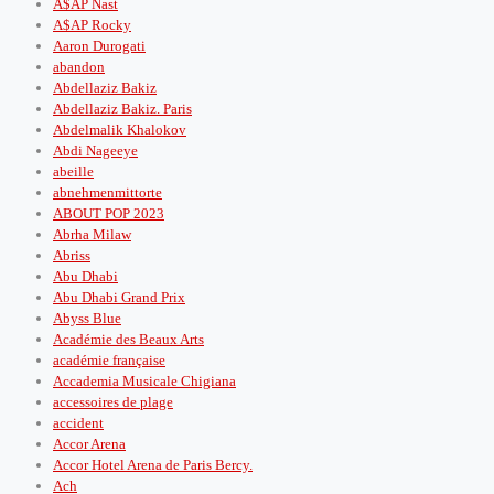
A$AP Nast
A$AP Rocky
Aaron Durogati
abandon
Abdellaziz Bakiz
Abdellaziz Bakiz. Paris
Abdelmalik Khalokov
Abdi Nageeye
abeille
abnehmenmittorte
ABOUT POP 2023
Abrha Milaw
Abriss
Abu Dhabi
Abu Dhabi Grand Prix
Abyss Blue
Académie des Beaux Arts
académie française
Accademia Musicale Chigiana
accessoires de plage
accident
Accor Arena
Accor Hotel Arena de Paris Bercy.
Ach