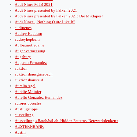
Audi Nines MTB 2021
Audi Nines presented by Falken 2021
Audi Nines presented by Falken 2021: Die Mixtapes!
Audi Nines: „Nothing Quite Like It“
audinenes
Audrey Hepburn
audreyhepburn
Aufbaunotredame
Augenvermessung
Augsburg
Augusto Fernandez
auktion
auktionshausgrisebach
auktionshausreuf
Aurélia Agel
Aurélie Moinier
Aurelio Gonzalez Hernandez
aurores boréales
Ausflugstipps
ausstellung
Ausstellung »BarabásiLab. Hidden Patterns. Netzwerkdenken«
AUSTERNBANK
Austin