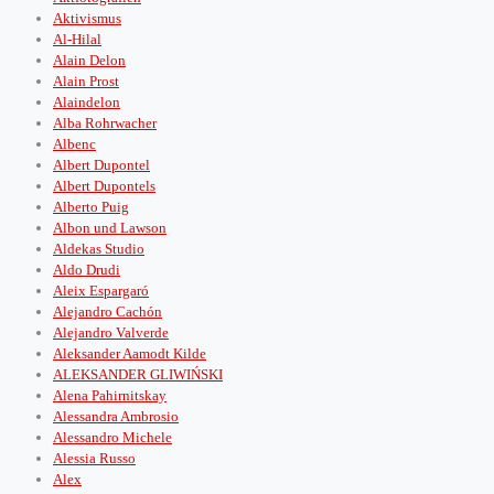
Aktivismus
Al-Hilal
Alain Delon
Alain Prost
Alaindelon
Alba Rohrwacher
Albenc
Albert Dupontel
Albert Dupontels
Alberto Puig
Albon und Lawson
Aldekas Studio
Aldo Drudi
Aleix Espargaró
Alejandro Cachón
Alejandro Valverde
Aleksander Aamodt Kilde
ALEKSANDER GLIWIŃSKI
Alena Pahirnitskay
Alessandra Ambrosio
Alessandro Michele
Alessia Russo
Alex