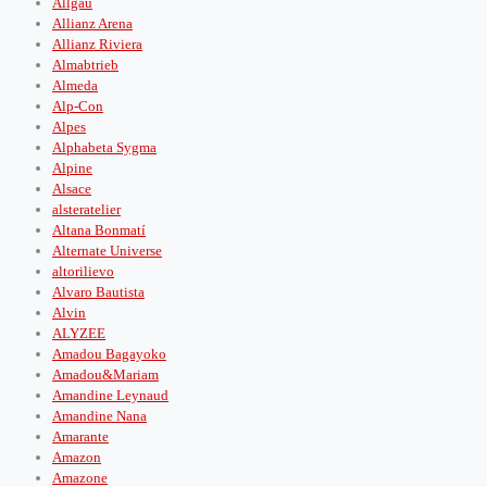
Allgäu
Allianz Arena
Allianz Riviera
Almabtrieb
Almeda
Alp-Con
Alpes
Alphabeta Sygma
Alpine
Alsace
alsteratelier
Altana Bonmatí
Alternate Universe
altorilievo
Alvaro Bautista
Alvin
ALYZEE
Amadou Bagayoko
Amadou&Mariam
Amandine Leynaud
Amandine Nana
Amarante
Amazon
Amazone