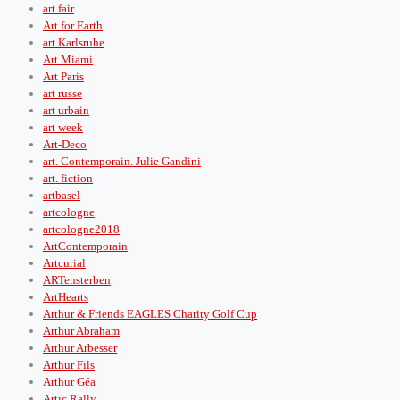
art fair
Art for Earth
art Karlsruhe
Art Miami
Art Paris
art russe
art urbain
art week
Art-Deco
art. Contemporain. Julie Gandini
art. fiction
artbasel
artcologne
artcologne2018
ArtContemporain
Artcurial
ARTensterben
ArtHearts
Arthur & Friends EAGLES Charity Golf Cup
Arthur Abraham
Arthur Arbesser
Arthur Fils
Arthur Géa
Artic Rally