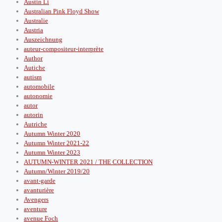
Austin Li
Australian Pink Floyd Show
Australie
Austria
Auszeichnung
auteur-compositeur-interprète
Author
Autiche
autism
automobile
autonomie
autor
autorin
Autriche
Autumn Winter 2020
Autumn Winter 2021-22
Autumn Winter 2023
AUTUMN-WINTER 2021 / THE COLLECTION
Autumn/Winter 2019/20
avant-garde
avanturière
Avengers
aventure
avenue Foch