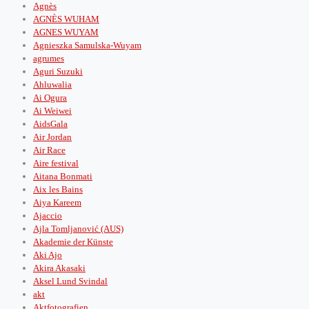
Agnès
AGNÈS WUHAM
AGNES WUYAM
Agnieszka Samulska-Wuyam
agrumes
Aguri Suzuki
Ahluwalia
Ai Ogura
Ai Weiwei
AidsGala
Air Jordan
Air Race
Aire festival
Aitana Bonmati
Aix les Bains
Aiya Kareem
Ajaccio
Ajla Tomljanović (AUS)
Akademie der Künste
Aki Ajo
Akira Akasaki
Aksel Lund Svindal
akt
Aktfotografien