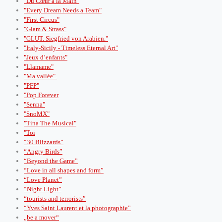
"Du Cœur à la Main"
"Every Dream Needs a Team"
"First Circus"
"Glam & Strass"
"GLUT. Siegfried von Arabien."
"Italy-Sicily - Timeless Eternal Art"
"Jeux d’enfants"
"Llamame"
"Ma vallée".
"PFP"
"Pop Forever
"Senna"
"SnoMX"
"Tina The Musical"
"Toi
“30 Blizzards”
“Angry Birds”
“Beyond the Game”
“Love in all shapes and form”
“Love Planet”
“Night Light”
“tourists and terrorists”
“Yves Saint Laurent et la photographie”
„be a mover“