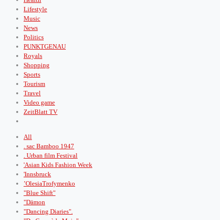
Lifestyle
Music
News
Politics
PUNKTGENAU
Royals
Shopping
Sports
Tourism
Travel
Video game
ZeitBlatt TV
All
. sac Bamboo 1947
. Urban film Festival
'Asian Kids Fashion Week
'Innsbruck
’OlesiaTrofymenko
"Blue Shift"
"Dämon
"Dancing Diaries".