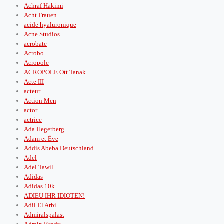
Achraf Hakimi
Acht Frauen
acide hyaluronique
Acne Studios
acrobate
Acrobo
Acropole
ACROPOLE Ott Tanak
Acte III
acteur
Action Men
actor
actrice
Ada Hegerberg
Adam et Ève
Addis Abeba Deutschland
Adel
Adel Tawil
Adidas
Adidas 10k
ADIEU IHR IDIOTEN!
Adil El Arbi
Admiralspalast