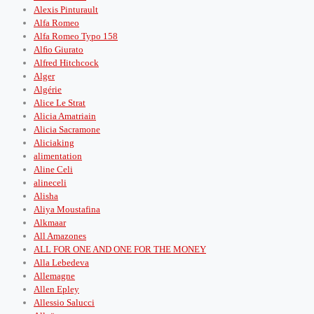
Alexis Pinturault
Alfa Romeo
Alfa Romeo Typo 158
Alﬁo Giurato
Alfred Hitchcock
Alger
Algérie
Alice Le Strat
Alicia Amatriain
Alicia Sacramone
Aliciaking
alimentation
Aline Celi
alineceli
Alisha
Aliya Moustafina
Alkmaar
All Amazones
ALL FOR ONE AND ONE FOR THE MONEY
Alla Lebedeva
Allemagne
Allen Epley
Allessio Salucci