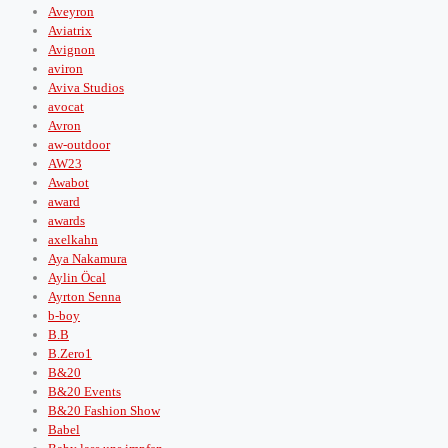
Aveyron
Aviatrix
Avignon
aviron
Aviva Studios
avocat
Avron
aw-outdoor
AW23
Awabot
award
awards
axelkahn
Aya Nakamura
Aylin Öcal
Ayrton Senna
b-boy
B.B
B.Zero1
B&20
B&20 Events
B&20 Fashion Show
Babel