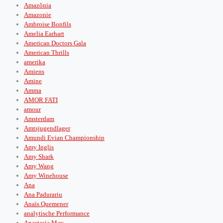
Amazônia
Amazonie
Ambroise Bonfils
Amelia Earhart
American Doctors Gala
American Thrills
amerika
Amiens
Amine
Amma
AMOR FATI
amour
Amsterdam
Amtsjugendlager
Amundi Evian Championship
Amy Inglis
Amy Shark
Amy Wang
Amy Winehouse
Ana
Ana Padurariu
Anaïs Quemener
analytische Performance
Anastasia May