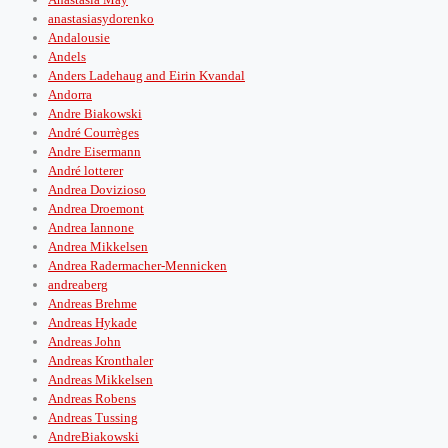
anastasiasydorenko
Andalousie
Andels
Anders Ladehaug and Eirin Kvandal
Andorra
Andre Biakowski
André Courrèges
Andre Eisermann
André lotterer
Andrea Dovizioso
Andrea Droemont
Andrea Iannone
Andrea Mikkelsen
Andrea Radermacher-Mennicken
andreaberg
Andreas Brehme
Andreas Hykade
Andreas John
Andreas Kronthaler
Andreas Mikkelsen
Andreas Robens
Andreas Tussing
AndreBiakowski