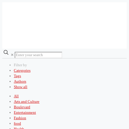
✕
Filter by
Categories
Tags
Authors
Show all
All
Arts and Culture
Boulevard
Entertainment
Fashion
food
Health