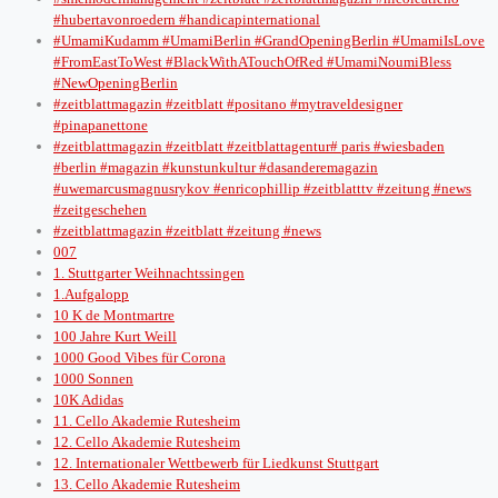
#hubertavonroedern #handicapinternational
#UmamiKudamm #UmamiBerlin #GrandOpeningBerlin #UmamiIsLove
#FromEastToWest #BlackWithATouchOfRed #UmamiNoumiBless
#NewOpeningBerlin
#zeitblattmagazin #zeitblatt #positano #mytraveldesigner
#pinapanettone
#zeitblattmagazin #zeitblatt #zeitblattagentur# paris #wiesbaden
#berlin #magazin #kunstunkultur #dasanderemagazin
#uwemarcusmagnusrykov #enricophillip #zeitblatttv #zeitung #news
#zeitgeschehen
#zeitblattmagazin #zeitblatt #zeitung #news
007
1. Stuttgarter Weihnachtssingen
1.Aufgalopp
10 K de Montmartre
100 Jahre Kurt Weill
1000 Good Vibes für Corona
1000 Sonnen
10K Adidas
11. Cello Akademie Rutesheim
12. Cello Akademie Rutesheim
12. Internationaler Wettbewerb für Liedkunst Stuttgart
13. Cello Akademie Rutesheim