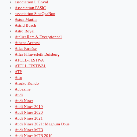
association L"Envol
Association PASIC
association SineQuaNon
Aston Martin
Astrid Busch
Astro Royal
Atelier Rare & Exceptionnel
Athena Accorsi
Atlas Farnèse
Atlas Filmverleih Duisburg
ATOLL-FESTIVA
ATOLL-FESTIVAL
ATP
Atsu
Atsuko Kondo
Aubazine
Audi
Audi Nines
Audi Nines 2019
Audi Nines 2020
Audi Nines 2021
Audi Nines 2021: Magnum Opus
Audi Nines MTB
Audi Nines MTB 2019