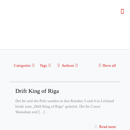
Categories
Tags
Authors
Show all
Drift King of Riga
Der Ire und der Pole wurden in den Runden 3 und 4 in Lettland
beide zum „Drift King of Riga“ gekrönt. Der Ire Conor
Shanahan und
[…]
Read more