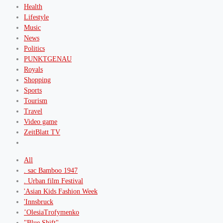
Health
Lifestyle
Music
News
Politics
PUNKTGENAU
Royals
Shopping
Sports
Tourism
Travel
Video game
ZeitBlatt TV
All
. sac Bamboo 1947
. Urban film Festival
'Asian Kids Fashion Week
'Innsbruck
’OlesiaTrofymenko
"Blue Shift"