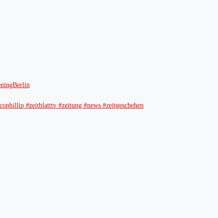
ingBerlin
ophillip #zeitblatttv #zeitung #news #zeitgeschehen