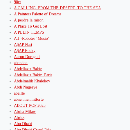
90er
A CALLING. FROM THE DESERT. TO THE SEA
A Painters Palette of Dreams
À perdre la raison
A Place To Get Lost
A PLEIN TEMPS
A.I.-Roboter ‘Musio’
A$AP Nast
A$AP Rocky
Aaron Durogati
abandon
Abdellaziz Bakiz
Abdellaziz Bakiz. Paris
Abdelmalik Khalokov
Abdi Nageeye
abeille
abnehmenmittorte
ABOUT POP 2023
Abrha Milaw
Abriss
Abu Dhabi
Abu Dhabi Grand Prix