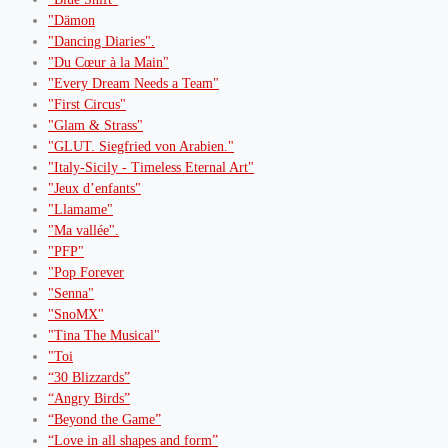
"Dämon
"Dancing Diaries".
"Du Cœur à la Main"
"Every Dream Needs a Team"
"First Circus"
"Glam & Strass"
"GLUT. Siegfried von Arabien."
"Italy-Sicily - Timeless Eternal Art"
"Jeux d’enfants"
"Llamame"
"Ma vallée".
"PFP"
"Pop Forever
"Senna"
"SnoMX"
"Tina The Musical"
"Toi
“30 Blizzards”
“Angry Birds”
“Beyond the Game”
“Love in all shapes and form”