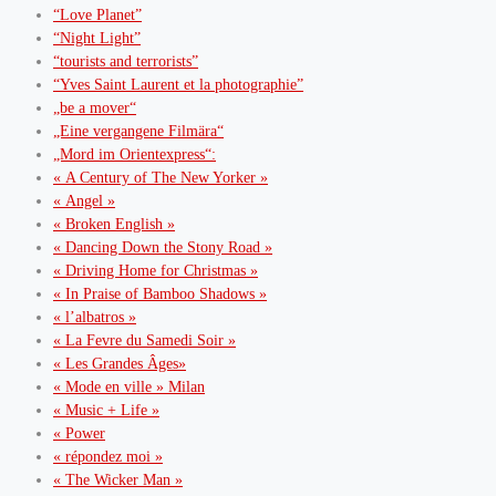
“Love Planet”
“Night Light”
“tourists and terrorists”
“Yves Saint Laurent et la photographie”
„be a mover“
„Eine vergangene Filmära“
„Mord im Orientexpress“:
« A Century of The New Yorker »
« Angel »
« Broken English »
« Dancing Down the Stony Road »
« Driving Home for Christmas »
« In Praise of Bamboo Shadows »
« l’albatros »
« La Fevre du Samedi Soir »
« Les Grandes Âges»
« Mode en ville » Milan
« Music + Life »
« Power
« répondez moi »
« The Wicker Man »