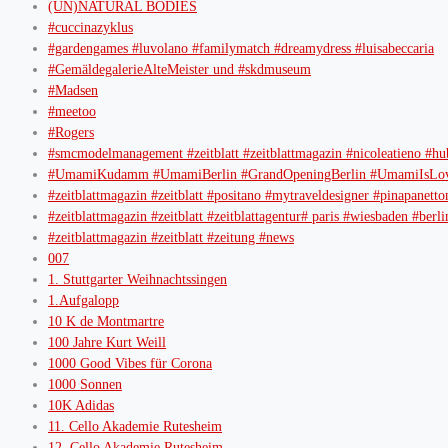
(UN)NATURAL BODIES
#cuccinazyklus
#gardengames #luvolano #familymatch #dreamydress #luisabeccaria
#GemäldegalerieAlteMeister und #skdmuseum
#Madsen
#meetoo
#Rogers
#smcmodelmanagement #zeitblatt #zeitblattmagazin #nicoleatieno #hu
#UmamiKudamm #UmamiBerlin #GrandOpeningBerlin #UmamiIsLov
#zeitblattmagazin #zeitblatt #positano #mytraveldesigner #pinapanetto
#zeitblattmagazin #zeitblatt #zeitblattagentur# paris #wiesbaden #b
#zeitblattmagazin #zeitblatt #zeitung #news
007
1. Stuttgarter Weihnachtssingen
1.Aufgalopp
10 K de Montmartre
100 Jahre Kurt Weill
1000 Good Vibes für Corona
1000 Sonnen
10K Adidas
11. Cello Akademie Rutesheim
12. Cello Akademie Rutesheim