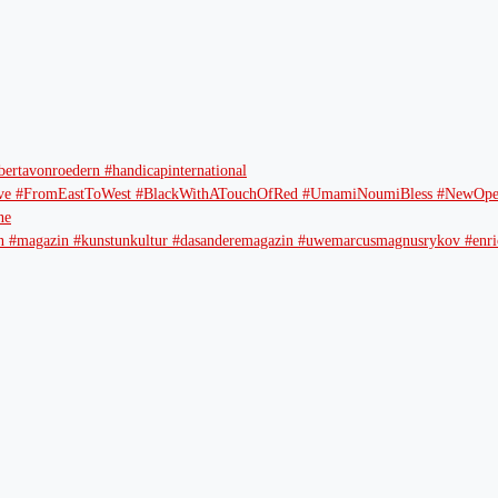
bertavonroedern #handicapinternational
e #FromEastToWest #BlackWithATouchOfRed #UmamiNoumiBless #NewOpen
ne
erlin #magazin #kunstunkultur #dasanderemagazin #uwemarcusmagnusrykov #enric