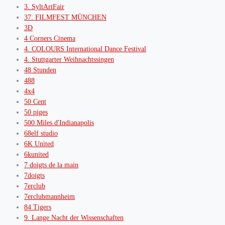
3. SyltArtFair
37. FILMFEST MÜNCHEN
3D
4 Corners Cinema
4. COLOURS International Dance Festival
4. Stuttgarter Weihnachtssingen
48 Stunden
488
4x4
50 Cent
50 piges
500 Miles d'Indianapolis
68elf studio
6K United
6kunited
7 doigts de la main
7doigts
7erclub
7erclubmannheim
84 Tigers
9. Lange Nacht der Wissenschaften