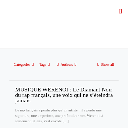
Categories
Tags
Authors
Show all
MUSIQUE WERENOI : Le Diamant Noir
du rap français, une voix qui ne s’éteindra
jamais
Le rap français a perdu plus qu’un artiste : il a perdu une
signature, une empreinte, une profondeur rare. Werenoi, à
seulement 31 ans, s’est envolé
[…]