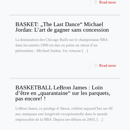
Read more
BASKET: „The Last Dance“ Michael
Jordan: L’art de gagner sans concession
La domination des Chicago Bulls sur le championnat NBA
dans les années 1990 est due en partie au talent d’un
phénomène : Michael Jordan. Un virtuose
[…]
Read more
BASKETBALL LeBron James : Loin
d’être en „quarantaine“ sur les parquets,
pas encore! !
LeBron James, ce prodige d’Akron, célèbre aujourd’hui ses 40
ans, marquant une longévité exceptionnelle dans le monde
impitoyable de la NBA. Depuis ses débuts en 2003,
[…]