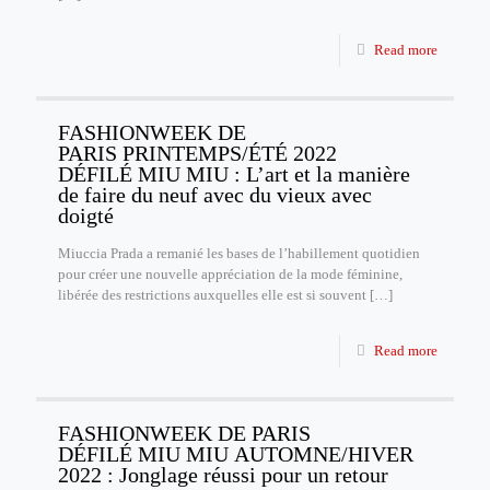
Read more
FASHIONWEEK DE
PARIS PRINTEMPS/ÉTÉ 2022
DÉFILÉ MIU MIU : L’art et la manière
de faire du neuf avec du vieux avec
doigté
Miuccia Prada a remanié les bases de l’habillement quotidien
pour créer une nouvelle appréciation de la mode féminine,
libérée des restrictions auxquelles elle est si souvent
[…]
Read more
FASHIONWEEK DE PARIS
DÉFILÉ MIU MIU AUTOMNE/HIVER
2022 : Jonglage réussi pour un retour