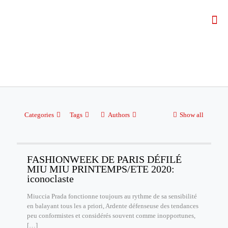
Categories
Tags
Authors
Show all
FASHIONWEEK DE PARIS DÉFILÉ
MIU MIU PRINTEMPS/ETE 2020:
iconoclaste
Miuccia Prada fonctionne toujours au rythme de sa sensibilité
en balayant tous les a priori, Ardente défenseuse des tendances
peu conformistes et considérés souvent comme inopportunes,
[…]