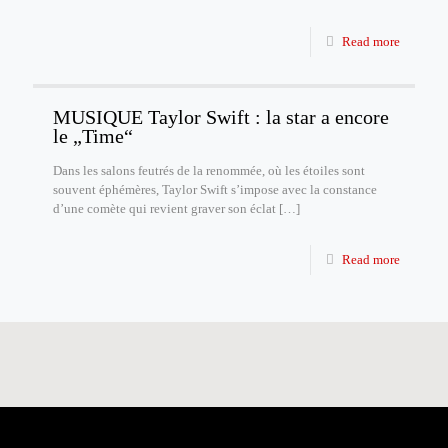
Read more
MUSIQUE Taylor Swift : la star a encore
le „Time“
Dans les salons feutrés de la renommée, où les étoiles sont
souvent éphémères, Taylor Swift s’impose avec la constance
d’une comète qui revient graver son éclat
[…]
Read more