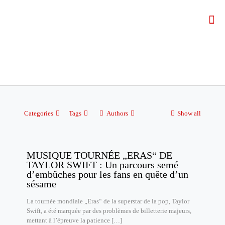
Categories
Tags
Authors
Show all
MUSIQUE TOURNÉE „ERAS“ DE
TAYLOR SWIFT : Un parcours semé
d’embûches pour les fans en quête d’un
sésame
La tournée mondiale „Eras“ de la superstar de la pop, Taylor
Swift, a été marquée par des problèmes de billetterie majeurs,
mettant à l’épreuve la patience
[…]