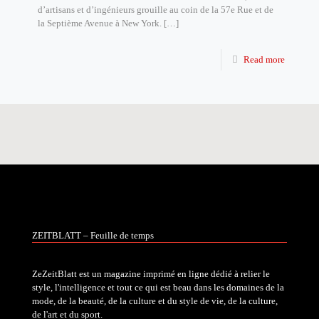
d’artisans et d’ingénieurs grouille au coin de la 57e Rue et de
la Septième Avenue à New York.
[…]
Read more
ZEITBLATT – Feuille de temps
ZeZeitBlatt est un magazine imprimé en ligne dédié à relier le
style, l'intelligence et tout ce qui est beau dans les domaines de la
mode, de la beauté, de la culture et du style de vie, de la culture,
de l'art et du sport.