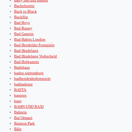
Baby lass uns impfen
Bachelorette
Back to Black
Backflip
Bad Boys
Bad Bunny
Bad Gastein
Bad Habits London
Bad Hersfelder Festspiele
Bad Hindelang
Bad Hindelang Viehscheid
Bad Hofgastein
Badehaus
baden würtemberg
badhersfelderfestspiele
badmalente
BAFTA
baggies
bags
BAHN UND BAXI
Bahrein
Bal Ormani
Balaton Park
Bâle