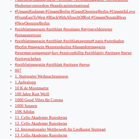
#hubertavonroedern #handicapinternational
#UmamiKudamm #UmamiBerlin #GrandOpeningBerlin #UmamiIsLove
#FromEastToWest #BlackWithATouchOfRed #UmamiNoumiBless
#NewOpeningBerlin
#zeitblattmagazin #zeitblatt #positano #mytraveldesigner
#pinapanettone
#zeitblattmagazin #zeitblatt #zeitblattagentur# paris #wiesbaden
#berlin #magazin #kunstunkultur #dasanderemagazin
#uwemarcusmagnusrykov #enricophillip #zeitblatttv #zeitung #news
#zeitgeschehen
#zeitblattmagazin #zeitblatt #zeitung #news
007
1. Stuttgarter Weihnachtssingen
1.Aufgalopp
10 K de Montmartre
100 Jahre Kurt Weill
1000 Good Vibes für Corona
1000 Sonnen
10K Adidas
11. Cello Akademie Rutesheim
12. Cello Akademie Rutesheim
12. Internationaler Wettbewerb für Liedkunst Stuttgart
13. Cello Akademie Rutesheim