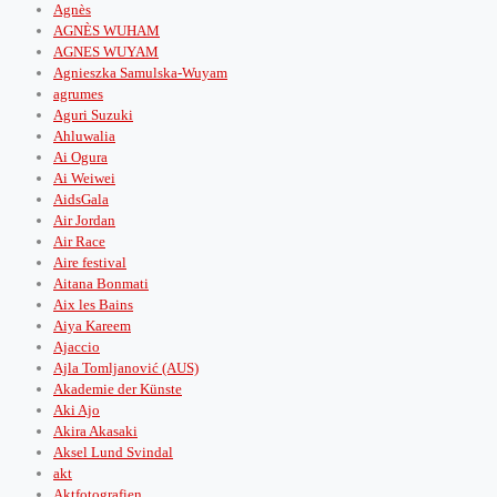
Agnès
AGNÈS WUHAM
AGNES WUYAM
Agnieszka Samulska-Wuyam
agrumes
Aguri Suzuki
Ahluwalia
Ai Ogura
Ai Weiwei
AidsGala
Air Jordan
Air Race
Aire festival
Aitana Bonmati
Aix les Bains
Aiya Kareem
Ajaccio
Ajla Tomljanović (AUS)
Akademie der Künste
Aki Ajo
Akira Akasaki
Aksel Lund Svindal
akt
Aktfotografien