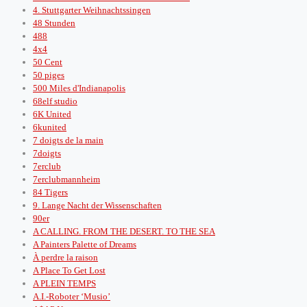
4. Stuttgarter Weihnachtssingen
48 Stunden
488
4x4
50 Cent
50 piges
500 Miles d'Indianapolis
68elf studio
6K United
6kunited
7 doigts de la main
7doigts
7erclub
7erclubmannheim
84 Tigers
9. Lange Nacht der Wissenschaften
90er
A CALLING. FROM THE DESERT. TO THE SEA
A Painters Palette of Dreams
À perdre la raison
A Place To Get Lost
A PLEIN TEMPS
A.I.-Roboter ‘Musio’