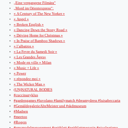
„Eine vergangene Filmära“
„Mord im Orientexpress“:
« A Century of The New Yorker »
« Angel »
« Broken English »
« Dancing Down the Stony Road »
« Driving Home for Christmas »
« In Praise of Bamboo Shadows »
« l’albatros »
« La Fevre du Samedi Soir »
« Les Grandes Âges»
« Mode en ville » Milan
« Music + Life »
« Power
« répondez moi »
« The Wicker Man »
(UN)NATURAL BODIES
#cuccinazyklus
#gardengames #luvolano #familymatch #dreamydress #luisabeccaria
#GemäldegalerieAlteMeister und #skdmuseum
#Madsen
#meetoo
#Rogers
#smcmodelmanagement #zeitblatt #zeitblattmagazin #nicoleatieno