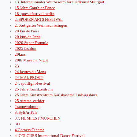
13. Internationaler Wettbewerb für Liedkunst Stuttgart
15 Jahre Gauthier Dance
18. poesiefestival berlin
2. SPOKEN ARTS FESTIVAL
2. Stuttgarter Weihnachtssingen
20 km de Paris
20 kms de Paris
2020 Super Formula
2025 fashion
20kms
20th Museum Night
23
24 heures du Mans
24-MAL PROST!
24. spotlight-Festival
25 Jahre Kunstzentrum
25 Jahre Kunstzentrum Karlskaserne Ludwigsburg
25-xtreme-verbier
2raumwohnung
3. SyltArtFair
37. FILMFEST MÜNCHEN
3D
4 Corners Cinema
4. COLOURS International Dance Festival