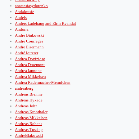
anastasiasydorenko
Andalousie
Andels
Anders Ladehaug and Eirin Kvandal
Andorra
Andre Biakowski
André Courrèges
Andre Eisermann
André lotterer
Andrea Dovizioso
Andrea Droemont
Andrea Iannone
Andrea Mikkelsen
Andrea Radermacher-Mennicken
andreaberg
Andreas Brehme
Andreas Hykade
Andreas John
Andreas Kronthaler
Andreas Mikkelsen
Andreas Robens
Andreas Tussing
AndreBiakowski