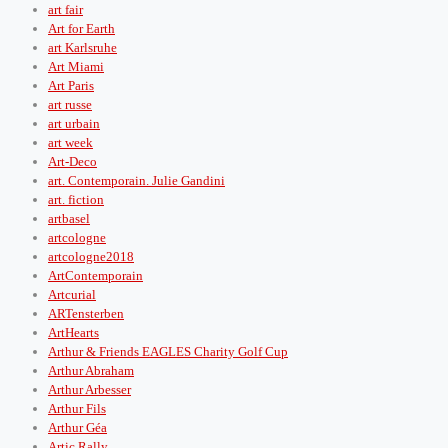
art fair
Art for Earth
art Karlsruhe
Art Miami
Art Paris
art russe
art urbain
art week
Art-Deco
art. Contemporain. Julie Gandini
art. fiction
artbasel
artcologne
artcologne2018
ArtContemporain
Artcurial
ARTensterben
ArtHearts
Arthur & Friends EAGLES Charity Golf Cup
Arthur Abraham
Arthur Arbesser
Arthur Fils
Arthur Géa
Artic Rally