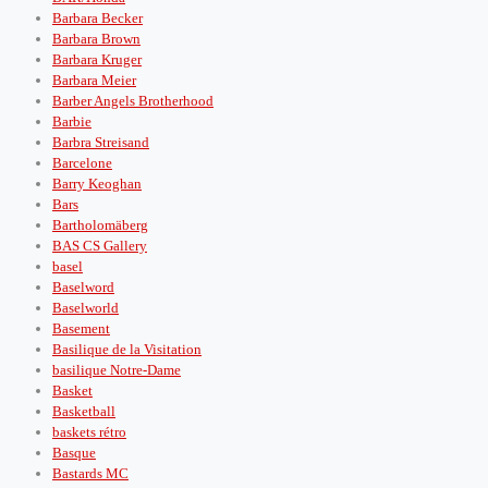
Barbara Becker
Barbara Brown
Barbara Kruger
Barbara Meier
Barber Angels Brotherhood
Barbie
Barbra Streisand
Barcelone
Barry Keoghan
Bars
Bartholomäberg
BAS CS Gallery
basel
Baselword
Baselworld
Basement
Basilique de la Visitation
basilique Notre-Dame
Basket
Basketball
baskets rétro
Basque
Bastards MC