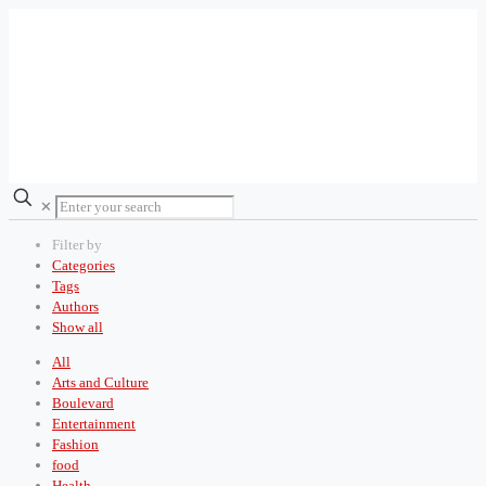
✕
Filter by
Categories
Tags
Authors
Show all
All
Arts and Culture
Boulevard
Entertainment
Fashion
food
Health