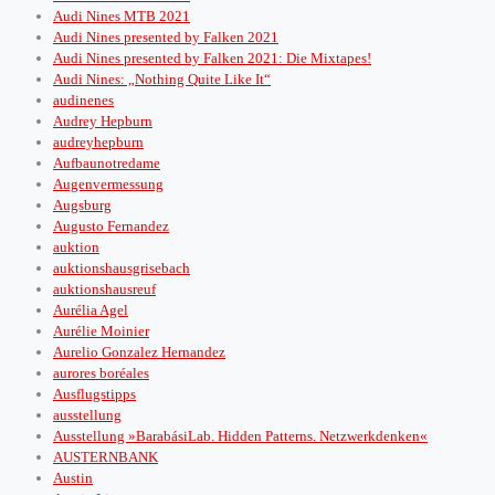
Audi Nines MTB 2021
Audi Nines presented by Falken 2021
Audi Nines presented by Falken 2021: Die Mixtapes!
Audi Nines: „Nothing Quite Like It“
audinenes
Audrey Hepburn
audreyhepburn
Aufbaunotredame
Augenvermessung
Augsburg
Augusto Fernandez
auktion
auktionshausgrisebach
auktionshausreuf
Aurélia Agel
Aurélie Moinier
Aurelio Gonzalez Hernandez
aurores boréales
Ausflugstipps
ausstellung
Ausstellung »BarabásiLab. Hidden Patterns. Netzwerkdenken«
AUSTERNBANK
Austin