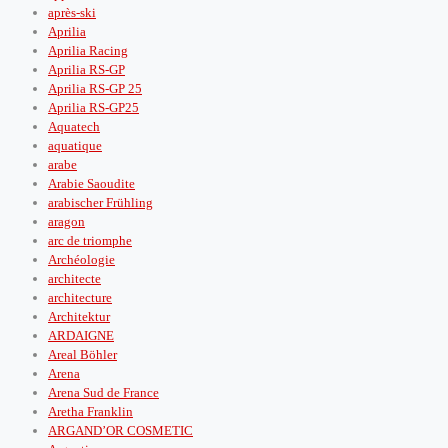
après‑ski
Aprilia
Aprilia Racing
Aprilia RS-GP
Aprilia RS-GP 25
Aprilia RS-GP25
Aquatech
aquatique
arabe
Arabie Saoudite
arabischer Frühling
aragon
arc de triomphe
Archéologie
architecte
architecture
Architektur
ARDAIGNE
Areal Böhler
Arena
Arena Sud de France
Aretha Franklin
ARGAND’OR COSMETIC