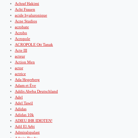
Achraf Hakimi
Acht Frauen
acide hyaluronique
Acne Studios
acrobate
Acrobo
Acropole
ACROPOLE Ott Tanak
Acte III
acteur
Action Men
actor
actrice
Ada Hegerberg
Adam et Ève
Addis Abeba Deutschland
Adel
Adel Tawil
Adidas
Adidas 10k
ADIEU IHR IDIOTEN!
Adil El Arbi
Admiralspalast