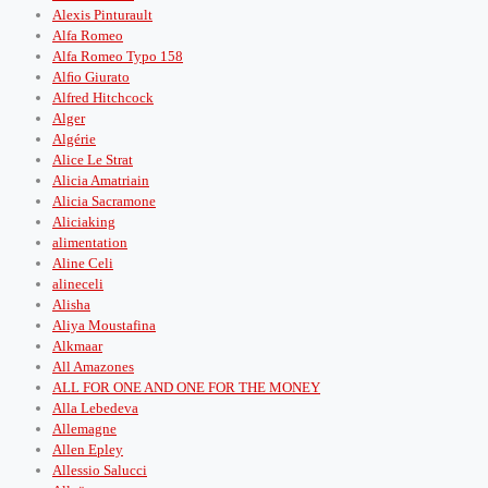
Alexis Pinturault
Alfa Romeo
Alfa Romeo Typo 158
Alﬁo Giurato
Alfred Hitchcock
Alger
Algérie
Alice Le Strat
Alicia Amatriain
Alicia Sacramone
Aliciaking
alimentation
Aline Celi
alineceli
Alisha
Aliya Moustafina
Alkmaar
All Amazones
ALL FOR ONE AND ONE FOR THE MONEY
Alla Lebedeva
Allemagne
Allen Epley
Allessio Salucci