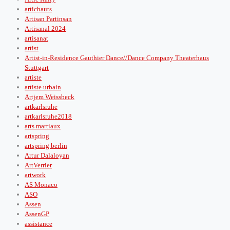
artichauts
Artisan Partinsan
Artisanal 2024
artisanat
artist
Artist-in-Residence Gauthier Dance//Dance Company Theaterhaus
Stuttgart
artiste
artiste urbain
Artjem Weissbeck
artkarlsruhe
artkarlsruhe2018
arts martiaux
artspring
artspring berlin
Artur Dalaloyan
ArtVerrier
artwork
AS Monaco
ASO
Assen
AssenGP
assistance