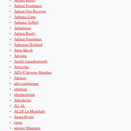
Adrain Brody
Adrian Fourmaux
Adrian Van Beveren
Adriana Lima
Adriano Toffoli
Adriatique
Adrien Brody
Adrien Fourmaux
Adrienne Bolland
Adut Akech
Advaita
Aerith Gainsborough
Aérocène
AES+F Inverso Mundus
Afrique
afro-caribéenne
afrobeat
afrofuturisme
Aftershokz
AG.AL
AG2R La Mondiale
Agata Byrne
agate
agence Magnum