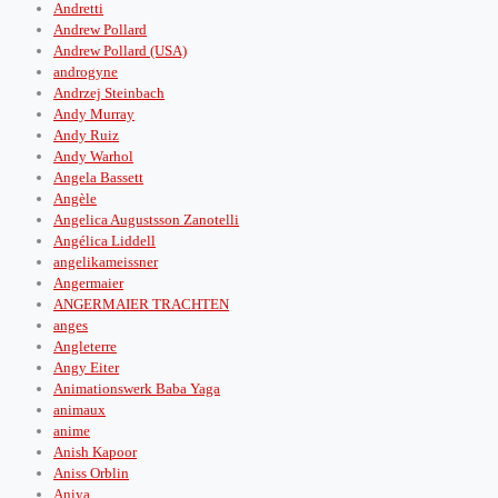
Andretti
Andrew Pollard
Andrew Pollard (USA)
androgyne
Andrzej Steinbach
Andy Murray
Andy Ruiz
Andy Warhol
Angela Bassett
Angèle
Angelica Augustsson Zanotelli
Angélica Liddell
angelikameissner
Angermaier
ANGERMAIER TRACHTEN
anges
Angleterre
Angy Eiter
Animationswerk Baba Yaga
animaux
anime
Anish Kapoor
Aniss Orblin
Aniya