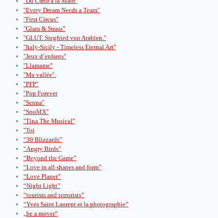
"Du Cœur à la Main"
"Every Dream Needs a Team"
"First Circus"
"Glam & Strass"
"GLUT. Siegfried von Arabien."
"Italy-Sicily - Timeless Eternal Art"
"Jeux d’enfants"
"Llamame"
"Ma vallée".
"PFP"
"Pop Forever
"Senna"
"SnoMX"
"Tina The Musical"
"Toi
“30 Blizzards”
“Angry Birds”
“Beyond the Game”
“Love in all shapes and form”
“Love Planet”
“Night Light”
“tourists and terrorists”
“Yves Saint Laurent et la photographie”
„be a mover“