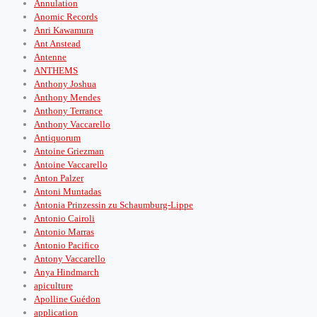
Annulation
Anomic Records
Anri Kawamura
Ant Anstead
Antenne
ANTHEMS
Anthony Joshua
Anthony Mendes
Anthony Terrance
Anthony Vaccarello
Antiquorum
Antoine Griezman
Antoine Vaccarello
Anton Palzer
Antoni Muntadas
Antonia Prinzessin zu Schaumburg-Lippe
Antonio Cairoli
Antonio Marras
Antonio Pacifico
Antony Vaccarello
Anya Hindmarch
apiculture
Apolline Guédon
application