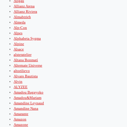
Allgäu
Allianz Arena
Allianz Riviera
Almabtrieb
Almeda
Alp-Con
Alpes
Alphabeta Sygma
Alpine
Alsace
alsteratelier
Altana Bonmatí
Alternate Universe
altorilievo
Alvaro Bautista
Alvin
ALYZEE
Amadou Bagayoko
Amadou&Mariam
Amandine Leynaud
Amandine Nana
Amarante
Amazon
Amazone