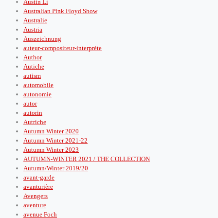
Austin Li
Australian Pink Floyd Show
Australie
Austria
Auszeichnung
auteur-compositeur-interprète
Author
Autiche
autism
automobile
autonomie
autor
autorin
Autriche
Autumn Winter 2020
Autumn Winter 2021-22
Autumn Winter 2023
AUTUMN-WINTER 2021 / THE COLLECTION
Autumn/Winter 2019/20
avant-garde
avanturière
Avengers
aventure
avenue Foch