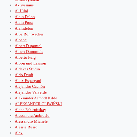
Aktivismus
Al-Hilal
Alain Delon
Alain Prost
Alaindelon
Alba Rohrwacher
Albenc
Albert Dupontel
Albert Dupontels
Alberto Puig
Albon und Lawson
Aldekas Studio
Aldo Drudi
Aleix Espargaró
Alejandro Cachón
Alejandro Valverde
Aleksander Aamodt Kilde
ALEKSANDER GLIWIŃSKI
Alena Pahirnitskay
Alessandra Ambrosio
Alessandro Michele
Alessia Russo
Alex