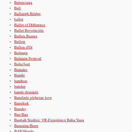
Balenciaga
Bali
Ballaugh Bridge
ballet
Ballet of Difference
Ballet Revolución
Ballets Russes
Ballett
Ballon d'Or
Balmain
Balmain Festival
Baluchori
Bamako
Bambi
bambou
bandas
bande dessinée
Bandinfo plebeian love
Bangkok
Bansky
Bao Bao
Baobab Studios: VR-Experience Baba Yaga
Baqueira-Beret
BAR/Honda