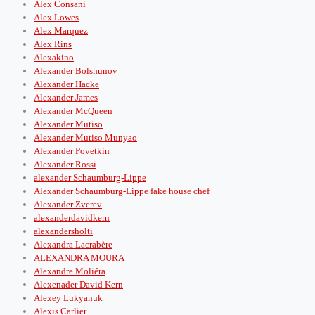
Alex Consani
Alex Lowes
Alex Marquez
Alex Rins
Alexakino
Alexander Bolshunov
Alexander Hacke
Alexander James
Alexander McQueen
Alexander Mutiso
Alexander Mutiso Munyao
Alexander Povetkin
Alexander Rossi
alexander Schaumburg-Lippe
Alexander Schaumburg-Lippe fake house chef
Alexander Zverev
alexanderdavidkern
alexandersholti
Alexandra Lacrabère
ALEXANDRA MOURA
Alexandre Moliéra
Alexenader David Kern
Alexey Lukyanuk
Alexis Carlier