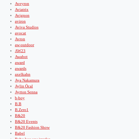
Aveyron
Aviatrix
Avignon
aviron
Aviva Studios
avocat
Avron
aw-outdoor
AW23
Awabot
award
awards
axelkahn
Aya Nakamura
Aylin Öcal
Ayrton Senna
b-boy
B.B
B.Zero1
B&20
B&20 Events
B&20 Fashion Show
Babel