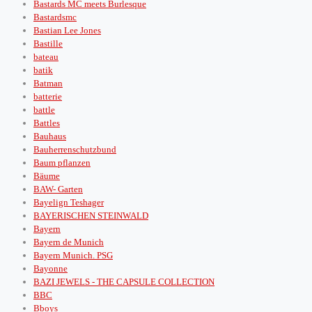
Bastards MC meets Burlesque
Bastardsmc
Bastian Lee Jones
Bastille
bateau
batik
Batman
batterie
battle
Battles
Bauhaus
Bauherrenschutzbund
Baum pflanzen
Bäume
BAW- Garten
Bayelign Teshager
BAYERISCHEN STEINWALD
Bayern
Bayern de Munich
Bayern Munich. PSG
Bayonne
BAZI JEWELS - THE CAPSULE COLLECTION
BBC
Bboys