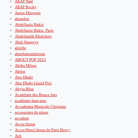
A$AP Nast
A$AP Rocky
Aaron Durogati
abandon
Abdellaziz Bakiz
Abdellaziz Bakiz. Paris
Abdelmalik Khalokov
Abdi Nageeye
abeille
abnehmenmittorte
ABOUT POP 2023
Abrha Milaw
Abriss
Abu Dhabi
Abu Dhabi Grand Prix
Abyss Blue
Académie des Beaux Arts
académie française
Accademia Musicale Chigiana
accessoires de plage
accident
Accor Arena
Accor Hotel Arena de Paris Bercy.
Ach