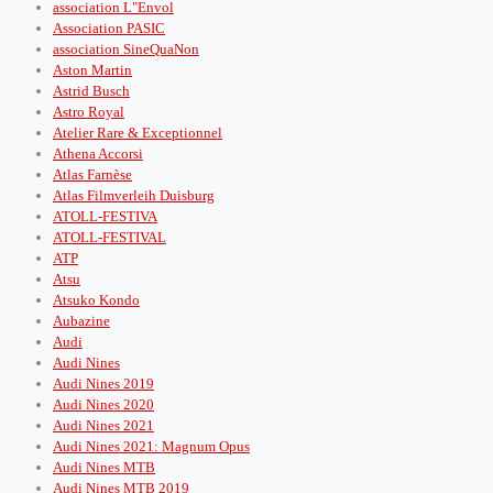
association L"Envol
Association PASIC
association SineQuaNon
Aston Martin
Astrid Busch
Astro Royal
Atelier Rare & Exceptionnel
Athena Accorsi
Atlas Farnèse
Atlas Filmverleih Duisburg
ATOLL-FESTIVA
ATOLL-FESTIVAL
ATP
Atsu
Atsuko Kondo
Aubazine
Audi
Audi Nines
Audi Nines 2019
Audi Nines 2020
Audi Nines 2021
Audi Nines 2021: Magnum Opus
Audi Nines MTB
Audi Nines MTB 2019