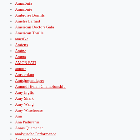
Amazônia
Amazonie
Ambroise Bonfils
Amelia Earhart
American Doctors Gala
American Thrills
amerika
Amiens
Amine
Amma
AMOR FATI
amour
Amsterdam
Amtsjugendlager
Amundi Evian Championship
Amy Inglis
Amy Shark
Amy Wang
Amy Winehouse
Ana
Ana Padurariu
Anaïs Quemener
analytische Performance
Anastasia May