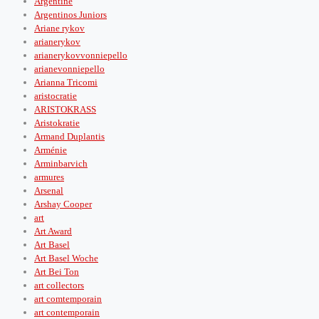
Argentine
Argentinos Juniors
Ariane rykov
arianerykov
arianerykovvonniepello
arianevonniepello
Arianna Tricomi
aristocratie
ARISTOKRASS
Aristokratie
Armand Duplantis
Arménie
Arminbarvich
armures
Arsenal
Arshay Cooper
art
Art Award
Art Basel
Art Basel Woche
Art Bei Ton
art collectors
art comtemporain
art contemporain