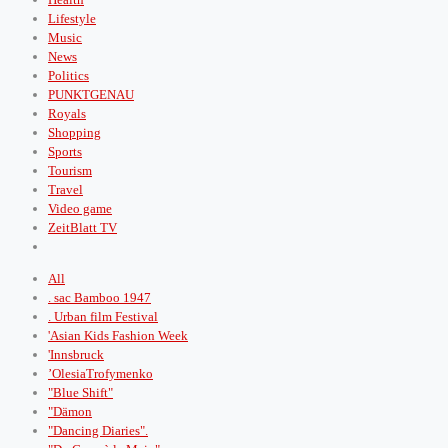
Lifestyle
Music
News
Politics
PUNKTGENAU
Royals
Shopping
Sports
Tourism
Travel
Video game
ZeitBlatt TV
All
. sac Bamboo 1947
. Urban film Festival
'Asian Kids Fashion Week
'Innsbruck
’OlesiaTrofymenko
"Blue Shift"
"Dämon
"Dancing Diaries".