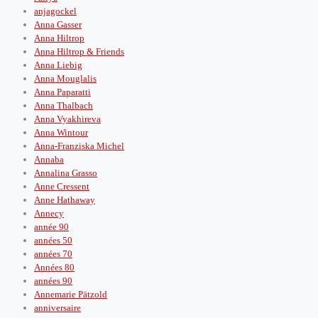
anjagockel
Anna Gasser
Anna Hiltrop
Anna Hiltrop & Friends
Anna Liebig
Anna Mouglalis
Anna Paparatti
Anna Thalbach
Anna Vyakhireva
Anna Wintour
Anna-Franziska Michel
Annaba
Annalina Grasso
Anne Cressent
Anne Hathaway
Annecy
année 90
années 50
années 70
Années 80
années 90
Annemarie Pätzold
anniversaire