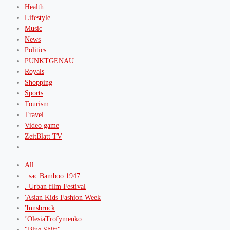
Health
Lifestyle
Music
News
Politics
PUNKTGENAU
Royals
Shopping
Sports
Tourism
Travel
Video game
ZeitBlatt TV
All
. sac Bamboo 1947
. Urban film Festival
'Asian Kids Fashion Week
'Innsbruck
’OlesiaTrofymenko
"Blue Shift"