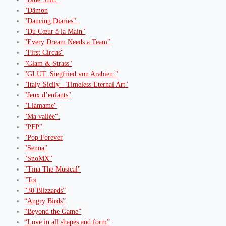
"Dämon
"Dancing Diaries".
"Du Cœur à la Main"
"Every Dream Needs a Team"
"First Circus"
"Glam & Strass"
"GLUT. Siegfried von Arabien."
"Italy-Sicily - Timeless Eternal Art"
"Jeux d’enfants"
"Llamame"
"Ma vallée".
"PFP"
"Pop Forever
"Senna"
"SnoMX"
"Tina The Musical"
"Toi
“30 Blizzards”
“Angry Birds”
“Beyond the Game”
“Love in all shapes and form”