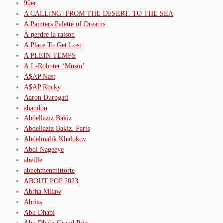
90er
A CALLING. FROM THE DESERT. TO THE SEA
A Painters Palette of Dreams
À perdre la raison
A Place To Get Lost
A PLEIN TEMPS
A.I.-Roboter ‘Musio’
A$AP Nast
A$AP Rocky
Aaron Durogati
abandon
Abdellaziz Bakiz
Abdellaziz Bakiz. Paris
Abdelmalik Khalokov
Abdi Nageeye
abeille
abnehmenmittorte
ABOUT POP 2023
Abrha Milaw
Abriss
Abu Dhabi
Abu Dhabi Grand Prix