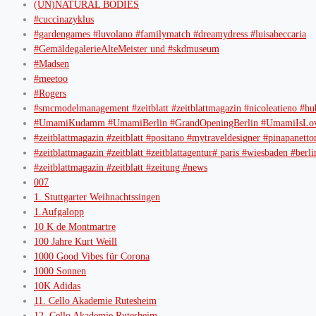
(UN)NATURAL BODIES
#cuccinazyklus
#gardengames #luvolano #familymatch #dreamydress #luisabeccaria
#GemäldegalerieAlteMeister und #skdmuseum
#Madsen
#meetoo
#Rogers
#smcmodelmanagement #zeitblatt #zeitblattmagazin #nicoleatieno #hu
#UmamiKudamm #UmamiBerlin #GrandOpeningBerlin #UmamiIsLov
#zeitblattmagazin #zeitblatt #positano #mytraveldesigner #pinapanetto
#zeitblattmagazin #zeitblatt #zeitblattagentur# paris #wiesbaden #b
#zeitblattmagazin #zeitblatt #zeitung #news
007
1. Stuttgarter Weihnachtssingen
1.Aufgalopp
10 K de Montmartre
100 Jahre Kurt Weill
1000 Good Vibes für Corona
1000 Sonnen
10K Adidas
11. Cello Akademie Rutesheim
12. Cello Akademie Rutesheim