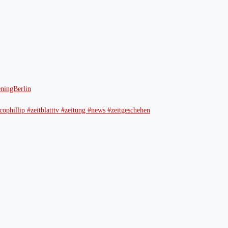
ingBerlin
ophillip #zeitblatttv #zeitung #news #zeitgeschehen