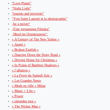
“Love Planet”
“Night Light”
“tourists and terrorists”
“Yves Saint Laurent et la photographie”
„be a mover“
„Eine vergangene Filmära“
„Mord im Orientexpress“:
« A Century of The New Yorker »
« Angel »
« Broken English »
« Dancing Down the Stony Road »
« Driving Home for Christmas »
« In Praise of Bamboo Shadows »
« l’albatros »
« La Fevre du Samedi Soir »
« Les Grandes Âges»
« Mode en ville » Milan
« Music + Life »
« Power
« répondez moi »
« The Wicker Man »