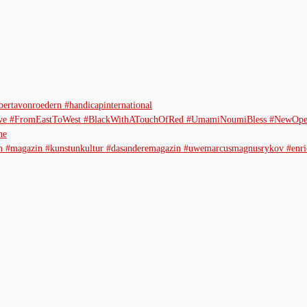
bertavonroedern #handicapinternational
e #FromEastToWest #BlackWithATouchOfRed #UmamiNoumiBless #NewOpen
ne
erlin #magazin #kunstunkultur #dasanderemagazin #uwemarcusmagnusrykov #enric