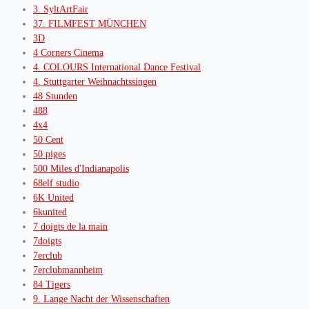
3. SyltArtFair
37. FILMFEST MÜNCHEN
3D
4 Corners Cinema
4. COLOURS International Dance Festival
4. Stuttgarter Weihnachtssingen
48 Stunden
488
4x4
50 Cent
50 piges
500 Miles d'Indianapolis
68elf studio
6K United
6kunited
7 doigts de la main
7doigts
7erclub
7erclubmannheim
84 Tigers
9. Lange Nacht der Wissenschaften