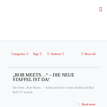
Categories
Tags
Authors
Show all
„ROB MEETS…“ – DIE NEUE
STAFFEL IST DA!
Die Serie „Rob Meets…” kehrt mit ihrer vierten Staffel auf Red
Bull TV zurück
Read more