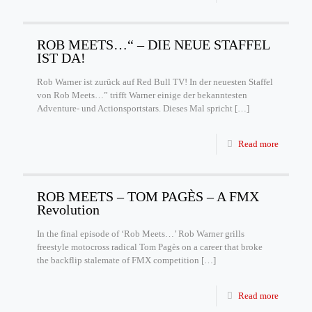
ROB MEETS…“ – DIE NEUE STAFFEL
IST DA!
Rob Warner ist zurück auf Red Bull TV! In der neuesten Staffel
von Rob Meets…” trifft Warner einige der bekanntesten
Adventure- und Actionsportstars. Dieses Mal spricht
[…]
Read more
ROB MEETS – TOM PAGÈS – A FMX
Revolution
In the final episode of ‘Rob Meets…’ Rob Warner grills
freestyle motocross radical Tom Pagès on a career that broke
the backflip stalemate of FMX competition
[…]
Read more