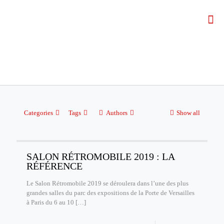
Categories
Tags
Authors
Show all
SALON RÉTROMOBILE 2019 : LA
RÉFÉRENCE
Le Salon Rétromobile 2019 se déroulera dans l’une des plus
grandes salles du parc des expositions de la Porte de Versailles
à Paris du 6 au 10
[…]