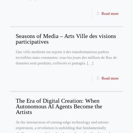
Read more
Seasons of Media – Arts Ville des visions
participatives
Une ville moderne est sujette à des transformations parfois
invisibles mais constantes: tous les jours des milliers de flux de
données sont produits, collectés et partagés.
[…]
Read more
The Era of Digital Creation: When
Autonomous AI Agents Become the
Artists
At the intersection of cutting-edge technology and artistic
expression, a revolution is unfolding that fundamentally