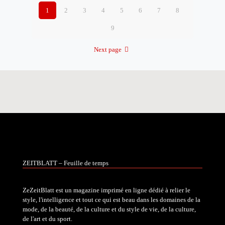
1
2
3
4
5
6
7
8
9
Next page
ZEITBLATT – Feuille de temps
ZeZeitBlatt est un magazine imprimé en ligne dédié à relier le
style, l'intelligence et tout ce qui est beau dans les domaines de la
mode, de la beauté, de la culture et du style de vie, de la culture,
de l'art et du sport.