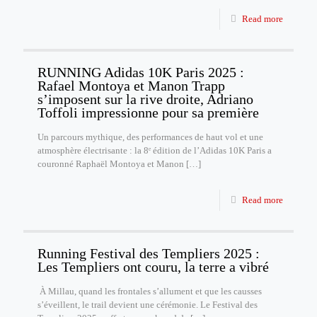
Read more
RUNNING Adidas 10K Paris 2025 :
Rafael Montoya et Manon Trapp
s’imposent sur la rive droite, Adriano
Toffoli impressionne pour sa première
Un parcours mythique, des performances de haut vol et une
atmosphère électrisante : la 8ᵉ édition de l’Adidas 10K Paris a
couronné Raphaël Montoya et Manon
[…]
Read more
Running Festival des Templiers 2025 :
Les Templiers ont couru, la terre a vibré
À Millau, quand les frontales s’allument et que les causses
s’éveillent, le trail devient une cérémonie. Le Festival des