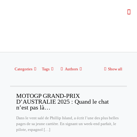
Categories
Tags
Authors
Show all
MOTOGP GRAND-PRIX
D’AUSTRALIE 2025 : Quand le chat
n’est pas là…
Dans le vent salé de Phillip Island, a écrit l’une des plus belles
pages de sa jeune carrière. En signant un week-end parfait, le
pilote, espagnol
[…]