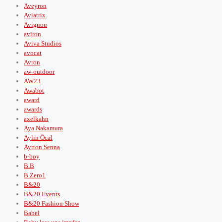
Aveyron
Aviatrix
Avignon
aviron
Aviva Studios
avocat
Avron
aw-outdoor
AW23
Awabot
award
awards
axelkahn
Aya Nakamura
Aylin Öcal
Ayrton Senna
b-boy
B.B
B.Zero1
B&20
B&20 Events
B&20 Fashion Show
Babel