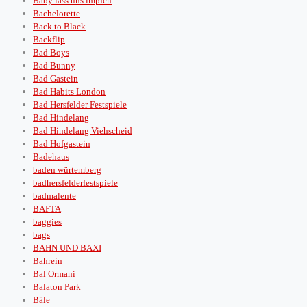
Baby lass uns impfen
Bachelorette
Back to Black
Backflip
Bad Boys
Bad Bunny
Bad Gastein
Bad Habits London
Bad Hersfelder Festspiele
Bad Hindelang
Bad Hindelang Viehscheid
Bad Hofgastein
Badehaus
baden würtemberg
badhersfelderfestspiele
badmalente
BAFTA
baggies
bags
BAHN UND BAXI
Bahrein
Bal Ormani
Balaton Park
Bâle