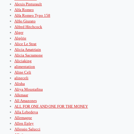
Alexis Pinturault
Alfa Romeo
Alfa Romeo Typo 158
Alﬁo Giurato
Alfred Hitchcock
Alger
Algérie
Alice Le Strat
Alicia Amatriain
Alicia Sacramone
Aliciaking
alimentation
Aline Celi
alineceli
Alisha
Aliya Moustafina
Alkmaar
All Amazones
ALL FOR ONE AND ONE FOR THE MONEY
Alla Lebedeva
Allemagne
Allen Epley
Allessio Salucci