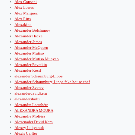
Alex Consani
Alex Lowes
Alex Marquez
Alex Rins
Alexakino
Alexander Bolshunov
Alexander Hacke
Alexander James
Alexander McQueen
Alexander Mutiso
Alexander Mutiso Munyao
Alexander Povetkin
Alexander Rossi
alexander Schaumburg-Lippe
Alexander Schaumburg-Lippe fake house chef
Alexander Zverev
alexanderdavidkern
alexandersholti
Alexandra Lacrabère
ALEXANDRA MOURA
Alexandre Moliéra
Alexenader David Kern
Alexey Lukyanuk
Alexis Carlier