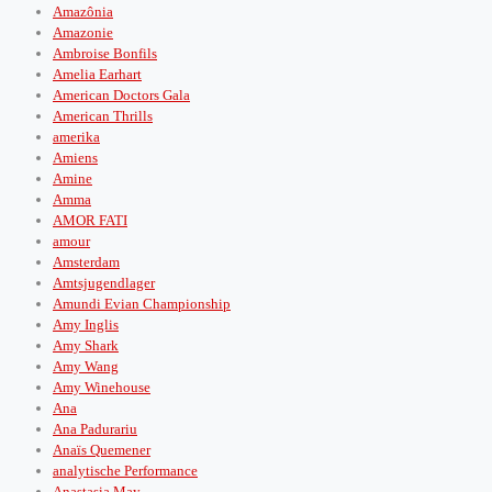
Amazônia
Amazonie
Ambroise Bonfils
Amelia Earhart
American Doctors Gala
American Thrills
amerika
Amiens
Amine
Amma
AMOR FATI
amour
Amsterdam
Amtsjugendlager
Amundi Evian Championship
Amy Inglis
Amy Shark
Amy Wang
Amy Winehouse
Ana
Ana Padurariu
Anaïs Quemener
analytische Performance
Anastasia May