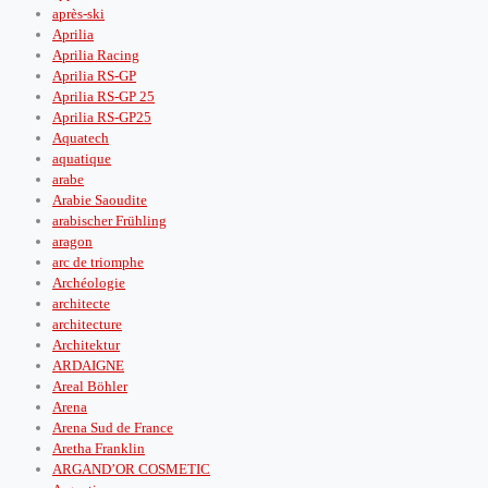
après‑ski
Aprilia
Aprilia Racing
Aprilia RS-GP
Aprilia RS-GP 25
Aprilia RS-GP25
Aquatech
aquatique
arabe
Arabie Saoudite
arabischer Frühling
aragon
arc de triomphe
Archéologie
architecte
architecture
Architektur
ARDAIGNE
Areal Böhler
Arena
Arena Sud de France
Aretha Franklin
ARGAND’OR COSMETIC