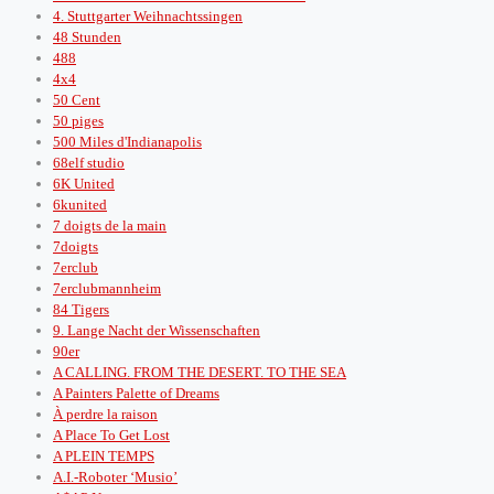
4. Stuttgarter Weihnachtssingen
48 Stunden
488
4x4
50 Cent
50 piges
500 Miles d'Indianapolis
68elf studio
6K United
6kunited
7 doigts de la main
7doigts
7erclub
7erclubmannheim
84 Tigers
9. Lange Nacht der Wissenschaften
90er
A CALLING. FROM THE DESERT. TO THE SEA
A Painters Palette of Dreams
À perdre la raison
A Place To Get Lost
A PLEIN TEMPS
A.I.-Roboter ‘Musio’