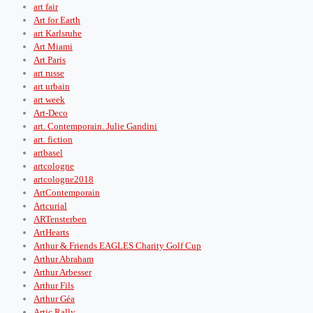
art fair
Art for Earth
art Karlsruhe
Art Miami
Art Paris
art russe
art urbain
art week
Art-Deco
art. Contemporain. Julie Gandini
art. fiction
artbasel
artcologne
artcologne2018
ArtContemporain
Artcurial
ARTensterben
ArtHearts
Arthur & Friends EAGLES Charity Golf Cup
Arthur Abraham
Arthur Arbesser
Arthur Fils
Arthur Géa
Artic Rally