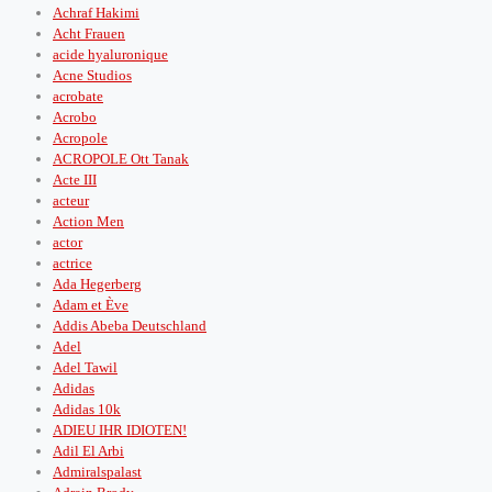
Achraf Hakimi
Acht Frauen
acide hyaluronique
Acne Studios
acrobate
Acrobo
Acropole
ACROPOLE Ott Tanak
Acte III
acteur
Action Men
actor
actrice
Ada Hegerberg
Adam et Ève
Addis Abeba Deutschland
Adel
Adel Tawil
Adidas
Adidas 10k
ADIEU IHR IDIOTEN!
Adil El Arbi
Admiralspalast