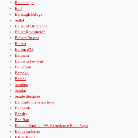
Balenciaga
Bali
Ballaugh Bridge
ballet
Ballet of Difference
Ballet Revolución
Ballets Russes
Ballett
Ballon d'Or
Balmain
Balmain Festival
Baluchori
Bamako
Bambi
bambou
bandas
bande dessinée
Bandinfo plebeian love
Bangkok
Bansky
Bao Bao
Baobab Studios: VR-Experience Baba Yaga
Baqueira-Beret
BAR/Honda