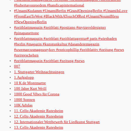
#hubertavonroedern #handicapinternational
#UmamiKudamm #UmamiBerlin #GrandOpeningBerlin #UmamiIsLove
#FromEastToWest #BlackWithATouchOfRed #UmamiNoumiBless
#NewOpeningBerlin
#zeitblattmagazin #zeitblatt #positano #mytraveldesigner
#pinapanettone
#zeitblattmagazin #zeitblatt #zeitblattagentur# paris #wiesbaden
#berlin #magazin #kunstunkultur #dasanderemagazin
#uwemarcusmagnusrykov #enricophillip #zeitblatttv #zeitung #news
#zeitgeschehen
#zeitblattmagazin #zeitblatt #zeitung #news
007
1. Stuttgarter Weihnachtssingen
1.Aufgalopp
10 K de Montmartre
100 Jahre Kurt Weill
1000 Good Vibes für Corona
1000 Sonnen
10K Adidas
11. Cello Akademie Rutesheim
12. Cello Akademie Rutesheim
12. Internationaler Wettbewerb für Liedkunst Stuttgart
13. Cello Akademie Rutesheim