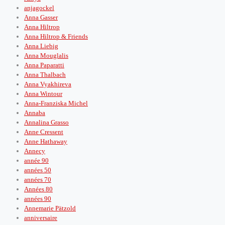
anjagockel
Anna Gasser
Anna Hiltrop
Anna Hiltrop & Friends
Anna Liebig
Anna Mouglalis
Anna Paparatti
Anna Thalbach
Anna Vyakhireva
Anna Wintour
Anna-Franziska Michel
Annaba
Annalina Grasso
Anne Cressent
Anne Hathaway
Annecy
année 90
années 50
années 70
Années 80
années 90
Annemarie Pätzold
anniversaire