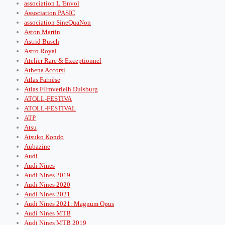
association L"Envol
Association PASIC
association SineQuaNon
Aston Martin
Astrid Busch
Astro Royal
Atelier Rare & Exceptionnel
Athena Accorsi
Atlas Farnèse
Atlas Filmverleih Duisburg
ATOLL-FESTIVA
ATOLL-FESTIVAL
ATP
Atsu
Atsuko Kondo
Aubazine
Audi
Audi Nines
Audi Nines 2019
Audi Nines 2020
Audi Nines 2021
Audi Nines 2021: Magnum Opus
Audi Nines MTB
Audi Nines MTB 2019