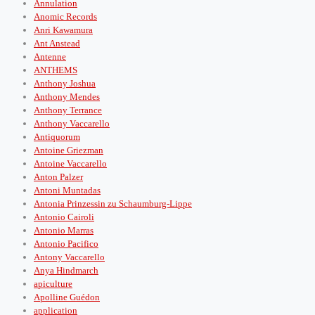
Annulation
Anomic Records
Anri Kawamura
Ant Anstead
Antenne
ANTHEMS
Anthony Joshua
Anthony Mendes
Anthony Terrance
Anthony Vaccarello
Antiquorum
Antoine Griezman
Antoine Vaccarello
Anton Palzer
Antoni Muntadas
Antonia Prinzessin zu Schaumburg-Lippe
Antonio Cairoli
Antonio Marras
Antonio Pacifico
Antony Vaccarello
Anya Hindmarch
apiculture
Apolline Guédon
application