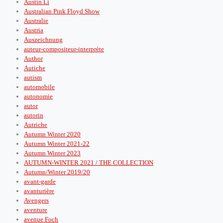
Austin Li
Australian Pink Floyd Show
Australie
Austria
Auszeichnung
auteur-compositeur-interprète
Author
Autiche
autism
automobile
autonomie
autor
autorin
Autriche
Autumn Winter 2020
Autumn Winter 2021-22
Autumn Winter 2023
AUTUMN-WINTER 2021 / THE COLLECTION
Autumn/Winter 2019/20
avant-garde
avanturière
Avengers
aventure
avenue Foch