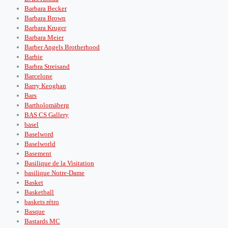
Barbara Becker
Barbara Brown
Barbara Kruger
Barbara Meier
Barber Angels Brotherhood
Barbie
Barbra Streisand
Barcelone
Barry Keoghan
Bars
Bartholomäberg
BAS CS Gallery
basel
Baselword
Baselworld
Basement
Basilique de la Visitation
basilique Notre-Dame
Basket
Basketball
baskets rétro
Basque
Bastards MC