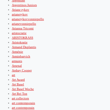
Argentine
Argentinos Juniors
Ariane rykov
arianerykov
arianerykovvonniepello
arianevonniepello
Arianna Tricomi
aristocratie
ARISTOKRASS
Aristokratie
Armand Duplantis
Arménie
Arminbarvich
armures
Arsenal
Arshay Cooper
art
Art Award
Art Basel
Art Basel Woche
Art Bei Ton
art collectors
art comtemporain
art contemporain