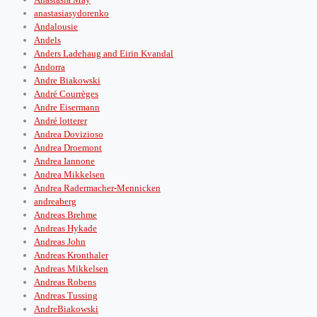
anastasiasydorenko
Andalousie
Andels
Anders Ladehaug and Eirin Kvandal
Andorra
Andre Biakowski
André Courrèges
Andre Eisermann
André lotterer
Andrea Dovizioso
Andrea Droemont
Andrea Iannone
Andrea Mikkelsen
Andrea Radermacher-Mennicken
andreaberg
Andreas Brehme
Andreas Hykade
Andreas John
Andreas Kronthaler
Andreas Mikkelsen
Andreas Robens
Andreas Tussing
AndreBiakowski