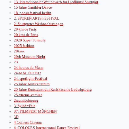
13. Internationaler Wettbewerb für Liedkunst Stuttgart
15 Jahre Gauthier Dance
18. poesiefestival berlin
2. SPOKEN ARTS FESTIVAL
2. Stuttgarter Weihnachtssingen
20 km de Paris
20 kms de Paris
2020 Super Formula
2025 fashion
20kms
20th Museum Night
23
24 heures du Mans
24-MAL PROST!
24. spotlight-Festival
25 Jahre Kunstzentrum
25 Jahre Kunstzentrum Karlskaserne Ludwigsburg
25-xtreme-verbier
2raumwohnung
3. SyltArtFair
37. FILMFEST MÜNCHEN
3D
4 Corners Cinema
4. COLOURS International Dance Festival