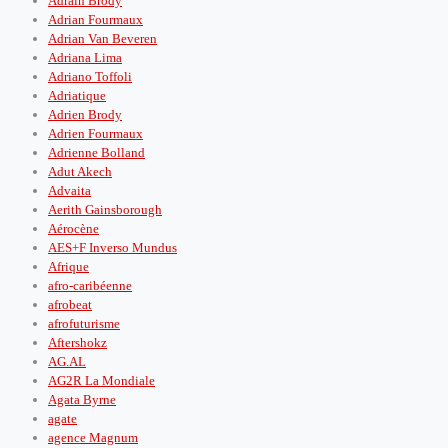
Adrain Brody
Adrian Fourmaux
Adrian Van Beveren
Adriana Lima
Adriano Toffoli
Adriatique
Adrien Brody
Adrien Fourmaux
Adrienne Bolland
Adut Akech
Advaita
Aerith Gainsborough
Aérocène
AES+F Inverso Mundus
Afrique
afro-caribéenne
afrobeat
afrofuturisme
Aftershokz
AG.AL
AG2R La Mondiale
Agata Byrne
agate
agence Magnum