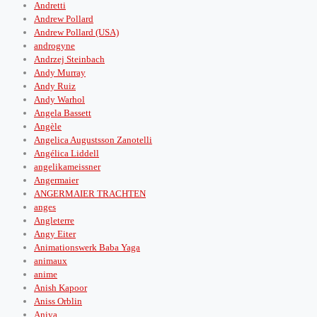
Andretti
Andrew Pollard
Andrew Pollard (USA)
androgyne
Andrzej Steinbach
Andy Murray
Andy Ruiz
Andy Warhol
Angela Bassett
Angèle
Angelica Augustsson Zanotelli
Angélica Liddell
angelikameissner
Angermaier
ANGERMAIER TRACHTEN
anges
Angleterre
Angy Eiter
Animationswerk Baba Yaga
animaux
anime
Anish Kapoor
Aniss Orblin
Aniya