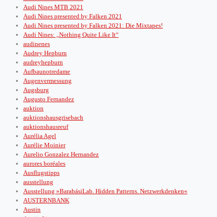
Audi Nines MTB 2021
Audi Nines presented by Falken 2021
Audi Nines presented by Falken 2021: Die Mixtapes!
Audi Nines: „Nothing Quite Like It“
audinenes
Audrey Hepburn
audreyhepburn
Aufbaunotredame
Augenvermessung
Augsburg
Augusto Fernandez
auktion
auktionshausgrisebach
auktionshausreuf
Aurélia Agel
Aurélie Moinier
Aurelio Gonzalez Hernandez
aurores boréales
Ausflugstipps
ausstellung
Ausstellung »BarabásiLab. Hidden Patterns. Netzwerkdenken«
AUSTERNBANK
Austin