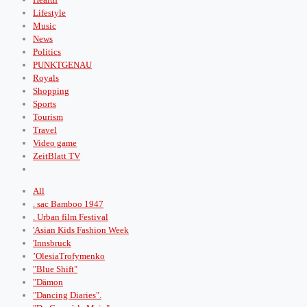
Lifestyle
Music
News
Politics
PUNKTGENAU
Royals
Shopping
Sports
Tourism
Travel
Video game
ZeitBlatt TV
All
. sac Bamboo 1947
. Urban film Festival
'Asian Kids Fashion Week
'Innsbruck
’OlesiaTrofymenko
"Blue Shift"
"Dämon
"Dancing Diaries".