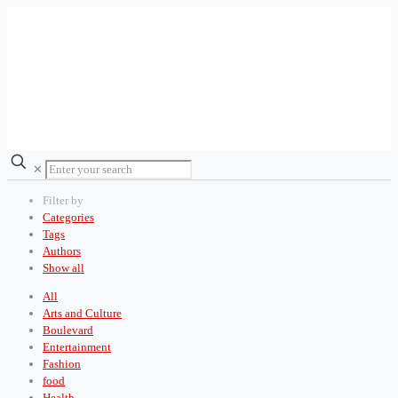
✕
Filter by
Categories
Tags
Authors
Show all
All
Arts and Culture
Boulevard
Entertainment
Fashion
food
Health