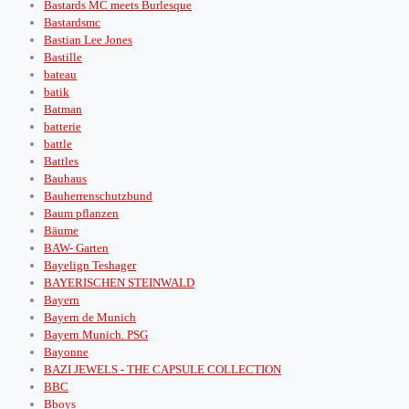
Bastards MC meets Burlesque
Bastardsmc
Bastian Lee Jones
Bastille
bateau
batik
Batman
batterie
battle
Battles
Bauhaus
Bauherrenschutzbund
Baum pflanzen
Bäume
BAW- Garten
Bayelign Teshager
BAYERISCHEN STEINWALD
Bayern
Bayern de Munich
Bayern Munich. PSG
Bayonne
BAZI JEWELS - THE CAPSULE COLLECTION
BBC
Bboys