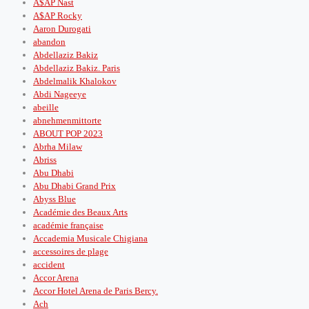
A$AP Nast
A$AP Rocky
Aaron Durogati
abandon
Abdellaziz Bakiz
Abdellaziz Bakiz. Paris
Abdelmalik Khalokov
Abdi Nageeye
abeille
abnehmenmittorte
ABOUT POP 2023
Abrha Milaw
Abriss
Abu Dhabi
Abu Dhabi Grand Prix
Abyss Blue
Académie des Beaux Arts
académie française
Accademia Musicale Chigiana
accessoires de plage
accident
Accor Arena
Accor Hotel Arena de Paris Bercy.
Ach