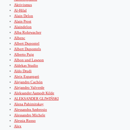
Aktivismus
Al-Hilal
Alain Delon
Alain Prost
Alaindelon
Alba Rohrwacher
Albenc
Albert Dupontel
Albert Dupontels
Alberto Puig
Albon und Lawson
Aldekas Studio
Aldo Drudi
Aleix Espargaró
Alejandro Cachón
Alejandro Valverde
Aleksander Aamodt Kilde
ALEKSANDER GLIWIŃSKI
Alena Pahirnitskay
Alessandra Ambrosio
Alessandro Michele
Alessia Russo
Alex