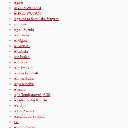
Agnès
AGNÈS WUHAM
AGNES WUYAM
Agnieszka Samulska-Wuyam
agrumes
Aguri Suzuki
Ahluwalia
Ai Ogura
Ai Weiwei
AidsGala
Air Jordan
Air Race
Aire festival
Aitana Bonmati
Aix les Bains
Aiya Kareem
Ajaccio
Ajla Tomljanović (AUS)
Akademie der Künste
Aki Ajo
Akira Akasaki
Aksel Lund Svindal
akt
Aktfotografien