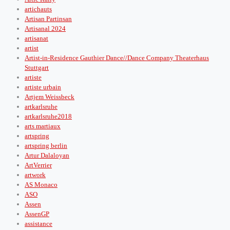
artichauts
Artisan Partinsan
Artisanal 2024
artisanat
artist
Artist-in-Residence Gauthier Dance//Dance Company Theaterhaus
Stuttgart
artiste
artiste urbain
Artjem Weissbeck
artkarlsruhe
artkarlsruhe2018
arts martiaux
artspring
artspring berlin
Artur Dalaloyan
ArtVerrier
artwork
AS Monaco
ASO
Assen
AssenGP
assistance