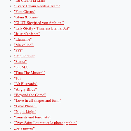
"Du Cœur à la Main"
"Every Dream Needs a Team"
"First Circus"
"Glam & Strass"
"GLUT. Siegfried von Arabien."
"Italy-Sicily - Timeless Eternal Art"
"Jeux d’enfants"
"Llamame"
"Ma vallée".
"PFP"
"Pop Forever
"Senna"
"SnoMX"
"Tina The Musical"
"Toi
“30 Blizzards”
“Angry Birds”
“Beyond the Game”
“Love in all shapes and form”
“Love Planet”
“Night Light”
“tourists and terrorists”
“Yves Saint Laurent et la photographie”
„be a mover“