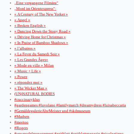
„Eine vergangene Filmära“
„Mord im Orientexpress“:
« A Century of The New Yorker »
« Angel »
« Broken English »
« Dancing Down the Stony Road »
« Driving Home for Christmas »
« In Praise of Bamboo Shadows »
« l’albatros »
« La Fevre du Samedi Soir »
« Les Grandes Âges»
« Mode en ville » Milan
« Music + Life »
« Power
« répondez moi »
« The Wicker Man »
(UN)NATURAL BODIES
#cuccinazyklus
#gardengames #luvolano #familymatch #dreamydress #luisabeccaria
#GemäldegalerieAlteMeister und #skdmuseum
#Madsen
#meetoo
#Rogers
#smcmodelmanagement #zeitblatt #zeitblattmagazin #nicoleatieno