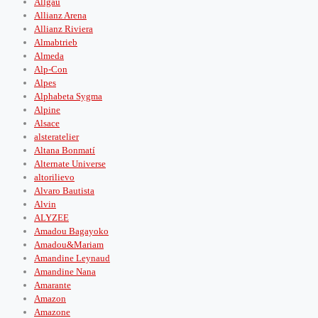
Allgäu
Allianz Arena
Allianz Riviera
Almabtrieb
Almeda
Alp-Con
Alpes
Alphabeta Sygma
Alpine
Alsace
alsteratelier
Altana Bonmatí
Alternate Universe
altorilievo
Alvaro Bautista
Alvin
ALYZEE
Amadou Bagayoko
Amadou&Mariam
Amandine Leynaud
Amandine Nana
Amarante
Amazon
Amazone