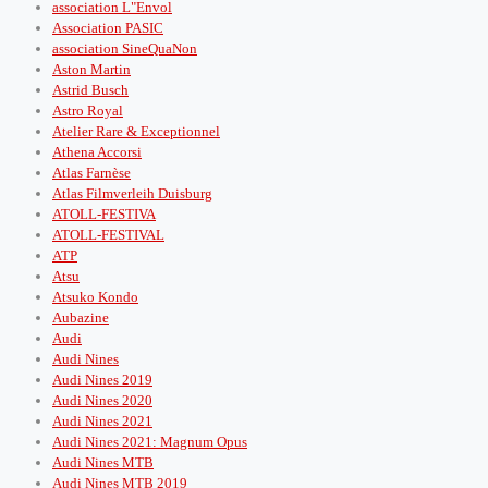
association L"Envol
Association PASIC
association SineQuaNon
Aston Martin
Astrid Busch
Astro Royal
Atelier Rare & Exceptionnel
Athena Accorsi
Atlas Farnèse
Atlas Filmverleih Duisburg
ATOLL-FESTIVA
ATOLL-FESTIVAL
ATP
Atsu
Atsuko Kondo
Aubazine
Audi
Audi Nines
Audi Nines 2019
Audi Nines 2020
Audi Nines 2021
Audi Nines 2021: Magnum Opus
Audi Nines MTB
Audi Nines MTB 2019