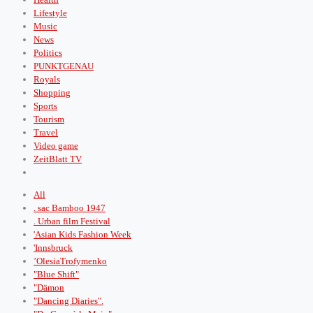
Lifestyle
Music
News
Politics
PUNKTGENAU
Royals
Shopping
Sports
Tourism
Travel
Video game
ZeitBlatt TV
All
. sac Bamboo 1947
. Urban film Festival
'Asian Kids Fashion Week
'Innsbruck
’OlesiaTrofymenko
"Blue Shift"
"Dämon
"Dancing Diaries".