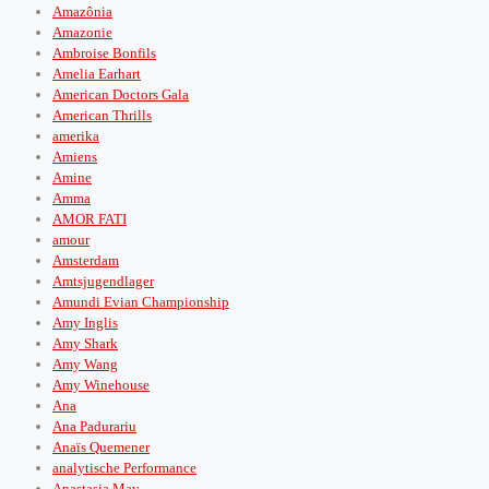
Amazônia
Amazonie
Ambroise Bonfils
Amelia Earhart
American Doctors Gala
American Thrills
amerika
Amiens
Amine
Amma
AMOR FATI
amour
Amsterdam
Amtsjugendlager
Amundi Evian Championship
Amy Inglis
Amy Shark
Amy Wang
Amy Winehouse
Ana
Ana Padurariu
Anaïs Quemener
analytische Performance
Anastasia May