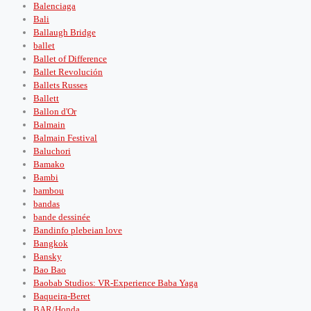
Balenciaga
Bali
Ballaugh Bridge
ballet
Ballet of Difference
Ballet Revolución
Ballets Russes
Ballett
Ballon d'Or
Balmain
Balmain Festival
Baluchori
Bamako
Bambi
bambou
bandas
bande dessinée
Bandinfo plebeian love
Bangkok
Bansky
Bao Bao
Baobab Studios: VR-Experience Baba Yaga
Baqueira-Beret
BAR/Honda