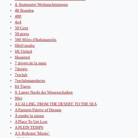
4. Stuttgarter Weihnachtssingen
48 Stunden
488
4x4
50 Cent
50 piges
500 Miles d'Indianapolis
68elf studio
6K United
6kunited
7 doigts de la main
7doigts
7erclub
7erclubmannheim
84 Tigers
9. Lange Nacht der Wissenschaften
90er
A CALLING. FROM THE DESERT. TO THE SEA
A Painters Palette of Dreams
À perdre la raison
A Place To Get Lost
A PLEIN TEMPS
A.I.-Roboter ‘Musio’