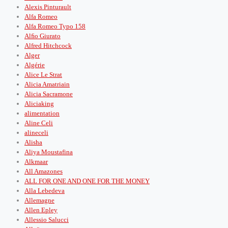
Alexis Pinturault
Alfa Romeo
Alfa Romeo Typo 158
Alﬁo Giurato
Alfred Hitchcock
Alger
Algérie
Alice Le Strat
Alicia Amatriain
Alicia Sacramone
Aliciaking
alimentation
Aline Celi
alineceli
Alisha
Aliya Moustafina
Alkmaar
All Amazones
ALL FOR ONE AND ONE FOR THE MONEY
Alla Lebedeva
Allemagne
Allen Epley
Allessio Salucci