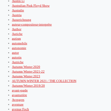
Austin Li
Australian Pink Floyd Show
Australie
Austria
Auszeichnung
auteur-compositeur-interprète
Author
Autiche
autism
automobile
autonomie
autor
autorin
Autriche
Autumn Winter 2020
Autumn Winter 2021-22
Autumn Winter 2023
AUTUMN-WINTER 2021 / THE COLLECTION
Autumn/Winter 2019/20
avant-garde
avanturière
Avengers
aventure
avenue Foch