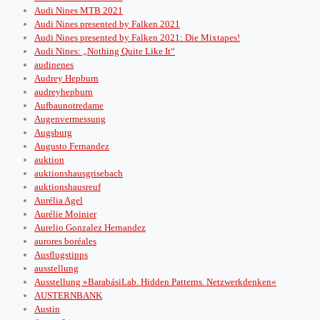
Audi Nines MTB 2021
Audi Nines presented by Falken 2021
Audi Nines presented by Falken 2021: Die Mixtapes!
Audi Nines: „Nothing Quite Like It“
audinenes
Audrey Hepburn
audreyhepburn
Aufbaunotredame
Augenvermessung
Augsburg
Augusto Fernandez
auktion
auktionshausgrisebach
auktionshausreuf
Aurélia Agel
Aurélie Moinier
Aurelio Gonzalez Hernandez
aurores boréales
Ausflugstipps
ausstellung
Ausstellung »BarabásiLab. Hidden Patterns. Netzwerkdenken«
AUSTERNBANK
Austin