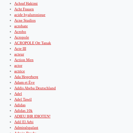
Achraf Hakimi
Acht Frauen
acide hyaluronique
Acne Studios
acrobate
Acrobo
Acropole
ACROPOLE Ott Tanak
Acte III
acteur
Action Men
actor
actrice
Ada Hegerberg
Adam et Ève
Addis Abeba Deutschland
Adel
Adel Tawil
Adidas
Adidas 10k
ADIEU IHR IDIOTEN!
Adil El Arbi
Admiralspalast