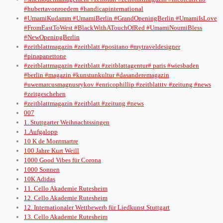
#hubertavonroedern #handicapinternational
#UmamiKudamm #UmamiBerlin #GrandOpeningBerlin #UmamiIsLove
#FromEastToWest #BlackWithATouchOfRed #UmamiNoumiBless
#NewOpeningBerlin
#zeitblattmagazin #zeitblatt #positano #mytraveldesigner
#pinapanettone
#zeitblattmagazin #zeitblatt #zeitblattagentur# paris #wiesbaden
#berlin #magazin #kunstunkultur #dasanderemagazin
#uwemarcusmagnusrykov #enricophillip #zeitblatttv #zeitung #news
#zeitgeschehen
#zeitblattmagazin #zeitblatt #zeitung #news
007
1. Stuttgarter Weihnachtssingen
1.Aufgalopp
10 K de Montmartre
100 Jahre Kurt Weill
1000 Good Vibes für Corona
1000 Sonnen
10K Adidas
11. Cello Akademie Rutesheim
12. Cello Akademie Rutesheim
12. Internationaler Wettbewerb für Liedkunst Stuttgart
13. Cello Akademie Rutesheim