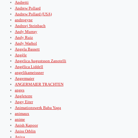
Andretti
Andrew Pollard
Andrew Pollard (USA)
androgyne
Andrzej Steinbach
Andy Murray
Andy Ruiz
Andy Warhol
Angela Bassett
Angèle
Angelica Augustsson Zanotelli
Angélica Liddell
angelikameissner
Angermaier
ANGERMAIER TRACHTEN
anges
Angleterre
Angy Eiter
Animationswerk Baba Yaga
animaux
anime
Anish Kapoor
Aniss Orblin
Aniya