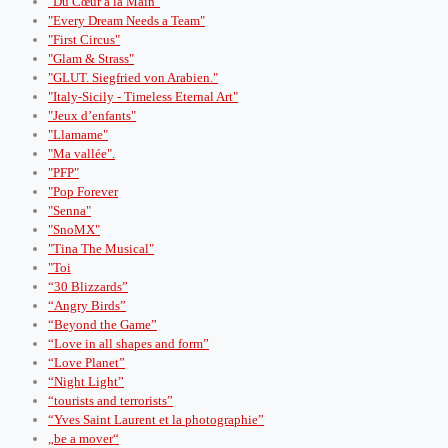
"Du Cœur à la Main"
"Every Dream Needs a Team"
"First Circus"
"Glam & Strass"
"GLUT. Siegfried von Arabien."
"Italy-Sicily - Timeless Eternal Art"
"Jeux d’enfants"
"Llamame"
"Ma vallée".
"PFP"
"Pop Forever
"Senna"
"SnoMX"
"Tina The Musical"
"Toi
“30 Blizzards”
“Angry Birds”
“Beyond the Game”
“Love in all shapes and form”
“Love Planet”
“Night Light”
“tourists and terrorists”
“Yves Saint Laurent et la photographie”
„be a mover“