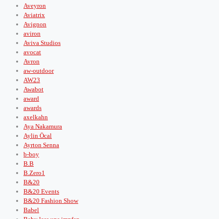
Aveyron
Aviatrix
Avignon
aviron
Aviva Studios
avocat
Avron
aw-outdoor
AW23
Awabot
award
awards
axelkahn
Aya Nakamura
Aylin Öcal
Ayrton Senna
b-boy
B.B
B.Zero1
B&20
B&20 Events
B&20 Fashion Show
Babel