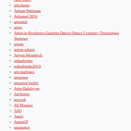
artichauts
Artisan Partinsan
Artisanal 2024
artisanat
artist
Artist-in-Residence Gauthier Dance//Dance Company Theaterhaus
Stuttgart
artiste
artiste urbain
Artjem Weissbeck
artkarlsruhe
artkarlsruhe2018
arts martiaux
artspring
artspring berlin
Artur Dalaloyan
ArtVerrier
artwork
AS Monaco
ASO
Assen
AssenGP
assistance