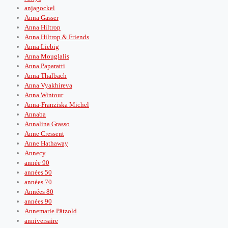
anjagockel
Anna Gasser
Anna Hiltrop
Anna Hiltrop & Friends
Anna Liebig
Anna Mouglalis
Anna Paparatti
Anna Thalbach
Anna Vyakhireva
Anna Wintour
Anna-Franziska Michel
Annaba
Annalina Grasso
Anne Cressent
Anne Hathaway
Annecy
année 90
années 50
années 70
Années 80
années 90
Annemarie Pätzold
anniversaire