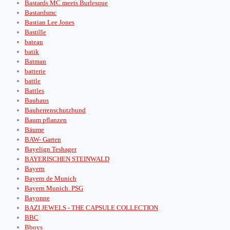
Bastards MC meets Burlesque
Bastardsmc
Bastian Lee Jones
Bastille
bateau
batik
Batman
batterie
battle
Battles
Bauhaus
Bauherrenschutzbund
Baum pflanzen
Bäume
BAW- Garten
Bayelign Teshager
BAYERISCHEN STEINWALD
Bayern
Bayern de Munich
Bayern Munich. PSG
Bayonne
BAZI JEWELS - THE CAPSULE COLLECTION
BBC
Bboys