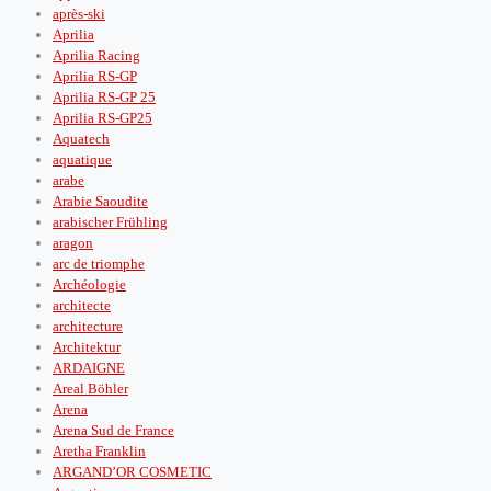
après‑ski
Aprilia
Aprilia Racing
Aprilia RS-GP
Aprilia RS-GP 25
Aprilia RS-GP25
Aquatech
aquatique
arabe
Arabie Saoudite
arabischer Frühling
aragon
arc de triomphe
Archéologie
architecte
architecture
Architektur
ARDAIGNE
Areal Böhler
Arena
Arena Sud de France
Aretha Franklin
ARGAND’OR COSMETIC