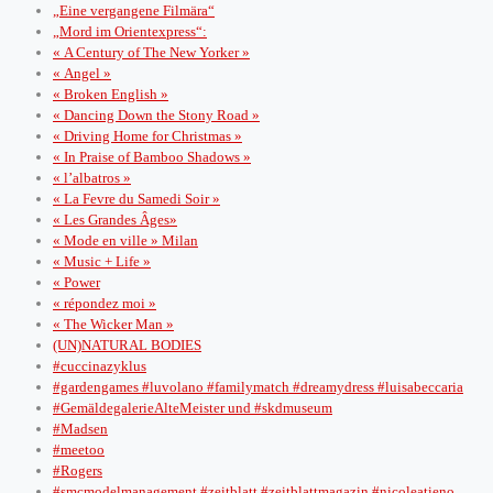
„Eine vergangene Filmära“
„Mord im Orientexpress“:
« A Century of The New Yorker »
« Angel »
« Broken English »
« Dancing Down the Stony Road »
« Driving Home for Christmas »
« In Praise of Bamboo Shadows »
« l’albatros »
« La Fevre du Samedi Soir »
« Les Grandes Âges»
« Mode en ville » Milan
« Music + Life »
« Power
« répondez moi »
« The Wicker Man »
(UN)NATURAL BODIES
#cuccinazyklus
#gardengames #luvolano #familymatch #dreamydress #luisabeccaria
#GemäldegalerieAlteMeister und #skdmuseum
#Madsen
#meetoo
#Rogers
#smcmodelmanagement #zeitblatt #zeitblattmagazin #nicoleatieno