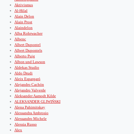
Aktivismus
Al-Hilal
Alain Delon
Alain Prost
Alaindelon
Alba Rohrwacher
Albenc
Albert Dupontel
Albert Dupontels
Alberto Puig
Albon und Lawson
Aldekas Studio
Aldo Drudi
Aleix Espargaró
Alejandro Cachón
Alejandro Valverde
Aleksander Aamodt Kilde
ALEKSANDER GLIWIŃSKI
Alena Pahirnitskay
Alessandra Ambrosio
Alessandro Michele
Alessia Russo
Alex