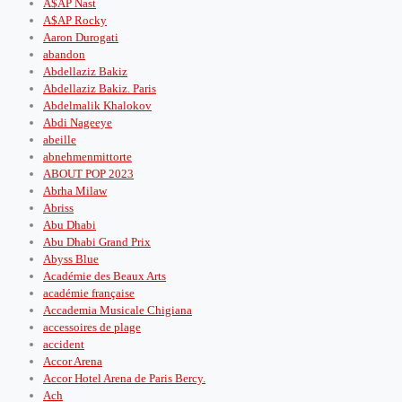
A$AP Nast
A$AP Rocky
Aaron Durogati
abandon
Abdellaziz Bakiz
Abdellaziz Bakiz. Paris
Abdelmalik Khalokov
Abdi Nageeye
abeille
abnehmenmittorte
ABOUT POP 2023
Abrha Milaw
Abriss
Abu Dhabi
Abu Dhabi Grand Prix
Abyss Blue
Académie des Beaux Arts
académie française
Accademia Musicale Chigiana
accessoires de plage
accident
Accor Arena
Accor Hotel Arena de Paris Bercy.
Ach