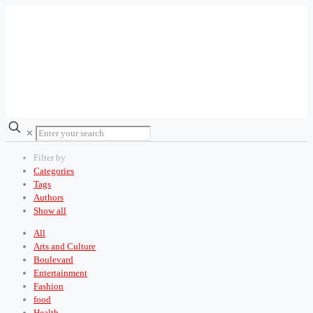
✕
Filter by
Categories
Tags
Authors
Show all
All
Arts and Culture
Boulevard
Entertainment
Fashion
food
Health