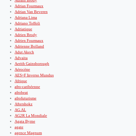
Adrain Brody
Adrian Fourmaux
Adrian Van Beveren
Adriana Lima
Adriano Toffoli
Adriatique
Adrien Brody
Adrien Fourmaux
Adrienne Bolland
Adut Akech
Advaita
Aerith Gainsborough
Aérocène
AES+F Inverso Mundus
Afrique
afro-caribéenne
afrobeat
afrofuturisme
Aftershokz
AG.AL
AG2R La Mondiale
Agata Byrne
agate
agence Magnum