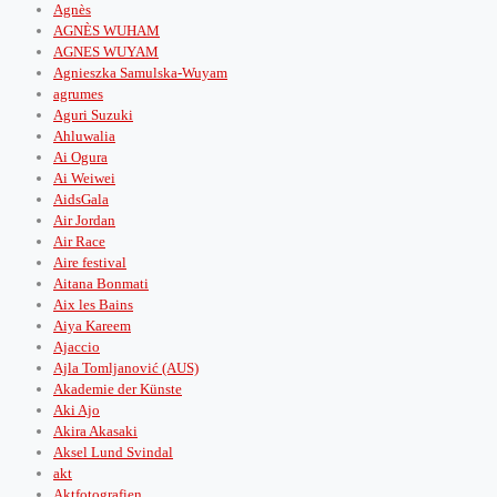
Agnès
AGNÈS WUHAM
AGNES WUYAM
Agnieszka Samulska-Wuyam
agrumes
Aguri Suzuki
Ahluwalia
Ai Ogura
Ai Weiwei
AidsGala
Air Jordan
Air Race
Aire festival
Aitana Bonmati
Aix les Bains
Aiya Kareem
Ajaccio
Ajla Tomljanović (AUS)
Akademie der Künste
Aki Ajo
Akira Akasaki
Aksel Lund Svindal
akt
Aktfotografien