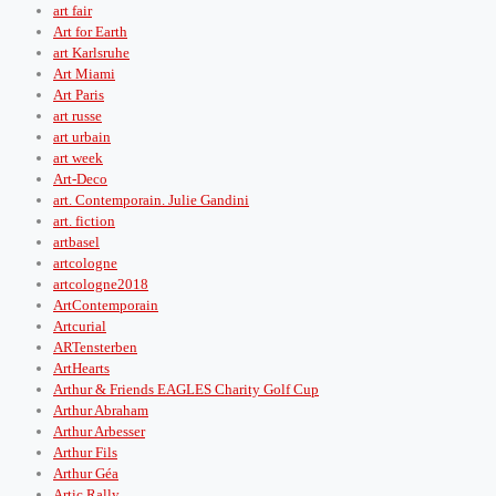
art fair
Art for Earth
art Karlsruhe
Art Miami
Art Paris
art russe
art urbain
art week
Art-Deco
art. Contemporain. Julie Gandini
art. fiction
artbasel
artcologne
artcologne2018
ArtContemporain
Artcurial
ARTensterben
ArtHearts
Arthur & Friends EAGLES Charity Golf Cup
Arthur Abraham
Arthur Arbesser
Arthur Fils
Arthur Géa
Artic Rally