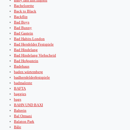
Baby lass uns impfen
Bachelorette
Back to Black
Backflip
Bad Boys
Bad Bunny
Bad Gastein
Bad Habits London
Bad Hersfelder Festspiele
Bad Hindelang
Bad Hindelang Viehscheid
Bad Hofgastein
Badehaus
baden würtemberg
badhersfelderfestspiele
badmalente
BAFTA
baggies
bags
BAHN UND BAXI
Bahrein
Bal Ormani
Balaton Park
Bâle