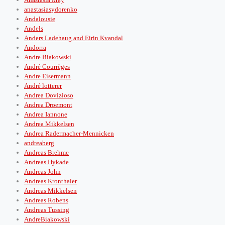
anastasiasydorenko
Andalousie
Andels
Anders Ladehaug and Eirin Kvandal
Andorra
Andre Biakowski
André Courrèges
Andre Eisermann
André lotterer
Andrea Dovizioso
Andrea Droemont
Andrea Iannone
Andrea Mikkelsen
Andrea Radermacher-Mennicken
andreaberg
Andreas Brehme
Andreas Hykade
Andreas John
Andreas Kronthaler
Andreas Mikkelsen
Andreas Robens
Andreas Tussing
AndreBiakowski