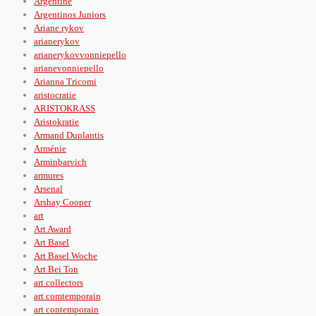
Argentine
Argentinos Juniors
Ariane rykov
arianerykov
arianerykovvonniepello
arianevonniepello
Arianna Tricomi
aristocratie
ARISTOKRASS
Aristokratie
Armand Duplantis
Arménie
Arminbarvich
armures
Arsenal
Arshay Cooper
art
Art Award
Art Basel
Art Basel Woche
Art Bei Ton
art collectors
art comtemporain
art contemporain