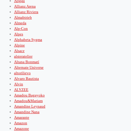
Allgäu
Allianz Arena
Allianz Riviera
Almabtrieb
Almeda
Alp-Con
Alpes
Alphabeta Sygma
Alpine
Alsace
alsteratelier
Altana Bonmatí
Alternate Universe
altorilievo
Alvaro Bautista
Alvin
ALYZEE
Amadou Bagayoko
Amadou&Mariam
Amandine Leynaud
Amandine Nana
Amarante
Amazon
Amazone