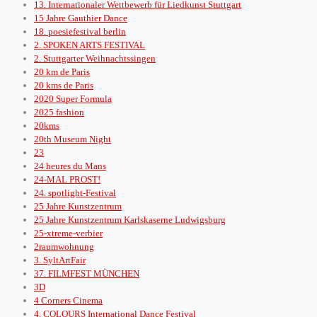
13. Internationaler Wettbewerb für Liedkunst Stuttgart
15 Jahre Gauthier Dance
18. poesiefestival berlin
2. SPOKEN ARTS FESTIVAL
2. Stuttgarter Weihnachtssingen
20 km de Paris
20 kms de Paris
2020 Super Formula
2025 fashion
20kms
20th Museum Night
23
24 heures du Mans
24-MAL PROST!
24. spotlight-Festival
25 Jahre Kunstzentrum
25 Jahre Kunstzentrum Karlskaserne Ludwigsburg
25-xtreme-verbier
2raumwohnung
3. SyltArtFair
37. FILMFEST MÜNCHEN
3D
4 Corners Cinema
4. COLOURS International Dance Festival