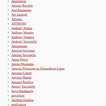
Annulation
Anomic Records
Anri Kawamura
Ant Anstead
Antenne
ANTHEMS
Anthony Joshua
Anthony Mendes
Anthony Terrance
Anthony Vaccarello
Antiquorum
Antoine Griezman
Antoine Vaccarello
Anton Palzer
Antoni Muntadas
Antonia Prinzessin zu Schaumburg-Lippe
Antonio Cairoli
Antonio Marras
Antonio Pacifico
Antony Vaccarello
Anya Hindmarch
apiculture
Apolline Guédon
application