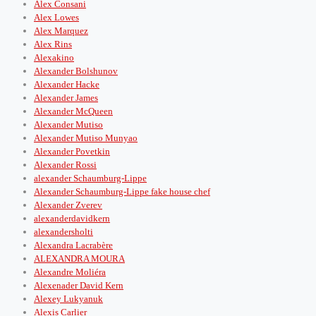
Alex Consani
Alex Lowes
Alex Marquez
Alex Rins
Alexakino
Alexander Bolshunov
Alexander Hacke
Alexander James
Alexander McQueen
Alexander Mutiso
Alexander Mutiso Munyao
Alexander Povetkin
Alexander Rossi
alexander Schaumburg-Lippe
Alexander Schaumburg-Lippe fake house chef
Alexander Zverev
alexanderdavidkern
alexandersholti
Alexandra Lacrabère
ALEXANDRA MOURA
Alexandre Moliéra
Alexenader David Kern
Alexey Lukyanuk
Alexis Carlier