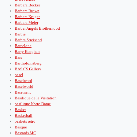
Barbara Becker
Barbara Brown
Barbara Kruger
Barbara Meier
Barber Angels Brotherhood
Barbie
Barbra Streisand
Barcelone
Barry Keoghan
Bars
Bartholomäberg
BAS CS Gallery
basel
Baselword
Baselworld
Basement
Basilique de la Visitation
basilique Notre-Dame
Basket
Basketball
baskets rétro
Basque
Bastards MC