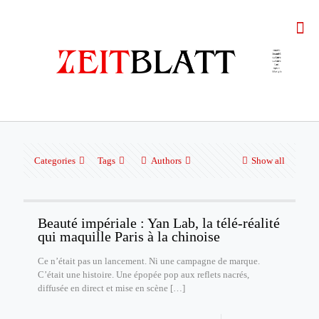
Categories
Tags
Authors
Show all
Beauté impériale : Yan Lab, la télé-réalité
qui maquille Paris à la chinoise
Ce n’était pas un lancement. Ni une campagne de marque.
C’était une histoire. Une épopée pop aux reflets nacrés,
diffusée en direct et mise en scène
[…]