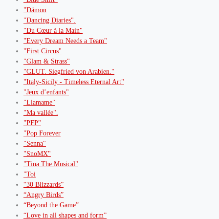
"Dämon
"Dancing Diaries".
"Du Cœur à la Main"
"Every Dream Needs a Team"
"First Circus"
"Glam & Strass"
"GLUT. Siegfried von Arabien."
"Italy-Sicily - Timeless Eternal Art"
"Jeux d’enfants"
"Llamame"
"Ma vallée".
"PFP"
"Pop Forever
"Senna"
"SnoMX"
"Tina The Musical"
"Toi
“30 Blizzards”
“Angry Birds”
“Beyond the Game”
“Love in all shapes and form”