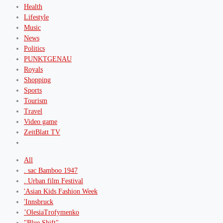
Health
Lifestyle
Music
News
Politics
PUNKTGENAU
Royals
Shopping
Sports
Tourism
Travel
Video game
ZeitBlatt TV
All
. sac Bamboo 1947
. Urban film Festival
'Asian Kids Fashion Week
'Innsbruck
’OlesiaTrofymenko
"Blue Shift"