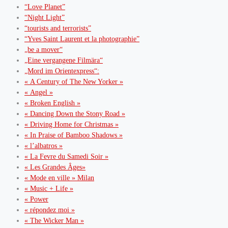
“Love Planet”
“Night Light”
“tourists and terrorists”
“Yves Saint Laurent et la photographie”
„be a mover“
„Eine vergangene Filmära“
„Mord im Orientexpress“:
« A Century of The New Yorker »
« Angel »
« Broken English »
« Dancing Down the Stony Road »
« Driving Home for Christmas »
« In Praise of Bamboo Shadows »
« l’albatros »
« La Fevre du Samedi Soir »
« Les Grandes Âges»
« Mode en ville » Milan
« Music + Life »
« Power
« répondez moi »
« The Wicker Man »