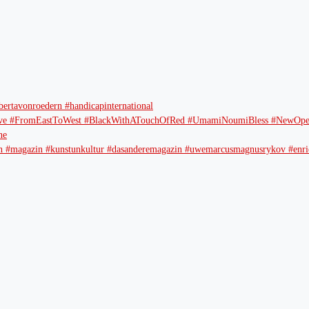
bertavonroedern #handicapinternational
e #FromEastToWest #BlackWithATouchOfRed #UmamiNoumiBless #NewOpen
ne
erlin #magazin #kunstunkultur #dasanderemagazin #uwemarcusmagnusrykov #enric