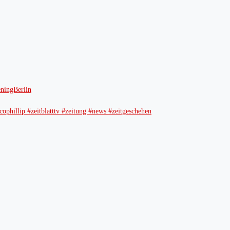
ingBerlin
ophillip #zeitblatttv #zeitung #news #zeitgeschehen