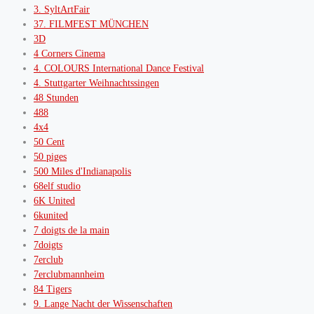
3. SyltArtFair
37. FILMFEST MÜNCHEN
3D
4 Corners Cinema
4. COLOURS International Dance Festival
4. Stuttgarter Weihnachtssingen
48 Stunden
488
4x4
50 Cent
50 piges
500 Miles d'Indianapolis
68elf studio
6K United
6kunited
7 doigts de la main
7doigts
7erclub
7erclubmannheim
84 Tigers
9. Lange Nacht der Wissenschaften