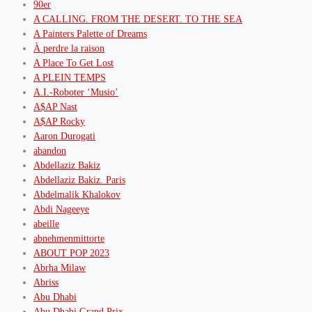
90er
A CALLING. FROM THE DESERT. TO THE SEA
A Painters Palette of Dreams
À perdre la raison
A Place To Get Lost
A PLEIN TEMPS
A.I.-Roboter ‘Musio’
A$AP Nast
A$AP Rocky
Aaron Durogati
abandon
Abdellaziz Bakiz
Abdellaziz Bakiz. Paris
Abdelmalik Khalokov
Abdi Nageeye
abeille
abnehmenmittorte
ABOUT POP 2023
Abrha Milaw
Abriss
Abu Dhabi
Abu Dhabi Grand Prix