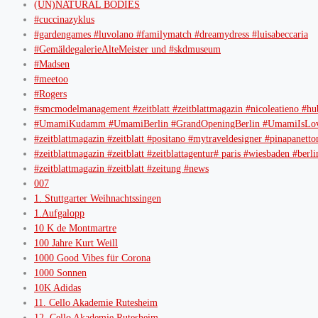
(UN)NATURAL BODIES
#cuccinazyklus
#gardengames #luvolano #familymatch #dreamydress #luisabeccaria
#GemäldegalerieAlteMeister und #skdmuseum
#Madsen
#meetoo
#Rogers
#smcmodelmanagement #zeitblatt #zeitblattmagazin #nicoleatieno #hu
#UmamiKudamm #UmamiBerlin #GrandOpeningBerlin #UmamiIsLov
#zeitblattmagazin #zeitblatt #positano #mytraveldesigner #pinapanetto
#zeitblattmagazin #zeitblatt #zeitblattagentur# paris #wiesbaden #b
#zeitblattmagazin #zeitblatt #zeitung #news
007
1. Stuttgarter Weihnachtssingen
1.Aufgalopp
10 K de Montmartre
100 Jahre Kurt Weill
1000 Good Vibes für Corona
1000 Sonnen
10K Adidas
11. Cello Akademie Rutesheim
12. Cello Akademie Rutesheim