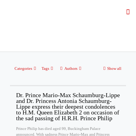
Categories
Tags
Authors
Show all
Dr. Prince Mario-Max Schaumburg-Lippe
and Dr. Princess Antonia Schaumburg-
Lippe express their deepest condolences
to H.M. Queen Elizabeth 2 on occasion of
the sad passing of H.R.H. Prince Philip
Prince Philip has died aged 99, Buckingham Palace
announced. With sadness Prince Mario-Max and Princess