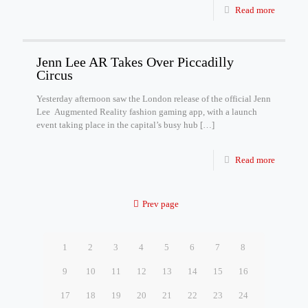
Read more
Jenn Lee AR Takes Over Piccadilly
Circus
Yesterday afternoon saw the London release of the official Jenn
Lee Augmented Reality fashion gaming app, with a launch
event taking place in the capital’s busy hub
[…]
Read more
Prev page
1
2
3
4
5
6
7
8
9
10
11
12
13
14
15
16
17
18
19
20
21
22
23
24