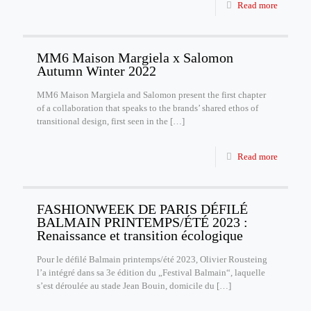
Read more
MM6 Maison Margiela x Salomon
Autumn Winter 2022
MM6 Maison Margiela and Salomon present the first chapter
of a collaboration that speaks to the brands’ shared ethos of
transitional design, first seen in the
[…]
Read more
FASHIONWEEK DE PARIS DÉFILÉ
BALMAIN PRINTEMPS/ÉTÉ 2023 :
Renaissance et transition écologique
Pour le défilé Balmain printemps/été 2023, Olivier Rousteing
l’a intégré dans sa 3e édition du „Festival Balmain“, laquelle
s’est déroulée au stade Jean Bouin, domicile du
[…]