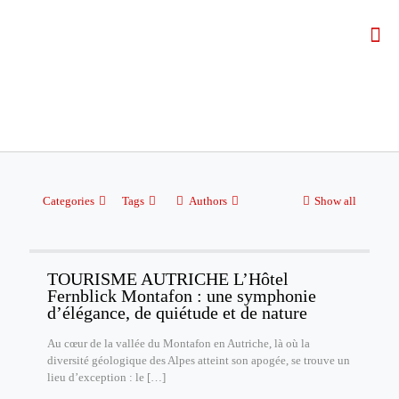
Categories
Tags
Authors
Show all
TOURISME AUTRICHE L’Hôtel
Fernblick Montafon : une symphonie
d’élégance, de quiétude et de nature
Au cœur de la vallée du Montafon en Autriche, là où la
diversité géologique des Alpes atteint son apogée, se trouve un
lieu d’exception : le
[…]