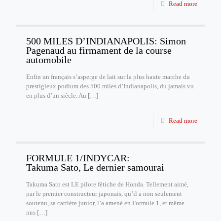
Read more
500 MILES D’INDIANAPOLIS: Simon
Pagenaud au firmament de la course
automobile
Enfin un français s’asperge de lait sur la plus haute marche du
prestigieux podium des 500 miles d’Indianapolis, du jamais vu
en plus d’un siècle. Au
[…]
Read more
FORMULE 1/INDYCAR:
Takuma Sato, Le dernier samourai
Takuma Sato est LE pilote fétiche de Honda. Tellement aimé,
par le premier constructeur japonais, qu’il a non seulement
soutenu, sa carrière junior, l’a amené en Formule 1, et même
mis
[…]