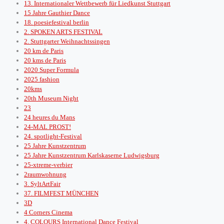
13. Internationaler Wettbewerb für Liedkunst Stuttgart
15 Jahre Gauthier Dance
18. poesiefestival berlin
2. SPOKEN ARTS FESTIVAL
2. Stuttgarter Weihnachtssingen
20 km de Paris
20 kms de Paris
2020 Super Formula
2025 fashion
20kms
20th Museum Night
23
24 heures du Mans
24-MAL PROST!
24. spotlight-Festival
25 Jahre Kunstzentrum
25 Jahre Kunstzentrum Karlskaserne Ludwigsburg
25-xtreme-verbier
2raumwohnung
3. SyltArtFair
37. FILMFEST MÜNCHEN
3D
4 Corners Cinema
4. COLOURS International Dance Festival