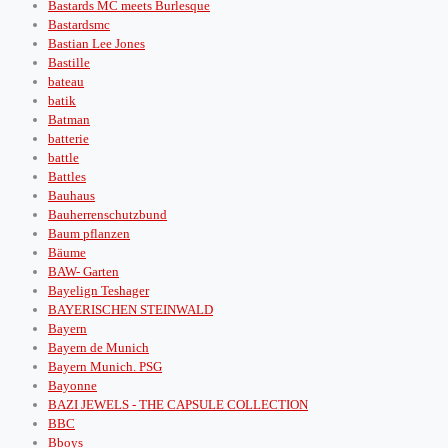
Bastards MC meets Burlesque
Bastardsmc
Bastian Lee Jones
Bastille
bateau
batik
Batman
batterie
battle
Battles
Bauhaus
Bauherrenschutzbund
Baum pflanzen
Bäume
BAW- Garten
Bayelign Teshager
BAYERISCHEN STEINWALD
Bayern
Bayern de Munich
Bayern Munich. PSG
Bayonne
BAZI JEWELS - THE CAPSULE COLLECTION
BBC
Bboys