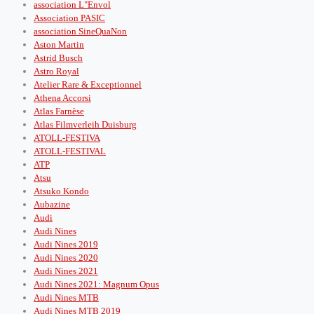
association L"Envol
Association PASIC
association SineQuaNon
Aston Martin
Astrid Busch
Astro Royal
Atelier Rare & Exceptionnel
Athena Accorsi
Atlas Farnèse
Atlas Filmverleih Duisburg
ATOLL-FESTIVA
ATOLL-FESTIVAL
ATP
Atsu
Atsuko Kondo
Aubazine
Audi
Audi Nines
Audi Nines 2019
Audi Nines 2020
Audi Nines 2021
Audi Nines 2021: Magnum Opus
Audi Nines MTB
Audi Nines MTB 2019