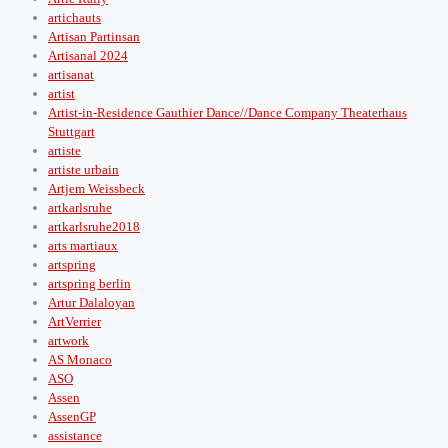
artichauts
Artisan Partinsan
Artisanal 2024
artisanat
artist
Artist-in-Residence Gauthier Dance//Dance Company Theaterhaus
Stuttgart
artiste
artiste urbain
Artjem Weissbeck
artkarlsruhe
artkarlsruhe2018
arts martiaux
artspring
artspring berlin
Artur Dalaloyan
ArtVerrier
artwork
AS Monaco
ASO
Assen
AssenGP
assistance