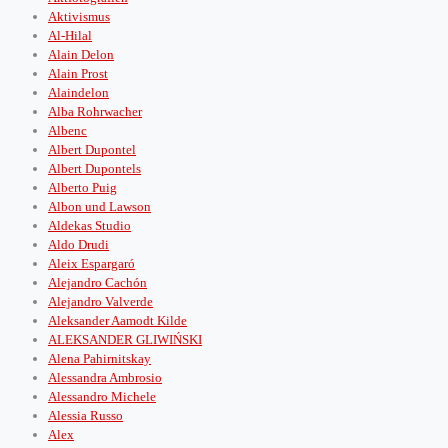
Aktivismus
Al-Hilal
Alain Delon
Alain Prost
Alaindelon
Alba Rohrwacher
Albenc
Albert Dupontel
Albert Dupontels
Alberto Puig
Albon und Lawson
Aldekas Studio
Aldo Drudi
Aleix Espargaró
Alejandro Cachón
Alejandro Valverde
Aleksander Aamodt Kilde
ALEKSANDER GLIWIŃSKI
Alena Pahirnitskay
Alessandra Ambrosio
Alessandro Michele
Alessia Russo
Alex