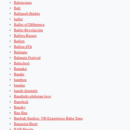
Balenciaga
Bali
Ballaugh Bridge
ballet
Ballet of Difference
Ballet Revolución
Ballets Russes
Ballett
Ballon d'Or
Balmain
Balmain Festival
Baluchori
Bamako
Bambi
bambou
bandas
bande dessinée
Bandinfo plebeian love
Bangkok
Bansky
Bao Bao
Baobab Studios: VR-Experience Baba Yaga
Baqueira-Beret
BAR/Honda