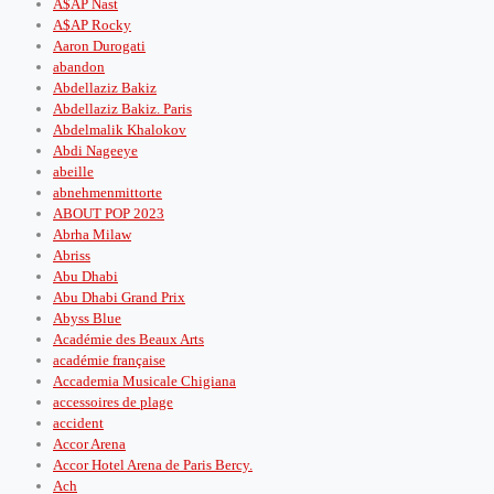
A$AP Nast
A$AP Rocky
Aaron Durogati
abandon
Abdellaziz Bakiz
Abdellaziz Bakiz. Paris
Abdelmalik Khalokov
Abdi Nageeye
abeille
abnehmenmittorte
ABOUT POP 2023
Abrha Milaw
Abriss
Abu Dhabi
Abu Dhabi Grand Prix
Abyss Blue
Académie des Beaux Arts
académie française
Accademia Musicale Chigiana
accessoires de plage
accident
Accor Arena
Accor Hotel Arena de Paris Bercy.
Ach