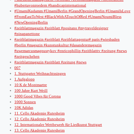
#hubertavonroedern #handicapinternational
#UmamiKudamm #UmamiBerlin #GrandOpeningBerlin #UmamiIsLove
#FromEastToWest #BlackWithATouchOfRed #UmamiNoumiBless
#NewOpeningBerlin
#zeitblattmagazin #zeitblatt #positano #mytraveldesigner
#pinapanettone
#zeitblattmagazin #zeitblatt #zeitblattagentur# paris #wiesbaden
#berlin #magazin #kunstunkultur #dasanderemagazin
#uwemarcusmagnusrykov #enricophillip #zeitblatttv #zeitung #news
#zeitgeschehen
#zeitblattmagazin #zeitblatt #zeitung #news
007
1. Stuttgarter Weihnachtssingen
1.Aufgalopp
10 K de Montmartre
100 Jahre Kurt Weill
1000 Good Vibes für Corona
1000 Sonnen
10K Adidas
11. Cello Akademie Rutesheim
12. Cello Akademie Rutesheim
12. Internationaler Wettbewerb für Liedkunst Stuttgart
13. Cello Akademie Rutesheim