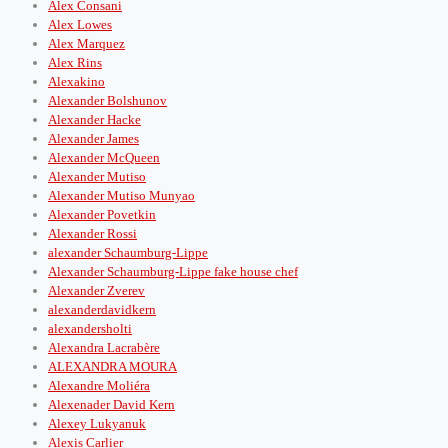
Alex Consani
Alex Lowes
Alex Marquez
Alex Rins
Alexakino
Alexander Bolshunov
Alexander Hacke
Alexander James
Alexander McQueen
Alexander Mutiso
Alexander Mutiso Munyao
Alexander Povetkin
Alexander Rossi
alexander Schaumburg-Lippe
Alexander Schaumburg-Lippe fake house chef
Alexander Zverev
alexanderdavidkern
alexandersholti
Alexandra Lacrabère
ALEXANDRA MOURA
Alexandre Moliéra
Alexenader David Kern
Alexey Lukyanuk
Alexis Carlier