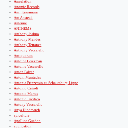
Annulation
Anomic Records
Anri Kawamura
Ant Anstead
Antenne
ANTHEMS
Anthony Joshua
Anthony Mendes
Anthony Terrance
Anthony Vaccarello
Antiquorum
Antoine Griezman
Antoine Vaccarello
Anton Palzer
Antoni Muntadas
Antonia Prinzessin zu Schaumburg-Lippe
Antonio Cairoli
Antonio Marras
Antonio Pacifico
Antony Vaccarello
Anya Hindmarch
apiculture
Apolline Guédon
application