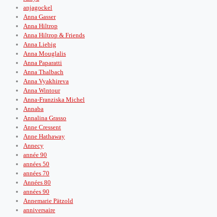
anjagockel
Anna Gasser
Anna Hiltrop
Anna Hiltrop & Friends
Anna Liebig
Anna Mouglalis
Anna Paparatti
Anna Thalbach
Anna Vyakhireva
Anna Wintour
Anna-Franziska Michel
Annaba
Annalina Grasso
Anne Cressent
Anne Hathaway
Annecy
année 90
années 50
années 70
Années 80
années 90
Annemarie Pätzold
anniversaire