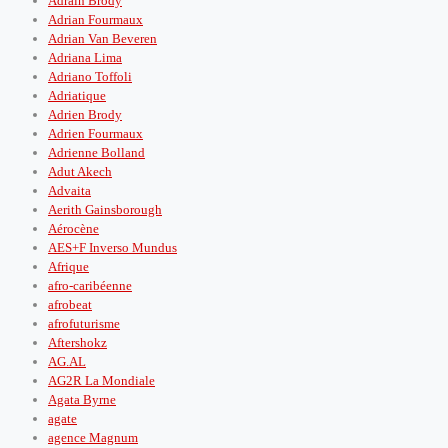
Adrain Brody
Adrian Fourmaux
Adrian Van Beveren
Adriana Lima
Adriano Toffoli
Adriatique
Adrien Brody
Adrien Fourmaux
Adrienne Bolland
Adut Akech
Advaita
Aerith Gainsborough
Aérocène
AES+F Inverso Mundus
Afrique
afro-caribéenne
afrobeat
afrofuturisme
Aftershokz
AG.AL
AG2R La Mondiale
Agata Byrne
agate
agence Magnum