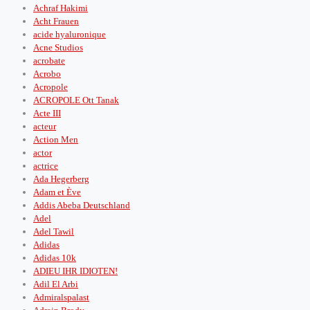
Achraf Hakimi
Acht Frauen
acide hyaluronique
Acne Studios
acrobate
Acrobo
Acropole
ACROPOLE Ott Tanak
Acte III
acteur
Action Men
actor
actrice
Ada Hegerberg
Adam et Ève
Addis Abeba Deutschland
Adel
Adel Tawil
Adidas
Adidas 10k
ADIEU IHR IDIOTEN!
Adil El Arbi
Admiralspalast