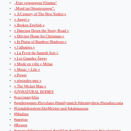
„Eine vergangene Filmära“
„Mord im Orientexpress“:
« A Century of The New Yorker »
« Angel »
« Broken English »
« Dancing Down the Stony Road »
« Driving Home for Christmas »
« In Praise of Bamboo Shadows »
« l’albatros »
« La Fevre du Samedi Soir »
« Les Grandes Âges»
« Mode en ville » Milan
« Music + Life »
« Power
« répondez moi »
« The Wicker Man »
(UN)NATURAL BODIES
#cuccinazyklus
#gardengames #luvolano #familymatch #dreamydress #luisabeccaria
#GemäldegalerieAlteMeister und #skdmuseum
#Madsen
#meetoo
#Rogers
#smcmodelmanagement #zeitblatt #zeitblattmagazin #nicoleatieno