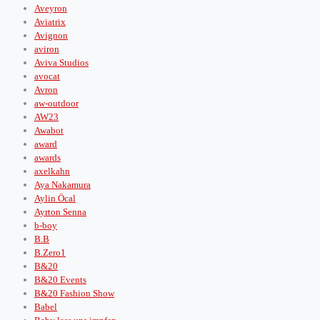
Aveyron
Aviatrix
Avignon
aviron
Aviva Studios
avocat
Avron
aw-outdoor
AW23
Awabot
award
awards
axelkahn
Aya Nakamura
Aylin Öcal
Ayrton Senna
b-boy
B.B
B.Zero1
B&20
B&20 Events
B&20 Fashion Show
Babel