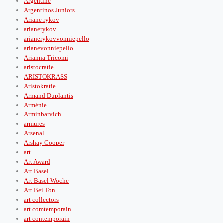
Argentine
Argentinos Juniors
Ariane rykov
arianerykov
arianerykovvonniepello
arianevonniepello
Arianna Tricomi
aristocratie
ARISTOKRASS
Aristokratie
Armand Duplantis
Arménie
Arminbarvich
armures
Arsenal
Arshay Cooper
art
Art Award
Art Basel
Art Basel Woche
Art Bei Ton
art collectors
art comtemporain
art contemporain