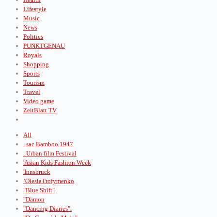
Lifestyle
Music
News
Politics
PUNKTGENAU
Royals
Shopping
Sports
Tourism
Travel
Video game
ZeitBlatt TV
All
. sac Bamboo 1947
. Urban film Festival
'Asian Kids Fashion Week
'Innsbruck
’OlesiaTrofymenko
"Blue Shift"
"Dämon
"Dancing Diaries".