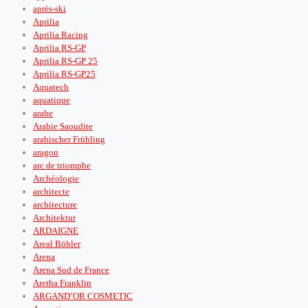
après‑ski
Aprilia
Aprilia Racing
Aprilia RS-GP
Aprilia RS-GP 25
Aprilia RS-GP25
Aquatech
aquatique
arabe
Arabie Saoudite
arabischer Frühling
aragon
arc de triomphe
Archéologie
architecte
architecture
Architektur
ARDAIGNE
Areal Böhler
Arena
Arena Sud de France
Aretha Franklin
ARGAND’OR COSMETIC