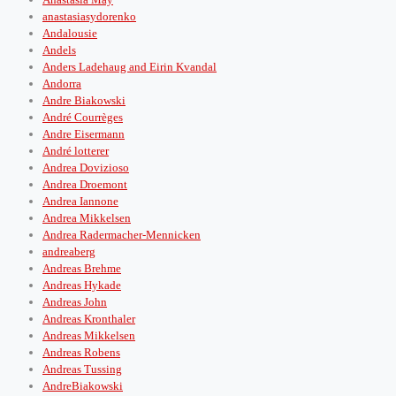
anastasiasydorenko
Andalousie
Andels
Anders Ladehaug and Eirin Kvandal
Andorra
Andre Biakowski
André Courrèges
Andre Eisermann
André lotterer
Andrea Dovizioso
Andrea Droemont
Andrea Iannone
Andrea Mikkelsen
Andrea Radermacher-Mennicken
andreaberg
Andreas Brehme
Andreas Hykade
Andreas John
Andreas Kronthaler
Andreas Mikkelsen
Andreas Robens
Andreas Tussing
AndreBiakowski