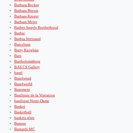
Barbara Becker
Barbara Brown
Barbara Kruger
Barbara Meier
Barber Angels Brotherhood
Barbie
Barbra Streisand
Barcelone
Barry Keoghan
Bars
Bartholomäberg
BAS CS Gallery
basel
Baselword
Baselworld
Basement
Basilique de la Visitation
basilique Notre-Dame
Basket
Basketball
baskets rétro
Basque
Bastards MC