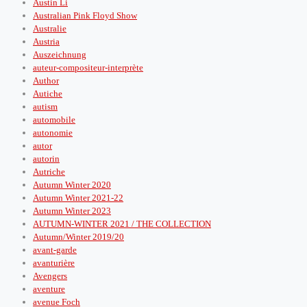
Austin Li
Australian Pink Floyd Show
Australie
Austria
Auszeichnung
auteur-compositeur-interprète
Author
Autiche
autism
automobile
autonomie
autor
autorin
Autriche
Autumn Winter 2020
Autumn Winter 2021-22
Autumn Winter 2023
AUTUMN-WINTER 2021 / THE COLLECTION
Autumn/Winter 2019/20
avant-garde
avanturière
Avengers
aventure
avenue Foch