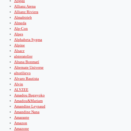
Allgäu
Allianz Arena
Allianz Riviera
Almabtrieb
Almeda
Alp-Con
Alpes
Alphabeta Sygma
Alpine
Alsace
alsteratelier
Altana Bonmatí
Alternate Universe
altorilievo
Alvaro Bautista
Alvin
ALYZEE
Amadou Bagayoko
Amadou&Mariam
Amandine Leynaud
Amandine Nana
Amarante
Amazon
Amazone