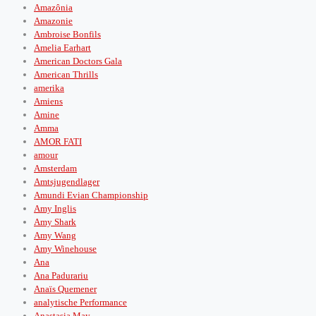
Amazônia
Amazonie
Ambroise Bonfils
Amelia Earhart
American Doctors Gala
American Thrills
amerika
Amiens
Amine
Amma
AMOR FATI
amour
Amsterdam
Amtsjugendlager
Amundi Evian Championship
Amy Inglis
Amy Shark
Amy Wang
Amy Winehouse
Ana
Ana Padurariu
Anaïs Quemener
analytische Performance
Anastasia May