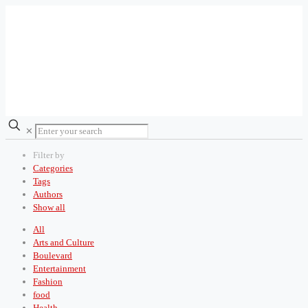
✕
Filter by
Categories
Tags
Authors
Show all
All
Arts and Culture
Boulevard
Entertainment
Fashion
food
Health