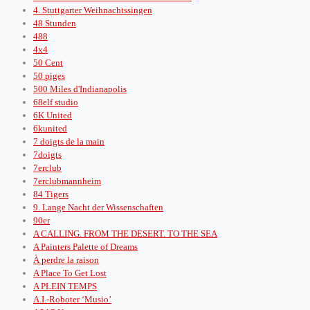
4. Stuttgarter Weihnachtssingen
48 Stunden
488
4x4
50 Cent
50 piges
500 Miles d'Indianapolis
68elf studio
6K United
6kunited
7 doigts de la main
7doigts
7erclub
7erclubmannheim
84 Tigers
9. Lange Nacht der Wissenschaften
90er
A CALLING. FROM THE DESERT. TO THE SEA
A Painters Palette of Dreams
À perdre la raison
A Place To Get Lost
A PLEIN TEMPS
A.I.-Roboter ‘Musio’