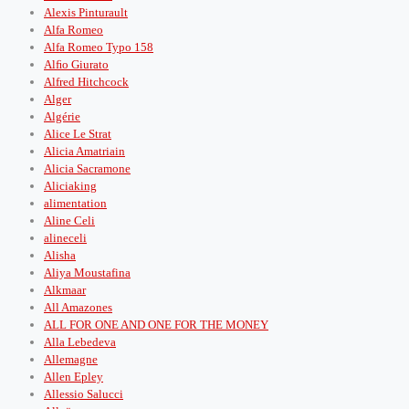
Alexis Pinturault
Alfa Romeo
Alfa Romeo Typo 158
Alﬁo Giurato
Alfred Hitchcock
Alger
Algérie
Alice Le Strat
Alicia Amatriain
Alicia Sacramone
Aliciaking
alimentation
Aline Celi
alineceli
Alisha
Aliya Moustafina
Alkmaar
All Amazones
ALL FOR ONE AND ONE FOR THE MONEY
Alla Lebedeva
Allemagne
Allen Epley
Allessio Salucci