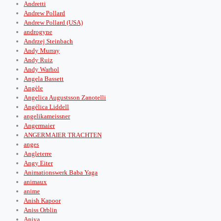
Andretti
Andrew Pollard
Andrew Pollard (USA)
androgyne
Andrzej Steinbach
Andy Murray
Andy Ruiz
Andy Warhol
Angela Bassett
Angèle
Angelica Augustsson Zanotelli
Angélica Liddell
angelikameissner
Angermaier
ANGERMAIER TRACHTEN
anges
Angleterre
Angy Eiter
Animationswerk Baba Yaga
animaux
anime
Anish Kapoor
Aniss Orblin
Aniya