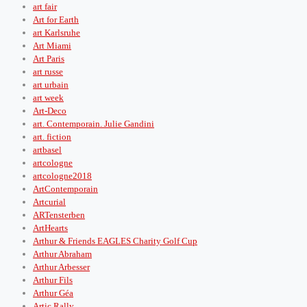
art fair
Art for Earth
art Karlsruhe
Art Miami
Art Paris
art russe
art urbain
art week
Art-Deco
art. Contemporain. Julie Gandini
art. fiction
artbasel
artcologne
artcologne2018
ArtContemporain
Artcurial
ARTensterben
ArtHearts
Arthur & Friends EAGLES Charity Golf Cup
Arthur Abraham
Arthur Arbesser
Arthur Fils
Arthur Géa
Artic Rally