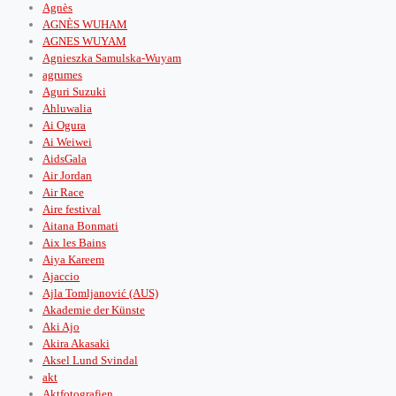
Agnès
AGNÈS WUHAM
AGNES WUYAM
Agnieszka Samulska-Wuyam
agrumes
Aguri Suzuki
Ahluwalia
Ai Ogura
Ai Weiwei
AidsGala
Air Jordan
Air Race
Aire festival
Aitana Bonmati
Aix les Bains
Aiya Kareem
Ajaccio
Ajla Tomljanović (AUS)
Akademie der Künste
Aki Ajo
Akira Akasaki
Aksel Lund Svindal
akt
Aktfotografien