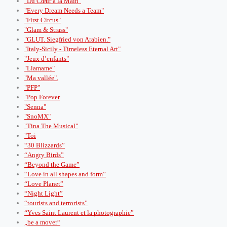
"Du Cœur à la Main"
"Every Dream Needs a Team"
"First Circus"
"Glam & Strass"
"GLUT. Siegfried von Arabien."
"Italy-Sicily - Timeless Eternal Art"
"Jeux d’enfants"
"Llamame"
"Ma vallée".
"PFP"
"Pop Forever
"Senna"
"SnoMX"
"Tina The Musical"
"Toi
“30 Blizzards”
“Angry Birds”
“Beyond the Game”
“Love in all shapes and form”
“Love Planet”
“Night Light”
“tourists and terrorists”
“Yves Saint Laurent et la photographie”
„be a mover“