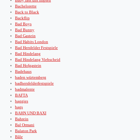
Baby lass uns impfen
Bachelorette
Back to Black
Backflip
Bad Boys
Bad Bunny
Bad Gastein
Bad Habits London
Bad Hersfelder Festspiele
Bad Hindelang
Bad Hindelang Viehscheid
Bad Hofgastein
Badehaus
baden würtemberg
badhersfelderfestspiele
badmalente
BAFTA
baggies
bags
BAHN UND BAXI
Bahrein
Bal Ormani
Balaton Park
Bâle