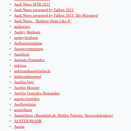
Audi Nines MTB 2021
Audi Nines presented by Falken 2021
Audi Nines presented by Falken 2021: Die Mixtapes!
Audi Nines: „Nothing Quite Like It“
audinenes
Audrey Hepburn
audreyhepburn
Aufbaunotredame
Augenvermessung
Augsburg
Augusto Fernandez
auktion
auktionshausgrisebach
auktionshausreuf
Aurélia Agel
Aurélie Moinier
Aurelio Gonzalez Hernandez
aurores boréales
Ausflugstipps
ausstellung
Ausstellung »BarabásiLab. Hidden Patterns. Netzwerkdenken«
AUSTERNBANK
Austin