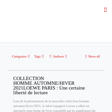
Categories
Tags
Authors
Show all
COLLECTION
HOMME AUTOMNE/HIVER
2021LOEWE PARIS : Une certaine
liberté de lecture
Lors de la présentation de la nouvelle collection homme
automne/hiver 2021, le label espagnol Loewe a offert un
spectacle sous forme de livre consolidé par les graphiques du