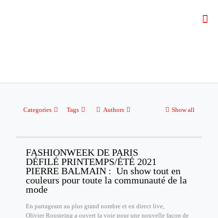
Categories
Tags
Authors
Show all
FASHIONWEEK DE PARIS
DÉFILÉ PRINTEMPS/ÉTÉ 2021
PIERRE BALMAIN : Un show tout en
couleurs pour toute la communauté de la
mode
En partageant au plus grand nombre et en direct live,
Olivier Rousteing a ouvert la voie pour une nouvelle façon de