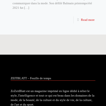
communiquer dans la mode. Son défilé Balmain printemps/été
2021 fut
[…]
Read more
ZEITBLATT – Feuille de temps
ZeZeitBlatt est un magazine imprimé en ligne dédié à relier le
style, l'intelligence et tout ce qui est beau dans les domaines de la
mode, de la beauté, de la culture et du style de vie, de la culture,
de l'art et du sport.