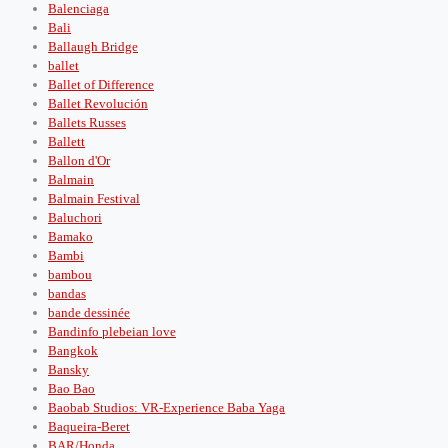
Balenciaga
Bali
Ballaugh Bridge
ballet
Ballet of Difference
Ballet Revolución
Ballets Russes
Ballett
Ballon d'Or
Balmain
Balmain Festival
Baluchori
Bamako
Bambi
bambou
bandas
bande dessinée
Bandinfo plebeian love
Bangkok
Bansky
Bao Bao
Baobab Studios: VR-Experience Baba Yaga
Baqueira-Beret
BAR/Honda