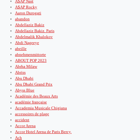
A$AP Nast
A$AP Rocky
Aaron Durogati
abandon
Abdellaziz Bakiz
Abdellaziz Bakiz. Paris
Abdelmalik Khalokov
Abdi Nageeye
abeille
abnehmenmittorte
ABOUT POP 2023
Abrha Milaw
Abriss
Abu Dhabi
Abu Dhabi Grand Prix
Abyss Blue
Académie des Beaux Arts
académie française
Accademia Musicale Chigiana
accessoires de plage
accident
Accor Arena
Accor Hotel Arena de Paris Bercy.
Ach