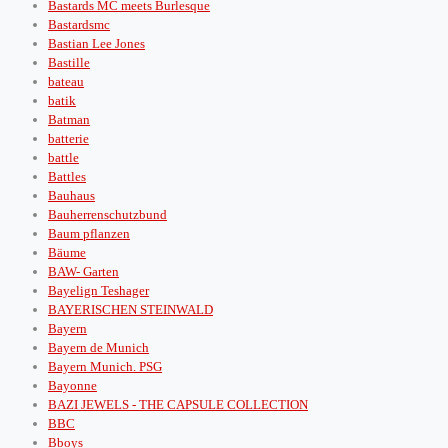
Bastards MC meets Burlesque
Bastardsmc
Bastian Lee Jones
Bastille
bateau
batik
Batman
batterie
battle
Battles
Bauhaus
Bauherrenschutzbund
Baum pflanzen
Bäume
BAW- Garten
Bayelign Teshager
BAYERISCHEN STEINWALD
Bayern
Bayern de Munich
Bayern Munich. PSG
Bayonne
BAZI JEWELS - THE CAPSULE COLLECTION
BBC
Bboys