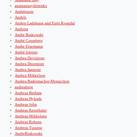
anastasiasydorenko
Andalousie
Andels
Anders Ladehaug and Eirin Kvandal
Andorra
Andre Biakowski
André Courrèges
Andre Eisermann
André lotterer
Andrea Dovizioso
Andrea Droemont
Andrea Iannone
Andrea Mikkelsen
Andrea Radermacher-Mennicken
andreaberg
Andreas Brehme
Andreas Hykade
Andreas John
Andreas Kronthaler
Andreas Mikkelsen
Andreas Robens
Andreas Tussing
AndreBiakowski