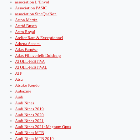
association L"Envol
Association PASIC
association SineQuaNon
Aston Martin
Astrid Busch
Astro Royal
Atelier Rare & Exceptionnel
Athena Accorsi
Atlas Farnèse
Atlas Filmverleih Duisburg
ATOLL-FESTIVA
ATOLL-FESTIVAL
ATP
Atsu
Atsuko Kondo
Aubazine
Audi
Audi Nines
Audi Nines 2019
Audi Nines 2020
Audi Nines 2021
Audi Nines 2021: Magnum Opus
Audi Nines MTB
Audi Nines MTB 2019