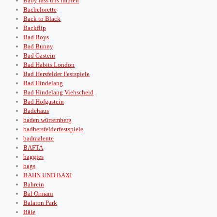
Baby lass uns impfen
Bachelorette
Back to Black
Backflip
Bad Boys
Bad Bunny
Bad Gastein
Bad Habits London
Bad Hersfelder Festspiele
Bad Hindelang
Bad Hindelang Viehscheid
Bad Hofgastein
Badehaus
baden würtemberg
badhersfelderfestspiele
badmalente
BAFTA
baggies
bags
BAHN UND BAXI
Bahrein
Bal Ormani
Balaton Park
Bâle