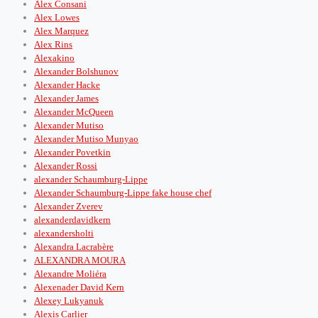
Alex Consani
Alex Lowes
Alex Marquez
Alex Rins
Alexakino
Alexander Bolshunov
Alexander Hacke
Alexander James
Alexander McQueen
Alexander Mutiso
Alexander Mutiso Munyao
Alexander Povetkin
Alexander Rossi
alexander Schaumburg-Lippe
Alexander Schaumburg-Lippe fake house chef
Alexander Zverev
alexanderdavidkern
alexandersholti
Alexandra Lacrabère
ALEXANDRA MOURA
Alexandre Moliéra
Alexenader David Kern
Alexey Lukyanuk
Alexis Carlier