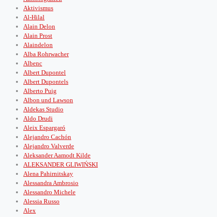
Aktivismus
Al-Hilal
Alain Delon
Alain Prost
Alaindelon
Alba Rohrwacher
Albenc
Albert Dupontel
Albert Dupontels
Alberto Puig
Albon und Lawson
Aldekas Studio
Aldo Drudi
Aleix Espargaró
Alejandro Cachón
Alejandro Valverde
Aleksander Aamodt Kilde
ALEKSANDER GLIWIŃSKI
Alena Pahirnitskay
Alessandra Ambrosio
Alessandro Michele
Alessia Russo
Alex