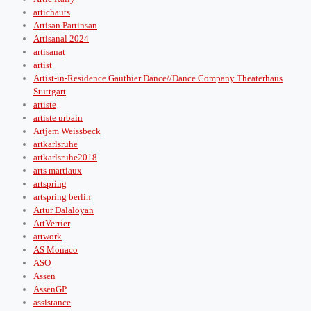
artichauts
Artisan Partinsan
Artisanal 2024
artisanat
artist
Artist-in-Residence Gauthier Dance//Dance Company Theaterhaus
Stuttgart
artiste
artiste urbain
Artjem Weissbeck
artkarlsruhe
artkarlsruhe2018
arts martiaux
artspring
artspring berlin
Artur Dalaloyan
ArtVerrier
artwork
AS Monaco
ASO
Assen
AssenGP
assistance