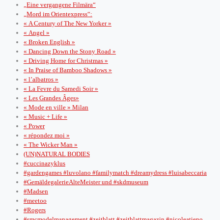
„Eine vergangene Filmära“
„Mord im Orientexpress“:
« A Century of The New Yorker »
« Angel »
« Broken English »
« Dancing Down the Stony Road »
« Driving Home for Christmas »
« In Praise of Bamboo Shadows »
« l’albatros »
« La Fevre du Samedi Soir »
« Les Grandes Âges»
« Mode en ville » Milan
« Music + Life »
« Power
« répondez moi »
« The Wicker Man »
(UN)NATURAL BODIES
#cuccinazyklus
#gardengames #luvolano #familymatch #dreamydress #luisabeccaria
#GemäldegalerieAlteMeister und #skdmuseum
#Madsen
#meetoo
#Rogers
#smcmodelmanagement #zeitblatt #zeitblattmagazin #nicoleatieno