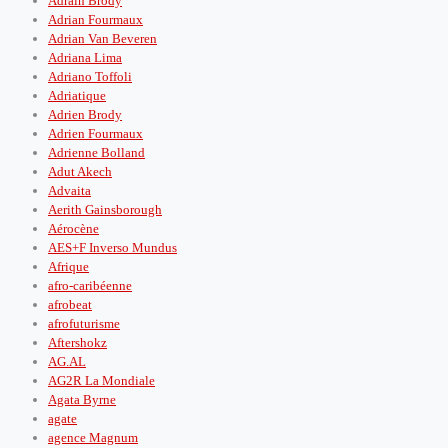
Adrain Brody
Adrian Fourmaux
Adrian Van Beveren
Adriana Lima
Adriano Toffoli
Adriatique
Adrien Brody
Adrien Fourmaux
Adrienne Bolland
Adut Akech
Advaita
Aerith Gainsborough
Aérocène
AES+F Inverso Mundus
Afrique
afro-caribéenne
afrobeat
afrofuturisme
Aftershokz
AG.AL
AG2R La Mondiale
Agata Byrne
agate
agence Magnum