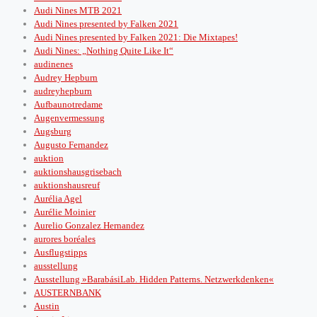
Audi Nines MTB 2021
Audi Nines presented by Falken 2021
Audi Nines presented by Falken 2021: Die Mixtapes!
Audi Nines: „Nothing Quite Like It“
audinenes
Audrey Hepburn
audreyhepburn
Aufbaunotredame
Augenvermessung
Augsburg
Augusto Fernandez
auktion
auktionshausgrisebach
auktionshausreuf
Aurélia Agel
Aurélie Moinier
Aurelio Gonzalez Hernandez
aurores boréales
Ausflugstipps
ausstellung
Ausstellung »BarabásiLab. Hidden Patterns. Netzwerkdenken«
AUSTERNBANK
Austin