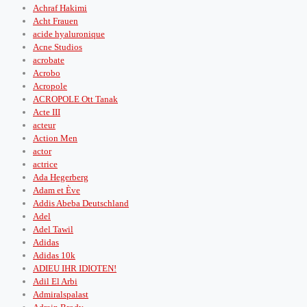
Achraf Hakimi
Acht Frauen
acide hyaluronique
Acne Studios
acrobate
Acrobo
Acropole
ACROPOLE Ott Tanak
Acte III
acteur
Action Men
actor
actrice
Ada Hegerberg
Adam et Ève
Addis Abeba Deutschland
Adel
Adel Tawil
Adidas
Adidas 10k
ADIEU IHR IDIOTEN!
Adil El Arbi
Admiralspalast