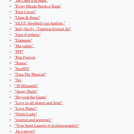
"Du Cœur à la Main"
"Every Dream Needs a Team"
"First Circus"
"Glam & Strass"
"GLUT. Siegfried von Arabien."
"Italy-Sicily - Timeless Eternal Art"
"Jeux d’enfants"
"Llamame"
"Ma vallée".
"PFP"
"Pop Forever
"Senna"
"SnoMX"
"Tina The Musical"
"Toi
“30 Blizzards”
“Angry Birds”
“Beyond the Game”
“Love in all shapes and form”
“Love Planet”
“Night Light”
“tourists and terrorists”
“Yves Saint Laurent et la photographie”
„be a mover“