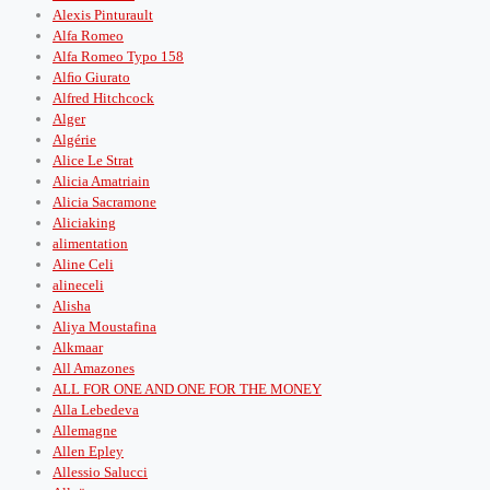
Alexis Pinturault
Alfa Romeo
Alfa Romeo Typo 158
Alﬁo Giurato
Alfred Hitchcock
Alger
Algérie
Alice Le Strat
Alicia Amatriain
Alicia Sacramone
Aliciaking
alimentation
Aline Celi
alineceli
Alisha
Aliya Moustafina
Alkmaar
All Amazones
ALL FOR ONE AND ONE FOR THE MONEY
Alla Lebedeva
Allemagne
Allen Epley
Allessio Salucci