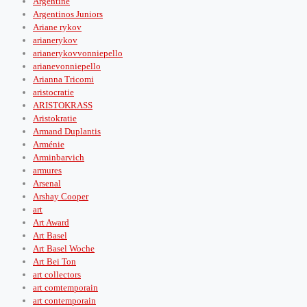
Argentine
Argentinos Juniors
Ariane rykov
arianerykov
arianerykovvonniepello
arianevonniepello
Arianna Tricomi
aristocratie
ARISTOKRASS
Aristokratie
Armand Duplantis
Arménie
Arminbarvich
armures
Arsenal
Arshay Cooper
art
Art Award
Art Basel
Art Basel Woche
Art Bei Ton
art collectors
art comtemporain
art contemporain