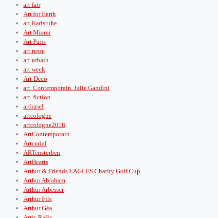
art fair
Art for Earth
art Karlsruhe
Art Miami
Art Paris
art russe
art urbain
art week
Art-Deco
art. Contemporain. Julie Gandini
art. fiction
artbasel
artcologne
artcologne2018
ArtContemporain
Artcurial
ARTensterben
ArtHearts
Arthur & Friends EAGLES Charity Golf Cup
Arthur Abraham
Arthur Arbesser
Arthur Fils
Arthur Géa
Artic Rally