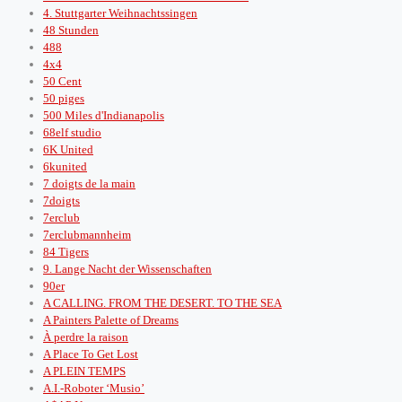
4. Stuttgarter Weihnachtssingen
48 Stunden
488
4x4
50 Cent
50 piges
500 Miles d'Indianapolis
68elf studio
6K United
6kunited
7 doigts de la main
7doigts
7erclub
7erclubmannheim
84 Tigers
9. Lange Nacht der Wissenschaften
90er
A CALLING. FROM THE DESERT. TO THE SEA
A Painters Palette of Dreams
À perdre la raison
A Place To Get Lost
A PLEIN TEMPS
A.I.-Roboter ‘Musio’