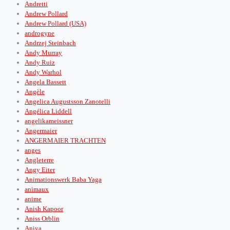
Andretti
Andrew Pollard
Andrew Pollard (USA)
androgyne
Andrzej Steinbach
Andy Murray
Andy Ruiz
Andy Warhol
Angela Bassett
Angèle
Angelica Augustsson Zanotelli
Angélica Liddell
angelikameissner
Angermaier
ANGERMAIER TRACHTEN
anges
Angleterre
Angy Eiter
Animationswerk Baba Yaga
animaux
anime
Anish Kapoor
Aniss Orblin
Aniya