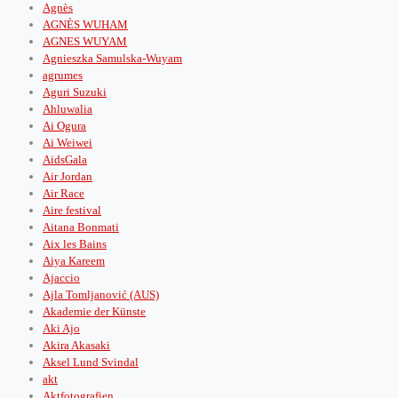
Agnès
AGNÈS WUHAM
AGNES WUYAM
Agnieszka Samulska-Wuyam
agrumes
Aguri Suzuki
Ahluwalia
Ai Ogura
Ai Weiwei
AidsGala
Air Jordan
Air Race
Aire festival
Aitana Bonmati
Aix les Bains
Aiya Kareem
Ajaccio
Ajla Tomljanović (AUS)
Akademie der Künste
Aki Ajo
Akira Akasaki
Aksel Lund Svindal
akt
Aktfotografien