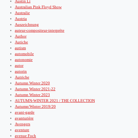
Austin Li
Australian Pink Floyd Show
Australie
Austria
Auszeichnung
auteur-compositeur-interprète
Author
Autiche
autism
automobile
autonomie
autor
autorin
Autriche
Autumn Winter 2020
Autumn Winter 2021-22
Autumn Winter 2023
AUTUMN-WINTER 2021 / THE COLLECTION
Autumn/Winter 2019/20
avant-garde
avanturière
Avengers
aventure
avenue Foch