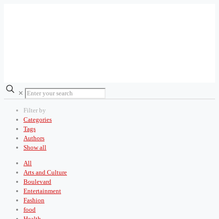
✕
Filter by
Categories
Tags
Authors
Show all
All
Arts and Culture
Boulevard
Entertainment
Fashion
food
Health