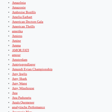
Amazônia
Amazonie
Ambroise Bonfils
Amelia Earhart
American Doctors Gala
American Thrills
amerika
Amiens
Amine
Amma
AMOR FATI
amour
Amsterdam
Amtsjugendlager
Amundi Evian Championship
Amy Inglis
Amy Shark
Amy Wang
Amy Winehouse
Ana
Ana Padurariu
Anaïs Quemener
analytische Performance
Anastasia May