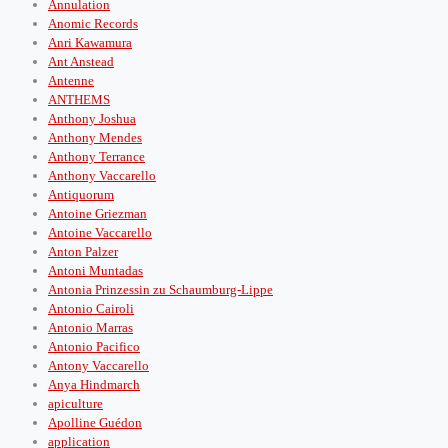
Annulation
Anomic Records
Anri Kawamura
Ant Anstead
Antenne
ANTHEMS
Anthony Joshua
Anthony Mendes
Anthony Terrance
Anthony Vaccarello
Antiquorum
Antoine Griezman
Antoine Vaccarello
Anton Palzer
Antoni Muntadas
Antonia Prinzessin zu Schaumburg-Lippe
Antonio Cairoli
Antonio Marras
Antonio Pacifico
Antony Vaccarello
Anya Hindmarch
apiculture
Apolline Guédon
application