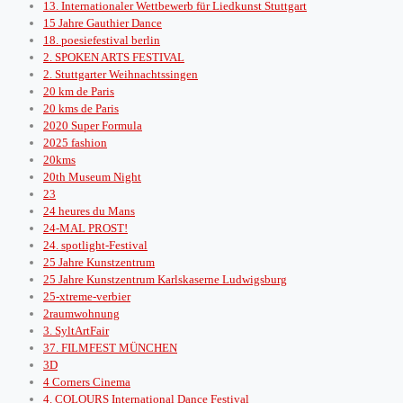
13. Internationaler Wettbewerb für Liedkunst Stuttgart
15 Jahre Gauthier Dance
18. poesiefestival berlin
2. SPOKEN ARTS FESTIVAL
2. Stuttgarter Weihnachtssingen
20 km de Paris
20 kms de Paris
2020 Super Formula
2025 fashion
20kms
20th Museum Night
23
24 heures du Mans
24-MAL PROST!
24. spotlight-Festival
25 Jahre Kunstzentrum
25 Jahre Kunstzentrum Karlskaserne Ludwigsburg
25-xtreme-verbier
2raumwohnung
3. SyltArtFair
37. FILMFEST MÜNCHEN
3D
4 Corners Cinema
4. COLOURS International Dance Festival