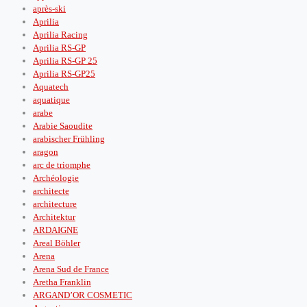
après‑ski
Aprilia
Aprilia Racing
Aprilia RS-GP
Aprilia RS-GP 25
Aprilia RS-GP25
Aquatech
aquatique
arabe
Arabie Saoudite
arabischer Frühling
aragon
arc de triomphe
Archéologie
architecte
architecture
Architektur
ARDAIGNE
Areal Böhler
Arena
Arena Sud de France
Aretha Franklin
ARGAND’OR COSMETIC