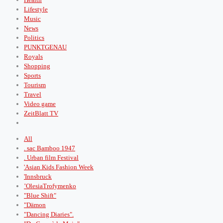
Lifestyle
Music
News
Politics
PUNKTGENAU
Royals
Shopping
Sports
Tourism
Travel
Video game
ZeitBlatt TV
All
. sac Bamboo 1947
. Urban film Festival
'Asian Kids Fashion Week
'Innsbruck
’OlesiaTrofymenko
"Blue Shift"
"Dämon
"Dancing Diaries".