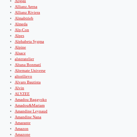
Allgäu
Allianz Arena
Allianz Riviera
Almabtrieb
Almeda
Alp-Con
Alpes
Alphabeta Sygma
Alpine
Alsace
alsteratelier
Altana Bonmatí
Alternate Universe
altorilievo
Alvaro Bautista
Alvin
ALYZEE
Amadou Bagayoko
Amadou&Mariam
Amandine Leynaud
Amandine Nana
Amarante
Amazon
Amazone