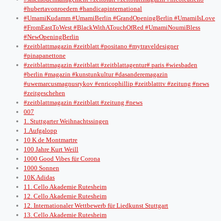
#hubertavonroedern #handicapinternational
#UmamiKudamm #UmamiBerlin #GrandOpeningBerlin #UmamiIsLove
#FromEastToWest #BlackWithATouchOfRed #UmamiNoumiBless
#NewOpeningBerlin
#zeitblattmagazin #zeitblatt #positano #mytraveldesigner
#pinapanettone
#zeitblattmagazin #zeitblatt #zeitblattagentur# paris #wiesbaden
#berlin #magazin #kunstunkultur #dasanderemagazin
#uwemarcusmagnusrykov #enricophillip #zeitblatttv #zeitung #news
#zeitgeschehen
#zeitblattmagazin #zeitblatt #zeitung #news
007
1. Stuttgarter Weihnachtssingen
1.Aufgalopp
10 K de Montmartre
100 Jahre Kurt Weill
1000 Good Vibes für Corona
1000 Sonnen
10K Adidas
11. Cello Akademie Rutesheim
12. Cello Akademie Rutesheim
12. Internationaler Wettbewerb für Liedkunst Stuttgart
13. Cello Akademie Rutesheim