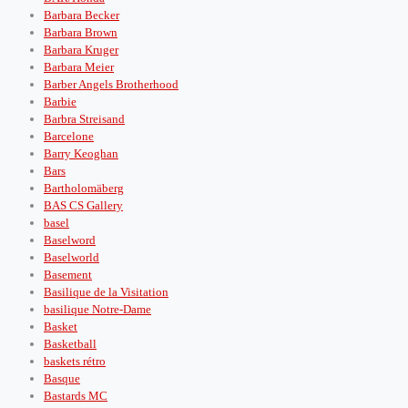
Barbara Becker
Barbara Brown
Barbara Kruger
Barbara Meier
Barber Angels Brotherhood
Barbie
Barbra Streisand
Barcelone
Barry Keoghan
Bars
Bartholomäberg
BAS CS Gallery
basel
Baselword
Baselworld
Basement
Basilique de la Visitation
basilique Notre-Dame
Basket
Basketball
baskets rétro
Basque
Bastards MC