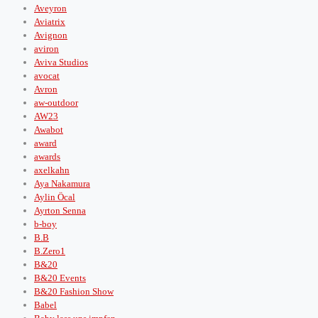
Aveyron
Aviatrix
Avignon
aviron
Aviva Studios
avocat
Avron
aw-outdoor
AW23
Awabot
award
awards
axelkahn
Aya Nakamura
Aylin Öcal
Ayrton Senna
b-boy
B.B
B.Zero1
B&20
B&20 Events
B&20 Fashion Show
Babel