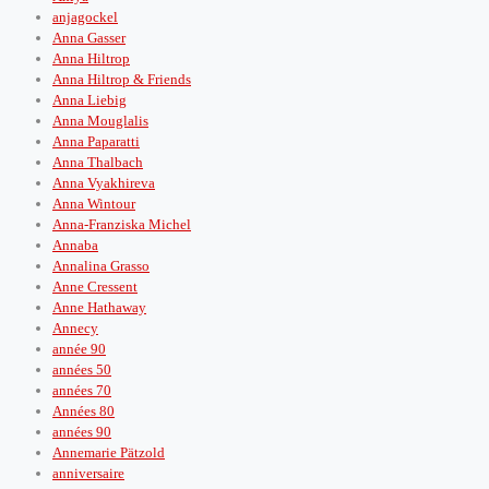
anjagockel
Anna Gasser
Anna Hiltrop
Anna Hiltrop & Friends
Anna Liebig
Anna Mouglalis
Anna Paparatti
Anna Thalbach
Anna Vyakhireva
Anna Wintour
Anna-Franziska Michel
Annaba
Annalina Grasso
Anne Cressent
Anne Hathaway
Annecy
année 90
années 50
années 70
Années 80
années 90
Annemarie Pätzold
anniversaire