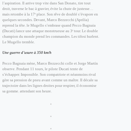
l’aspiration. Il arrive trop vite dans San Donato, tire tout
droit, traverse le bac à gravier, évite la chute de justesse…
mais retombe à la 17ᵉ place. Son rêve de doublé s’évapore en
quelques secondes.
Devant, Marco Bezzecchi (Aprilia)
reprend la tête. le Mugello s’embrase quand Pecco Bagnaia
(Ducati) lance une attaque monstrueuse au 3ᵉ tour. Le double
champion du monde prend les commandes. Les tifosi hurlent.
Le Mugello tremble.
Une guerre d’usure à 350 km/h
Pecco Bagnaia mène,
Marco Bezzecchi colle
et Jorge Martín
observe.
Pendant 11 tours, le pilote Ducati tente de
s’échapper. Impossible.
Son compatriote et néanmoins rival
gère sa pression de pneu avant comme un maître.
Il décale sa
trajectoire dans les lignes droites pour respirer, il
économise
sa gomme. attendant son heure.