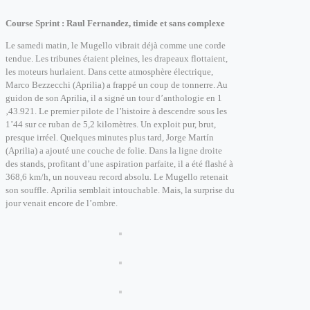
Course Sprint : Raul Fernandez, timide et sans complexe
Le samedi matin, le Mugello vibrait déjà comme une corde
tendue. Les tribunes étaient pleines, les drapeaux flottaient,
les moteurs hurlaient.
Dans cette atmosphère électrique,
Marco Bezzecchi (Aprilia) a frappé un coup de tonnerre. Au
guidon de son Aprilia, il a signé un tour d’anthologie en 1
‚43.921. Le premier pilote de l’histoire à descendre sous les
1’44 sur ce ruban de 5,2 kilomètres. Un exploit pur, brut,
presque irréel. Quelques minutes plus tard, Jorge Martín
(Aprilia) a ajouté une couche de folie. Dans la ligne droite
des stands, profitant d’une aspiration parfaite, il a été flashé à
368,6 km/h, u
n nouveau record absolu
.
Le Mugello retenait
son souffle.
Aprilia semblait intouchable.
Mais, la surprise du
jour venait encore de l’ombre.