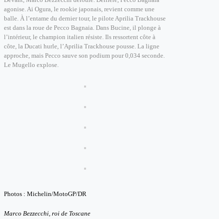
agonise. Ai Ogura, le rookie japonais, revient comme une
balle. À l’entame du dernier tour, le pilote Aprilia Trackhouse
est dans la roue de Pecco Bagnaia. Dans Bucine, il plonge à
l’intérieur,
le champion italien résiste.
Ils ressortent côte à
côte, l
a Ducati hurle, l’Aprilia Trackhouse pousse.
La ligne
approche, mais Pecco sauve son podium pour 0,034 seconde.
Le Mugello explose.
Photos : Michelin/MotoGP/DR
Marco Bezzecchi, roi de Toscane