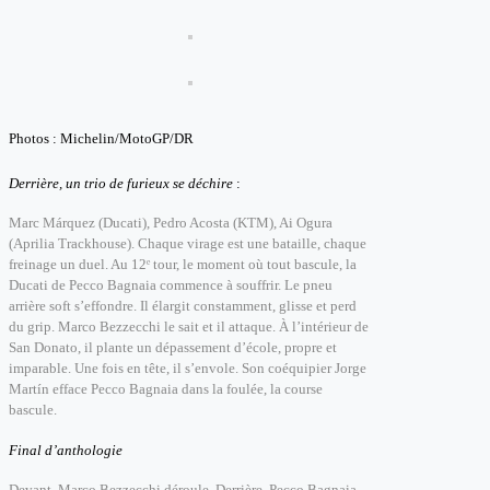
Photos : Michelin/MotoGP/DR
Derrière, un trio de furieux se déchire
:
Marc Márquez (Ducati), Pedro Acosta (KTM), Ai Ogura
(Aprilia Trackhouse).
Chaque virage est une bataille, chaque
freinage un duel. Au 12ᵉ tour
, le moment où tout bascule, la
Ducati de Pecco Bagnaia commence à souffrir.
Le pneu
arrière soft s’effondre. Il élargit constamment, glisse et
perd
du grip. Marco Bezzecchi le sait et i
l attaque. À l’intérieur de
San Donato, il plante un dépassement d’école, propre et
imparable.
Une fois en tête, il s’envole.
Son coéquipier Jorge
Martín efface Pecco Bagnaia dans la foulée, la course
bascule.
Final d’anthologie
Devant, Marco Bezzecchi déroule.
Derrière, Pecco Bagnaia