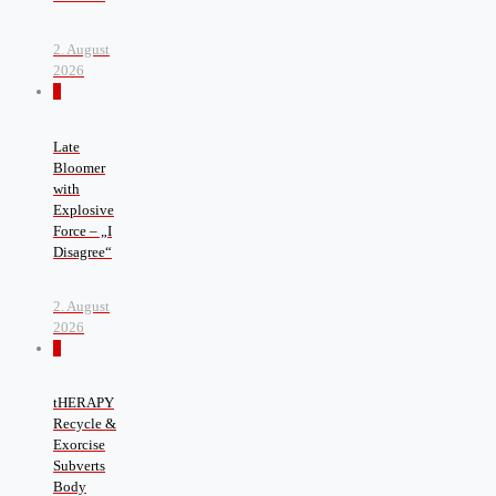
2. August
2026
0
Late
Bloomer
with
Explosive
Force – „I
Disagree“
2. August
2026
0
tHERAPY
Recycle &
Exorcise
Subverts
Body