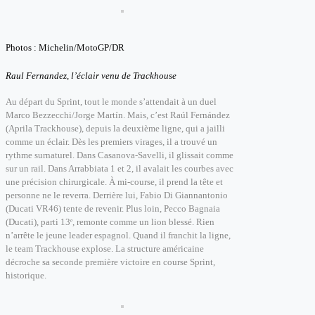
Photos : Michelin/MotoGP/DR
Raul Fernandez, l’éclair venu de Trackhouse
Au départ du Sprint, tout le monde s’attendait à un duel
Marco Bezzecchi/Jorge Martín.
Mais, c’est Raúl Fernández
(Aprila Trackhouse), depuis la deuxième ligne, qui a jailli
comme un éclair.
Dès les premiers virages, il a trouvé un
rythme surnaturel. Dans Casanova-Savelli, il glissait comme
sur un rail.
Dans Arrabbiata 1 et 2, il avalait les courbes avec
une précision chirurgicale.
À mi-course, il prend la tête e
t
personne ne le reverra.
Derrière lui, Fabio Di Giannantonio
(Ducati VR46) tente de revenir. Plus loin, Pecco Bagnaia
(Ducati), parti 13ᵉ, remonte comme un lion blessé. Rien
n’arrête le jeune leader espagnol.
Quand il franchit la ligne,
le team Trackhouse explose. La structure américaine
décroche sa seconde première victoire en course Sprint,
historique.