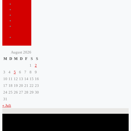
Shopping
Sports
Tourism
Travel
Video
game
ZeitBlatt
TV
August 2026
M
D
M
D
F
S
S
1
2
3
4
5
6
7
8
9
10
11
12
13
14
15
16
17
18
19
20
21
22
23
24
25
26
27
28
29
30
31
« Juli