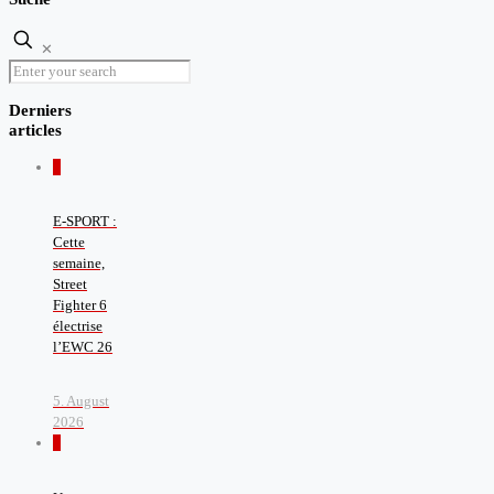
✕
Derniers
articles
0
E-SPORT :
Cette
semaine,
Street
Fighter 6
électrise
l’EWC 26
5. August
2026
0