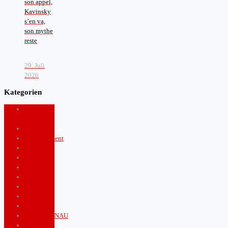
son appel,
Kavinsky
s’en va,
son mythe
reste
29. Juli
2026
Kategorien
Arts and
Culture
Boulevard
Entertainment
Fashion
food
Health
Lifestyle
Music
News
Politics
PUNKTGENAU
Royals