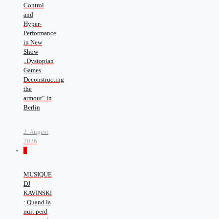
Control
and
Hyper-
Performance
in New
Show
„Dystopian
Games.
Deconstructing
the
armour“ in
Berlin
2. August
2026
0
MUSIQUE
DJ
KAVINSKI
: Quand la
nuit perd