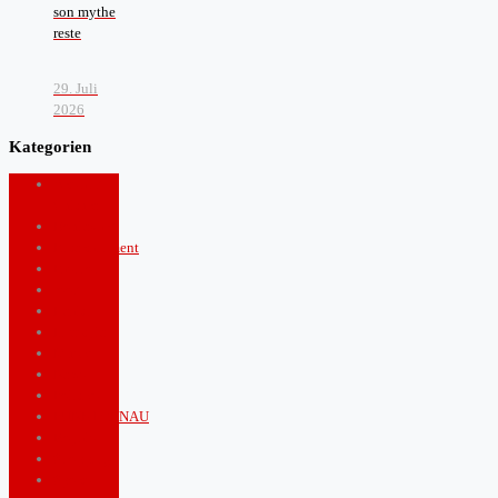
son mythe
reste
29. Juli
2026
Kategorien
Arts and
Culture
Boulevard
Entertainment
Fashion
food
Health
Lifestyle
Music
News
Politics
PUNKTGENAU
Royals
Shopping
Sports