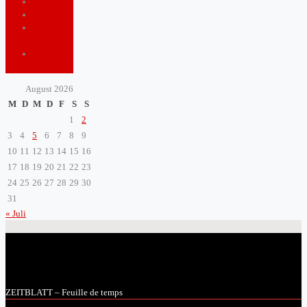
Tourism
Travel
Video
game
ZeitBlatt
TV
August 2026
M
D
M
D
F
S
S
1
2
3
4
5
6
7
8
9
10
11
12
13
14
15
16
17
18
19
20
21
22
23
24
25
26
27
28
29
30
31
« Juli
ZEITBLATT – Feuille de temps