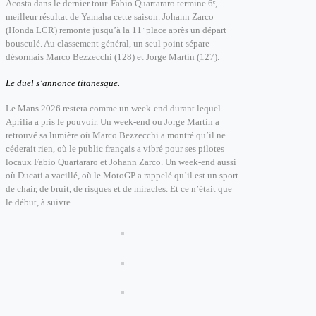
Acosta dans le dernier tour.
Fabio Quartararo termine 6ᵉ,
meilleur résultat de Yamaha cette saison.
Johann Zarco
(Honda LCR) remonte jusqu’à la 11ᵉ place après un départ
bousculé.
Au classement général, un seul point sépare
désormais Marco Bezzecchi (128) et Jorge Martín (127).
Le duel s’annonce titanesque.
Le Mans 2026 restera comme un week-end durant lequel
Aprilia a pris le pouvoir.
Un week-end ou Jorge Martín a
retrouvé sa lumière où Marco Bezzecchi a montré qu’il ne
céderait rien,
où le public français a vibré pour ses pilotes
locaux Fabio Quartararo et Johann Zarco. Un week-end aussi
où Ducati a vacillé, où le MotoGP a rappelé qu’il est un sport
de chair, de bruit, de risques et de miracles.
Et ce n’était que
le début, à suivre…