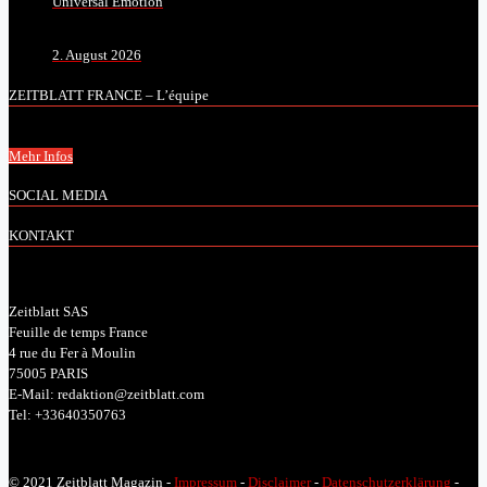
Universal Emotion
2. August 2026
ZEITBLATT FRANCE – L’équipe
Mehr Infos
SOCIAL MEDIA
KONTAKT
Zeitblatt SAS
Feuille de temps France
4 rue du Fer à Moulin
75005 PARIS
E-Mail: redaktion@zeitblatt.com
Tel: +33640350763
© 2021 Zeitblatt Magazin -
Impressum
-
Disclaimer
-
Datenschutzerklärung
-