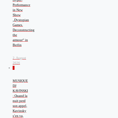
Performance
in New
Show
„Dystopian
Games.
Deconstructing
the
armour“ in
Berlin
2. August
2026
0
MUSIQUE
DJ
KAVINSKI
: Quand la
nuit perd
son appel,
Kavinsky
s’en va,