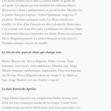
Les autres restent sur le dur. Le Mans adore ce genre de
dilemme.
Un départ qui fait trembler les tribunes
Marco
Bezzecchi s’élance parfaitement et prend la tête. Derrière lui,
le public français explose : Fabio Quartararo surgit en 2ᵉ
position.
Pendant quelques tours, Le Mans retient son
souffle.
Le rêve d’un Français en tête à domicile flotte dans
l’air comme une étincelle prête à embraser les tribunes. Mais
la hiérarchie finit par reprendre ses droits. Pedro Acosta puis
Pecco Bagnaia passent. Le pilote français se bat, mais la
Yamaha manque encore de souffle.
Le trio de tête, puis la chute qui change tout
Marco Bezzecchi, Pecco Bagnaia, Pedro Acosta.
Trois
hommes, trois styles, trois ambitions.
Derrière eux, Jorge
Martin
remonte, méthodique, implacable.
Puis tout bascule
au 16ᵉ tour. Pecco Bagnaia chute au virage 3. Le Mans se
fige. Jorge Martín voit une fenêtre s’ouvrir.
Le duel fratricide Aprilia
Jorge Martín dépasse son compatriote Pedro Acosta, puis
fond sur son coéquipier leader de la course. L’écart fond
comme neige au soleil.
Neuf tours, puis huit, puis sept. Les