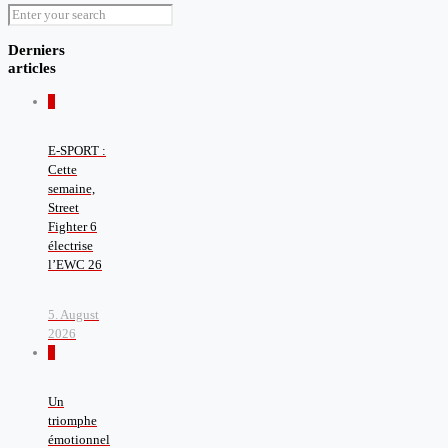
Derniers
articles
0
E-SPORT :
Cette
semaine,
Street
Fighter 6
électrise
l’EWC 26
5. August
2026
0
Un
triomphe
émotionnel