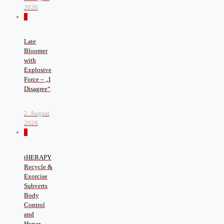
2026
0
Late
Bloomer
with
Explosive
Force – „I
Disagree“
2. August
2026
0
tHERAPY
Recycle &
Exorcise
Subverts
Body
Control
and
Hyper-