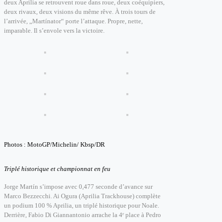
deux Aprilia se retrouvent roue dans roue, deux coéquipiers,
deux rivaux, deux visions du même rêve.
À trois tours de
l’arrivée, „Martínator“ porte l’attaque. Propre, nette,
imparable. Il s’envole vers la victoire.
Photos : MotoGP/Michelin/ Kbsp/DR
Triplé historique et championnat en feu
Jorge Martín s’impose avec 0,477 seconde d’avance sur
Marco Bezzecchi. Ai Ogura (Aprilia Trackhouse) complète
un podium 100 % Aprilia, un triplé historique pour Noale.
Derrière, Fabio Di Giannantonio arrache la 4ᵉ place à Pedro