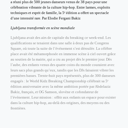
a réuni plus de 500 jeunes danseurs venus de 38 pays pour une
célébration vibrante de la culture hip-hop. Entre larmes, exploits
techniques et esprit de famille, la 5ᵉ édition a offert un spectacle
d’une intensité rare. Par Elodie Fergani Bakiz
Ljubljana transformée en scène mondiale
Ljubljana avait des airs de capitale du breaking ce week-end. Les
qualifications se tenaient dans une salle à deux pas de Congress
Square, où toute la suite de l’événement s’est déroulée. La célèbre
place avait été métamorphosée en immense scène à ciel ouvert grâce
au soutien de la mairie, qui a cru au projet dès le premier jour.
Dès
l’aube, des enfants venus des quatre coins du monde couraient avec
leurs sacs plus grands qu’eux, tandis que les DJs faisaient vibrer les
premières basses. Trente-huit pays représentés, plus de 300 danseurs
engagés : le World Kidz Breaking Championship célébrait sa 5ᵉ
édition anniversaire avec la même ambition portée par Abdelaziz
Bakiz, français, et OG Samson, slovène et cofondateur de
l’événement. Leur mission : offrir aux enfants un espace pour exister
dans la culture hip-hop, au-delà des origines, des moyens ou des
frontières.