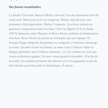
Des finales inoubliables
La finale U14 entre Nana et Maloy devient l’un des moments forts du
week-end. Nana joue avec sa casquette, Maloy répond avec une
puissance déjà légendaire. Maloy l’emporte. Les deux enfants se
prennent longuement dans les bras.
Chez les Bgirls U14, la finale
100 % française entre Naomix et Roxy Rock confirme la domination
tricolore. Roxy Rock est portée en triomphe par son équipe. Et,
lorsque
Saigo remporte finalement sa catégorie, l’émotion submerge
la scène. Sa mère éclate en larmes, sa sœur court l’enlacer. Dans la
fatigue générale, une évidence demeure : ici, les enfants ne sont pas
venus seulement gagner; ils sont venus grandir ensemble. À la fin de
la soirée, les enfants prennent des photos avec les gagnants avant de
filer dormir pour être prêts le lendemain. À suivre…