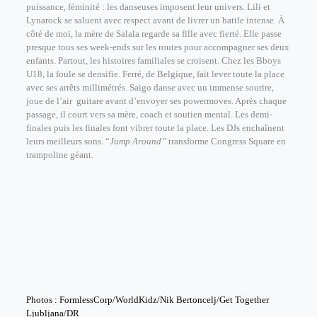
puissance, féminité : les danseuses imposent leur univers. Lili et
Lynarock se saluent avec respect avant de livrer un battle intense. À
côté de moi, la mère de Salala regarde sa fille avec fierté. Elle passe
presque tous ses week-ends sur les routes pour accompagner ses deux
enfants. Partout, les histoires familiales se croisent. Chez les Bboys
U18, la foule se densifie. Ferré, de Belgique, fait lever toute la place
avec ses arrêts millimétrés. Saigo danse avec un immense sourire,
joue de l’air guitare avant d’envoyer ses powermoves. Après chaque
passage, il court vers sa mère, coach et soutien mental. Les demi-
finales puis les finales font vibrer toute la place. Les DJs enchaînent
leurs meilleurs sons. “
Jump Around”
transforme Congress Square en
trampoline géant.
Photos : FormlessCorp/WorldKidz/Nik Bertoncelj/Get Together
Ljubljana/DR