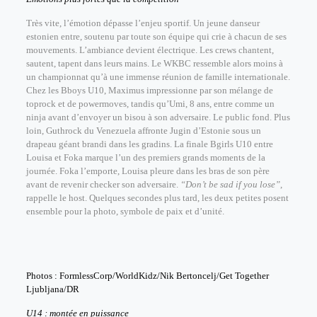
Très vite, l’émotion dépasse l’enjeu sportif. Un jeune danseur
estonien entre, soutenu par toute son équipe qui crie à chacun de ses
mouvements. L’ambiance devient électrique. Les crews chantent,
sautent, tapent dans leurs mains. Le WKBC ressemble alors moins à
un championnat qu’à une immense réunion de famille internationale.
Chez les Bboys U10, Maximus impressionne par son mélange de
toprock et de powermoves, tandis qu’Umi, 8 ans, entre comme un
ninja avant d’envoyer un bisou à son adversaire. Le public fond. Plus
loin, Guthrock du Venezuela affronte Jugin d’Estonie sous un
drapeau géant brandi dans les gradins. La finale Bgirls U10 entre
Louisa et Foka marque l’un des premiers grands moments de la
journée. Foka l’emporte, Louisa pleure dans les bras de son père
avant de revenir checker son adversaire.
“Don’t be sad if you lose”
,
rappelle le host. Quelques secondes plus tard, les deux petites posent
ensemble pour la photo, symbole de paix et d’unité.
Photos : FormlessCorp/WorldKidz/Nik Bertoncelj/Get Together
Ljubljana/DR
U14 : montée en puissance