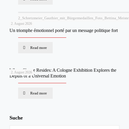
2_Schretzmeier_Gauthier_mit_Bürgermedaillen_Foto_Bettina_Meiste
2. August 2026
Un triomphe émotionnel porté par un message politique fort
Read more
Where Shame Resides: A Cologne Exhibition Explores the
2. August 2026
Depths of a Universal Emotion
Read more
Suche