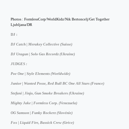
Photos : FormlessCorp/WorldKidz/Nik Bertoncelj/Get Together
Ljubljana/DR
DJ :
DJ Catch | Merakey Collective (Suisse)
DJ Uragun | Solo Gas Recordz (Ukraine)
JUDGES :
Poe One | Style Elements (Worldwide)
Junior | Wanted Posse, Red Bull BC One All Stars (France)
Stefani | Jinjo, Gun Smoke Breakers (Ukraine)
Mighty Jake | Formless Corp. (Venezuela)
OG Samson | Funky Rockerz (Slovénie)
Fox | Liquid Fire, Bassick Crew (Grèce)