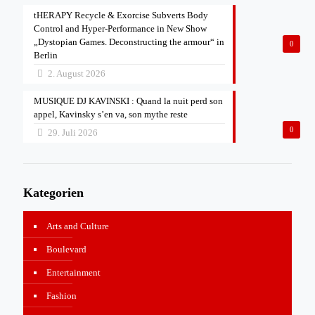
tHERAPY Recycle & Exorcise Subverts Body
Control and Hyper-Performance in New Show
„Dystopian Games. Deconstructing the armour“ in
0
Berlin
2. August 2026
MUSIQUE DJ KAVINSKI : Quand la nuit perd son
appel, Kavinsky s’en va, son mythe reste
0
29. Juli 2026
Kategorien
Arts and Culture
Boulevard
Entertainment
Fashion