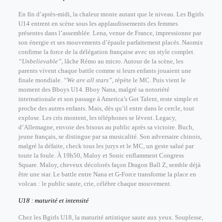
En fin d’après-midi, la chaleur monte autant que le niveau. Les Bgirls
U14 entrent en scène sous les applaudissements des femmes
présentes dans l’assemblée. Lena, venue de France, impressionne par
son énergie et ses mouvements d’épaule parfaitement placés. Naomix
confirme la force de la délégation française avec un style complet.
“Unbelievable”
, lâche Rémo au micro. Autour de la scène, les
parents vivent chaque battle comme si leurs enfants jouaient une
finale mondiale.
“We are all stars”
, répète le MC.
Puis vient le
moment des Bboys U14. Bboy Nana, malgré sa notoriété
internationale et son passage à America’s Got Talent, reste simple et
proche des autres enfants. Mais, dès qu’il entre dans le cercle, tout
explose. Les cris montent, les téléphones se lèvent.
Legacy,
d’Allemagne, envoie des bisous au public après sa victoire. Buch,
jeune français, se distingue par sa musicalité. Son adversaire chinois,
malgré la défaite, check tous les jurys et le MC, un geste salué par
toute la foule. À 19h50, Maloy et Sonic enflamment Congress
Square. Maloy, cheveux décolorés façon Dragon Ball Z, semble déjà
être une star. Le battle entre Nana et G-Force transforme la place en
volcan : le public saute, crie, célèbre chaque mouvement.
U18 : maturité et intensité
Chez les Bgirls U18, la maturité artistique saute aux yeux. Souplesse,