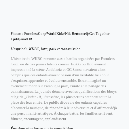
Photos : FormlessCorp/WorldKidz/Nik Bertoncelj/Get Together
Ljubljana/DR
L’esprit du WKBC, love, paix et transmission
L’histoire du WKBC remonte aux e-battles organisées par Formless
Corp, où de très jeunes talents comme Tsukki ou Hiro avaient
impressionné la scène. Abdelaziz et OG Samson avaient alors
compris que ces enfants avaient besoin d’un véritable lieu pour
s’exprimer, apprendre et évoluer ensemble. Ils ont imaginé un
événement fondé sur l’amour, la paix, l’unité et le partage des
connaissances. La journée démarre avec les qualifications des bboys
et bgirls
„Under 10
„. Sur scène, les plus petites prennent toute la
place dès leur entrée. Le public découvre des enfants capables
d’écouter la musique, de répondre à leur adversaire et d’affirmer déjà
une personnalité artistique. À chaque battle, les familles se lèvent,
filment, encouragent, applaudissent.
Émotions plus fortes que la compétition