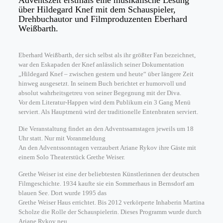
Adventszeit erstmals eine musikalische Lesung
über Hildegard Knef mit dem Schauspieler,
Drehbuchautor und Filmproduzenten Eberhard
Weißbarth.
Eberhard Weißbarth, der sich selbst als ihr größter Fan bezeichnet,
war den Eskapaden der Knef anlässlich seiner Dokumentation
„Hildegard Knef – zwischen gestern und heute“ über längere Zeit
hinweg ausgesetzt. In seinem Buch berichtet er humorvoll und
absolut wahrheitsgetreu von seiner Begegnung mit der Diva.
Vor dem Literatur-Happen wird dem Publikum ein 3 Gang Menü
serviert. Als Hauptmenü wird der traditionelle Entenbraten serviert.
Die Veranstaltung findet an den Adventssamstagen jeweils um 18
Uhr statt. Nur mit Voranmeldung
An den Adventssonntagen verzaubert Ariane Rykov ihre Gäste mit
einem Solo Theaterstück Grethe Weiser.
Grethe Weiser ist eine der beliebtesten Künstlerinnen der deutschen
Filmgeschichte. 1934 kaufte sie ein Sommerhaus in Bernsdorf am
blauen See. Dort wurde 1995 das
Grethe Weiser Haus errichtet. Bis 2012 verkörperte Inhaberin Martina
Scholze die Rolle der Schauspielerin. Dieses Programm wurde durch
Ariane Rykov neu