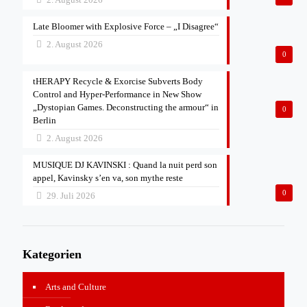
Late Bloomer with Explosive Force – „I Disagree“
2. August 2026
0
tHERAPY Recycle & Exorcise Subverts Body
Control and Hyper-Performance in New Show
„Dystopian Games. Deconstructing the armour“ in
0
Berlin
2. August 2026
MUSIQUE DJ KAVINSKI : Quand la nuit perd son
appel, Kavinsky s’en va, son mythe reste
0
29. Juli 2026
Kategorien
Arts and Culture