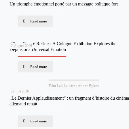
Un triomphe émotionnel porté par un message politique fort
Read more
Where Shame Resides: A Cologne Exhibition Explores the
2. August 2026
Depths of a Universal Emotion
Read more
Film Lab Lausitz / Ariane Rykov
29. Juli 2026
„Le Dernier Applaudissement“ : un fragment d’histoire du cinéma
allemand renaît
Read more