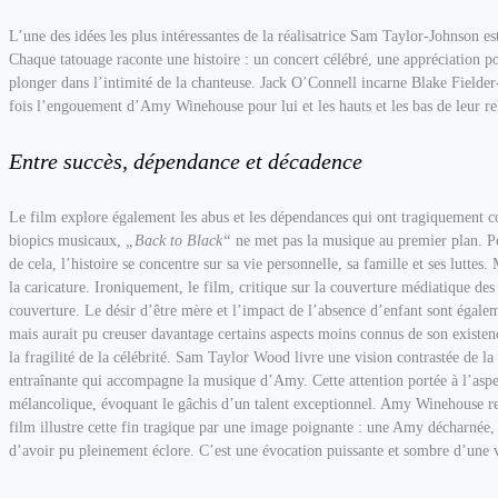
L’une des idées les plus intéressantes de la réalisatrice Sam Taylor-Johnson 
Chaque tatouage raconte une histoire : un concert célébré, une appréciation
plonger dans l’intimité de la chanteuse.
Jack O’Connell incarne Blake Fielder-
fois l’engouement d’Amy Winehouse pour lui et les hauts et les bas de leur re
Entre succès, dépendance et décadence
Le film explore également les abus et les dépendances qui ont tragiquement c
biopics musicaux,
„Back to Black“
ne met pas la musique au premier plan. Peu
de cela, l’histoire se concentre sur sa vie personnelle, sa famille et ses luttes
la caricature. Ironiquement, le film, critique sur la couverture médiatique des
couverture. Le désir d’être mère et l’impact de l’absence d’enfant sont égal
mais aurait pu creuser davantage certains aspects moins connus de son existence
la fragilité de la célébrité. Sam Taylor Wood livre une vision contrastée de l
entraînante qui accompagne la musique d’Amy. Cette attention portée à l’aspec
mélancolique, évoquant le gâchis d’un talent exceptionnel. Amy Winehouse rej
film illustre cette fin tragique par une image poignante : une Amy décharnée,
d’avoir pu pleinement éclore. C’est une évocation puissante et sombre d’une v